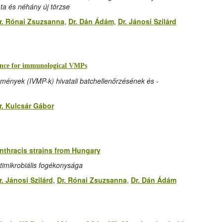
ata és néhány új törzse
r. Rónai Zsuzsanna
,
Dr. Dán Ádám
,
Dr. Jánosi Szilárd
llance for immunological VMPs
tmények (IVMP-k) hivatali batchellenőrzésének és -
r. Kulcsár Gábor
anthracis strains from Hungary
timikrobiális fogékonysága
r. Jánosi Szilárd
,
Dr. Rónai Zsuzsanna
,
Dr. Dán Ádám