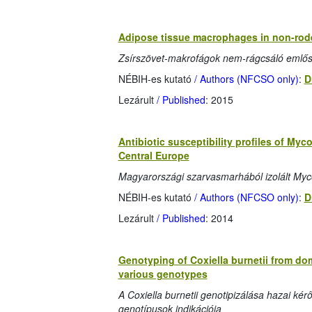
Adipose tissue macrophages in non-rod
Zsírszövet-makrofágok nem-rágcsáló emlős
NÉBIH-es kutató
/ Authors (NFCSO only)
:
D
Lezárult
/ Published
: 2015
Antibiotic susceptibility profiles of Myc
Central Europe
Magyarországi szarvasmarhából izolált Myco
NÉBIH-es kutató
/ Authors (NFCSO only)
:
D
Lezárult
/ Published
: 2014
Genotyping of Coxiella burnetii from do
various genotypes
A Coxiella burnetii genotipizálása hazai k
genotípusok indikációja