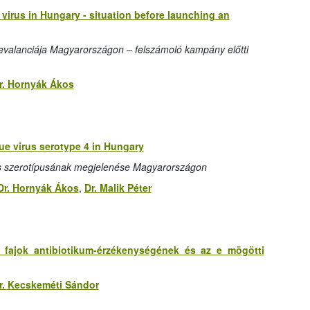
 virus in Hungary - situation before launching an
valanciája Magyarországon – felszámoló kampány előtti
r. Hornyák Ákos
ue virus serotype 4 in Hungary
es szerotípusának megjelenése Magyarországon
Dr. Hornyák Ákos
,
Dr. Malik Péter
ae fajok antibiotikum-érzékenységének és az e mögötti
r. Kecskeméti Sándor