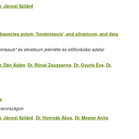
r. Jánosi Szilárd
species avium, 'hominissuis', and silvaticum, and data
ssuis" és silvaticum jelenléte és előfordulási adatai
r. Dán Ádám
,
Dr. Rónai Zsuzsanna
,
Dr. Gyuris Éva
,
Dr.
y
yarországon
r. Jánosi Szilárd
,
Dr. Hornyák Ákos
,
Dr. Mester Anita