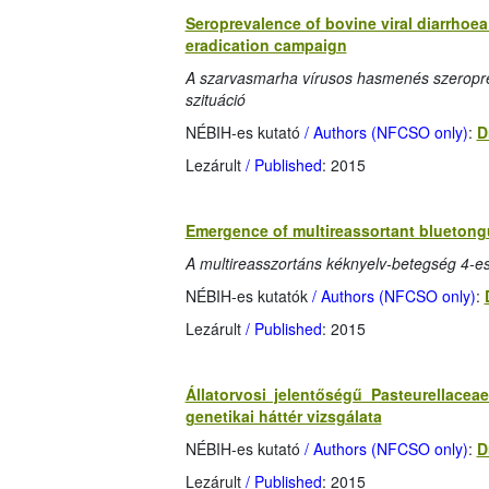
Seroprevalence of bovine viral diarrhoea
eradication campaign
A szarvasmarha vírusos hasmenés szeropre
szituáció
NÉBIH-es kutató
/ Authors (NFCSO only)
:
D
Lezárult
/ Published
: 2015
Emergence of multireassortant bluetong
A multireasszortáns kéknyelv-betegség 4-
NÉBIH-es kutatók
/ Authors (NFCSO only)
:
Lezárult
/ Published
: 2015
Állatorvosi jelentőségű Pasteurellace
genetikai háttér vizsgálata
NÉBIH-es kutató
/ Authors (NFCSO only)
:
D
Lezárult
/ Published
: 2015