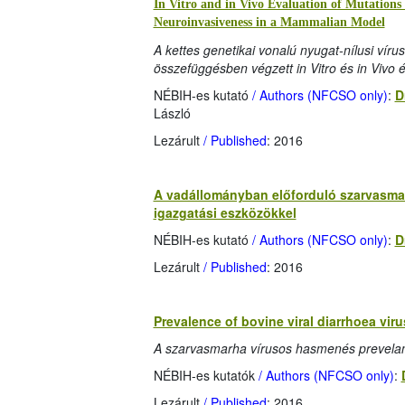
In Vitro and in Vivo Evaluation of Mutations 
Neuroinvasiveness in a Mammalian Model
A kettes genetikai vonalú nyugat-nílusi víru
összefüggésben végzett in Vitro és in Vivo
NÉBIH-es kutató
/ Authors (NFCSO only)
:
D
László
Lezárult
/ Published
: 2016
A vadállományban előforduló szarvasmar
igazgatási eszközökkel
NÉBIH-es kutató
/ Authors (NFCSO only)
:
D
Lezárult
/ Published
: 2016
Prevalence of bovine viral diarrhoea viru
A szarvasmarha vírusos hasmenés prevelan
NÉBIH-es kutatók
/ Authors (NFCSO only)
:
Lezárult
/ Published
: 2016