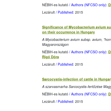
NÉBIH-es kutató
/ Authors (NFCSO only)
:
D
Lezárult
/ Published
: 2015
Significance of Mycobacterium avium sub
on their occurrence in Hungary
A Mycobacterium avium subsp. avium, "homini
Magyarországon
NÉBIH-es kutató
/ Authors (NFCSO only)
:
D
Rigó Dóra
Lezárult
/ Published
: 2015
Sarcocystis-infection of cattle in Hungar
A szarvasmarha Sarcocystis-fertőzése Mag
NÉBIH-es kutató
/ Authors (NFCSO only)
:
D
Lezárult
/ Published
: 2015