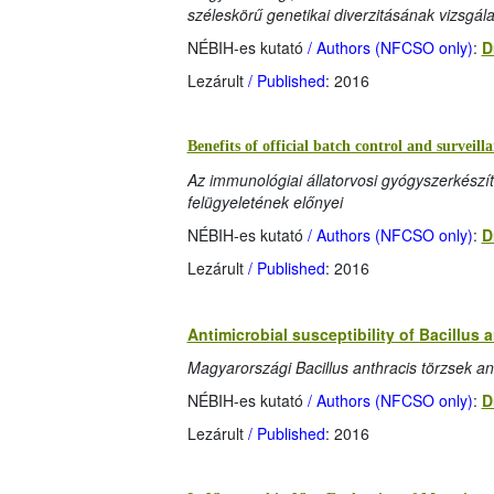
széleskörű genetikai diverzitásának vizsgál
NÉBIH-es kutató
/ Authors (NFCSO only)
:
D
Lezárult
/ Published
: 2016
Benefits of official batch control and survei
Az immunológiai állatorvosi gyógyszerkészí
felügyeletének előnyei
NÉBIH-es kutató
/ Authors (NFCSO only)
:
D
Lezárult
/ Published
: 2016
Antimicrobial susceptibility of Bacillus 
Magyarországi Bacillus anthracis törzsek an
NÉBIH-es kutató
/ Authors (NFCSO only)
:
D
Lezárult
/ Published
: 2016