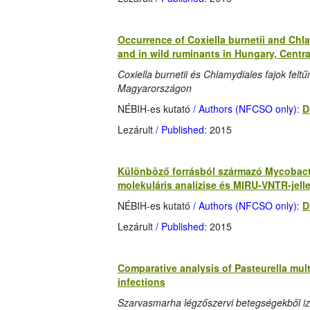
Occurrence of Coxiella burnetii and Chl
and in wild ruminants in Hungary, Centr
Coxiella burnetii és Chlamydiales fajok fel
Magyarországon
NÉBIH-es kutató
/ Authors (NFCSO only)
:
D
Lezárult
/ Published
: 2015
Különböző forrásból származó Mycobact
molekuláris analízise és MIRU-VNTR-jel
NÉBIH-es kutató
/ Authors (NFCSO only)
:
D
Lezárult
/ Published
: 2015
Comparative analysis of Pasteurella mult
infections
Szarvasmarha légzőszervi betegségekből izo