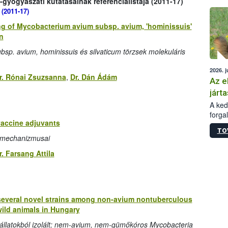
gyógyászati kutatásainak referencialistája (2011-17)
épüle
 (2011-17)
g of Mycobacterium avium subsp. avium, 'hominissuis'
n
bsp. avium, hominissuis és silvaticum törzsek molekuláris
2026. j
r. Rónai Zsuzsanna
,
Dr. Dán Ádám
Az e
járta
A kedv
forga
vaccine adjuvants
Korm.
TO
sérül
ásmechanizmusai
felme
veszé
r. Farsang Attila
Ezen 
vonni
jártas
 several novel strains among non-avium nontuberculous
ild animals in Hungary
 állatokból izolált; nem-avium, nem-gümőkóros Mycobacteria