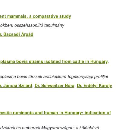
ent mammals: a comparative study
ökben: összehasonlító tanulmány
r. Bacsadi Árpád
oplasma bovis strains isolated from cattle in Hungary,
plasma bovis törzsek antibiotikum-fogékonysági profiljai
r. Jánosi Szilárd
,
Dr. Schweitzer Nóra
,
Dr. Erdélyi Károly
mestic ruminants and human in Hungary: indication of
érődzőkből és emberből Magyarországon: a különböző