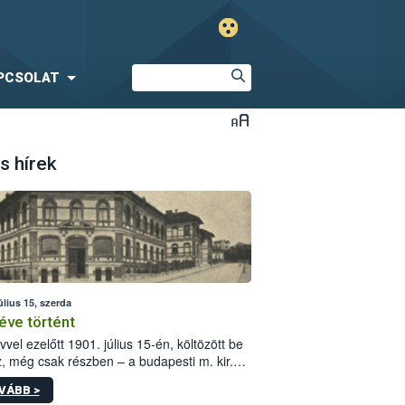
PCSOLAT
s hírek
úlius 15, szerda
éve történt
vvel ezelőtt 1901. július 15-én, költözött be
z, még csak részben – a budapesti m. kir.
i vetőmagvizsgáló állomás a Kis Rókus utca
VÁBB >
ám alatti, Czigler Győző által tervezett új