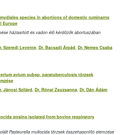
amydiales species in abortions of domestic ruminants
al Europe
tűnése háziasított és vadon élő kérdőzők abortuszában
r. Szeredi Levente
,
Dr. Bacsadi Árpád
,
Dr. Nemes Csaba
erium avium subsp. paratuberculosis törzsek
lemzése
r. Jánosi Szilárd
,
Dr. Rónai Zsuzsanna
,
Dr. Dán Ádám
ocida strains isolated from bovine respiratory
lált Pasteurella multocida törzsek összehasonlító elemzése