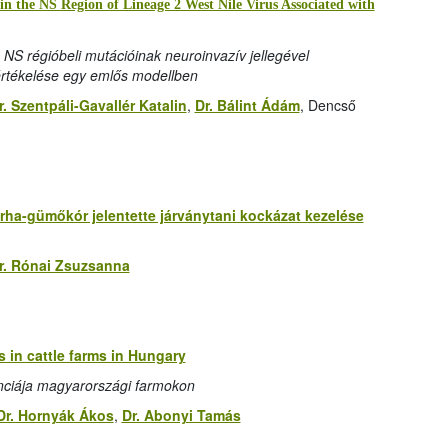
in the NS Region of Lineage 2 West Nile Virus Associated with
s NS régióbeli mutációinak neuroinvazív jellegével
 értékelése egy emlős modellben
r. Szentpáli-Gavallér Katalin
,
Dr. Bálint Ádám
, Dencső
ha-gümőkór jelentette járványtani kockázat kezelése
r. Rónai Zsuzsanna
s in cattle farms in Hungary
ciája magyarországi farmokon
Dr. Hornyák Ákos
,
Dr. Abonyi Tamás