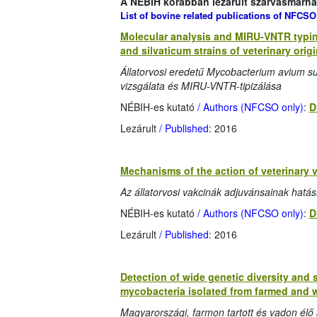
A NÉBIH korábban lezárult szarvasmarha-
List of bovine related publications of NFCSO
Molecular analysis and MIRU-VNTR typin
and silvaticum strains of veterinary origi
Állatorvosi eredetű Mycobacterium avium su
vizsgálata és MIRU-VNTR-tipizálása
NÉBIH-es kutató
/ Authors (NFCSO only)
:
D
Lezárult
/ Published
: 2016
Mechanisms of the action of veterinary 
Az állatorvosi vakcinák adjuvánsainak hat
NÉBIH-es kutató
/ Authors (NFCSO only)
:
D
Lezárult
/ Published
: 2016
Detection of wide genetic diversity and
mycobacteria isolated from farmed and w
Magyarországi, farmon tartott és vadon élő