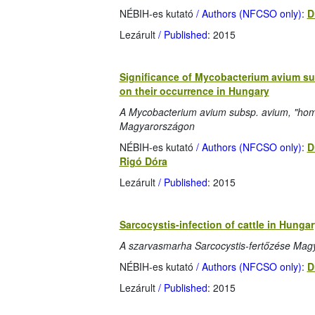
NÉBIH-es kutató
/ Authors (NFCSO only)
:
D
Lezárult
/ Published
: 2015
Significance of Mycobacterium avium sub
on their occurrence in Hungary
A Mycobacterium avium subsp. avium, "homini
Magyarországon
NÉBIH-es kutató
/ Authors (NFCSO only)
:
D
Rigó Dóra
Lezárult
/ Published
: 2015
Sarcocystis-infection of cattle in Hungar
A szarvasmarha Sarcocystis-fertőzése Mag
NÉBIH-es kutató
/ Authors (NFCSO only)
:
D
Lezárult
/ Published
: 2015