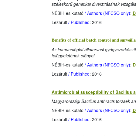
széleskörű genetikai diverzitásának vizsgál
NÉBIH-es kutató
/ Authors (NFCSO only)
:
D
Lezárult
/ Published
: 2016
Benefits of official batch control and survei
Az immunológiai állatorvosi gyógyszerkészí
felügyeletének előnyei
NÉBIH-es kutató
/ Authors (NFCSO only)
:
D
Lezárult
/ Published
: 2016
Antimicrobial susceptibility of Bacillus 
Magyarországi Bacillus anthracis törzsek an
NÉBIH-es kutató
/ Authors (NFCSO only)
:
D
Lezárult
/ Published
: 2016