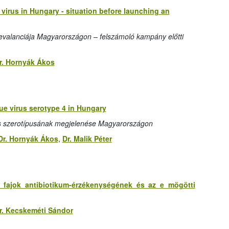
 virus in Hungary - situation before launching an
valanciája Magyarországon – felszámoló kampány előtti
r. Hornyák Ákos
ue virus serotype 4 in Hungary
es szerotípusának megjelenése Magyarországon
Dr. Hornyák Ákos
,
Dr. Malik Péter
ae fajok antibiotikum-érzékenységének és az e mögötti
r. Kecskeméti Sándor