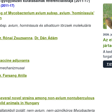
gyógyászati kutatásainak referencialistája (2011-17)
épüle
 (2011-17)
g of Mycobacterium avium subsp. avium, 'hominissuis'
n
bsp. avium, hominissuis és silvaticum törzsek molekuláris
2026. j
r. Rónai Zsuzsanna
,
Dr. Dán Ádám
Az e
járta
A kedv
forga
vaccine adjuvants
Korm.
TO
sérül
ásmechanizmusai
felme
veszé
r. Farsang Attila
Ezen 
vonni
jártas
 several novel strains among non-avium nontuberculous
ild animals in Hungary
 állatokból izolált; nem-avium, nem-gümőkóros Mycobacteria