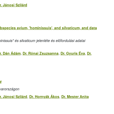
r. Jánosi Szilárd
species avium, 'hominissuis', and silvaticum, and data
ssuis" és silvaticum jelenléte és előfordulási adatai
r. Dán Ádám
,
Dr. Rónai Zsuzsanna
,
Dr. Gyuris Éva
,
Dr.
y
yarországon
r. Jánosi Szilárd
,
Dr. Hornyák Ákos
,
Dr. Mester Anita