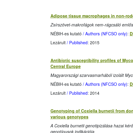
Adipose tissue macrophages in non-rod
Zsírszövet-makrofágok nem-rágcsáló emlős
NÉBIH-es kutató
/ Authors (NFCSO only)
:
D
Lezárult
/ Published
: 2015
Antibiotic susceptibility profiles of Myc
Central Europe
Magyarországi szarvasmarhából izolált Myco
NÉBIH-es kutató
/ Authors (NFCSO only)
:
D
Lezárult
/ Published
: 2014
Genotyping of Coxiella burnetii from do
various genotypes
A Coxiella burnetii genotipizálása hazai k
genotípusok indikációja