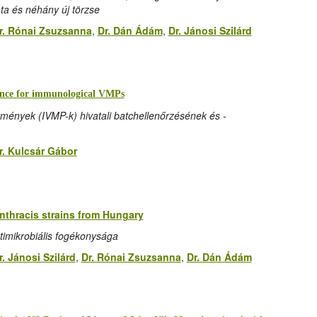
ata és néhány új törzse
r. Rónai Zsuzsanna
,
Dr. Dán Ádám
,
Dr. Jánosi Szilárd
llance for immunological VMPs
tmények (IVMP-k) hivatali batchellenőrzésének és -
r. Kulcsár Gábor
anthracis strains from Hungary
timikrobiális fogékonysága
r. Jánosi Szilárd
,
Dr. Rónai Zsuzsanna
,
Dr. Dán Ádám