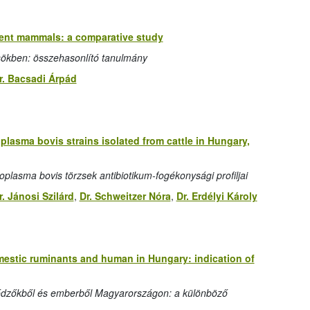
ent mammals: a comparative study
ökben: összehasonlító tanulmány
r. Bacsadi Árpád
oplasma bovis strains isolated from cattle in Hungary,
plasma bovis törzsek antibiotikum-fogékonysági profiljai
r. Jánosi Szilárd
,
Dr. Schweitzer Nóra
,
Dr. Erdélyi Károly
mestic ruminants and human in Hungary: indication of
érődzőkből és emberből Magyarországon: a különböző