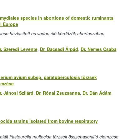
amydiales species in abortions of domestic ruminants
al Europe
tűnése háziasított és vadon élő kérdőzők abortuszában
r. Szeredi Levente
,
Dr. Bacsadi Árpád
,
Dr. Nemes Csaba
erium avium subsp. paratuberculosis törzsek
lemzése
r. Jánosi Szilárd
,
Dr. Rónai Zsuzsanna
,
Dr. Dán Ádám
ocida strains isolated from bovine respiratory
lált Pasteurella multocida törzsek összehasonlító elemzése