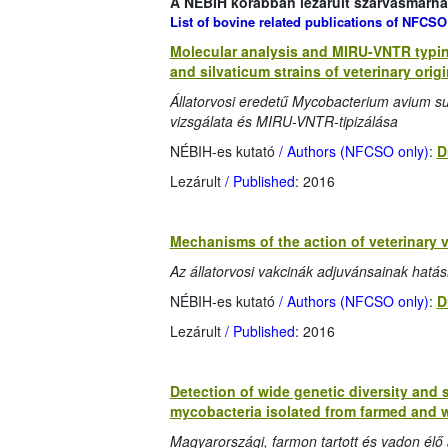
A NÉBIH korábban lezárult szarvasmarha-
List of bovine related publications of NFCSO
Molecular analysis and MIRU-VNTR typin
and silvaticum strains of veterinary origi
Állatorvosi eredetű Mycobacterium avium su
vizsgálata és MIRU-VNTR-tipizálása
NÉBIH-es kutató
/ Authors (NFCSO only)
:
D
Lezárult
/ Published
: 2016
Mechanisms of the action of veterinary 
Az állatorvosi vakcinák adjuvánsainak hat
NÉBIH-es kutató
/ Authors (NFCSO only)
:
D
Lezárult
/ Published
: 2016
Detection of wide genetic diversity and
mycobacteria isolated from farmed and w
Magyarországi, farmon tartott és vadon élő