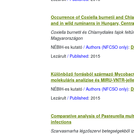
Occurrence of Coxiella burnetii and Chl
and in wild ruminants in Hungary, Centr
Coxiella burnetii és Chlamydiales fajok fel
Magyarországon
NÉBIH-es kutató
/ Authors (NFCSO only)
:
D
Lezárult
/ Published
: 2015
Különböző forrásból származó Mycobact
molekuláris analízise és MIRU-VNTR-jel
NÉBIH-es kutató
/ Authors (NFCSO only)
:
D
Lezárult
/ Published
: 2015
Comparative analysis of Pasteurella mult
infections
Szarvasmarha légzőszervi betegségekből izo