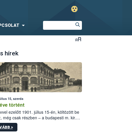
PCSOLAT
s hírek
úlius 15, szerda
éve történt
vvel ezelőtt 1901. július 15-én, költözött be
z, még csak részben – a budapesti m. kir.
i vetőmagvizsgáló állomás a Kis Rókus utca
VÁBB >
ám alatti, Czigler Győző által tervezett új