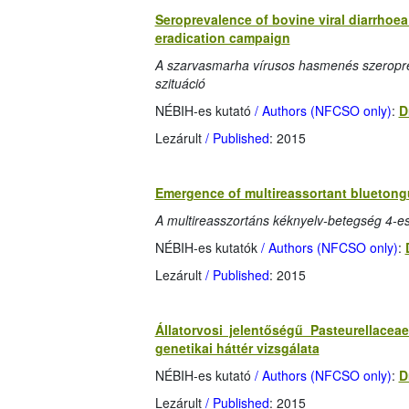
Seroprevalence of bovine viral diarrhoea
eradication campaign
A szarvasmarha vírusos hasmenés szeropre
szituáció
NÉBIH-es kutató
/ Authors (NFCSO only)
:
D
Lezárult
/ Published
: 2015
Emergence of multireassortant bluetong
A multireasszortáns kéknyelv-betegség 4-
NÉBIH-es kutatók
/ Authors (NFCSO only)
:
Lezárult
/ Published
: 2015
Állatorvosi jelentőségű Pasteurellace
genetikai háttér vizsgálata
NÉBIH-es kutató
/ Authors (NFCSO only)
:
D
Lezárult
/ Published
: 2015