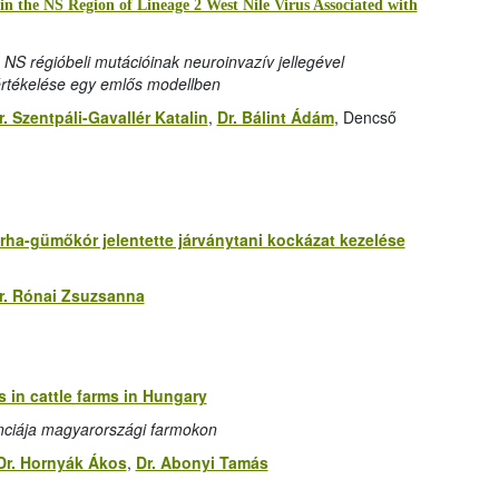
in the NS Region of Lineage 2 West Nile Virus Associated with
s NS régióbeli mutációinak neuroinvazív jellegével
 értékelése egy emlős modellben
r. Szentpáli-Gavallér Katalin
,
Dr. Bálint Ádám
, Dencső
ha-gümőkór jelentette járványtani kockázat kezelése
r. Rónai Zsuzsanna
s in cattle farms in Hungary
ciája magyarországi farmokon
Dr. Hornyák Ákos
,
Dr. Abonyi Tamás