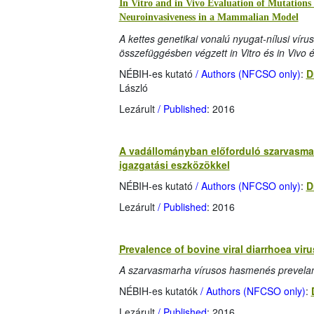
In Vitro and in Vivo Evaluation of Mutations 
Neuroinvasiveness in a Mammalian Model
A kettes genetikai vonalú nyugat-nílusi víru
összefüggésben végzett in Vitro és in Vivo
NÉBIH-es kutató
/ Authors (NFCSO only)
:
D
László
Lezárult
/ Published
: 2016
A vadállományban előforduló szarvasmar
igazgatási eszközökkel
NÉBIH-es kutató
/ Authors (NFCSO only)
:
D
Lezárult
/ Published
: 2016
Prevalence of bovine viral diarrhoea viru
A szarvasmarha vírusos hasmenés prevelan
NÉBIH-es kutatók
/ Authors (NFCSO only)
:
Lezárult
/ Published
: 2016