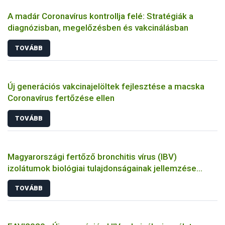
A madár Coronavírus kontrollja felé: Stratégiák a
diagnózisban, megelőzésben és vakcinálásban
TOVÁBB
Új generációs vakcinajelöltek fejlesztése a macska
Coronavírus fertőzése ellen
TOVÁBB
Magyarországi fertőző bronchitis vírus (IBV)
izolátumok biológiai tulajdonságainak jellemzése
állatkísérletes és molekuláris biológiai eszközökkel
TOVÁBB