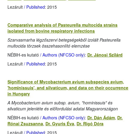
Lezárult
/ Published
: 2015
Comparative analysis of Pasteurella multocida strains
isolated from bovine respiratory infections
Szarvasmarha légzőszervi betegségekből izolált Pasteurella
multocida törzsek összehasonlító elemzése
NÉBIH-es kutató
/ Authors (NFCSO only)
:
Dr. Jánosi Szilárd
Lezárult
/ Published
: 2015
Significance of Mycobacterium avium subspecies avium,
'hominissuis', and silvaticum, and data on their occurrence
in Hungary
A Mycobacterium avium subsp. avium, "hominissuis" és
silvaticum jelenléte és előfordulási adatai Magyarországon
NÉBIH-es kutató
/ Authors (NFCSO only)
:
Dr. Dán Ádám
,
Dr.
Rónai Zsuzsanna
,
Dr. Gyuris Éva
,
Dr. Rigó Dóra
Lezárult
/ Published
: 2015