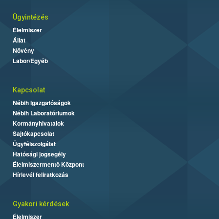
Ügyintézés
Élelmiszer
Állat
Növény
Labor/Egyéb
Kapcsolat
Nébih Igazgatóságok
Nébih Laboratóriumok
Kormányhivatalok
Sajtókapcsolat
Ügyfélszolgálat
Hatósági jogsegély
Élelmiszermentő Központ
Hírlevél feliratkozás
Gyakori kérdések
Élelmiszer