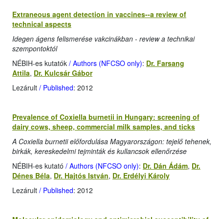
Extraneous agent detection in vaccines--a review of
technical aspects
Idegen ágens felismerése vakcinákban - review a technikai
szempontoktól
NÉBIH-es kutatók
/ Authors (NFCSO only)
:
Dr. Farsang
Attila
,
Dr. Kulcsár Gábor
Lezárult
/ Published
: 2012
Prevalence of Coxiella burnetii in Hungary: screening of
dairy cows, sheep, commercial milk samples, and ticks
A Coxiella burnetii előfordulása Magyarországon: tejelő tehenek,
birkák, kereskedelmi tejminták és kullancsok ellenőrzése
NÉBIH-es kutató
/ Authors (NFCSO only)
:
Dr. Dán Ádám
,
Dr.
Dénes Béla
,
Dr. Hajtós István
,
Dr. Erdélyi Károly
Lezárult
/ Published
: 2012