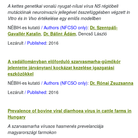
A kettes genetikai vonalú nyugat-nílusi vírus NS régióbeli
mutációinak neuroinvazív jellegével összefüggésben végzett in
Vitro és in Vivo értékelése egy emlős modellben
NÉBIH-es kutató
/ Authors (NFCSO only)
:
Dr. Szentpáli-
Gavallér Katalin
,
Dr. Bálint Ádám
, Dencső László
Lezárult
/ Published
: 2016
A vadállományban előforduló szarvasmarha-gümőkór
jelentette járványtani kockázat kezelése igazgatási
eszközökkel
NÉBIH-es kutató
/ Authors (NFCSO only)
:
Dr. Rónai Zsuzsanna
Lezárult
/ Published
: 2016
Prevalence of bovine viral diarrhoea virus in cattle farms in
Hungary
A szarvasmarha vírusos hasmenés prevelanciája
magyarországi farmokon