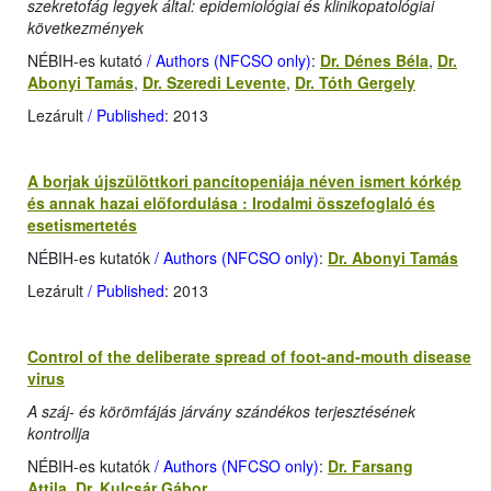
szekretofág legyek által: epidemiológiai és klinikopatológiai
következmények
NÉBIH-es kutató
/ Authors (NFCSO only)
:
Dr. Dénes Béla
,
Dr.
Abonyi Tamás
,
Dr. Szeredi Levente
,
Dr. Tóth Gergely
Lezárult
/ Published
: 2013
A borjak újszülöttkori pancítopeniája néven ismert kórkép
és annak hazai előfordulása : Irodalmi összefoglaló és
esetismertetés
NÉBIH-es kutatók
/ Authors (NFCSO only)
:
Dr. Abonyi Tamás
Lezárult
/ Published
: 2013
Control of the deliberate spread of foot-and-mouth disease
virus
A száj- és körömfájás járvány szándékos terjesztésének
kontrollja
NÉBIH-es kutatók
/ Authors (NFCSO only)
:
Dr. Farsang
Attila
,
Dr. Kulcsár Gábor