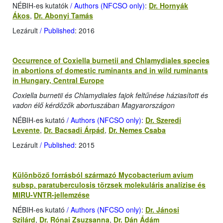
NÉBIH-es kutatók
/ Authors (NFCSO only)
:
Dr. Hornyák
Ákos
,
Dr. Abonyi Tamás
Lezárult
/ Published
: 2016
Occurrence of Coxiella burnetii and Chlamydiales species
in abortions of domestic ruminants and in wild ruminants
in Hungary, Central Europe
Coxiella burnetii és Chlamydiales fajok feltűnése háziasított és
vadon élő kérdőzők abortuszában Magyarországon
NÉBIH-es kutató
/ Authors (NFCSO only)
:
Dr. Szeredi
Levente
,
Dr. Bacsadi Árpád
,
Dr. Nemes Csaba
Lezárult
/ Published
: 2015
Különböző forrásból származó Mycobacterium avium
subsp. paratuberculosis törzsek molekuláris analízise és
MIRU-VNTR-jellemzése
NÉBIH-es kutató
/ Authors (NFCSO only)
:
Dr. Jánosi
Szilárd
,
Dr. Rónai Zsuzsanna
,
Dr. Dán Ádám