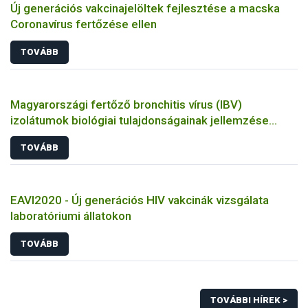
Új generációs vakcinajelöltek fejlesztése a macska
Coronavírus fertőzése ellen
TOVÁBB
Magyarországi fertőző bronchitis vírus (IBV)
izolátumok biológiai tulajdonságainak jellemzése
állatkísérletes és molekuláris biológiai eszközökkel
TOVÁBB
EAVI2020 - Új generációs HIV vakcinák vizsgálata
laboratóriumi állatokon
TOVÁBB
TOVÁBBI HÍREK >