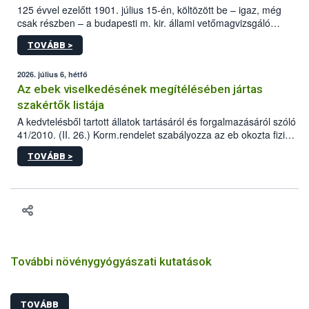
125 évvel ezelőtt 1901. július 15-én, költözött be – igaz, még
csak részben – a budapesti m. kir. állami vetőmagvizsgáló
állomás a Kis Rókus utca 15. szám alatti, Czigler Győző által
TOVÁBB >
tervezett új épületébe.
2026. július 6, hétfő
Az ebek viselkedésének megítélésében jártas
szakértők listája
A kedvtelésből tartott állatok tartásáról és forgalmazásáról szóló
41/2010. (II. 26.) Korm.rendelet szabályozza az eb okozta fizikai
sérülés, illetve ennek veszélye keletkezésekor felmerülő
TOVÁBB >
hatósági feladatokat, valamint a veszélyes eb tartását és annak
engedélyezését. Ezen eljárások során szükség esetén be kell
vonni az ebek viselkedésének megítélésében jártas szakértőt.
További növénygyógyászati kutatások
TOVÁBB