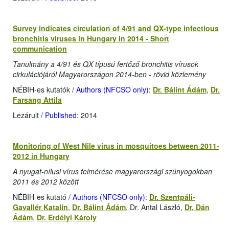
Survey indicates circulation of 4/91 and QX-type infectious
bronchitis viruses in Hungary in 2014 - Short
communication
Tanulmány a 4/91 és QX típusú fertőző bronchitis vírusok
cirkulációjáról Magyarországon 2014-ben - rövid közlemény
NÉBIH-es kutatók
/ Authors (NFCSO only)
:
Dr. Bálint Ádám
,
Dr.
Farsang Attila
Lezárult
/ Published
: 2014
Monitoring of West Nile virus in mosquitoes between 2011-
2012 in Hungary
A nyugat-nílusi vírus felmérése magyarországi szúnyogokban
2011 és 2012 között
NÉBIH-es kutató
/ Authors (NFCSO only)
:
Dr. Szentpáli-
Gavallér Katalin
,
Dr. Bálint Ádám
, Dr. Antal László,
Dr. Dán
Ádám
,
Dr. Erdélyi Károly