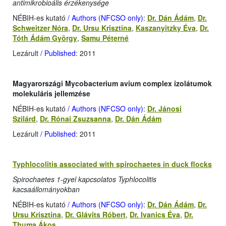
antimikrobioális érzékenysége
NÉBIH-es kutató
/ Authors (NFCSO only)
:
Dr. Dán Ádám
,
Dr.
Schweitzer Nóra
,
Dr. Ursu Krisztina
,
Kaszanyitzky Éva
,
Dr.
Tóth Ádám György
,
Samu Péterné
Lezárult
/ Published
: 2011
Magyarországi Mycobacterium avium complex izolátumok
molekuláris jellemzése
NÉBIH-es kutató
/ Authors (NFCSO only)
:
Dr. Jánosi
Szilárd
,
Dr. Rónai Zsuzsanna
,
Dr. Dán Ádám
Lezárult
/ Published
: 2011
Typhlocolitis associated with spirochaetes in duck flocks
Spirochaetes 1-gyel kapcsolatos Typhlocolitis
kacsaállományokban
NÉBIH-es kutató
/ Authors (NFCSO only)
:
Dr. Dán Ádám
,
Dr.
Ursu Krisztina
,
Dr. Glávits Róbert
,
Dr. Ivanics Éva
,
Dr.
Thuma Ákos