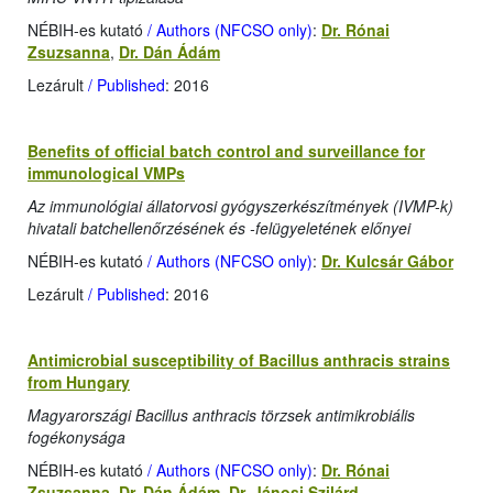
NÉBIH-es kutató
/ Authors (NFCSO only)
:
Dr. Rónai
Zsuzsanna
,
Dr. Dán Ádám
Lezárult
/ Published
: 2016
Benefits of official batch control and surveillance for
immunological VMPs
Az immunológiai állatorvosi gyógyszerkészítmények (IVMP-k)
hivatali batchellenőrzésének és -felügyeletének előnyei
NÉBIH-es kutató
/ Authors (NFCSO only)
:
Dr. Kulcsár Gábor
Lezárult
/ Published
: 2016
Antimicrobial susceptibility of Bacillus anthracis strains
from Hungary
Magyarországi Bacillus anthracis törzsek antimikrobiális
fogékonysága
NÉBIH-es kutató
/ Authors (NFCSO only)
:
Dr. Rónai
Zsuzsanna
,
Dr. Dán Ádám
,
Dr. Jánosi Szilárd