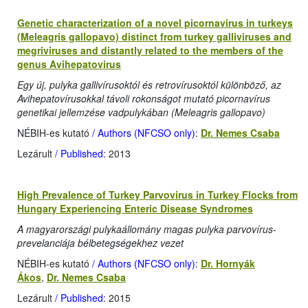
Genetic characterization of a novel picornavirus in turkeys
(Meleagris gallopavo) distinct from turkey galliviruses and
megriviruses and distantly related to the members of the
genus Avihepatovirus
Egy új, pulyka gallivírusoktól és retrovírusoktól különböző, az
Avihepatovírusokkal távoli rokonságot mutató picornavírus
genetikai jellemzése vadpulykában (Meleagris gallopavo)
NÉBIH-es kutató
/ Authors (NFCSO only)
:
Dr. Nemes Csaba
Lezárult
/ Published
: 2013
High Prevalence of Turkey Parvovirus in Turkey Flocks from
Hungary Experiencing Enteric Disease Syndromes
A magyarországi pulykaállomány magas pulyka parvovírus-
prevelanciája bélbetegségekhez vezet
NÉBIH-es kutató
/ Authors (NFCSO only)
:
Dr. Hornyák
Ákos
,
Dr. Nemes Csaba
Lezárult
/ Published
: 2015