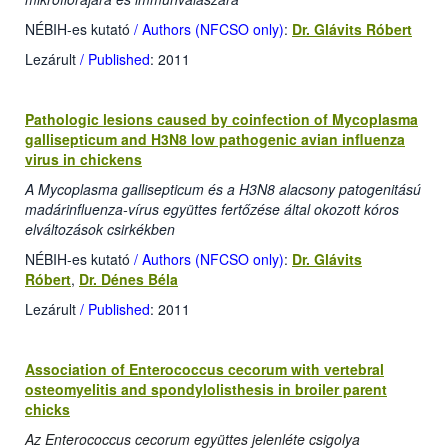
NÉBIH-es kutató
/ Authors (NFCSO only)
:
Dr. Glávits Róbert
Lezárult
/ Published
: 2011
Pathologic lesions caused by coinfection of Mycoplasma
gallisepticum and H3N8 low pathogenic avian influenza
virus in chickens
A Mycoplasma gallisepticum és a H3N8 alacsony patogenitású
madárinfluenza-vírus együttes fertőzése által okozott kóros
elváltozások csirkékben
NÉBIH-es kutató
/ Authors (NFCSO only)
:
Dr. Glávits
Róbert
,
Dr. Dénes Béla
Lezárult
/ Published
: 2011
Association of Enterococcus cecorum with vertebral
osteomyelitis and spondylolisthesis in broiler parent
chicks
Az Enterococcus cecorum együttes jelenléte csigolya