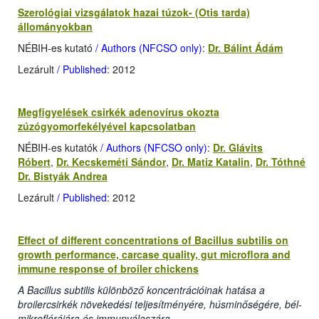
Szerológiai vizsgálatok hazai túzok- (Otis tarda)
állományokban
NÉBIH-es kutató
/ Authors (NFCSO only)
:
Dr. Bálint Ádám
Lezárult
/ Published
: 2012
Megfigyelések csirkék adenovírus okozta
zúzógyomorfekélyével kapcsolatban
NÉBIH-es kutatók
/ Authors (NFCSO only)
:
Dr. Glávits
Róbert
,
Dr. Kecskeméti Sándor
,
Dr. Matiz Katalin
,
Dr. Tóthné
Dr. Bistyák Andrea
Lezárult
/ Published
: 2012
Effect of different concentrations of Bacillus subtilis on
growth performance, carcase quality, gut microflora and
immune response of broiler chickens
A Bacillus subtilis különböző koncentrációinak hatása a
broilercsirkék növekedési teljesítményére, húsminőségére, bél-
mikroflórájára és immunválaszára