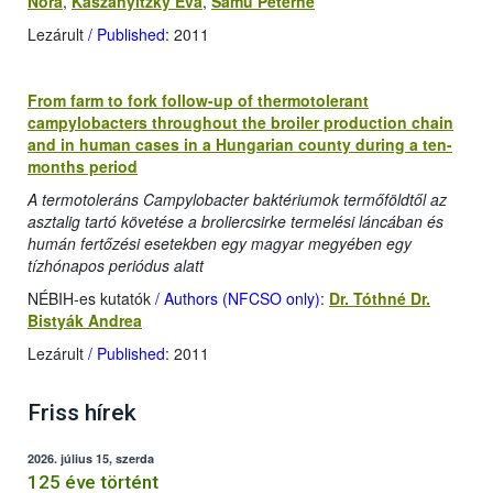
Nóra
,
Kaszanyitzky Éva
,
Samu Péterné
Lezárult
/ Published
: 2011
From farm to fork follow-up of thermotolerant
campylobacters throughout the broiler production chain
and in human cases in a Hungarian county during a ten-
months period
A termotoleráns Campylobacter baktériumok termőföldtől az
asztalig tartó követése a broliercsirke termelési láncában és
humán fertőzési esetekben egy magyar megyében egy
tízhónapos periódus alatt
NÉBIH-es kutatók
/ Authors (NFCSO only)
:
Dr. Tóthné Dr.
Bistyák Andrea
Lezárult
/ Published
: 2011
Friss hírek
2026. július 15, szerda
125 éve történt