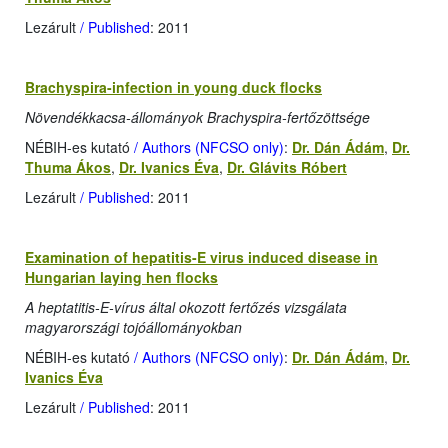
Lezárult
/ Published
: 2011
Brachyspira-infection in young duck flocks
Növendékkacsa-állományok Brachyspira-fertőzöttsége
NÉBIH-es kutató
/ Authors (NFCSO only)
:
Dr. Dán Ádám
,
Dr.
Thuma Ákos
,
Dr. Ivanics Éva
,
Dr. Glávits Róbert
Lezárult
/ Published
: 2011
Examination of hepatitis-E virus induced disease in
Hungarian laying hen flocks
A heptatitis-E-vírus által okozott fertőzés vizsgálata
magyarországi tojóállományokban
NÉBIH-es kutató
/ Authors (NFCSO only)
:
Dr. Dán Ádám
,
Dr.
Ivanics Éva
Lezárult
/ Published
: 2011