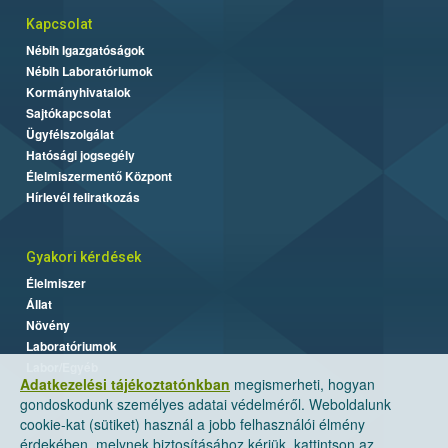
Kapcsolat
Nébih Igazgatóságok
Nébih Laboratóriumok
Kormányhivatalok
Sajtókapcsolat
Ügyfélszolgálat
Hatósági jogsegély
Élelmiszermentő Központ
Hírlevél feliratkozás
Gyakori kérdések
Élelmiszer
Állat
Növény
Laboratóriumok
Labor/Egyéb
Adatkezelési tájékoztatónkban
megismerheti, hogyan
gondoskodunk személyes adatai védelméről. Weboldalunk
cookie-kat (sütiket) használ a jobb felhasználói élmény
érdekében, melynek biztosításához kérjük, kattintson az