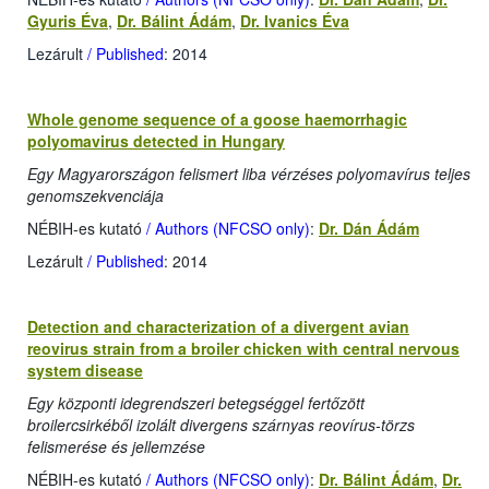
Gyuris Éva
,
Dr. Bálint Ádám
,
Dr. Ivanics Éva
Lezárult
/ Published
: 2014
Whole genome sequence of a goose haemorrhagic
polyomavirus detected in Hungary
Egy Magyarországon felismert liba vérzéses polyomavírus teljes
genomszekvenciája
NÉBIH-es kutató
/ Authors (NFCSO only)
:
Dr. Dán Ádám
Lezárult
/ Published
: 2014
Detection and characterization of a divergent avian
reovirus strain from a broiler chicken with central nervous
system disease
Egy központi idegrendszeri betegséggel fertőzött
broilercsirkéből izolált divergens szárnyas reovírus-törzs
felismerése és jellemzése
NÉBIH-es kutató
/ Authors (NFCSO only)
:
Dr. Bálint Ádám
,
Dr.