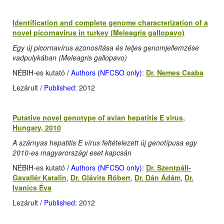
Identification and complete genome characterization of a
novel picornavirus in turkey (Meleagris gallopavo)
Egy új picornavírus azonosítása és teljes genomjellemzése
vadpulykában (Meleagris gallopavo)
NÉBIH-es kutató
/ Authors (NFCSO only)
:
Dr. Nemes Csaba
Lezárult
/ Published
: 2012
Putative novel genotype of avian hepatitis E virus,
Hungary, 2010
A szárnyas hepatitis E vírus feltételezett új genotípusa egy
2010-es magyarországi eset kapcsán
NÉBIH-es kutató
/ Authors (NFCSO only)
:
Dr. Szentpáli-
Gavallér Katalin
,
Dr. Glávits Róbert
,
Dr. Dán Ádám
,
Dr.
Ivanics Éva
Lezárult
/ Published
: 2012