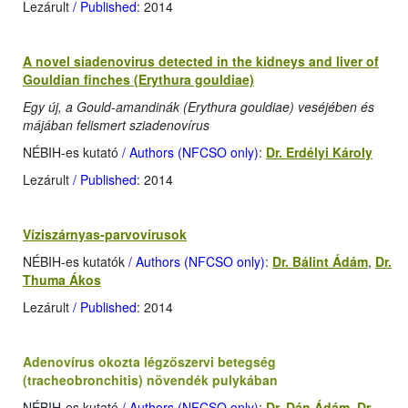
Lezárult
/ Published
: 2014
A novel siadenovirus detected in the kidneys and liver of
Gouldian finches (Erythura gouldiae)
Egy új, a Gould-amandinák (Erythura gouldiae) veséjében és
májában felismert sziadenovírus
NÉBIH-es kutató
/ Authors (NFCSO only)
:
Dr. Erdélyi Károly
Lezárult
/ Published
: 2014
Víziszárnyas-parvovírusok
NÉBIH-es kutatók
/ Authors (NFCSO only)
:
Dr. Bálint Ádám
,
Dr.
Thuma Ákos
Lezárult
/ Published
: 2014
Adenovírus okozta légzőszervi betegség
(tracheobronchitis) növendék pulykában
NÉBIH-es kutató
/ Authors (NFCSO only)
:
Dr. Dán Ádám
,
Dr.