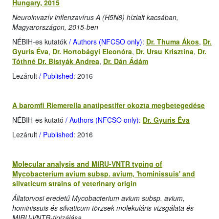
Hungary, 2015
Neuroinvazív inflenzavírus A (H5N8) hízlalt kacsában,
Magyarországon, 2015-ben
NÉBIH-es kutatók
/ Authors (NFCSO only)
:
Dr. Thuma Ákos
,
Dr.
Gyuris Éva
,
Dr. Hortobágyi Eleonóra
,
Dr. Ursu Krisztina
,
Dr.
Tóthné Dr. Bistyák Andrea
,
Dr. Dán Ádám
Lezárult
/ Published
: 2016
A baromfi Riemerella anatipestifer okozta megbetegedése
NÉBIH-es kutató
/ Authors (NFCSO only)
:
Dr. Gyuris Éva
Lezárult
/ Published
: 2016
Molecular analysis and MIRU-VNTR typing of
Mycobacterium avium subsp. avium, 'hominissuis' and
silvaticum strains of veterinary origin
Állatorvosi eredetű Mycobacterium avium subsp. avium,
hominissuis és silvaticum törzsek molekuláris vizsgálata és
MIRU-VNTR-tipizálása