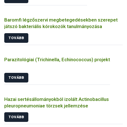
Baromfi légzőszervi megbetegedésekben szerepet
játszó bakteriális kórokozók tanulmányozása
TOVÁBB
Parazitológiai (Trichinella, Echinococcus) projekt
TOVÁBB
Hazai sertésállományokból izolált Actinobacillus
pleuropneumoniae törzsek jellemzése
TOVÁBB