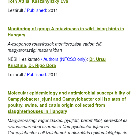
Tóth Attila
,
Kaszanyitzky Éva
Lezárult
/ Published
: 2011
Monitoring of group A rotaviruses in wild-living birds in
Hungary
A-csoportos rotavírusok monitorozása vadon élő,
magyarországi madarakban
NÉBIH-es kutató
/ Authors (NFCSO only)
:
Dr. Ursu
Krisztina
,
Dr. Rigó Dóra
Lezárult
/ Published
: 2011
Molecular epidemiology and antimicrobial susceptibility of
Campylobacter jejuni and Campylobacter coli isolates of
poultry, swine, and cattle origin collected from
slaughterhouses in Hungary
Magyarországi vágóhidakból gyűjtött, baromfiból, sertésből és
szarvasmarhából származó Campylobacter jejuni és
Campylobacter coli izolátumok molekuláris epidemiológiája és