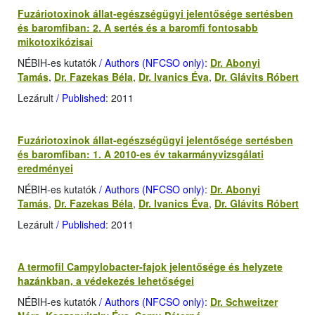
Fuzáriotoxinok állat-egészségügyi jelentősége sertésben
és baromfiban: 2. A sertés és a baromfi fontosabb
mikotoxikózisai
NÉBIH-es kutatók
/ Authors (NFCSO only)
:
Dr. Abonyi
Tamás
,
Dr. Fazekas Béla
,
Dr. Ivanics Éva
,
Dr. Glávits Róbert
Lezárult
/ Published
: 2011
Fuzáriotoxinok állat-egészségügyi jelentősége sertésben
és baromfiban: 1. A 2010-es év takarmányvizsgálati
eredményei
NÉBIH-es kutatók
/ Authors (NFCSO only)
:
Dr. Abonyi
Tamás
,
Dr. Fazekas Béla
,
Dr. Ivanics Éva
,
Dr. Glávits Róbert
Lezárult
/ Published
: 2011
A termofil Campylobacter-fajok jelentősége és helyzete
hazánkban, a védekezés lehetőségei
NÉBIH-es kutatók
/ Authors (NFCSO only)
:
Dr. Schweitzer