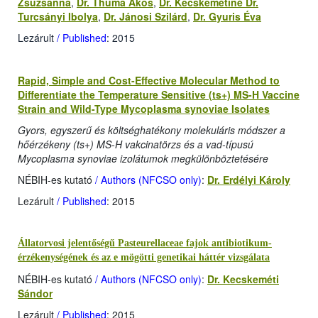
Zsuzsanna
,
Dr. Thuma Ákos
,
Dr. Kecskemétiné Dr.
Turcsányi Ibolya
,
Dr. Jánosi Szilárd
,
Dr. Gyuris Éva
Lezárult
/ Published
: 2015
Rapid, Simple and Cost-Effective Molecular Method to
Differentiate the Temperature Sensitive (ts+) MS-H Vaccine
Strain and Wild-Type Mycoplasma synoviae Isolates
Gyors, egyszerű és költséghatékony molekuláris módszer a
hőérzékeny (ts+) MS-H vakcinatörzs és a vad-típusú
Mycoplasma synoviae izolátumok megkülönböztetésére
NÉBIH-es kutató
/ Authors (NFCSO only)
:
Dr. Erdélyi Károly
Lezárult
/ Published
: 2015
Állatorvosi jelentőségű Pasteurellaceae fajok antibiotikum-
érzékenységének és az e mögötti genetikai háttér vizsgálata
NÉBIH-es kutató
/ Authors (NFCSO only)
:
Dr. Kecskeméti
Sándor
Lezárult
/ Published
: 2015