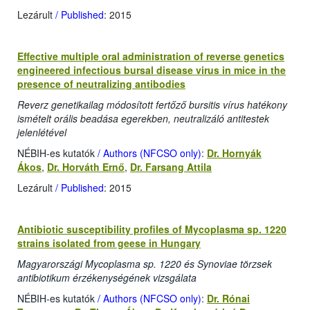
Lezárult
/ Published
: 2015
Effective multiple oral administration of reverse genetics
engineered infectious bursal disease virus in mice in the
presence of neutralizing antibodies
Reverz genetikailag módosított fertőző bursitis vírus hatékony
ismételt orális beadása egerekben, neutralizáló antitestek
jelenlétével
NÉBIH-es kutatók
/ Authors (NFCSO only)
:
Dr. Hornyák
Ákos
,
Dr. Horváth Ernő
,
Dr. Farsang Attila
Lezárult
/ Published
: 2015
Antibiotic susceptibility profiles of Mycoplasma sp. 1220
strains isolated from geese in Hungary
Magyarországi Mycoplasma sp. 1220 és Synoviae törzsek
antibiotikum érzékenységének vizsgálata
NÉBIH-es kutatók
/ Authors (NFCSO only)
:
Dr. Rónai