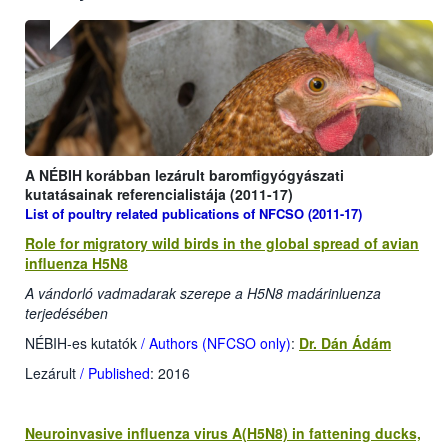
A NÉBIH korábban lezárult baromfigyógyászati
kutatásainak referencialistája (2011-17)
List of poultry related publications of NFCSO (2011-17)
Role for migratory wild birds in the global spread of avian
influenza H5N8
A vándorló vadmadarak szerepe a H5N8 madárinluenza
terjedésében
NÉBIH-es kutatók
/ Authors (NFCSO only)
:
Dr. Dán Ádám
Lezárult
/ Published
: 2016
Neuroinvasive influenza virus A(H5N8) in fattening ducks,