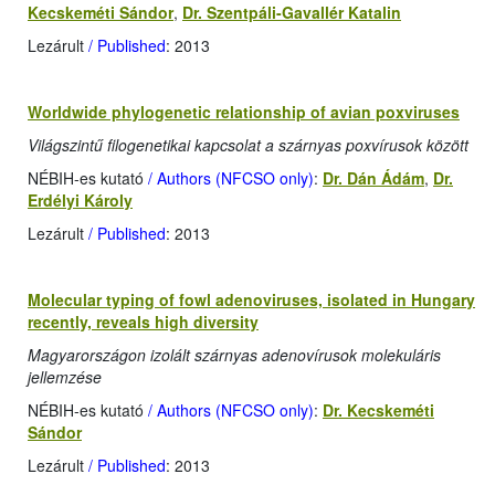
Kecskeméti Sándor
,
Dr. Szentpáli-Gavallér Katalin
Lezárult
/ Published
: 2013
Worldwide phylogenetic relationship of avian poxviruses
Világszintű filogenetikai kapcsolat a szárnyas poxvírusok között
NÉBIH-es kutató
/ Authors (NFCSO only)
:
Dr. Dán Ádám
,
Dr.
Erdélyi Károly
Lezárult
/ Published
: 2013
Molecular typing of fowl adenoviruses, isolated in Hungary
recently, reveals high diversity
Magyarországon izolált szárnyas adenovírusok molekuláris
jellemzése
NÉBIH-es kutató
/ Authors (NFCSO only)
:
Dr. Kecskeméti
Sándor
Lezárult
/ Published
: 2013