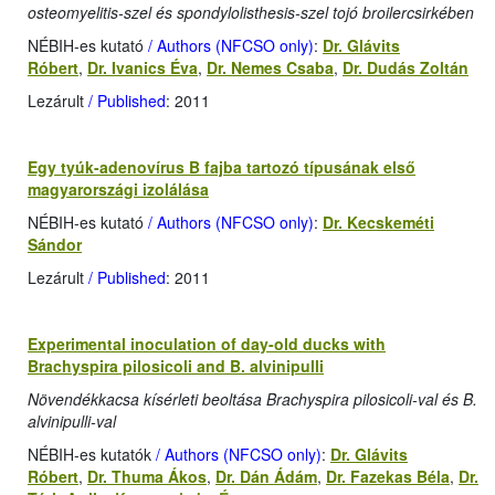
osteomyelitis-szel és spondylolisthesis-szel tojó broilercsirkében
NÉBIH-es kutató
/ Authors (NFCSO only)
:
Dr. Glávits
Róbert
,
Dr. Ivanics Éva
,
Dr. Nemes Csaba
,
Dr. Dudás Zoltán
Lezárult
/ Published
: 2011
Egy tyúk-adenovírus B fajba tartozó típusának első
magyarországi izolálása
NÉBIH-es kutató
/ Authors (NFCSO only)
:
Dr. Kecskeméti
Sándor
Lezárult
/ Published
: 2011
Experimental inoculation of day-old ducks with
Brachyspira pilosicoli and B. alvinipulli
Növendékkacsa kísérleti beoltása Brachyspira pilosicoli-val és B.
alvinipulli-val
NÉBIH-es kutatók
/ Authors (NFCSO only)
:
Dr. Glávits
Róbert
,
Dr. Thuma Ákos
,
Dr. Dán Ádám
,
Dr. Fazekas Béla
,
Dr.