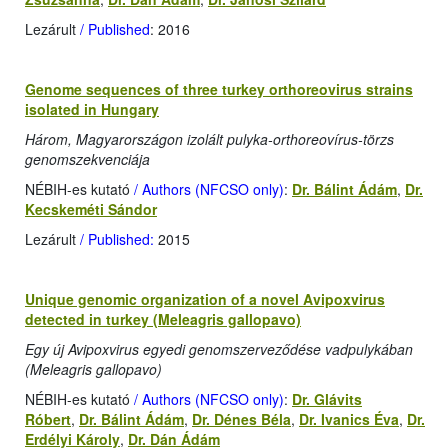
Lezárult
/ Published
: 2016
Genome sequences of three turkey orthoreovirus strains
isolated in Hungary
Három, Magyarországon izolált pulyka-orthoreovírus-törzs
genomszekvenciája
NÉBIH-es kutató
/ Authors (NFCSO only)
:
Dr. Bálint Ádám
,
Dr.
Kecskeméti Sándor
Lezárult
/ Published:
2015
Unique genomic organization of a novel Avipoxvirus
detected in turkey (Meleagris gallopavo)
Egy új Avipoxvirus egyedi genomszerveződése vadpulykában
(Meleagris gallopavo)
NÉBIH-es kutató
/ Authors (NFCSO only)
:
Dr. Glávits
Róbert
,
Dr. Bálint Ádám
,
Dr. Dénes Béla
,
Dr. Ivanics Éva
,
Dr.
Erdélyi Károly
,
Dr. Dán Ádám