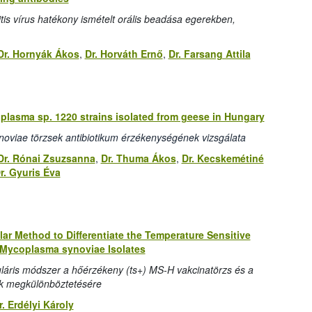
itis vírus hatékony ismételt orális beadása egerekben,
Dr. Hornyák Ákos
,
Dr. Horváth Ernő
,
Dr. Farsang Attila
coplasma sp. 1220 strains isolated from geese in Hungary
viae törzsek antibiotikum érzékenységének vizsgálata
Dr. Rónai Zsuzsanna
,
Dr. Thuma Ákos
,
Dr. Kecskemétiné
r. Gyuris Éva
ar Method to Differentiate the Temperature Sensitive
e Mycoplasma synoviae Isolates
láris módszer a hőérzékeny (ts+) MS-H vakcinatörzs és a
k megkülönböztetésére
r. Erdélyi Károly