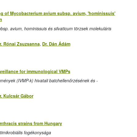
g of Mycobacterium avium subsp. avium, 'hominissuis'
n
bsp. avium, hominissuis és silvaticum törzsek molekuláris
r. Rónai Zsuzsanna
,
Dr. Dán Ádám
urveillance for immunological VMPs
tmények (IVMP-k) hivatali batchellenőrzésének és -
r. Kulcsár Gábor
anthracis strains from Hungary
timikrobiális fogékonysága