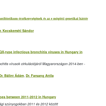
 antibiotikum-érzékenységének és az e mögötti genetikai háttér
r. Kecskeméti Sándor
 QX-type infectious bronchitis viruses in Hungary in
chitis vírusok cirkulációjáról Magyarországon 2014-ben -
Dr. Bálint Ádám
,
Dr. Farsang Attila
itoes between 2011-2012 in Hungary
zági szúnyogokban 2011 és 2012 között