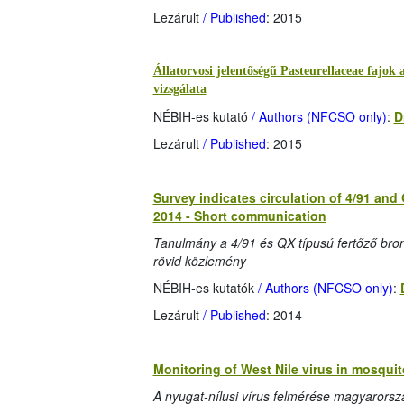
Lezárult
/ Published
: 2015
Állatorvosi jelentőségű Pasteurellaceae fajok
vizsgálata
NÉBIH-es kutató
/ Authors (NFCSO only)
:
D
Lezárult
/ Published
: 2015
Survey indicates circulation of 4/91 and
2014 - Short communication
Tanulmány a 4/91 és QX típusú fertőző bron
rövid közlemény
NÉBIH-es kutatók
/ Authors (NFCSO only)
:
Lezárult
/ Published
: 2014
Monitoring of West Nile virus in mosqu
A nyugat-nílusi vírus felmérése magyarors