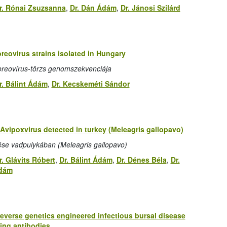
r. Rónai Zsuzsanna
,
Dr. Dán Ádám
,
Dr. Jánosi Szilárd
eovirus strains isolated in Hungary
oreovírus-törzs genomszekvenciája
r. Bálint Ádám
,
Dr. Kecskeméti Sándor
Avipoxvirus detected in turkey (Meleagris gallopavo)
se vadpulykában (Meleagris gallopavo)
r. Glávits Róbert
,
Dr. Bálint Ádám
,
Dr. Dénes Béla
,
Dr.
Ádám
 reverse genetics engineered infectious bursal disease
zing antibodies