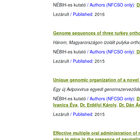
NÉBIH-es kutató
/ Authors (NFCSO only)
:
D
Lezárult
/ Published
: 2016
Genome sequences of three turkey orthor
Három, Magyarországon izolált pulyka-orth
NÉBIH-es kutató
/ Authors (NFCSO only)
:
D
Lezárult
/ Published:
2015
Unique genomic organization of a novel 
Egy új Avipoxvirus egyedi genomszerveződé
NÉBIH-es kutató
/ Authors (NFCSO only)
:
D
Ivanics Éva
,
Dr. Erdélyi Károly
,
Dr. Dán 
Lezárult
/ Published
: 2015
Effective multiple oral administration of
virus in mice in the presence of neutrali