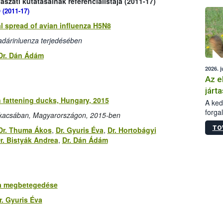
zati kutatásainak referencialistája (2011-17)
épüle
 (2011-17)
al spread of avian influenza H5N8
dárinluenza terjedésében
Dr. Dán Ádám
2026. j
Az e
járta
n fattening ducks, Hungary, 2015
A kedv
forga
lt kacsában, Magyarországon, 2015-ben
Korm.
TO
Dr. Thuma Ákos
,
Dr. Gyuris Éva
,
Dr. Hortobágyi
sérül
r. Bistyák Andrea
,
Dr. Dán Ádám
felme
veszé
Ezen 
vonni
jártas
zta megbetegedése
r. Gyuris Éva