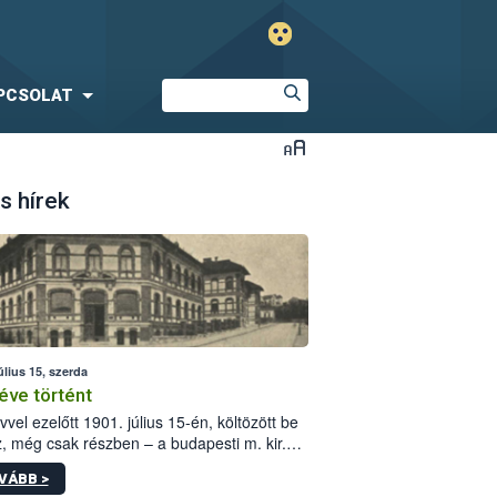
PCSOLAT
s hírek
úlius 15, szerda
éve történt
vvel ezelőtt 1901. július 15-én, költözött be
z, még csak részben – a budapesti m. kir.
i vetőmagvizsgáló állomás a Kis Rókus utca
VÁBB >
ám alatti, Czigler Győző által tervezett új