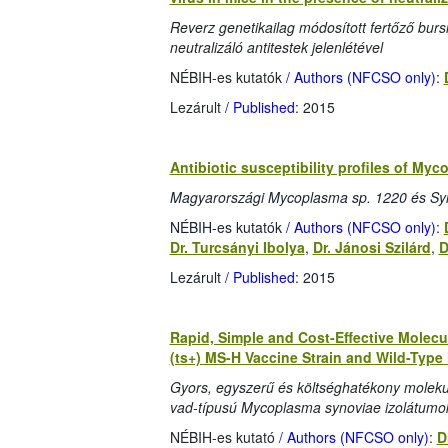
Reverz genetikailag módosított fertőző burs
neutralizáló antitestek jelenlétével
NÉBIH-es kutatók
/ Authors (NFCSO only)
:
Lezárult
/ Published
: 2015
Antibiotic susceptibility profiles of My
Magyarországi Mycoplasma sp. 1220 és Syno
NÉBIH-es kutatók
/ Authors (NFCSO only)
:
Dr. Turcsányi Ibolya
,
Dr. Jánosi Szilárd
,
D
Lezárult
/ Published
: 2015
Rapid, Simple and Cost-Effective Molecul
(ts+) MS-H Vaccine Strain and Wild-Typ
Gyors, egyszerű és költséghatékony moleku
vad-típusú Mycoplasma synoviae izolátumo
NÉBIH-es kutató
/ Authors (NFCSO only)
:
D