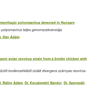
morrhagic polyomavirus detected in Hungary
s polyomavírus teljes genomszekvenciája
r. Dán Ádám
gent avian reovirus strain from a broiler chicken with
zött broilercsirkéből izolált divergens szárnyas reovírus-
r. Bálint Ádám
,
Dr. Kecskeméti Sándor
,
Dr. Szentpáli-