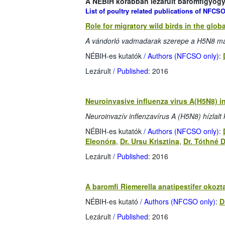
A NÉBIH korábban lezárult baromfigyógyás
List of poultry related publications of NFCSO
Role for migratory wild birds in the glob
A vándorló vadmadarak szerepe a H5N8 ma
NÉBIH-es kutatók
/ Authors (NFCSO only)
:
Lezárult
/ Published
: 2016
Neuroinvasive influenza virus A(H5N8) i
Neuroinvazív inflenzavírus A (H5N8) hízla
NÉBIH-es kutatók
/ Authors (NFCSO only)
:
Eleonóra
,
Dr. Ursu Krisztina
,
Dr. Tóthné D
Lezárult
/ Published
: 2016
A baromfi Riemerella anatipestifer oko
NÉBIH-es kutató
/ Authors (NFCSO only)
:
D
Lezárult
/ Published
: 2016