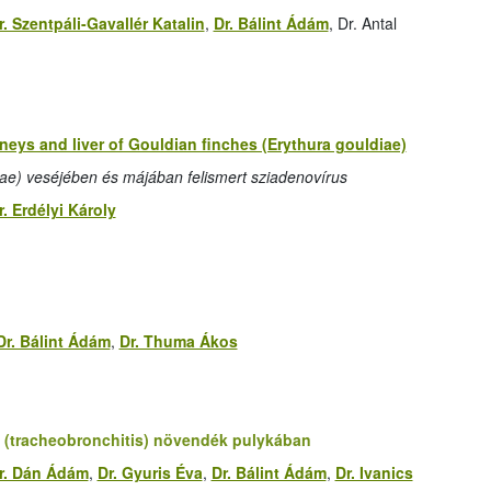
r. Szentpáli-Gavallér Katalin
,
Dr. Bálint Ádám
, Dr. Antal
neys and liver of Gouldian finches (Erythura gouldiae)
ae) veséjében és májában felismert sziadenovírus
r. Erdélyi Károly
Dr. Bálint Ádám
,
Dr. Thuma Ákos
 (tracheobronchitis) növendék pulykában
r. Dán Ádám
,
Dr. Gyuris Éva
,
Dr. Bálint Ádám
,
Dr. Ivanics