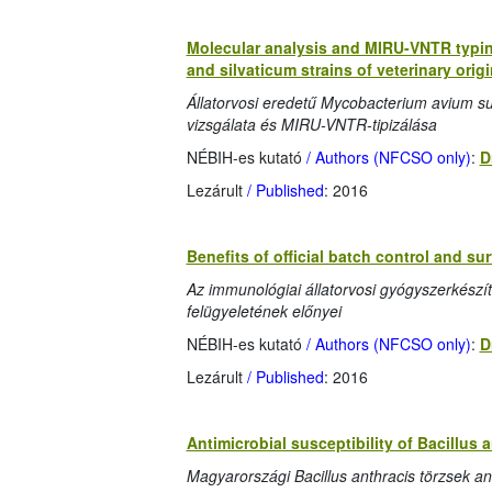
Molecular analysis and MIRU-VNTR typin
and silvaticum strains of veterinary origi
Állatorvosi eredetű Mycobacterium avium su
vizsgálata és MIRU-VNTR-tipizálása
NÉBIH-es kutató
/ Authors (NFCSO only)
:
D
Lezárult
/ Published
: 2016
Benefits of official batch control and s
Az immunológiai állatorvosi gyógyszerkészí
felügyeletének előnyei
NÉBIH-es kutató
/ Authors (NFCSO only)
:
D
Lezárult
/ Published
: 2016
Antimicrobial susceptibility of Bacillus 
Magyarországi Bacillus anthracis törzsek an