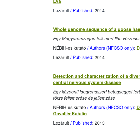
Éva
Lezárult
/ Published
: 2014
Whole genome sequence of a goose hae
Egy Magyarországon felismert liba vérzése
NÉBIH-es kutató
/ Authors (NFCSO only)
:
D
Lezárult
/ Published
: 2014
Detection and characterization of a diver
central nervous system disease
Egy központi idegrendszeri betegséggel fertő
törzs felismerése és jellemzése
NÉBIH-es kutató
/ Authors (NFCSO only)
:
D
Gavallér Katalin
Lezárult
/ Published
: 2013