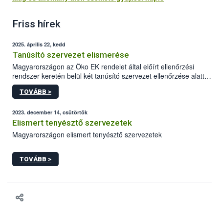
Friss hírek
2025. április 22, kedd
Tanúsító szervezet elismerése
Magyarországon az Öko EK rendelet által előírt ellenőrzési
rendszer keretén belül két tanúsító szervezet ellenőrzése alatt
tevékenykedhetnek az ökológiai gazdálkodást folytatni kívánó
TOVÁBB >
gazdálkodók. A 34/2013. VM rendelet alapján az ökológiai
termelés, feldolgozás, forgalmazás ellenőrzési és tanúsítási
tevékenység végzésére a NÉBIH jogosult tanúsító szervezetet
2023. december 14, csütörtök
elismerni.
Elismert tenyésztő szervezetek
Magyarországon elismert tenyésztő szervezetek
TOVÁBB >