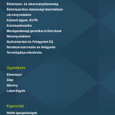
Élelmiszer- és takarmánybiztonság
Élelmiszerlánc-biztonsági laborhálózat
Járványvédelem
Kiemelt ügyek, EUTR
Kockázatkezelés
Mezőgazdasági genetikai erőforrások
Növényvédelem
Nyilvántartási és Felügyeleti Díj
Rendszerszervezés és felügyelet
Termékpálya-ellenőrzés
Ügyintézés
Élelmiszer
Állat
Növény
Labor/Egyéb
Kapcsolat
Nébih Igazgatóságok