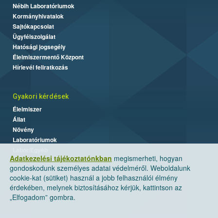
Nébih Laboratóriumok
Kormányhivatalok
Sajtókapcsolat
Ügyfélszolgálat
Hatósági jogsegély
Élelmiszermentő Központ
Hírlevél feliratkozás
Gyakori kérdések
Élelmiszer
Állat
Növény
Laboratóriumok
Labor/Egyéb
Adatkezelési tájékoztatónkban
megismerheti, hogyan
gondoskodunk személyes adatai védelméről. Weboldalunk
cookie-kat (sütiket) használ a jobb felhasználói élmény
érdekében, melynek biztosításához kérjük, kattintson az
„Elfogadom” gombra.