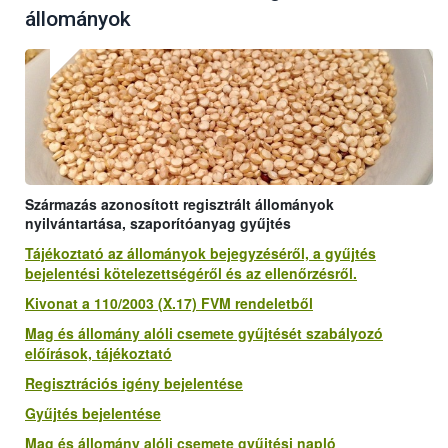
állományok
Származás azonosított regisztrált állományok
nyilvántartása, szaporítóanyag gyűjtés
Tájékoztató az állományok bejegyzéséről, a gyűjtés
bejelentési kötelezettségéről és az ellenőrzésről.
Kivonat a 110/2003 (X.17) FVM rendeletből
Mag és állomány alóli csemete gyűjtését szabályozó
előírások, tájékoztató
Regisztrációs igény bejelentése
Gyűjtés bejelentése
Mag és állomány alóli csemete gyűjtési napló