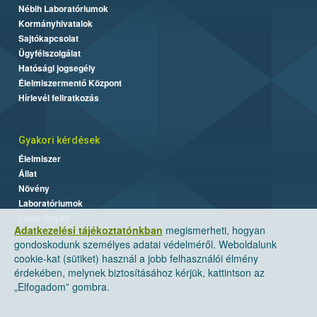
Nébih Laboratóriumok
Kormányhivatalok
Sajtókapcsolat
Ügyfélszolgálat
Hatósági jogsegély
Élelmiszermentő Központ
Hírlevél feliratkozás
Gyakori kérdések
Élelmiszer
Állat
Növény
Laboratóriumok
Labor/Egyéb
Adatkezelési tájékoztatónkban
megismerheti, hogyan
gondoskodunk személyes adatai védelméről. Weboldalunk
cookie-kat (sütiket) használ a jobb felhasználói élmény
érdekében, melynek biztosításához kérjük, kattintson az
„Elfogadom” gombra.