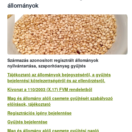
állományok
Származás azonosított regisztrált állományok
nyilvántartása, szaporítóanyag gyűjtés
Tájékoztató az állományok bejegyzéséről, a gyűjtés
bejelentési kötelezettségéről és az ellenőrzésről.
Kivonat a 110/2003 (X.17) FVM rendeletből
Mag és állomány alóli csemete gyűjtését szabályozó
előírások, tájékoztató
Regisztrációs igény bejelentése
Gyűjtés bejelentése
Mag és állomány alóli csemete gyűjtési napló