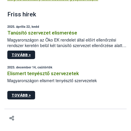
Friss hírek
2025. április 22, kedd
Tanúsító szervezet elismerése
Magyarországon az Öko EK rendelet által előírt ellenőrzési
rendszer keretén belül két tanúsító szervezet ellenőrzése alatt
tevékenykedhetnek az ökológiai gazdálkodást folytatni kívánó
TOVÁBB >
gazdálkodók. A 34/2013. VM rendelet alapján az ökológiai
termelés, feldolgozás, forgalmazás ellenőrzési és tanúsítási
tevékenység végzésére a NÉBIH jogosult tanúsító szervezetet
2023. december 14, csütörtök
elismerni.
Elismert tenyésztő szervezetek
Magyarországon elismert tenyésztő szervezetek
TOVÁBB >