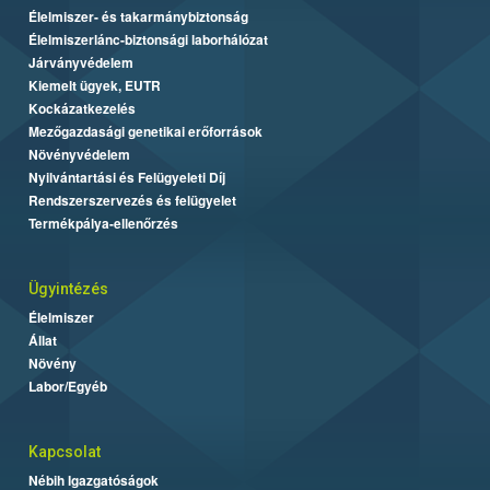
Élelmiszer- és takarmánybiztonság
Élelmiszerlánc-biztonsági laborhálózat
Járványvédelem
Kiemelt ügyek, EUTR
Kockázatkezelés
Mezőgazdasági genetikai erőforrások
Növényvédelem
Nyilvántartási és Felügyeleti Díj
Rendszerszervezés és felügyelet
Termékpálya-ellenőrzés
Ügyintézés
Élelmiszer
Állat
Növény
Labor/Egyéb
Kapcsolat
Nébih Igazgatóságok