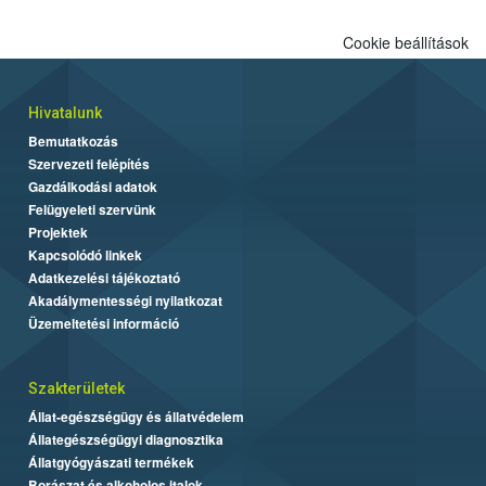
Cookie beállítások
Hivatalunk
Bemutatkozás
Szervezeti felépítés
Gazdálkodási adatok
Felügyeleti szervünk
Projektek
Kapcsolódó linkek
Adatkezelési tájékoztató
Akadálymentességi nyilatkozat
Üzemeltetési információ
Szakterületek
Állat-egészségügy és állatvédelem
Állategészségügyi diagnosztika
Állatgyógyászati termékek
Borászat és alkoholos italok