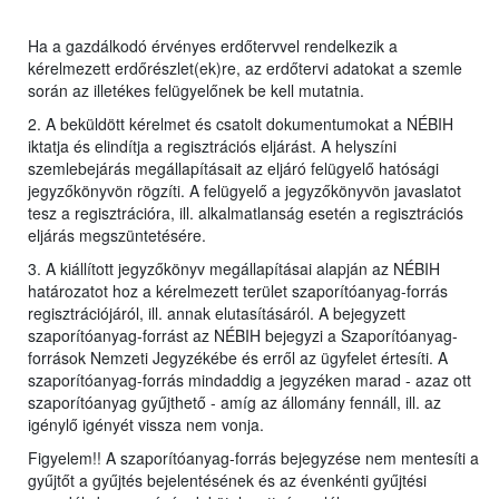
Ha a gazdálkodó érvényes erdőtervvel rendelkezik a
kérelmezett erdőrészlet(ek)re, az erdőtervi adatokat a szemle
során az illetékes felügyelőnek be kell mutatnia.
2. A beküldött kérelmet és csatolt dokumentumokat a NÉBIH
iktatja és elindítja a regisztrációs eljárást. A helyszíni
szemlebejárás megállapításait az eljáró felügyelő hatósági
jegyzőkönyvön rögzíti. A felügyelő a jegyzőkönyvön javaslatot
tesz a regisztrációra, ill. alkalmatlanság esetén a regisztrációs
eljárás megszüntetésére.
3. A kiállított jegyzőkönyv megállapításai alapján az NÉBIH
határozatot hoz a kérelmezett terület szaporítóanyag-forrás
regisztrációjáról, ill. annak elutasításáról. A bejegyzett
szaporítóanyag-forrást az NÉBIH bejegyzi a Szaporítóanyag-
források Nemzeti Jegyzékébe és erről az ügyfelet értesíti. A
szaporítóanyag-forrás mindaddig a jegyzéken marad - azaz ott
szaporítóanyag gyűjthető - amíg az állomány fennáll, ill. az
igénylő igényét vissza nem vonja.
Figyelem!! A szaporítóanyag-forrás bejegyzése nem mentesíti a
gyűjtőt a gyűjtés bejelentésének és az évenkénti gyűjtési