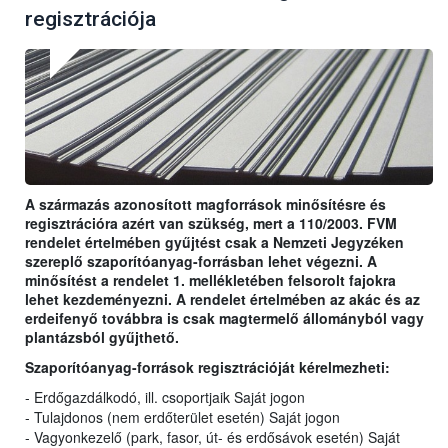
regisztrációja
A származás azonosított magforrások minősítésre és
regisztrációra azért van szükség, mert a 110/2003. FVM
rendelet értelmében gyűjtést csak a Nemzeti Jegyzéken
szereplő szaporítóanyag-forrásban lehet végezni. A
minősítést a rendelet 1. mellékletében felsorolt fajokra
lehet kezdeményezni. A rendelet értelmében az akác és az
erdeifenyő továbbra is csak magtermelő állományból vagy
plantázsból gyűjthető.
Szaporítóanyag-források regisztrációját kérelmezheti:
- Erdőgazdálkodó, ill. csoportjaik Saját jogon
- Tulajdonos (nem erdőterület esetén) Saját jogon
- Vagyonkezelő (park, fasor, út- és erdősávok esetén) Saját