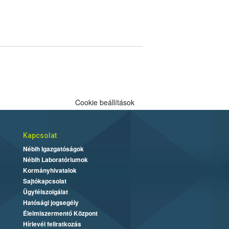
Cookie beállítások
Kapcsolat
Nébih Igazgatóságok
Nébih Laboratóriumok
Kormányhivatalok
Sajtókapcsolat
Ügyfélszolgálat
Hatósági jogsegély
Élelmiszermentő Központ
Hírlevél feliratkozás