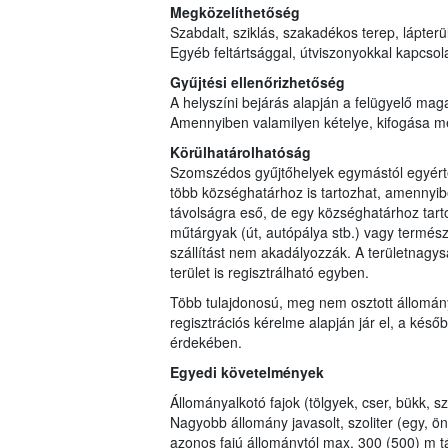
Megközelíthetőség
Szabdalt, sziklás, szakadékos terep, lápterül
Egyéb feltártsággal, útviszonyokkal kapcso
Gyűjtési ellenőrizhetőség
A helyszíni bejárás alapján a felügyelő maga
Amennyiben valamilyen kételye, kifogása merü
Körülhatárolhatóság
Szomszédos gyűjtőhelyek egymástól egyérte
több községhatárhoz is tartozhat, amennyi
távolságra eső, de egy községhatárhoz tar
műtárgyak (út, autópálya stb.) vagy természe
szállítást nem akadályozzák. A területnagys
terület is regisztrálható egyben.
Több tulajdonosú, meg nem osztott állomán
regisztrációs kérelme alapján jár el, a későb
érdekében.
Egyedi követelmények
Állományalkotó fajok (tölgyek, cser, bükk, s
Nagyobb állomány javasolt, szoliter (egy, ö
azonos fajú állománytól max. 300 (500) m t