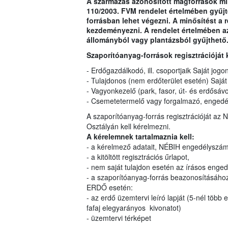
A származás azonosított magforrások min
110/2003. FVM rendelet értelmében gyűj
forrásban lehet végezni. A minősítést a r
kezdeményezni. A rendelet értelmében az
állományból vagy plantázsból gyűjthető
Szaporítóanyag-források regisztrációját 
- Erdőgazdálkodó, ill. csoportjaik Saját jogo
- Tulajdonos (nem erdőterület esetén) Saját
- Vagyonkezelő (park, fasor, út- és erdősáv
- Csemetetermelő vagy forgalmazó, engedél
A szaporítóanyag-forrás regisztrációját az 
Osztályán kell kérelmezni.
A kérelemnek tartalmaznia kell:
- a kérelmező adatait, NÉBIH engedélyszám
- a kitöltött regisztrációs űrlapot,
- nem saját tulajdon esetén az írásos engedé
- a szaporítóanyag-forrás beazonosításához
ERDŐ esetén:
- az erdő üzemtervi leíró lapját (5-nél több 
fafaj elegyarányos kivonatot)
- üzemtervi térképet