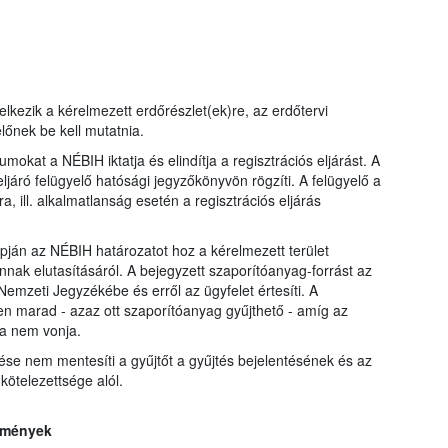
kezik a kérelmezett erdőrészlet(ek)re, az erdőtervi
lőnek be kell mutatnia.
mokat a NÉBIH iktatja és elindítja a regisztrációs eljárást. A
ljáró felügyelő hatósági jegyzőkönyvön rögzíti. A felügyelő a
a, ill. alkalmatlanság esetén a regisztrációs eljárás
lapján az NÉBIH határozatot hoz a kérelmezett terület
 annak elutasításáról. A bejegyzett szaporítóanyag-forrást az
emzeti Jegyzékébe és erről az ügyfelet értesíti. A
n marad - azaz ott szaporítóanyag gyűjthető - amíg az
sza nem vonja.
ése nem mentesíti a gyűjtőt a gyűjtés bejelentésének és az
ötelezettsége alól.
elmények