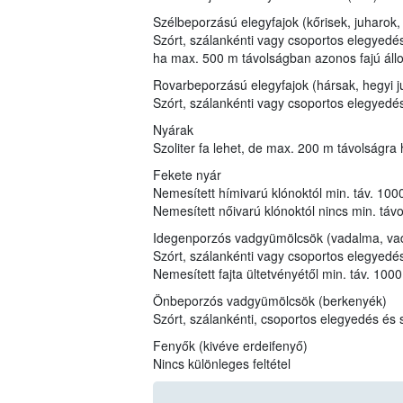
Szélbeporzású elegyfajok (kőrisek, juharok,
Szórt, szálankénti vagy csoportos elegyedés
ha max. 500 m távolságban azonos fajú állo
Rovarbeporzású elegyfajok (hársak, hegyi ju
Szórt, szálankénti vagy csoportos elegyedé
Nyárak
Szoliter fa lehet, de max. 200 m távolságra
Fekete nyár
Nemesített hímivarú klónoktól min. táv. 100
Nemesített nőivarú klónoktól nincs min. táv
Idegenporzós vadgyümölcsök (vadalma, vad
Szórt, szálankénti vagy csoportos elegyedé
Nemesített fajta ültetvényétől min. táv. 100
Önbeporzós vadgyümölcsök (berkenyék)
Szórt, szálankénti, csoportos elegyedés és 
Fenyők (kivéve erdeifenyő)
Nincs különleges feltétel