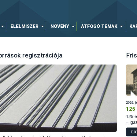
ÉLELMISZER
NÖVÉNY
ÁTFOGÓ TÉMÁK
KA
rrások regisztrációja
Fris
2026. j
125 
125 é
– iga
állam
TO
15. sz