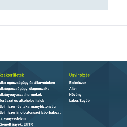
Szakterületek
Ügyintézés
Állat-egészségügy és állatvédelem
Élelmiszer
Állategészségügyi diagnosztika
Állat
Állatgyógyászati termékek
Növény
Borászat és alkoholos italok
Labor/Egyéb
Élelmiszer- és takarmánybiztonság
Élelmiszerlánc-biztonsági laborhálózat
Járványvédelem
Kiemelt ügyek, EUTR