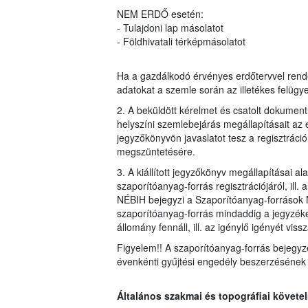
NEM ERDŐ esetén:
- Tulajdoni lap másolatot
- Földhivatali térképmásolatot
Ha a gazdálkodó érvényes erdőtervvel rendel
adatokat a szemle során az illetékes felügye
2. A beküldött kérelmet és csatolt dokumentu
helyszíni szemlebejárás megállapításait az e
jegyzőkönyvön javaslatot tesz a regisztrációr
megszüntetésére.
3. A kiállított jegyzőkönyv megállapításai a
szaporítóanyag-forrás regisztrációjáról, ill.
NÉBIH bejegyzi a Szaporítóanyag-források N
szaporítóanyag-forrás mindaddig a jegyzéke
állomány fennáll, ill. az igénylő igényét vis
Figyelem!! A szaporítóanyag-forrás bejegyz
évenkénti gyűjtési engedély beszerzésének k
Általános szakmai és topográfiai követ