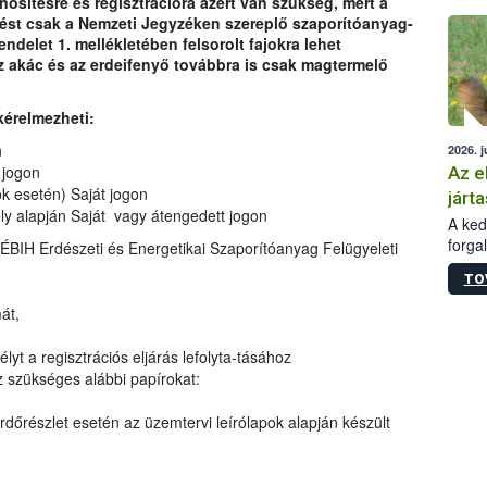
ősítésre és regisztrációra azért van szükség, mert a
épüle
tést csak a Nemzeti Jegyzéken szereplő szaporítóanyag-
endelet 1. mellékletében felsorolt fajokra lehet
 akác és az erdeifenyő továbbra is csak magtermelő
.
kérelmezheti:
n
2026. j
 jogon
Az e
ok esetén) Saját jogon
járta
y alapján Saját vagy átengedett jogon
A kedv
forga
NÉBIH Erdészeti és Energetikai Szaporítóanyag Felügyeleti
Korm.
TO
sérül
felme
át,
veszé
Ezen 
lyt a regisztrációs eljárás lefolyta-tásához
vonni
 szükséges alábbi papírokat:
jártas
erdőrészlet esetén az üzemtervi leírólapok alapján készült