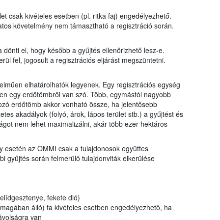
et csak kivételes esetben (pl. ritka faj) engedélyezhető.
latos követelmény nem támasztható a regisztráció során.
 dönti el, hogy később a gyűjtés ellenőrizhető lesz-e.
l fel, jogosult a regisztrációs eljárást megszüntetni.
lműen elhatárolhatók legyenek. Egy regisztrációs egység
ben egy erdőtömbről van szó. Több, egymástól nagyobb
tozó erdőtömb akkor vonható össze, ha jelentősebb
tes akadályok (folyó, árok, lápos terület stb.) a gyűjtést és
ágot nem lehet maximalizálni, akár több ezer hektáros
y esetén az OMMI csak a tulajdonosok együttes
bi gyűjtés során felmerülő tulajdonviták elkerülése
zelídgesztenye, fekete dió)
nmagában álló) fa kivételes esetben engedélyezhető, ha
ávolságra van