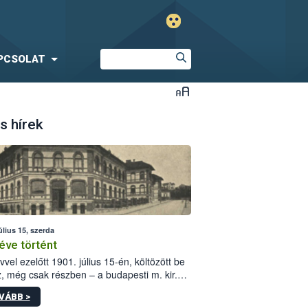
PCSOLAT
s hírek
úlius 15, szerda
éve történt
vvel ezelőtt 1901. július 15-én, költözött be
z, még csak részben – a budapesti m. kir.
i vetőmagvizsgáló állomás a Kis Rókus utca
VÁBB >
ám alatti, Czigler Győző által tervezett új