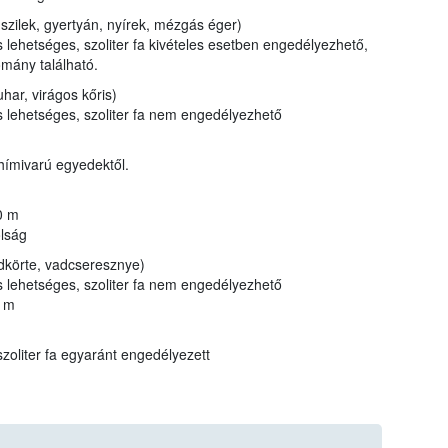
 szilek, gyertyán, nyírek, mézgás éger)
 lehetséges, szoliter fa kivételes esetben engedélyezhető,
mány található.
har, virágos kőris)
s lehetséges, szoliter fa nem engedélyezhető
 hímivarú egyedektől.
0 m
olság
körte, vadcseresznye)
s lehetséges, szoliter fa nem engedélyezhető
0 m
szoliter fa egyaránt engedélyezett