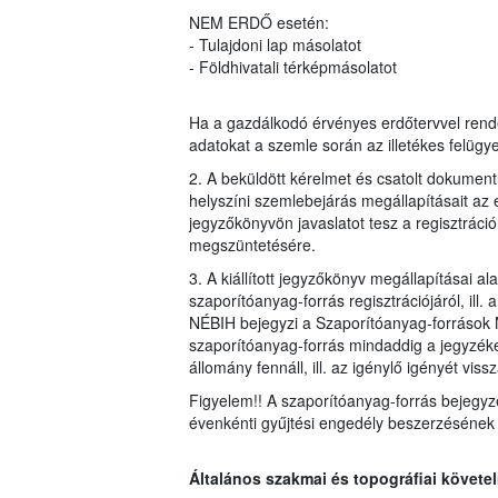
NEM ERDŐ esetén:
- Tulajdoni lap másolatot
- Földhivatali térképmásolatot
Ha a gazdálkodó érvényes erdőtervvel rendel
adatokat a szemle során az illetékes felügye
2. A beküldött kérelmet és csatolt dokumentu
helyszíni szemlebejárás megállapításait az e
jegyzőkönyvön javaslatot tesz a regisztrációr
megszüntetésére.
3. A kiállított jegyzőkönyv megállapításai a
szaporítóanyag-forrás regisztrációjáról, ill.
NÉBIH bejegyzi a Szaporítóanyag-források N
szaporítóanyag-forrás mindaddig a jegyzéke
állomány fennáll, ill. az igénylő igényét vis
Figyelem!! A szaporítóanyag-forrás bejegyz
évenkénti gyűjtési engedély beszerzésének k
Általános szakmai és topográfiai követ