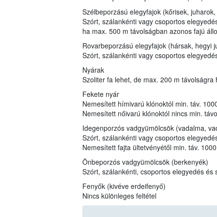
Szélbeporzású elegyfajok (kőrisek, juharok,
Szórt, szálankénti vagy csoportos elegyedés
ha max. 500 m távolságban azonos fajú állo
Rovarbeporzású elegyfajok (hársak, hegyi ju
Szórt, szálankénti vagy csoportos elegyedé
Nyárak
Szoliter fa lehet, de max. 200 m távolságra
Fekete nyár
Nemesített hímivarú klónoktól min. táv. 100
Nemesített nőivarú klónoktól nincs min. táv
Idegenporzós vadgyümölcsök (vadalma, vad
Szórt, szálankénti vagy csoportos elegyedé
Nemesített fajta ültetvényétől min. táv. 100
Önbeporzós vadgyümölcsök (berkenyék)
Szórt, szálankénti, csoportos elegyedés és 
Fenyők (kivéve erdeifenyő)
Nincs különleges feltétel