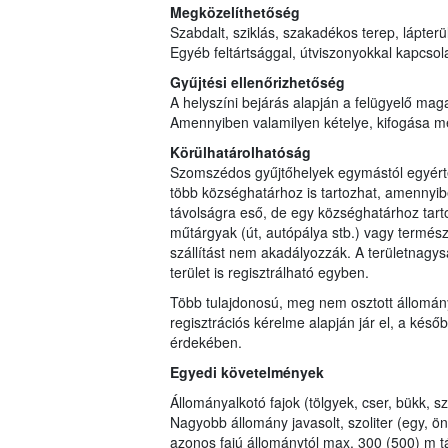
Megközelíthetőség
Szabdalt, sziklás, szakadékos terep, lápterül
Egyéb feltártsággal, útviszonyokkal kapcso
Gyűjtési ellenőrizhetőség
A helyszíni bejárás alapján a felügyelő maga
Amennyiben valamilyen kételye, kifogása merü
Körülhatárolhatóság
Szomszédos gyűjtőhelyek egymástól egyérte
több községhatárhoz is tartozhat, amennyi
távolságra eső, de egy községhatárhoz tar
műtárgyak (út, autópálya stb.) vagy természe
szállítást nem akadályozzák. A területnagys
terület is regisztrálható egyben.
Több tulajdonosú, meg nem osztott állomán
regisztrációs kérelme alapján jár el, a későb
érdekében.
Egyedi követelmények
Állományalkotó fajok (tölgyek, cser, bükk, s
Nagyobb állomány javasolt, szoliter (egy, ö
azonos fajú állománytól max. 300 (500) m t