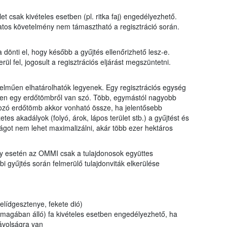
et csak kivételes esetben (pl. ritka faj) engedélyezhető.
latos követelmény nem támasztható a regisztráció során.
 dönti el, hogy később a gyűjtés ellenőrizhető lesz-e.
l fel, jogosult a regisztrációs eljárást megszüntetni.
lműen elhatárolhatók legyenek. Egy regisztrációs egység
ben egy erdőtömbről van szó. Több, egymástól nagyobb
tozó erdőtömb akkor vonható össze, ha jelentősebb
tes akadályok (folyó, árok, lápos terület stb.) a gyűjtést és
ágot nem lehet maximalizálni, akár több ezer hektáros
y esetén az OMMI csak a tulajdonosok együttes
bi gyűjtés során felmerülő tulajdonviták elkerülése
zelídgesztenye, fekete dió)
nmagában álló) fa kivételes esetben engedélyezhető, ha
ávolságra van