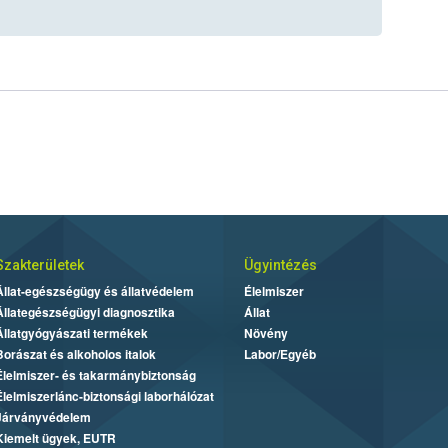
Szakterületek
Ügyintézés
Állat-egészségügy és állatvédelem
Élelmiszer
Állategészségügyi diagnosztika
Állat
Állatgyógyászati termékek
Növény
Borászat és alkoholos italok
Labor/Egyéb
Élelmiszer- és takarmánybiztonság
Élelmiszerlánc-biztonsági laborhálózat
Járványvédelem
Kiemelt ügyek, EUTR