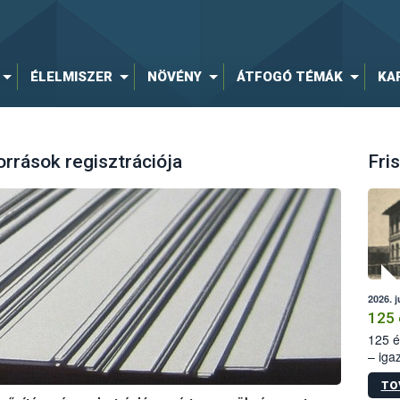
ÉLELMISZER
NÖVÉNY
ÁTFOGÓ TÉMÁK
KA
rrások regisztrációja
Fris
2026. j
125 
125 é
– iga
állam
TO
15. sz