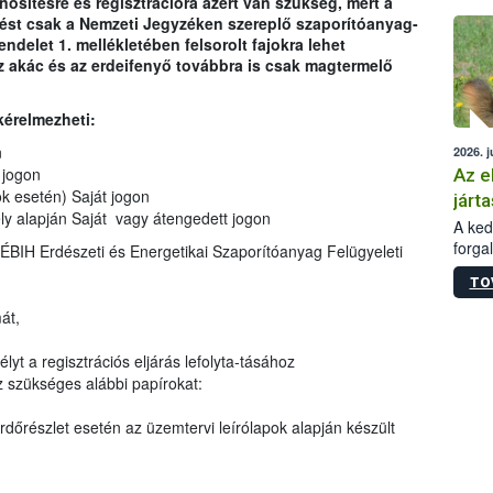
ősítésre és regisztrációra azért van szükség, mert a
épüle
tést csak a Nemzeti Jegyzéken szereplő szaporítóanyag-
endelet 1. mellékletében felsorolt fajokra lehet
 akác és az erdeifenyő továbbra is csak magtermelő
.
kérelmezheti:
n
2026. j
 jogon
Az e
ok esetén) Saját jogon
járta
y alapján Saját vagy átengedett jogon
A kedv
forga
NÉBIH Erdészeti és Energetikai Szaporítóanyag Felügyeleti
Korm.
TO
sérül
felme
át,
veszé
Ezen 
lyt a regisztrációs eljárás lefolyta-tásához
vonni
 szükséges alábbi papírokat:
jártas
erdőrészlet esetén az üzemtervi leírólapok alapján készült