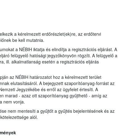
kezik a kérelmezett erdőrészlet(ek)re, az erdőtervi
lőnek be kell mutatnia.
mokat a NÉBIH iktatja és elindítja a regisztrációs eljárást. A
ljáró felügyelő hatósági jegyzőkönyvön rögzíti. A felügyelő a
a, ill. alkalmatlanság esetén a regisztrációs eljárás
lapján az NÉBIH határozatot hoz a kérelmezett terület
 annak elutasításáról. A bejegyzett szaporítóanyag-forrást az
emzeti Jegyzékébe és erről az ügyfelet értesíti. A
n marad - azaz ott szaporítóanyag gyűjthető - amíg az
sza nem vonja.
ése nem mentesíti a gyűjtőt a gyűjtés bejelentésének és az
ötelezettsége alól.
elmények