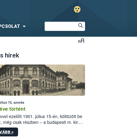
PCSOLAT
s hírek
úlius 15, szerda
éve történt
vvel ezelőtt 1901. július 15-én, költözött be
z, még csak részben – a budapesti m. kir.
i vetőmagvizsgáló állomás a Kis Rókus utca
VÁBB >
ám alatti, Czigler Győző által tervezett új