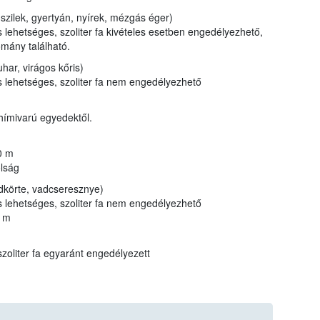
 szilek, gyertyán, nyírek, mézgás éger)
 lehetséges, szoliter fa kivételes esetben engedélyezhető,
mány található.
har, virágos kőris)
s lehetséges, szoliter fa nem engedélyezhető
 hímivarú egyedektől.
0 m
olság
körte, vadcseresznye)
s lehetséges, szoliter fa nem engedélyezhető
0 m
szoliter fa egyaránt engedélyezett