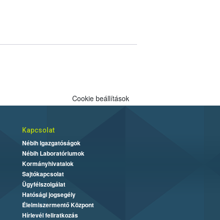
Cookie beállítások
Kapcsolat
Nébih Igazgatóságok
Nébih Laboratóriumok
Kormányhivatalok
Sajtókapcsolat
Ügyfélszolgálat
Hatósági jogsegély
Élelmiszermentő Központ
Hírlevél feliratkozás