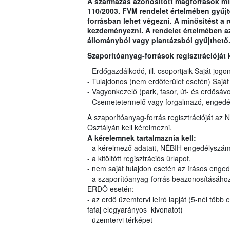
A származás azonosított magforrások min
110/2003. FVM rendelet értelmében gyűj
forrásban lehet végezni. A minősítést a r
kezdeményezni. A rendelet értelmében az
állományból vagy plantázsból gyűjthető
Szaporítóanyag-források regisztrációját 
- Erdőgazdálkodó, ill. csoportjaik Saját jogo
- Tulajdonos (nem erdőterület esetén) Saját
- Vagyonkezelő (park, fasor, út- és erdősáv
- Csemetetermelő vagy forgalmazó, engedél
A szaporítóanyag-forrás regisztrációját az 
Osztályán kell kérelmezni.
A kérelemnek tartalmaznia kell:
- a kérelmező adatait, NÉBIH engedélyszám
- a kitöltött regisztrációs űrlapot,
- nem saját tulajdon esetén az írásos engedé
- a szaporítóanyag-forrás beazonosításához
ERDŐ esetén:
- az erdő üzemtervi leíró lapját (5-nél több 
fafaj elegyarányos kivonatot)
- üzemtervi térképet