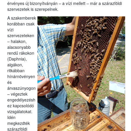
érvényes új bizonyítványán – a vízi mellett – már a szárazföldi
szervezetek is szerepelnek.
A szakemberek
korábban csak
vízi
szervezeteken
– halakon,
alacsonyabb
rendű rákokon
(Daphnia),
algákon,
ritkábban
hínárnövényen
és
árvaszúnyogon
– végeztek
engedélyezésh
ez kapcsolódó
vizsgálatokat.
Idén
megkezdték
szárazföldi