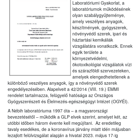
Laboratóriumi Gyakorlat, a
laboratóriumok működésének
olyan szabálygyűjteménye,
amely veszélyes anyagok,
készítmények, gyógyszerek,
növényvédő szerek, ipari és
háztartási kemikáliák
vizsgálatára vonatkozik. Ennek
egyik területe a
környezetvédelmi,
ökotoxikológiai vizsgálatok vízi
és szárazföldi szervezeteken,
amelyek elengedhetetlenek a
különböző veszélyes anyagok, így a növényvédő szerek
engedélyezésében. Alapelveit a 42/2014 (VIII. 19.) EMMI
rendelet tartalmazza, felügyelő hatósága az Országos
Gyógyszerészeti és Élelmezés-egészségügyi Intézet (OGYÉI).
A Nébih laboratóriuma 1997 óta – a magyarországi
bevezetésétől – működik a GLP elvek szerint, amelyet két, az
utóbbi időben három évente kell megújítani. Az eredetileg
tavaly esedékes, de a koronavírus járvány miatt idén májusban
lezajlott felülvizsgálat alapján a hivatal 2023. május 17-ig