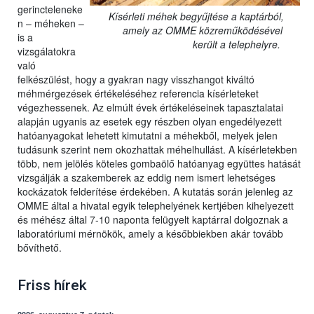
gerincteleneke
Kísérleti méhek begyűjtése a kaptárból,
n – méheken –
amely az OMME közreműködésével
is a
került a telephelyre.
vizsgálatokra
való
felkészülést, hogy a gyakran nagy visszhangot kiváltó
méhmérgezések értékeléséhez referencia kísérleteket
végezhessenek. Az elmúlt évek értékeléseinek tapasztalatai
alapján ugyanis az esetek egy részben olyan engedélyezett
hatóanyagokat lehetett kimutatni a méhekből, melyek jelen
tudásunk szerint nem okozhattak méhelhullást. A kísérletekben
több, nem jelölés köteles gombaölő hatóanyag együttes hatását
vizsgálják a szakemberek az eddig nem ismert lehetséges
kockázatok felderítése érdekében. A kutatás során jelenleg az
OMME által a hivatal egyik telephelyének kertjében kihelyezett
és méhész által 7-10 naponta felügyelt kaptárral dolgoznak a
laboratóriumi mérnökök, amely a későbbiekben akár tovább
bővíthető.
Friss hírek