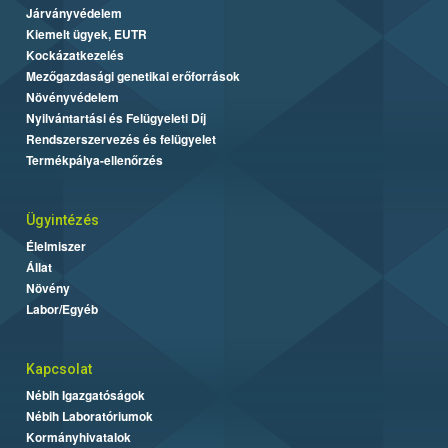
Járványvédelem
Kiemelt ügyek, EUTR
Kockázatkezelés
Mezőgazdasági genetikai erőforrások
Növényvédelem
Nyilvántartási és Felügyeleti Díj
Rendszerszervezés és felügyelet
Termékpálya-ellenőrzés
Ügyintézés
Élelmiszer
Állat
Növény
Labor/Egyéb
Kapcsolat
Nébih Igazgatóságok
Nébih Laboratóriumok
Kormányhivatalok