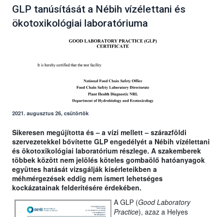
GLP tanúsítását a Nébih vízélettani és
ökotoxikológiai laboratóriuma
2021. augusztus 26, csütörtök
Sikeresen megújította és – a vízi mellett – szárazföldi
szervezetekkel bővítette GLP engedélyét a Nébih vízélettani
és ökotoxikológiai laboratórium részlege. A szakemberek
többek között nem jelölés köteles gombaölő hatóanyagok
együttes hatását vizsgálják kísérleteikben a
méhmérgezések eddig nem ismert lehetséges
kockázatainak felderítésére érdekében.
A GLP (
Good Laboratory
Practice
), azaz a Helyes