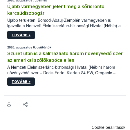
2026. augusztus 7, péntek
Újabb vármegyében jelent meg a kőrisrontó
karcsúdíszbogár
Újabb területen, Borsod-Abaúj-Zemplén vármegyében is
igazolta a Nemzeti Élelmiszerlánc-biztonsági Hivatal (Nébih) a
kőrisrontó karcsúdíszbogár (Agrilus planipennis) jelenlétét. A
TOVÁBB >
kártevőt nem csak színcsapdában találták meg, de már fertőzött
fában is azonosították. A növényvédelmi szakemberek folytatják
az intenzív felderítést, emellett az intézkedéseket a szlovák
2026. augusztus 6, csütörtök
hatósággal is összehangolják a terjedés megállítása érdekében.
Szüret után is alkalmazható három növényvédő szer
az amerikai szőlőkabóca ellen
A Nemzeti Élelmiszerlánc-biztonsági Hivatal (Nébih) három
növényvédő szer – Decis Forte, Klartan 24 EW, Oroganic –
engedélyokiratát módosította, így azok a szüretet követően,
TOVÁBB >
egészen a vesszőérettség (BBCH 91) stádiumáig
felhasználhatóak a szőlőben. A kiterjesztések célja, hogy a korai
érésű szőlőkben is legyen lehetőség a károsító elleni további
védekezésre. Az Oroganic készítmény kis kiszerelésben kiskerti
felhasználók számára is elérhető és ökológiai termesztésben is
engedélyezett.
Cookie beállítások