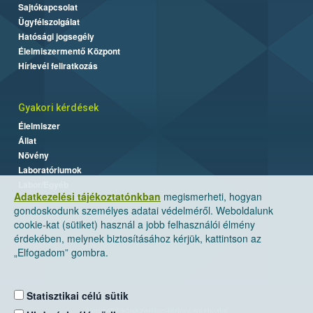
Sajtókapcsolat
Ügyfélszolgálat
Hatósági jogsegély
Élelmiszermentő Központ
Hírlevél feliratkozás
Gyakori kérdések
Élelmiszer
Állat
Növény
Laboratóriumok
Labor/Egyéb
Adatkezelési tájékoztatónkban
megismerheti, hogyan
gondoskodunk személyes adatai védelméről. Weboldalunk
cookie-kat (sütiket) használ a jobb felhasználói élmény
érdekében, melynek biztosításához kérjük, kattintson az
„Elfogadom” gombra.
Statisztikai célú sütik
Nemzeti Élelmiszerlánc-biztonsági Hivatal