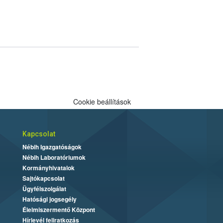
Cookie beállítások
Kapcsolat
Nébih Igazgatóságok
Nébih Laboratóriumok
Kormányhivatalok
Sajtókapcsolat
Ügyfélszolgálat
Hatósági jogsegély
Élelmiszermentő Központ
Hírlevél feliratkozás