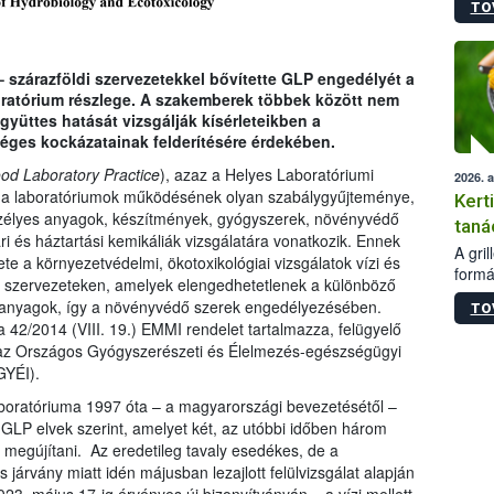
TO
módos
egész
felha
célja
 – szárazföldi szervezetekkel bővítette GLP engedélyét a
lehet
boratórium részlege. A szakemberek többek között nem
Az Or
yüttes hatását vizsgálják kísérleteikben a
felha
ges kockázatainak felderítésére érdekében.
terme
od Laboratory Practice
), azaz a Helyes Laboratóriumi
2026. 
 a laboratóriumok működésének olyan szabálygyűjteménye,
Kert
zélyes anyagok, készítmények, gyógyszerek, növényvédő
taná
ari és háztartási kemikáliák vizsgálatára vonatkozik. Ennek
A gri
ete a környezetvédelmi, ökotoxikológiai vizsgálatok vízi és
formá
i szervezeteken, amelyek elengedhetetlenek a különböző
romlá
 anyagok, így a növényvédő szerek engedélyezésében.
TO
szapo
 a 42/2014 (VIII. 19.) EMMI rendelet tartalmazza, felügyelő
sütög
az Országos Gyógyszerészeti és Élelmezés-egészségügyi
techni
GYÉI).
alapa
higié
boratóriuma 1997 óta – a magyarországi bevezetésétől –
hőkez
GLP elvek szerint, amelyet két, az utóbbi időben három
tárol
l megújítani. Az eredetileg tavaly esedékes, de a
Hivat
 járvány miatt idén májusban lezajlott felülvizsgálat alapján
a biz