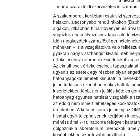
a hivatal 2
– már a szárazföldi szervezetek is szerepel
A szakemberek korábban csak vízi szervez
halakon, alacsonyabb rendű rákokon (Daphn
algákon, ritkábban hínárnövényen és árva
végeztek engedélyezéshez kapcsolódó vizsg
Idén megkezdték szárazföldi gerincteleneke
méheken – is a vizsgálatokra való felkészül
gyakran nagy visszhangot kiváltó méhmérg
értékeléséhez referencia kísérleteket vége
Az elmúlt évek értékeléseinek tapasztalatai 
ugyanis az esetek egy részben olyan enged
hatóanyagokat lehetett kimutatni a méhekbő
jelen tudásunk szerint nem okozhattak méhe
kísérletekben több, nem jelölés köteles go
hatóanyag együttes hatását vizsgálják a s
az eddig nem ismert lehetséges kockázatok 
érdekében. A kutatás során jelenleg az OMM
hivatal egyik telephelyének kertjében kihely
méhész által 7-10 naponta felügyelt kaptárr
dolgoznak a laboratóriumi mérnökök, amely
későbbiekben akár tovább bővíthető.