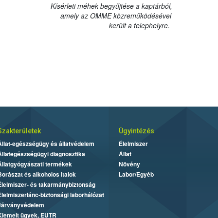
Kísérleti méhek begyűjtése a kaptárból,
amely az OMME közreműködésével
került a telephelyre.
Szakterületek
Ügyintézés
Állat-egészségügy és állatvédelem
Élelmiszer
Állategészségügyi diagnosztika
Állat
Állatgyógyászati termékek
Növény
Borászat és alkoholos italok
Labor/Egyéb
Élelmiszer- és takarmánybiztonság
Élelmiszerlánc-biztonsági laborhálózat
Járványvédelem
Kiemelt ügyek, EUTR