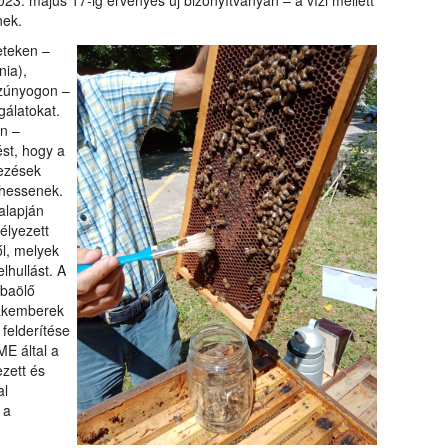
023. május 17-ig érvényes új bizonyítványán – a vízi mellett
nek.
eteken –
ia),
szúnyogon –
álatokat.
n –
ést, hogy a
ezések
zhessenek.
alapján
élyezett
l, melyek
lhullást. A
mbaölő
zakemberek
felderítése
E által a
ezett és
al
 a