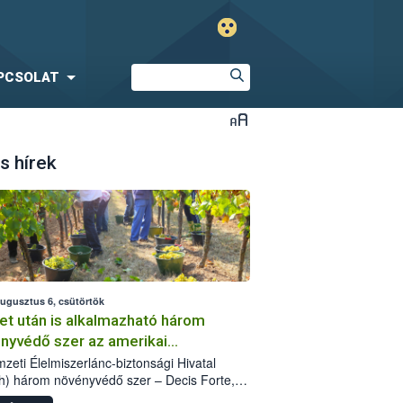
PCSOLAT
s hírek
augusztus 6, csütörtök
et után is alkalmazható három
nyvédő szer az amerikai
őkabóca ellen
zeti Élelmiszerlánc-biztonsági Hivatal
h) három növényvédő szer – Decis Forte,
an 24 EW, Oroganic – engedélyokiratát