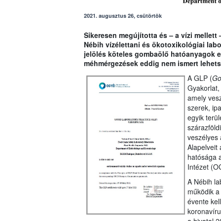
2021. augusztus 26, csütörtök
Sikeresen megújította és – a vízi mellett
Nébih vízélettani és ökotoxikológiai la
jelölés köteles gombaölő hatóanyagok eg
méhmérgezések eddig nem ismert lehetsé
A GLP (
Go
Gyakorlat,
amely ves
szerek, ip
egyik terül
szárazföld
veszélyes
Alapelveit
hatósága 
Intézet (O
A Nébih la
működik a 
évente kel
koronavírus