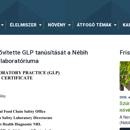
ÉLELMISZER
NÖVÉNY
ÁTFOGÓ TÉMÁK
KA
ővítette GLP tanúsítását a Nébih
Fris
i laboratóriuma
2026. 
Szür
növé
szől
A Nem
(Nébi
Klart