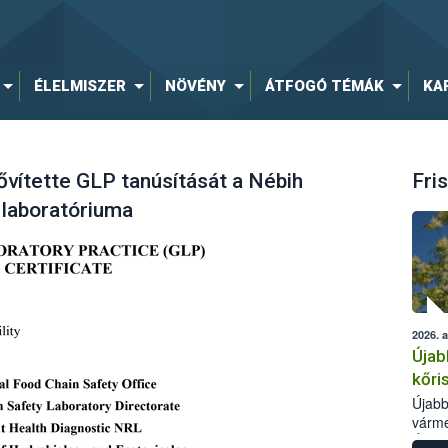
ÉLELMISZER
NÖVÉNY
ÁTFOGÓ TÉMÁK
KA
ővítette GLP tanúsítását a Nébih
Fris
i laboratóriuma
2026. 
Újab
kőri
Újabb
várme
Élelm