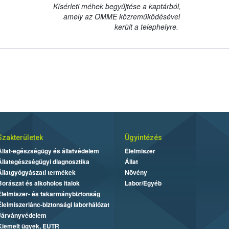
Kísérleti méhek begyűjtése a kaptárból,
amely az OMME közreműködésével
került a telephelyre.
Szakterületek
Ügyintézés
Állat-egészségügy és állatvédelem
Élelmiszer
Állategészségügyi diagnosztika
Állat
Állatgyógyászati termékek
Növény
Borászat és alkoholos italok
Labor/Egyéb
Élelmiszer- és takarmánybiztonság
Élelmiszerlánc-biztonsági laborhálózat
Járványvédelem
Kiemelt ügyek, EUTR