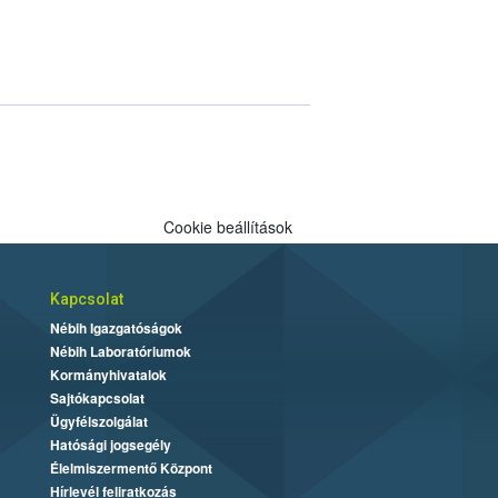
Cookie beállítások
Kapcsolat
Nébih Igazgatóságok
Nébih Laboratóriumok
Kormányhivatalok
Sajtókapcsolat
Ügyfélszolgálat
Hatósági jogsegély
Élelmiszermentő Központ
Hírlevél feliratkozás