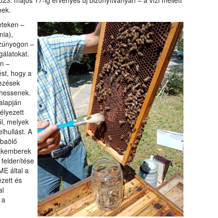
023. május 17-ig érvényes új bizonyítványán – a vízi mellett
nek.
eteken –
ia),
szúnyogon –
álatokat.
n –
ést, hogy a
ezések
zhessenek.
alapján
élyezett
l, melyek
lhullást. A
mbaölő
zakemberek
felderítése
E által a
ezett és
al
 a