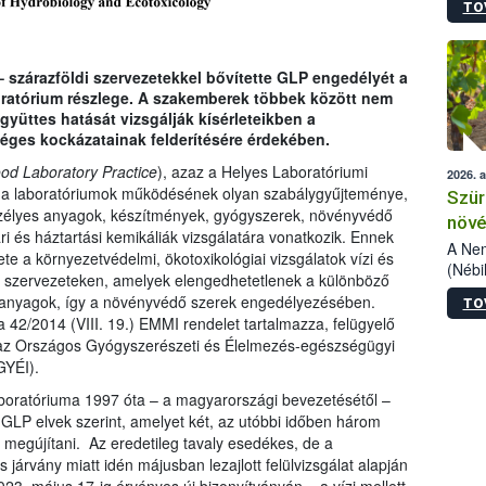
TO
kőris
jelen
talál
azono
 – szárazföldi szervezetekkel bővítette GLP engedélyét a
folyta
boratórium részlege. A szakemberek többek között nem
intéz
yüttes hatását vizsgálják kísérleteikben a
össze
ges kockázatainak felderítésére érdekében.
érdek
od Laboratory Practice
), azaz a Helyes Laboratóriumi
2026. 
 a laboratóriumok működésének olyan szabálygyűjteménye,
Szür
zélyes anyagok, készítmények, gyógyszerek, növényvédő
növé
ari és háztartási kemikáliák vizsgálatára vonatkozik. Ennek
szől
A Nem
ete a környezetvédelmi, ökotoxikológiai vizsgálatok vízi és
(Nébi
i szervezeteken, amelyek elengedhetetlenek a különböző
Klart
 anyagok, így a növényvédő szerek engedélyezésében.
TO
módos
 a 42/2014 (VIII. 19.) EMMI rendelet tartalmazza, felügyelő
egész
az Országos Gyógyszerészeti és Élelmezés-egészségügyi
felha
GYÉI).
célja
lehet
boratóriuma 1997 óta – a magyarországi bevezetésétől –
Az Or
GLP elvek szerint, amelyet két, az utóbbi időben három
felha
l megújítani. Az eredetileg tavaly esedékes, de a
terme
 járvány miatt idén májusban lezajlott felülvizsgálat alapján