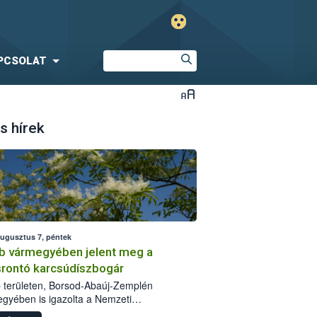
PCSOLAT
s hírek
augusztus 7, péntek
b vármegyében jelent meg a
srontó karcsúdíszbogár
 területen, Borsod-Abaúj-Zemplén
gyében is igazolta a Nemzeti
iszerlánc-biztonsági Hivatal (Nébih) a