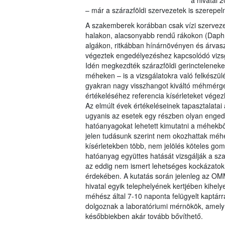
a hivatal 2
– már a szárazföldi szervezetek is szerepel
A szakemberek korábban csak vízi szervez
halakon, alacsonyabb rendű rákokon (Daphn
algákon, ritkábban hínárnövényen és árva
végeztek engedélyezéshez kapcsolódó vizsg
Idén megkezdték szárazföldi gerincteleneke
méheken – is a vizsgálatokra való felkészül
gyakran nagy visszhangot kiváltó méhmérg
értékeléséhez referencia kísérleteket vége
Az elmúlt évek értékeléseinek tapasztalatai 
ugyanis az esetek egy részben olyan enged
hatóanyagokat lehetett kimutatni a méhekbő
jelen tudásunk szerint nem okozhattak méhe
kísérletekben több, nem jelölés köteles go
hatóanyag együttes hatását vizsgálják a s
az eddig nem ismert lehetséges kockázatok 
érdekében. A kutatás során jelenleg az OMM
hivatal egyik telephelyének kertjében kihely
méhész által 7-10 naponta felügyelt kaptárr
dolgoznak a laboratóriumi mérnökök, amely
későbbiekben akár tovább bővíthető.