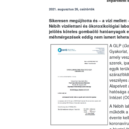
2021. augusztus 26, csütörtök
Sikeresen megújította és – a vízi mellett
Nébih vízélettani és ökotoxikológiai la
jelölés köteles gombaölő hatóanyagok eg
méhmérgezések eddig nem ismert lehetsé
A GLP (
Go
Gyakorlat,
amely ves
szerek, ip
egyik terül
szárazföld
veszélyes
Alapelveit
hatósága 
Intézet (O
A Nébih la
működik a 
évente kel
koronavírus