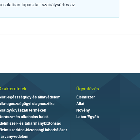
csolatban tapasztalt szabálysértés az
Szakterületek
Ügyintézés
Állat-egészségügy és állatvédelem
Élelmiszer
Állategészségügyi diagnosztika
Állat
Állatgyógyászati termékek
Növény
Borászat és alkoholos italok
Labor/Egyéb
Élelmiszer- és takarmánybiztonság
Élelmiszerlánc-biztonsági laborhálózat
Járványvédelem