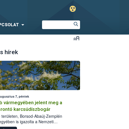
PCSOLAT
s hírek
augusztus 7, péntek
b vármegyében jelent meg a
srontó karcsúdíszbogár
 területen, Borsod-Abaúj-Zemplén
gyében is igazolta a Nemzeti
iszerlánc-biztonsági Hivatal (Nébih) a