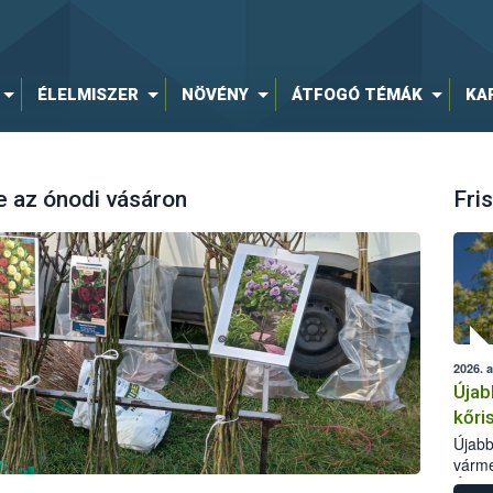
ÉLELMISZER
NÖVÉNY
ÁTFOGÓ TÉMÁK
KA
e az ónodi vásáron
Fris
2026. 
Újab
kőri
Újabb
várme
Élelm