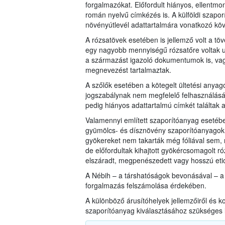
forgalmazókat. Előfordult hiányos, ellentmo
román nyelvű címkézés is. A külföldi szaporí
növényútlevél adattartalmára vonatkozó köv
A rózsatövek esetében is jellemző volt a tö
egy nagyobb mennyiségű rózsatőre voltak u
a származást igazoló dokumentumok is, vagy
megnevezést tartalmaztak.
A szőlők esetében a kötegelt ültetési anya
jogszabálynak nem megfelelő felhasználását
pedig hiányos adattartalmú címkét találtak
Valamennyi említett szaporítóanyag esetébe
gyümölcs- és dísznövény szaporítóanyagok
gyökereket nem takarták még fóliával sem, 
de előfordultak kihajtott gyökércsomagolt r
elszáradt, megpenészedett vagy hosszú etiol
A Nébih – a társhatóságok bevonásával – a 
forgalmazás felszámolása érdekében.
A különböző árusítóhelyek jellemzőiről és ko
szaporítóanyag kiválasztásához szükséges 