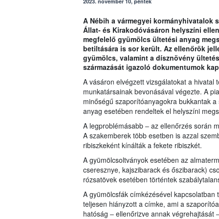
2023. november 10, péntek
A Nébih a vármegyei kormányhivatalok 
Állat- és Kirakodóvásáron helyszíni elle
megfelelő gyümölcs ültetési anyag megse
betiltására is sor került. Az ellenőrök j
gyümölcs, valamint a dísznövény ülteté
származását igazoló dokumentumok kapcs
A vásáron elvégzett vizsgálatokat a hivatal
munkatársainak bevonásával végezte. A pia
minőségű szaporítóanyagokra bukkantak a s
anyag esetében rendeltek el helyszíni megse
A legproblémásabb ‒ az ellenőrzés során meg
A szakemberek több esetben is azzal szemb
ribiszkeként kínálták a fekete ribiszkét.
A gyümölcsoltványok esetében az almatermés
cseresznye, kajszibarack és őszibarack) cs
rózsatövek esetében történtek szabálytala
A gyümölcsfák címkézésével kapcsolatban tö
teljesen hiányzott a címke, ami a szaporí
hatóság ‒ ellenőrizve annak végrehajtását ‒