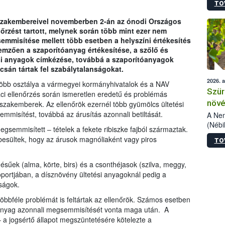
TO
kőris
jelen
szakembereivel novemberben 2-án az ónodi Országos
talál
nőrzést tartott, melynek során több mint ezer nem
azono
mmisítése mellett több esetben a helyszíni értékesítés
folyta
ellemzően a szaporítóanyag értékesítése, a szőlő és
intéz
si anyagok címkézése, továbbá a szaporítóanyagok
össze
án tártak fel szabálytalanságokat.
érdek
2026. 
 több osztálya a vármegyei kormányhivatalok és a NAV
Szür
ci ellenőrzés során ismeretlen eredetű és problémás
növé
zakemberek. Az ellenőrök ezernél több gyümölcs ültetési
mmisítést, továbbá az árusítás azonnali betiltását.
szől
A Nem
(Nébi
semmisített ‒ tételek a fekete ribiszke fajból származtak.
Klart
esültek, hogy az árusok magnóliaként vagy piros
TO
módos
egész
felha
űek (alma, körte, birs) és a csonthéjasok (szilva, meggy,
célja
oportjában, a dísznövény ültetési anyagoknál pedig a
lehet
nságok.
Az Or
bbféle problémát is feltártak az ellenőrök. Számos esetben
felha
tóanyag azonnali megsemmisítését vonta maga után. A
terme
 a jogsértő állapot megszüntetésére kötelezte a