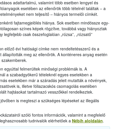
ndásos adattartalmú, valamint több esetben lengyel és
tóanyagok esetében az ellenőrök több tételnél találtak ‒ a
etelményeket nem teljesítő ‒ hiányos termelői címkét.
venkénti fajtamegjelölés hiánya. Sok esetben mindössze egy-
tólagosan színes képek rögzítve, továbbá vagy hiányoztak
 legfeljebb csak összefoglalóan „rózsa”, „rózsatő”
gon előző évi hatósági címke nem rendeltetésszerű és a
 állapították meg az ellenőrök. A konténeres anyag esetén
 a szakemberek.
n egyúttal felmerültek minőségi problémák is. A
nál a szabadgyökerű tételeknél egyes esetekben a
más esetekben már a száradás jeleit mutatták a növények,
ózsatövek is, illetve fóliazacskós csomagolás esetében
ált hajtásokat tartalmazó vesszőkkel rendelkeztek.
jövőben is megteszi a szükséges lépéseket az illegális
ckázatairól szóló fontos információk, valamint a megfelelő
leghasznosabb tudnivalók elérhetőek a
Nébih aloldalán
.