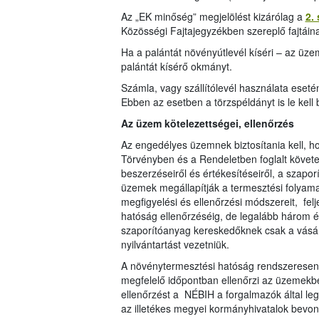
Az „EK minőség” megjelölést kizárólag a
2.
Közösségi Fajtajegyzékben szereplő fajtáina
Ha a palántát növényútlevél kíséri – az üze
palántát kísérő okmányt.
Számla, vagy szállítólevél használata eseté
Ebben az esetben a törzspéldányt is le kell 
Az üzem kötelezettségei, ellenőrzés
Az engedélyes üzemnek biztosítania kell, h
Törvényben és a Rendeletben foglalt követel
beszerzéseiről és értékesítéseiről, a szaporí
üzemek megállapítják a termesztési folyamat k
megfigyelési és ellenőrzési módszereit, fel
hatóság ellenőrzéséig, de legalább három é
szaporítóanyag kereskedőknek csak a vásárol
nyilvántartást vezetniük.
A növénytermesztési hatóság rendszeresen,
megfelelő időpontban ellenőrzi az üzemekbe
ellenőrzést a NÉBIH a forgalmazók által leg
az illetékes megyei kormányhivatalok bevo