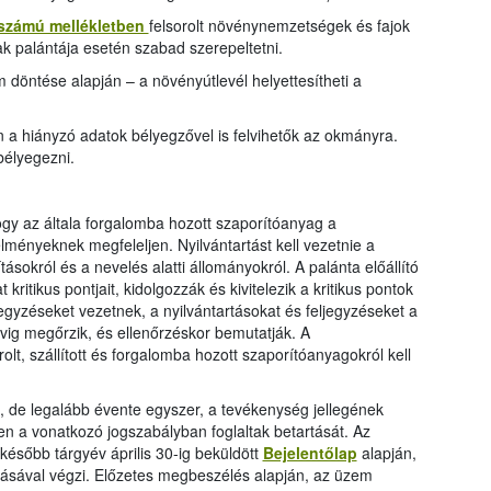
 számú mellékletben
felsorolt növénynemzetségek és fajok
k palántája esetén szabad szerepeltetni.
m döntése alapján – a növényútlevél helyettesítheti a
n a hiányzó adatok bélyegzővel is felvihetők az okmányra.
bélyegezni.
ogy az általa forgalomba hozott szaporítóanyag a
ményeknek megfeleljen. Nyilvántartást kell vezetnie a
tásokról és a nevelés alatti állományokról. A palánta előállító
ritikus pontjait, kidolgozzák és kivitelezik a kritikus pontok
jegyzéseket vezetnek, a nyilvántartásokat és feljegyzéseket a
vig megőrzik, és ellenőrzéskor bemutatják. A
t, szállított és forgalomba hozott szaporítóanyagokról kell
 de legalább évente egyszer, a tevékenység jellegének
n a vonatkozó jogszabályban foglaltak betartását. Az
később tárgyév április 30-ig beküldött
Bejelentőlap
alapján,
násával végzi. Előzetes megbeszélés alapján, az üzem