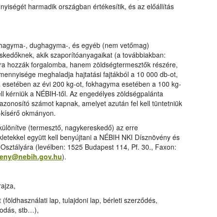
yiségét harmadik országban értékesítik, és az előállítás
iókhagyma-, dughagyma-, és egyéb (nem vetőmag)
kedőknek, akik szaporítóanyagaikat (a továbbiakban:
ásra hozzák forgalomba, hanem zöldségtermesztők részére,
 mennyisége meghaladja hajtatási fajtákból a 10 000 db-ot,
esetében az évi 200 kg-ot, fokhagyma esetében a 100 kg-
l kérniük a NÉBIH-től. Az engedélyes zöldségpalánta
 azonosító számot kapnak, amelyet azután fel kell tüntetniük
g-kísérő okmányon.
ülönítve (termesztő, nagykereskedő) az erre
letekkel együtt kell benyújtani a NÉBIH NKI Dísznövény és
Osztályára (levélben: 1525 Budapest 114, Pf. 30., Faxon:
veny@nebih.gov.hu
).
ajza,
 (földhasználati lap, tulajdoni lap, bérleti szerződés,
podás, stb…),