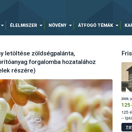
ÉLELMISZER
NÖVÉNY
ÁTFOGÓ TÉMÁK
KA
 letöltése zöldségpalánta,
Fris
rítóanyag forgalomba hozatalához
elek részére)
2026. j
125 
125 é
– iga
állam
TO
15. sz