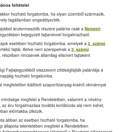
ános feltételei
 akkor hozható forgalomba, ha olyan üzemből származik,
mely tagállamban engedélyezték.
fajokból árutermesztők részére palánta csak a
Nemzeti
ajegyzékben bejegyzett fajtanévvel forgalmazható.
fajok esetében hozható forgalomba, amelyek a
2. számú
értékű fajtái, illetve nem szerepelnek a
2. számú
 részében nincsenek államilag elismert fajtaként
gi Fajtajegyzékből visszavont zöldségfajták palántája a
 napjáig hozható forgalomba.
l megfelelően kiállított szaporítóanyag-kísérő okmánnyal
s minősége megfelel a Rendeletben, valamint a növény-
 az áru forgalmazása további korlátozás alá nem eshet,
ban előírtakba ütközik.
ta abban az esetben hozható forgalomba, ha
i állapota tekintetében megfelel a Rendeletben
 a behozott szaporítóanyag tételekről a Rendelet előírásainak