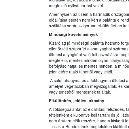
megfelelő nyilvántartást vezet.
Amennyiben az üzem a harmadik országban 
előállítása esetén nem kéri a palánta e rendel
szállítása során szigorúan elkülönítetten kell
Minőségi követelmények
Kizárólag jó minőségű palánta hozható forga
ellenőrzött szaporító alapanyagból származik, 
ültetési anyagként való felhasználásra megf
megfelelő, mentes minden olyan hiányosságt
befolyásolhatja, és mentes minden, a minősé
jelenlétére utaló tünettől vagy jeltől.
A salottahagyma és a fokhagyma ültetési a
amelyet vegetációban megvizsgáltak, és kárt
vagy tünetétől mentesnek találtak.
Elkülönítés, jelölés, okmány
A zöldségpalántát az előállítás, felszedés, 
tételenként elkülönítve kell tartani és jól l
nem árutermelők részére, hanem kiskerti felh
– csak a Rendeletnek megfelelően kiállított