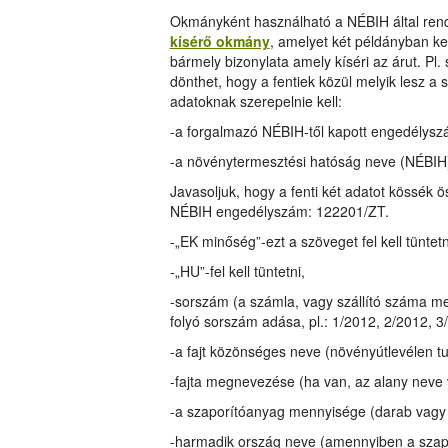
Okmányként használható a NÉBIH által rend
kísérő okmány
, amelyet két példányban kel
bármely bizonylata amely kíséri az árut. Pl.
dönthet, hogy a fentiek közül melyik lesz 
adatoknak szerepelnie kell:
-a forgalmazó NÉBIH-től kapott engedélysz
-a növénytermesztési hatóság neve (NÉBIH
Javasoljuk, hogy a fenti két adatot kössék ö
NÉBIH engedélyszám: 122201/ZT.
-„EK minőség”-ezt a szöveget fel kell tüntetn
-„HU”-fel kell tüntetni,
-sorszám (a számla, vagy szállító száma meg
folyó sorszám adása, pl.: 1/2012, 2/2012, 3
-a fajt közönséges neve (növényútlevélen 
-fajta megnevezése (ha van, az alany neve 
-a szaporítóanyag mennyisége (darab vagy
-harmadik ország neve (amennyiben a szapo