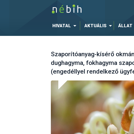
HIVATAL
AKTUÁLIS
ÁLLAT
Szaporítóanyag-kísérő okmány
dughagyma, fokhagyma szapo
(engedéllyel rendelkező ügyf