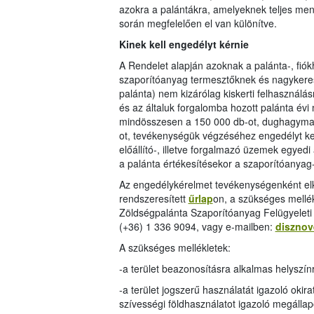
azokra a palántákra, amelyeknek teljes menn
során megfelelően el van különítve.
Kinek kell engedélyt kérnie
A Rendelet alapján azoknak a palánta-, f
szaporítóanyag termesztőknek és nagykeres
palánta) nem kizárólag kiskerti felhasznál
és az általuk forgalomba hozott palánta évi
mindösszesen a 150 000 db-ot, dughagyma 
ot, tevékenységük végzéséhez engedélyt kel
előállító-, illetve forgalmazó üzemek egyedi
a palánta értékesítésekor a szaporítóanya
Az engedélykérelmet tevékenységenként elk
rendszeresített
űrlap
on, a szükséges mellék
Zöldségpalánta Szaporítóanyag Felügyeleti 
(+36) 1 336 9094, vagy e-mailben:
diszno
A szükséges mellékletek:
-a terület beazonosításra alkalmas helyszínr
-a terület jogszerű használatát igazoló okirat
szívességi földhasználatot igazoló megálla