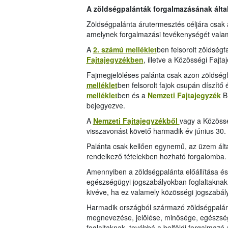
A zöldségpalánták forgalmazásának által
Zöldségpalánta árutermesztés céljára csak
amelynek forgalmazási tevékenységét vala
A
2. számú melléklet
ben felsorolt zöldség
Fajtajegyzékben
, illetve a Közösségi Fajt
Fajmegjelöléses palánta csak azon zöldség
melléklet
ben felsorolt fajok csupán díszítő 
melléklet
ben és a
Nemzeti Fajtajegyzék
B.
bejegyezve.
A
Nemzeti Fajtajegyzékből
vagy a Közössé
visszavonást követő harmadik év június 30.
Palánta csak kellően egynemű, az üzem álta
rendelkező tételekben hozható forgalomba.
Amennyiben a zöldségpalánta előállítása é
egészségügyi jogszabályokban foglaltaknak,
kivéve, ha ez valamely közösségi jogszabály
Harmadik országból származó zöldségpalán
megnevezése, jelölése, minősége, egészség
foglaltaknak, továbbá a belföldi forgalmazó