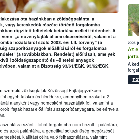
épüle
lakozása óta hazánkban a zöldségpalánta, a
, vagy kereskedők részére történő forgalomba
okban rögzített feltételek betartása mellett történhet. A
venni „a növényfajták állami elismeréséről, valamint a
omba hozataláról szóló 2003. évi LII. törvény” (a
2026. j
ség szaporítóanyagok előállításáról és forgalomba
Az e
endelet” (a továbbiakban: Rendelet) előírásait, amelyek
járta
ívüli zöldségszaporító és –ültetési anyagok
A kedv
elvében, valamint a Bizottság 93/61/EGK, 93/62/EGK,
forga
Korm.
TO
sérül
felme
en szereplő zöldségfajok Közösségi Fajtajegyzékben
veszé
mint egyéb fajokra és hibridekre, amennyiben azokat a 2.
Ezen 
sánál alanyként vagy nemesként használják fel, valamint a
vonni
orolt fajták hazai előállítású szaporítóanyagaira, beleértve a
jártas
it.
lhasználásra szánt - tehát forgalomba nem hozott - palántára,
re és azok palántáira, a genetikai sokszínűség megőrzését
nemesítési, kiállítási célra való felhasználásra, valamint