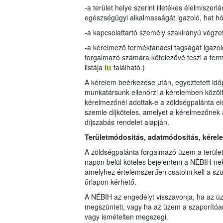
-a terület helye szerint illetékes élelmiszerlán
egészségügyi alkalmasságát igazoló, hat h
-a kapcsolattartó személy szakirányú végzet
-a kérelmező terméktanácsi tagságát igazol
forgalmazó számára kötelezővé teszi a term
listája
itt
található.)
A kérelem beérkezése után, egyeztetett idő
munkatársunk ellenőrzi a kérelemben közölt 
kérelmezőnél adottak-e a zöldségpalánta előál
szemle díjköteles, amelyet a kérelmezőnek 
díjszabás rendelet alapján.
Területmódosítás, adatmódosítás, kérel
A zöldségpalánta forgalmazó üzem a terüle
napon belül köteles bejelenteni a NÉBIH-ne
amelyhez értelemszerűen csatolni kell a sz
űrlapon kérhető.
A NÉBIH az engedélyt visszavonja, ha az üz
megszünteti, vagy ha az üzem a szaporítóa
vagy ismételten megszegi.