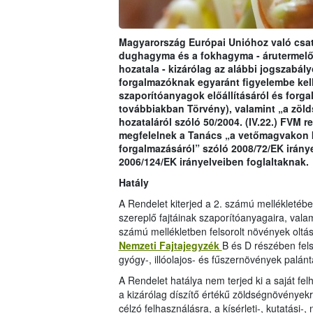
Magyarország Európai Unióhoz való csat
dughagyma és a fokhagyma - árutermelők
hozatala - kizárólag az alábbi jogszabály
forgalmazóknak egyaránt figyelembe kell 
szaporítóanyagok előállításáról és forgal
továbbiakban Törvény), valamint „a zöld
hozataláról szóló 50/2004. (IV.22.) FVM r
megfelelnek a Tanács „a vetőmagvakon k
forgalmazásáról” szóló 2008/72/EK irány
2006/124/EK irányelveiben foglaltaknak.
Hatály
A Rendelet kiterjed a 2. számú mellékletéb
szereplő fajtáinak szaporítóanyagaira, vala
számú mellékletben felsorolt növények oltá
Nemzeti Fajtajegyzék
B és D részében fels
gyógy-, illóolajos- és fűszernövények palántá
A Rendelet hatálya nem terjed ki a saját fe
a kizárólag díszítő értékű zöldségnövények
célzó felhasználásra, a kísérleti-, kutatási-, 