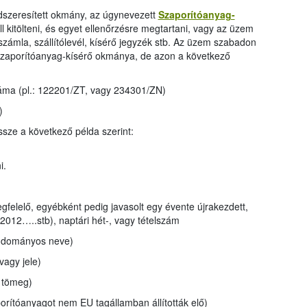
szeresített okmány, az úgynevezett
Szaporítóanyag-
l kitölteni, és egyet ellenőrzésre megtartani, vagy az üzem
 számla, szállítólevél, kísérő jegyzék stb. Az üzem szabadon
a szaporítóanyag-kísérő okmánya, de azon a következő
áma (pl.: 122201/ZT, vagy 234301/ZN)
)
ssze a következő példa szerint:
i.
felelő, egyébként pedig javasolt egy évente újrakezdett,
/2012…..stb), naptári hét-, vagy tételszám
tudományos neve)
vagy jele)
 tömeg)
rítóanyagot nem EU tagállamban állították elő)