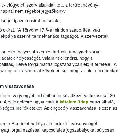
c-felügyeleti szerv által kiállított, a terület növény-
ónapnál nem régebbi jegyzőkönyv,
tségét igazoló okirat másolata,
ó okirat. (A Törvény 17.§-a minden szaporítóanyag
ékpálya szerinti terméktanács-tagságot. A szervezetek
pontban, helyszíni szemlét tartunk, amelynek során
adatok helyességét, valamint ellenőrzi, hogy a
lítás, illetve forgalmazás jogszabályban előírt feltételei. A
az engedély kiadását követően kell megfizetnie a mindenkori
em visszavonása
tében, vagy egyéb adataiban bekövetkező változásokat 30
k. A bejelentésre ugyancsak a
kérelem űrlap
használható,
ükséges mellékleteket. Az engedély visszavonása is ezen az
em a Rendelet hatálya alá tartozó tevékenységét
nyag forgalmazással kapcsolatos jogszabályokat súlyosan,