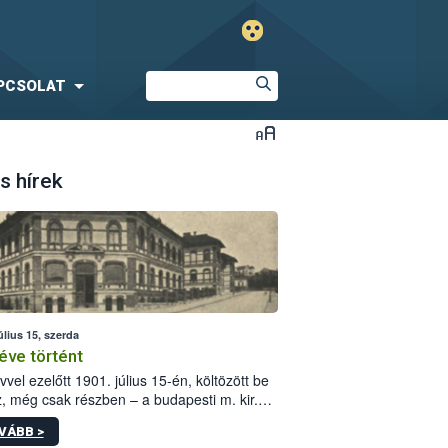
PCSOLAT
s hírek
úlius 15, szerda
éve történt
vvel ezelőtt 1901. július 15-én, költözött be
z, még csak részben – a budapesti m. kir.
i vetőmagvizsgáló állomás a Kis Rókus utca
VÁBB >
ám alatti, Czigler Győző által tervezett új