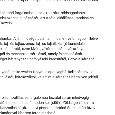
történő forgalomba hozatalra szánt zöldségpalánta
et szerinti minősítését, azt a tétel előállítása, tárolása és
 kezelni.
lomba. A jó minőségű palánta minősített vetőmagból, illetve
faj- és fajtaazonos, faj- és fajtatiszta, jó kondíciójú,
elelő méretű, ezen kívül gyökérzet-szár-levél aránya
ól és mechanikai sérüléstől, amely felhasználását
get hátrányosan befolyásoló károsítótól, illetve a károsító
nyagának közvetlenül olyan alapanyagból kell származnia,
evőktől, kórokozóktól, valamint a károsítás bármilyen jelétől
tárolás, szállítás és forgalomba hozatal során mindvégig
átható, beazonosítható módon kell jelölni. Zöldségpalánta – a
asználás céljára, helyi piacokon történő értékesítést kivéve
 okmánnyal kísérten forgalmazható.