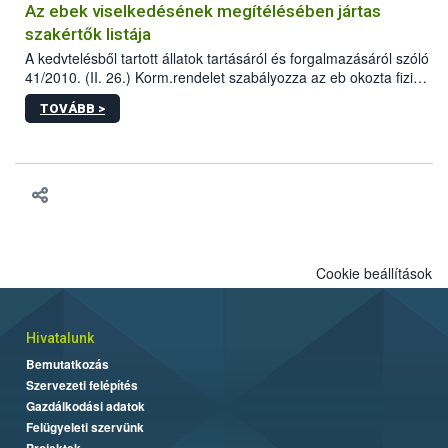
Az ebek viselkedésének megítélésében jártas
szakértők listája
A kedvtelésből tartott állatok tartásáról és forgalmazásáról szóló
41/2010. (II. 26.) Korm.rendelet szabályozza az eb okozta fizikai
sérülés, illetve ennek veszélye keletkezésekor felmerülő
TOVÁBB >
hatósági feladatokat, valamint a veszélyes eb tartását és annak
engedélyezését. Ezen eljárások során szükség esetén be kell
vonni az ebek viselkedésének megítélésében jártas szakértőt.
Cookie beállítások
Hivatalunk
Bemutatkozás
Szervezeti felépítés
Gazdálkodási adatok
Felügyeleti szervünk
Projektek