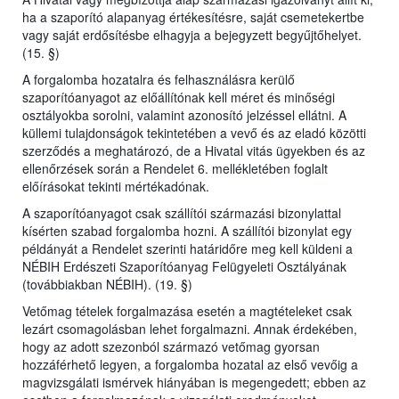
ha a szaporító alapanyag értékesítésre, saját csemetekertbe
vagy saját erdősítésbe elhagyja a bejegyzett begyűjtőhelyet.
(15. §)
A forgalomba hozatalra és felhasználásra kerülő
szaporítóanyagot az előállítónak kell méret és minőségi
osztályokba sorolni, valamint azonosító jelzéssel ellátni. A
küllemi tulajdonságok tekintetében a vevő és az eladó közötti
szerződés a meghatározó, de a Hivatal vitás ügyekben és az
ellenőrzések során a Rendelet 6. mellékletében foglalt
előírásokat tekinti mértékadónak.
A szaporítóanyagot csak szállítói származási bizonylattal
kísérten szabad forgalomba hozni. A szállítói bizonylat egy
példányát a Rendelet szerinti határidőre meg kell küldeni a
NÉBIH Erdészeti Szaporítóanyag Felügyeleti Osztályának
(továbbiakban NÉBIH). (19. §)
Vetőmag tételek forgalmazása esetén a magtételeket csak
lezárt csomagolásban lehet forgalmazni.
A
nnak érdekében,
hogy az adott szezonból származó vetőmag gyorsan
hozzáférhető legyen, a forgalomba hozatal az első vevőig a
magvizsgálati ismérvek hiányában is megengedett; ebben az