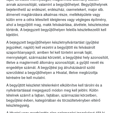
annak azonosítóját, valamint a begyűjtőhelyet. Begyűjtőhelynek
bejelenthető az erdészet, erdészház, csemetekert, major stb.
átmeneti magtárolásra alkalmas része, melléképülete vagy
külön erre a célra létesített ideiglenes vagy végleges építmény,
ahol a begyűjtött mag, makk felvásárlása, átvétele, készletezése
történik. A bejegyzett begyűjtőhelyen felelős készletkezelőt kell
kijelölni.
A bejegyzett begyűjtőhelyen készletnyilvántartást (gyűjtési
jegyzéket, naplót) kell vezetni a begyűjtött és felvásárolt
szaporítóanyagról, amiben fel kell tüntetni annak faját,
mennyiségét, származási körzetét, a begyűjtési hely azonosítóit,
illetve a magtermelő állomány azonosítóját, a gyűjtő nevét és
engedélye számát. A begyűjtési jog átruházásáról szóló
szerződést a begyűjtőhelyen a Hivatal, illetve megbízottja
kérésére be kell mutatni.
A begyűjtött készletet tételenként elkülönítve kell tárolni és a
nyilvántartással megegyező módon meg kell jelölni. Külön
tételnek számít a fajban, fajtában, származási körzetben,
begyűjtési évben, kategóriában és törzsültetvényben eltérő
készletegység.
A Hivatal vagy megbízottja alap származási igazolványt állít ki,