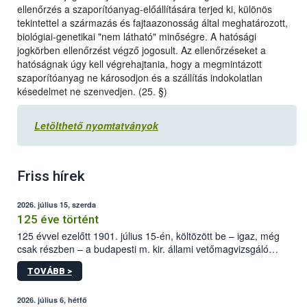
ellenőrzés a szaporítóanyag-előállítására terjed ki, különös
tekintettel a származás és fajtaazonosság által meghatározott,
biológiai-genetikai "nem látható" minőségre. A hatósági
jogkörben ellenőrzést végző jogosult. Az ellenőrzéseket a
hatóságnak úgy kell végrehajtania, hogy a megmintázott
szaporítóanyag ne károsodjon és a szállítás indokolatlan
késedelmet ne szenvedjen. (25. §)
Letölthető nyomtatványok
Friss hírek
2026. július 15, szerda
125 éve történt
125 évvel ezelőtt 1901. július 15-én, költözött be – igaz, még
csak részben – a budapesti m. kir. állami vetőmagvizsgáló
állomás a Kis Rókus utca 15. szám alatti, Czigler Győző által
TOVÁBB >
tervezett új épületébe.
2026. július 6, hétfő