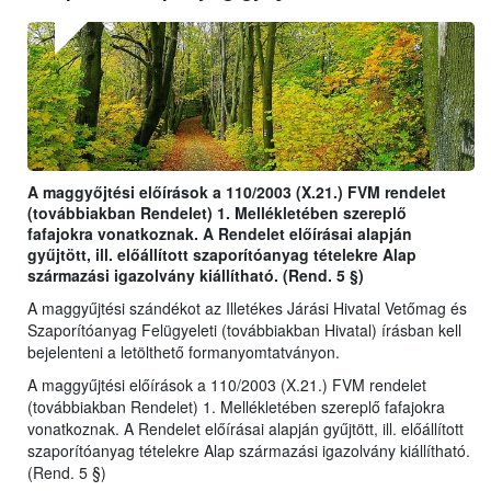
A maggyőjtési előírások a 110/2003 (X.21.) FVM rendelet
(továbbiakban Rendelet) 1. Mellékletében szereplő
fafajokra vonatkoznak. A Rendelet előírásai alapján
gyűjtött, ill. előállított szaporítóanyag tételekre Alap
származási igazolvány kiállítható. (Rend. 5 §)
A maggyűjtési szándékot az Illetékes Járási Hivatal Vetőmag és
Szaporítóanyag Felügyeleti (továbbiakban Hivatal) írásban kell
bejelenteni a letölthető formanyomtatványon.
A maggyűjtési előírások a 110/2003 (X.21.) FVM rendelet
(továbbiakban Rendelet) 1. Mellékletében szereplő fafajokra
vonatkoznak. A Rendelet előírásai alapján gyűjtött, ill. előállított
szaporítóanyag tételekre Alap származási igazolvány kiállítható.
(Rend. 5 §)