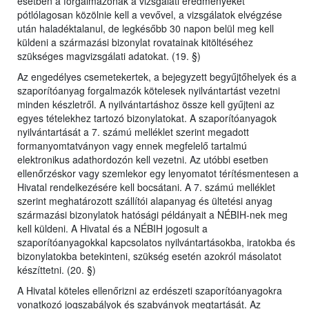
esetben a forgalmazónak a vizsgálati eredményeket
pótlólagosan közölnie kell a vevővel, a vizsgálatok elvégzése
után haladéktalanul, de legkésőbb 30 napon belül meg kell
küldeni a származási bizonylat rovatainak kitöltéséhez
szükséges magvizsgálati adatokat. (19. §)
Az engedélyes csemetekertek, a bejegyzett begyűjtőhelyek és a
szaporítóanyag forgalmazók kötelesek nyilvántartást vezetni
minden készletről. A nyilvántartáshoz össze kell gyűjteni az
egyes tételekhez tartozó bizonylatokat. A szaporítóanyagok
nyilvántartását a 7. számú melléklet szerint megadott
formanyomtatványon vagy ennek megfelelő tartalmú
elektronikus adathordozón kell vezetni. Az utóbbi esetben
ellenőrzéskor vagy szemlekor egy lenyomatot térítésmentesen a
Hivatal rendelkezésére kell bocsátani. A 7. számú melléklet
szerint meghatározott szállítói alapanyag és ültetési anyag
származási bizonylatok hatósági példányait a NÉBIH-nek meg
kell küldeni. A Hivatal és a NÉBIH jogosult a
szaporítóanyagokkal kapcsolatos nyilvántartásokba, iratokba és
bizonylatokba betekinteni, szükség esetén azokról másolatot
készíttetni. (20. §)
A Hivatal köteles ellenőrizni az erdészeti szaporítóanyagokra
vonatkozó jogszabályok és szabványok megtartását. Az