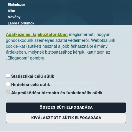
Élelmiszer
Állat
Növény
Laboratóriumok
Labor/Egyéb
Adatkezelési tájékoztatónkban
megismerheti, hogyan
gondoskodunk személyes adatai védelméről. Weboldalunk
cookie-kat (sütiket) használ a jobb felhasználói élmény
érdekében, melynek biztosításához kérjük, kattintson az
„Elfogadom” gombra.
Statisztikai célú sütik
Nemzeti Élelmiszerlánc-biztonsági Hivatal
Hirdetési célú sütik
Cím: 1024 Budapest, Keleti Károly utca. 24.
Alapműködést biztosító és funkcionális sütik
Levelezési cím: 1525 Budapest. Pf. 30.
ÖSSZES SÜTI ELFOGADÁSA
E-mail:
ugyfelszolgalat@nebih.gov.hu
Zöld szám: 06-80/263-244
KIVÁLASZTOTT SÜTIK ELFOGADÁSA
Telefon: 06-1/ 336-9000
Fax: 06-1/336-9479