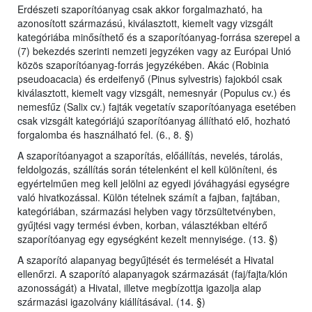
Erdészeti szaporítóanyag csak akkor forgalmazható, ha
azonosított származású, kiválasztott, kiemelt vagy vizsgált
kategóriába minősíthető és a szaporítóanyag-forrása szerepel a
(7) bekezdés szerinti nemzeti jegyzéken vagy az Európai Unió
közös szaporítóanyag-forrás jegyzékében. Akác (Robinia
pseudoacacia) és erdeifenyő (Pinus sylvestris) fajokból csak
kiválasztott, kiemelt vagy vizsgált, nemesnyár (Populus cv.) és
nemesfűz (Salix cv.) fajták vegetatív szaporítóanyaga esetében
csak vizsgált kategóriájú szaporítóanyag állítható elő, hozható
forgalomba és használható fel. (6., 8. §)
A szaporítóanyagot a szaporítás, előállítás, nevelés, tárolás,
feldolgozás, szállítás során tételenként el kell különíteni, és
egyértelműen meg kell jelölni az egyedi jóváhagyási egységre
való hivatkozással. Külön tételnek számít a fajban, fajtában,
kategóriában, származási helyben vagy törzsültetvényben,
gyűjtési vagy termési évben, korban, választékban eltérő
szaporítóanyag egy egységként kezelt mennyisége. (13. §)
A szaporító alapanyag begyűjtését és termelését a Hivatal
ellenőrzi. A szaporító alapanyagok származását (faj/fajta/klón
azonosságát) a Hivatal, illetve megbízottja igazolja alap
származási igazolvány kiállításával. (14. §)