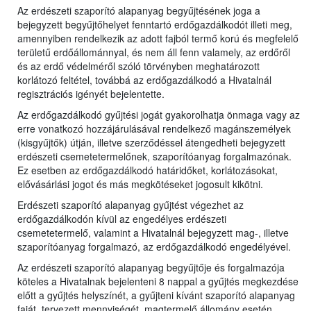
Az erdészeti szaporító alapanyag begyűjtésének joga a
bejegyzett begyűjtőhelyet fenntartó erdőgazdálkodót illeti meg,
amennyiben rendelkezik az adott fajból termő korú és megfelelő
területű erdőállománnyal, és nem áll fenn valamely, az erdőről
és az erdő védelméről szóló törvényben meghatározott
korlátozó feltétel, továbbá az erdőgazdálkodó a Hivatalnál
regisztrációs igényét bejelentette.
Az erdőgazdálkodó gyűjtési jogát gyakorolhatja önmaga vagy az
erre vonatkozó hozzájárulásával rendelkező magánszemélyek
(kisgyűjtők) útján, illetve szerződéssel átengedheti bejegyzett
erdészeti csemetetermelőnek, szaporítóanyag forgalmazónak.
Ez esetben az erdőgazdálkodó határidőket, korlátozásokat,
elővásárlási jogot és más megkötéseket jogosult kikötni.
Erdészeti szaporító alapanyag gyűjtést végezhet az
erdőgazdálkodón kívül az engedélyes erdészeti
csemetetermelő, valamint a Hivatalnál bejegyzett mag-, illetve
szaporítóanyag forgalmazó, az erdőgazdálkodó engedélyével.
Az erdészeti szaporító alapanyag begyűjtője és forgalmazója
köteles a Hivatalnak bejelenteni 8 nappal a gyűjtés megkezdése
előtt a gyűjtés helyszínét, a gyűjteni kívánt szaporító alapanyag
faját, tervezett mennyiségét, magtermelő állomány esetén