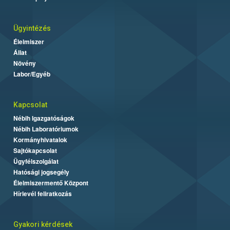
Ügyintézés
Élelmiszer
Állat
Növény
Labor/Egyéb
Kapcsolat
Nébih Igazgatóságok
Nébih Laboratóriumok
Kormányhivatalok
Sajtókapcsolat
Ügyfélszolgálat
Hatósági jogsegély
Élelmiszermentő Központ
Hírlevél feliratkozás
Gyakori kérdések