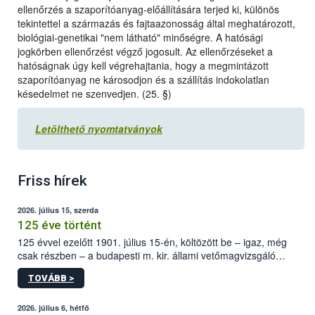
ellenőrzés a szaporítóanyag-előállítására terjed ki, különös
tekintettel a származás és fajtaazonosság által meghatározott,
biológiai-genetikai "nem látható" minőségre. A hatósági
jogkörben ellenőrzést végző jogosult. Az ellenőrzéseket a
hatóságnak úgy kell végrehajtania, hogy a megmintázott
szaporítóanyag ne károsodjon és a szállítás indokolatlan
késedelmet ne szenvedjen. (25. §)
Letölthető nyomtatványok
Friss hírek
2026. július 15, szerda
125 éve történt
125 évvel ezelőtt 1901. július 15-én, költözött be – igaz, még
csak részben – a budapesti m. kir. állami vetőmagvizsgáló
állomás a Kis Rókus utca 15. szám alatti, Czigler Győző által
TOVÁBB >
tervezett új épületébe.
2026. július 6, hétfő