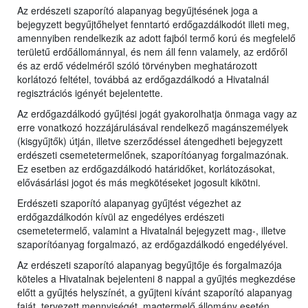
Az erdészeti szaporító alapanyag begyűjtésének joga a
bejegyzett begyűjtőhelyet fenntartó erdőgazdálkodót illeti meg,
amennyiben rendelkezik az adott fajból termő korú és megfelelő
területű erdőállománnyal, és nem áll fenn valamely, az erdőről
és az erdő védelméről szóló törvényben meghatározott
korlátozó feltétel, továbbá az erdőgazdálkodó a Hivatalnál
regisztrációs igényét bejelentette.
Az erdőgazdálkodó gyűjtési jogát gyakorolhatja önmaga vagy az
erre vonatkozó hozzájárulásával rendelkező magánszemélyek
(kisgyűjtők) útján, illetve szerződéssel átengedheti bejegyzett
erdészeti csemetetermelőnek, szaporítóanyag forgalmazónak.
Ez esetben az erdőgazdálkodó határidőket, korlátozásokat,
elővásárlási jogot és más megkötéseket jogosult kikötni.
Erdészeti szaporító alapanyag gyűjtést végezhet az
erdőgazdálkodón kívül az engedélyes erdészeti
csemetetermelő, valamint a Hivatalnál bejegyzett mag-, illetve
szaporítóanyag forgalmazó, az erdőgazdálkodó engedélyével.
Az erdészeti szaporító alapanyag begyűjtője és forgalmazója
köteles a Hivatalnak bejelenteni 8 nappal a gyűjtés megkezdése
előtt a gyűjtés helyszínét, a gyűjteni kívánt szaporító alapanyag
faját, tervezett mennyiségét, magtermelő állomány esetén