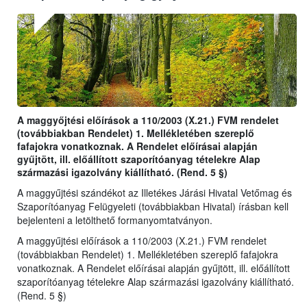
A maggyőjtési előírások a 110/2003 (X.21.) FVM rendelet
(továbbiakban Rendelet) 1. Mellékletében szereplő
fafajokra vonatkoznak. A Rendelet előírásai alapján
gyűjtött, ill. előállított szaporítóanyag tételekre Alap
származási igazolvány kiállítható. (Rend. 5 §)
A maggyűjtési szándékot az Illetékes Járási Hivatal Vetőmag és
Szaporítóanyag Felügyeleti (továbbiakban Hivatal) írásban kell
bejelenteni a letölthető formanyomtatványon.
A maggyűjtési előírások a 110/2003 (X.21.) FVM rendelet
(továbbiakban Rendelet) 1. Mellékletében szereplő fafajokra
vonatkoznak. A Rendelet előírásai alapján gyűjtött, ill. előállított
szaporítóanyag tételekre Alap származási igazolvány kiállítható.
(Rend. 5 §)