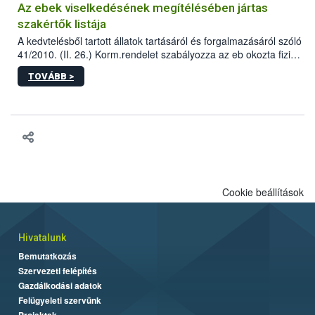
Az ebek viselkedésének megítélésében jártas
szakértők listája
A kedvtelésből tartott állatok tartásáról és forgalmazásáról szóló
41/2010. (II. 26.) Korm.rendelet szabályozza az eb okozta fizikai
sérülés, illetve ennek veszélye keletkezésekor felmerülő
TOVÁBB >
hatósági feladatokat, valamint a veszélyes eb tartását és annak
engedélyezését. Ezen eljárások során szükség esetén be kell
vonni az ebek viselkedésének megítélésében jártas szakértőt.
Cookie beállítások
Hivatalunk
Bemutatkozás
Szervezeti felépítés
Gazdálkodási adatok
Felügyeleti szervünk
Projektek