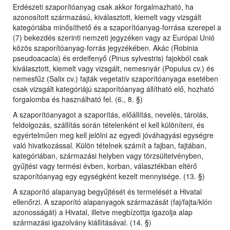
Erdészeti szaporítóanyag csak akkor forgalmazható, ha
azonosított származású, kiválasztott, kiemelt vagy vizsgált
kategóriába minősíthető és a szaporítóanyag-forrása szerepel a
(7) bekezdés szerinti nemzeti jegyzéken vagy az Európai Unió
közös szaporítóanyag-forrás jegyzékében. Akác (Robinia
pseudoacacia) és erdeifenyő (Pinus sylvestris) fajokból csak
kiválasztott, kiemelt vagy vizsgált, nemesnyár (Populus cv.) és
nemesfűz (Salix cv.) fajták vegetatív szaporítóanyaga esetében
csak vizsgált kategóriájú szaporítóanyag állítható elő, hozható
forgalomba és használható fel. (6., 8. §)
A szaporítóanyagot a szaporítás, előállítás, nevelés, tárolás,
feldolgozás, szállítás során tételenként el kell különíteni, és
egyértelműen meg kell jelölni az egyedi jóváhagyási egységre
való hivatkozással. Külön tételnek számít a fajban, fajtában,
kategóriában, származási helyben vagy törzsültetvényben,
gyűjtési vagy termési évben, korban, választékban eltérő
szaporítóanyag egy egységként kezelt mennyisége. (13. §)
A szaporító alapanyag begyűjtését és termelését a Hivatal
ellenőrzi. A szaporító alapanyagok származását (faj/fajta/klón
azonosságát) a Hivatal, illetve megbízottja igazolja alap
származási igazolvány kiállításával. (14. §)