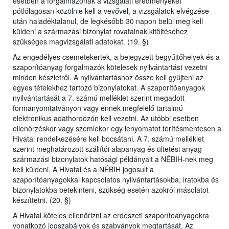
esetben a forgalmazónak a vizsgálati eredményeket
pótlólagosan közölnie kell a vevővel, a vizsgálatok elvégzése
után haladéktalanul, de legkésőbb 30 napon belül meg kell
küldeni a származási bizonylat rovatainak kitöltéséhez
szükséges magvizsgálati adatokat. (19. §)
Az engedélyes csemetekertek, a bejegyzett begyűjtőhelyek és a
szaporítóanyag forgalmazók kötelesek nyilvántartást vezetni
minden készletről. A nyilvántartáshoz össze kell gyűjteni az
egyes tételekhez tartozó bizonylatokat. A szaporítóanyagok
nyilvántartását a 7. számú melléklet szerint megadott
formanyomtatványon vagy ennek megfelelő tartalmú
elektronikus adathordozón kell vezetni. Az utóbbi esetben
ellenőrzéskor vagy szemlekor egy lenyomatot térítésmentesen a
Hivatal rendelkezésére kell bocsátani. A 7. számú melléklet
szerint meghatározott szállítói alapanyag és ültetési anyag
származási bizonylatok hatósági példányait a NÉBIH-nek meg
kell küldeni. A Hivatal és a NÉBIH jogosult a
szaporítóanyagokkal kapcsolatos nyilvántartásokba, iratokba és
bizonylatokba betekinteni, szükség esetén azokról másolatot
készíttetni. (20. §)
A Hivatal köteles ellenőrizni az erdészeti szaporítóanyagokra
vonatkozó jogszabályok és szabványok megtartását. Az