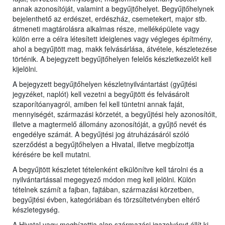
annak azonosítóját, valamint a begyűjtőhelyet. Begyűjtőhelynek
bejelenthető az erdészet, erdészház, csemetekert, major stb.
átmeneti magtárolásra alkalmas része, melléképülete vagy
külön erre a célra létesített ideiglenes vagy végleges építmény,
ahol a begyűjtött mag, makk felvásárlása, átvétele, készletezése
történik. A bejegyzett begyűjtőhelyen felelős készletkezelőt kell
kijelölni.
A bejegyzett begyűjtőhelyen készletnyilvántartást (gyűjtési
jegyzéket, naplót) kell vezetni a begyűjtött és felvásárolt
szaporítóanyagról, amiben fel kell tüntetni annak faját,
mennyiségét, származási körzetét, a begyűjtési hely azonosítóit,
illetve a magtermelő állomány azonosítóját, a gyűjtő nevét és
engedélye számát. A begyűjtési jog átruházásáról szóló
szerződést a begyűjtőhelyen a Hivatal, illetve megbízottja
kérésére be kell mutatni.
A begyűjtött készletet tételenként elkülönítve kell tárolni és a
nyilvántartással megegyező módon meg kell jelölni. Külön
tételnek számít a fajban, fajtában, származási körzetben,
begyűjtési évben, kategóriában és törzsültetvényben eltérő
készletegység.
A Hivatal vagy megbízottja alap származási igazolványt állít ki,