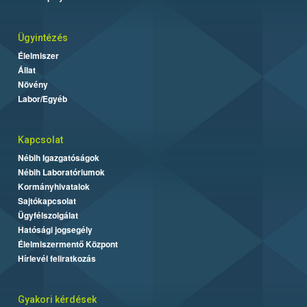
Ügyintézés
Élelmiszer
Állat
Növény
Labor/Egyéb
Kapcsolat
Nébih Igazgatóságok
Nébih Laboratóriumok
Kormányhivatalok
Sajtókapcsolat
Ügyfélszolgálat
Hatósági jogsegély
Élelmiszermentő Központ
Hírlevél feliratkozás
Gyakori kérdések