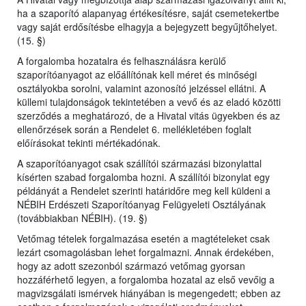
ha a szaporító alapanyag értékesítésre, saját csemetekertbe
vagy saját erdősítésbe elhagyja a bejegyzett begyűjtőhelyet.
(15. §)
A forgalomba hozatalra és felhasználásra kerülő
szaporítóanyagot az előállítónak kell méret és minőségi
osztályokba sorolni, valamint azonosító jelzéssel ellátni. A
küllemi tulajdonságok tekintetében a vevő és az eladó közötti
szerződés a meghatározó, de a Hivatal vitás ügyekben és az
ellenőrzések során a Rendelet 6. mellékletében foglalt
előírásokat tekinti mértékadónak.
A szaporítóanyagot csak szállítói származási bizonylattal
kísérten szabad forgalomba hozni. A szállítói bizonylat egy
példányát a Rendelet szerinti határidőre meg kell küldeni a
NÉBIH Erdészeti Szaporítóanyag Felügyeleti Osztályának
(továbbiakban NÉBIH). (19. §)
Vetőmag tételek forgalmazása esetén a magtételeket csak
lezárt csomagolásban lehet forgalmazni.
A
nnak érdekében,
hogy az adott szezonból származó vetőmag gyorsan
hozzáférhető legyen, a forgalomba hozatal az első vevőig a
magvizsgálati ismérvek hiányában is megengedett; ebben az