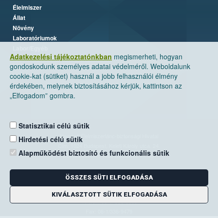
Élelmiszer
Állat
Növény
Laboratóriumok
Labor/Egyéb
Adatkezelési tájékoztatónkban
megismerheti, hogyan
gondoskodunk személyes adatai védelméről. Weboldalunk
cookie-kat (sütiket) használ a jobb felhasználói élmény
érdekében, melynek biztosításához kérjük, kattintson az
„Elfogadom” gombra.
Statisztikai célú sütik
Nemzeti Élelmiszerlánc-biztonsági Hivatal
Hirdetési célú sütik
Cím: 1024 Budapest, Keleti Károly utca. 24.
Alapműködést biztosító és funkcionális sütik
Levelezési cím: 1525 Budapest. Pf. 30.
ÖSSZES SÜTI ELFOGADÁSA
E-mail:
ugyfelszolgalat@nebih.gov.hu
Zöld szám: 06-80/263-244
KIVÁLASZTOTT SÜTIK ELFOGADÁSA
Telefon: 06-1/ 336-9000
Fax: 06-1/336-9479