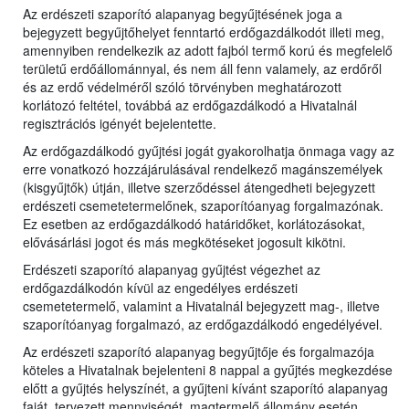
Az erdészeti szaporító alapanyag begyűjtésének joga a
bejegyzett begyűjtőhelyet fenntartó erdőgazdálkodót illeti meg,
amennyiben rendelkezik az adott fajból termő korú és megfelelő
területű erdőállománnyal, és nem áll fenn valamely, az erdőről
és az erdő védelméről szóló törvényben meghatározott
korlátozó feltétel, továbbá az erdőgazdálkodó a Hivatalnál
regisztrációs igényét bejelentette.
Az erdőgazdálkodó gyűjtési jogát gyakorolhatja önmaga vagy az
erre vonatkozó hozzájárulásával rendelkező magánszemélyek
(kisgyűjtők) útján, illetve szerződéssel átengedheti bejegyzett
erdészeti csemetetermelőnek, szaporítóanyag forgalmazónak.
Ez esetben az erdőgazdálkodó határidőket, korlátozásokat,
elővásárlási jogot és más megkötéseket jogosult kikötni.
Erdészeti szaporító alapanyag gyűjtést végezhet az
erdőgazdálkodón kívül az engedélyes erdészeti
csemetetermelő, valamint a Hivatalnál bejegyzett mag-, illetve
szaporítóanyag forgalmazó, az erdőgazdálkodó engedélyével.
Az erdészeti szaporító alapanyag begyűjtője és forgalmazója
köteles a Hivatalnak bejelenteni 8 nappal a gyűjtés megkezdése
előtt a gyűjtés helyszínét, a gyűjteni kívánt szaporító alapanyag
faját, tervezett mennyiségét, magtermelő állomány esetén