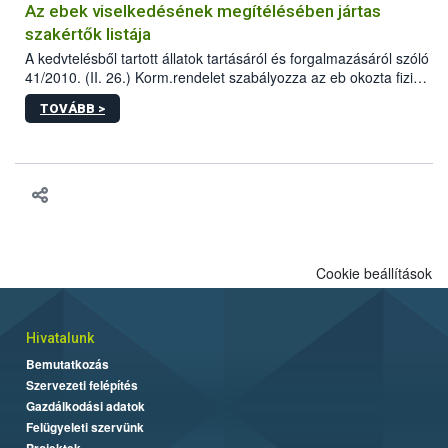
Az ebek viselkedésének megítélésében jártas
szakértők listája
A kedvtelésből tartott állatok tartásáról és forgalmazásáról szóló
41/2010. (II. 26.) Korm.rendelet szabályozza az eb okozta fizikai
sérülés, illetve ennek veszélye keletkezésekor felmerülő
TOVÁBB >
hatósági feladatokat, valamint a veszélyes eb tartását és annak
engedélyezését. Ezen eljárások során szükség esetén be kell
vonni az ebek viselkedésének megítélésében jártas szakértőt.
Cookie beállítások
Hivatalunk
Bemutatkozás
Szervezeti felépítés
Gazdálkodási adatok
Felügyeleti szervünk
Projektek