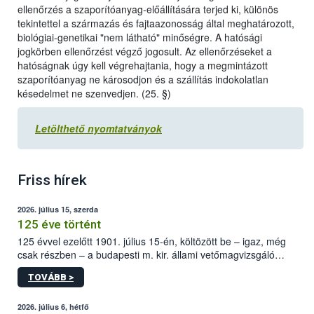
ellenőrzés a szaporítóanyag-előállítására terjed ki, különös
tekintettel a származás és fajtaazonosság által meghatározott,
biológiai-genetikai "nem látható" minőségre. A hatósági
jogkörben ellenőrzést végző jogosult. Az ellenőrzéseket a
hatóságnak úgy kell végrehajtania, hogy a megmintázott
szaporítóanyag ne károsodjon és a szállítás indokolatlan
késedelmet ne szenvedjen. (25. §)
Letölthető nyomtatványok
Friss hírek
2026. július 15, szerda
125 éve történt
125 évvel ezelőtt 1901. július 15-én, költözött be – igaz, még
csak részben – a budapesti m. kir. állami vetőmagvizsgáló
állomás a Kis Rókus utca 15. szám alatti, Czigler Győző által
TOVÁBB >
tervezett új épületébe.
2026. július 6, hétfő