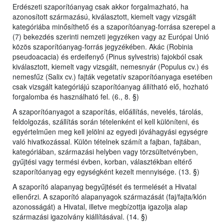
Erdészeti szaporítóanyag csak akkor forgalmazható, ha
azonosított származású, kiválasztott, kiemelt vagy vizsgált
kategóriába minősíthető és a szaporítóanyag-forrása szerepel a
(7) bekezdés szerinti nemzeti jegyzéken vagy az Európai Unió
közös szaporítóanyag-forrás jegyzékében. Akác (Robinia
pseudoacacia) és erdeifenyő (Pinus sylvestris) fajokból csak
kiválasztott, kiemelt vagy vizsgált, nemesnyár (Populus cv.) és
nemesfűz (Salix cv.) fajták vegetatív szaporítóanyaga esetében
csak vizsgált kategóriájú szaporítóanyag állítható elő, hozható
forgalomba és használható fel. (6., 8. §)
A szaporítóanyagot a szaporítás, előállítás, nevelés, tárolás,
feldolgozás, szállítás során tételenként el kell különíteni, és
egyértelműen meg kell jelölni az egyedi jóváhagyási egységre
való hivatkozással. Külön tételnek számít a fajban, fajtában,
kategóriában, származási helyben vagy törzsültetvényben,
gyűjtési vagy termési évben, korban, választékban eltérő
szaporítóanyag egy egységként kezelt mennyisége. (13. §)
A szaporító alapanyag begyűjtését és termelését a Hivatal
ellenőrzi. A szaporító alapanyagok származását (faj/fajta/klón
azonosságát) a Hivatal, illetve megbízottja igazolja alap
származási igazolvány kiállításával. (14. §)