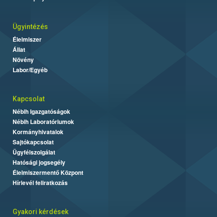
Ügyintézés
Élelmiszer
Állat
Növény
Labor/Egyéb
Kapcsolat
Nébih Igazgatóságok
Nébih Laboratóriumok
Kormányhivatalok
Sajtókapcsolat
Ügyfélszolgálat
Hatósági jogsegély
Élelmiszermentő Központ
Hírlevél feliratkozás
Gyakori kérdések