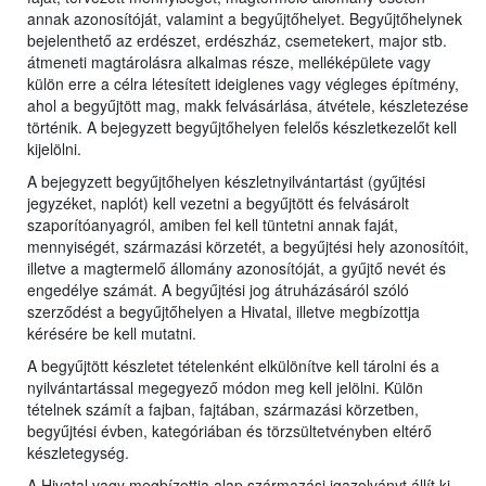
annak azonosítóját, valamint a begyűjtőhelyet. Begyűjtőhelynek
bejelenthető az erdészet, erdészház, csemetekert, major stb.
átmeneti magtárolásra alkalmas része, melléképülete vagy
külön erre a célra létesített ideiglenes vagy végleges építmény,
ahol a begyűjtött mag, makk felvásárlása, átvétele, készletezése
történik. A bejegyzett begyűjtőhelyen felelős készletkezelőt kell
kijelölni.
A bejegyzett begyűjtőhelyen készletnyilvántartást (gyűjtési
jegyzéket, naplót) kell vezetni a begyűjtött és felvásárolt
szaporítóanyagról, amiben fel kell tüntetni annak faját,
mennyiségét, származási körzetét, a begyűjtési hely azonosítóit,
illetve a magtermelő állomány azonosítóját, a gyűjtő nevét és
engedélye számát. A begyűjtési jog átruházásáról szóló
szerződést a begyűjtőhelyen a Hivatal, illetve megbízottja
kérésére be kell mutatni.
A begyűjtött készletet tételenként elkülönítve kell tárolni és a
nyilvántartással megegyező módon meg kell jelölni. Külön
tételnek számít a fajban, fajtában, származási körzetben,
begyűjtési évben, kategóriában és törzsültetvényben eltérő
készletegység.
A Hivatal vagy megbízottja alap származási igazolványt állít ki,