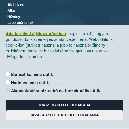
Élelmiszer
Állat
Növény
Laboratóriumok
Labor/Egyéb
Adatkezelési tájékoztatónkban
megismerheti, hogyan
gondoskodunk személyes adatai védelméről. Weboldalunk
cookie-kat (sütiket) használ a jobb felhasználói élmény
érdekében, melynek biztosításához kérjük, kattintson az
„Elfogadom” gombra.
Statisztikai célú sütik
Nemzeti Élelmiszerlánc-biztonsági Hivatal
Hirdetési célú sütik
Cím: 1024 Budapest, Keleti Károly utca. 24.
Alapműködést biztosító és funkcionális sütik
Levelezési cím: 1525 Budapest. Pf. 30.
ÖSSZES SÜTI ELFOGADÁSA
E-mail:
ugyfelszolgalat@nebih.gov.hu
Zöld szám: 06-80/263-244
KIVÁLASZTOTT SÜTIK ELFOGADÁSA
Telefon: 06-1/ 336-9000
Fax: 06-1/336-9479