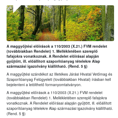
A maggyőjtési előírások a 110/2003 (X.21.) FVM rendelet
(továbbiakban Rendelet) 1. Mellékletében szereplő
fafajokra vonatkoznak. A Rendelet előírásai alapján
gyűjtött, ill. előállított szaporítóanyag tételekre Alap
származási igazolvány kiállítható. (Rend. 5 §)
A maggyűjtési szándékot az Illetékes Járási Hivatal Vetőmag és
Szaporítóanyag Felügyeleti (továbbiakban Hivatal) írásban kell
bejelenteni a letölthető formanyomtatványon.
A maggyűjtési előírások a 110/2003 (X.21.) FVM rendelet
(továbbiakban Rendelet) 1. Mellékletében szereplő fafajokra
vonatkoznak. A Rendelet előírásai alapján gyűjtött, ill. előállított
szaporítóanyag tételekre Alap származási igazolvány kiállítható.
(Rend. 5 §)