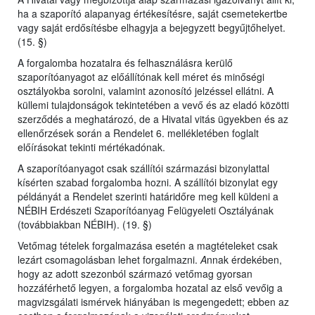
ha a szaporító alapanyag értékesítésre, saját csemetekertbe
vagy saját erdősítésbe elhagyja a bejegyzett begyűjtőhelyet.
(15. §)
A forgalomba hozatalra és felhasználásra kerülő
szaporítóanyagot az előállítónak kell méret és minőségi
osztályokba sorolni, valamint azonosító jelzéssel ellátni. A
küllemi tulajdonságok tekintetében a vevő és az eladó közötti
szerződés a meghatározó, de a Hivatal vitás ügyekben és az
ellenőrzések során a Rendelet 6. mellékletében foglalt
előírásokat tekinti mértékadónak.
A szaporítóanyagot csak szállítói származási bizonylattal
kísérten szabad forgalomba hozni. A szállítói bizonylat egy
példányát a Rendelet szerinti határidőre meg kell küldeni a
NÉBIH Erdészeti Szaporítóanyag Felügyeleti Osztályának
(továbbiakban NÉBIH). (19. §)
Vetőmag tételek forgalmazása esetén a magtételeket csak
lezárt csomagolásban lehet forgalmazni.
A
nnak érdekében,
hogy az adott szezonból származó vetőmag gyorsan
hozzáférhető legyen, a forgalomba hozatal az első vevőig a
magvizsgálati ismérvek hiányában is megengedett; ebben az