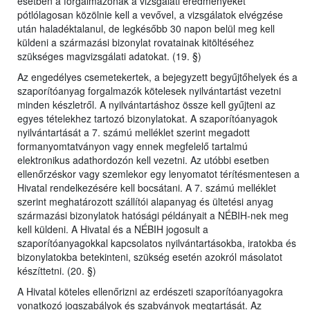
esetben a forgalmazónak a vizsgálati eredményeket
pótlólagosan közölnie kell a vevővel, a vizsgálatok elvégzése
után haladéktalanul, de legkésőbb 30 napon belül meg kell
küldeni a származási bizonylat rovatainak kitöltéséhez
szükséges magvizsgálati adatokat. (19. §)
Az engedélyes csemetekertek, a bejegyzett begyűjtőhelyek és a
szaporítóanyag forgalmazók kötelesek nyilvántartást vezetni
minden készletről. A nyilvántartáshoz össze kell gyűjteni az
egyes tételekhez tartozó bizonylatokat. A szaporítóanyagok
nyilvántartását a 7. számú melléklet szerint megadott
formanyomtatványon vagy ennek megfelelő tartalmú
elektronikus adathordozón kell vezetni. Az utóbbi esetben
ellenőrzéskor vagy szemlekor egy lenyomatot térítésmentesen a
Hivatal rendelkezésére kell bocsátani. A 7. számú melléklet
szerint meghatározott szállítói alapanyag és ültetési anyag
származási bizonylatok hatósági példányait a NÉBIH-nek meg
kell küldeni. A Hivatal és a NÉBIH jogosult a
szaporítóanyagokkal kapcsolatos nyilvántartásokba, iratokba és
bizonylatokba betekinteni, szükség esetén azokról másolatot
készíttetni. (20. §)
A Hivatal köteles ellenőrizni az erdészeti szaporítóanyagokra
vonatkozó jogszabályok és szabványok megtartását. Az