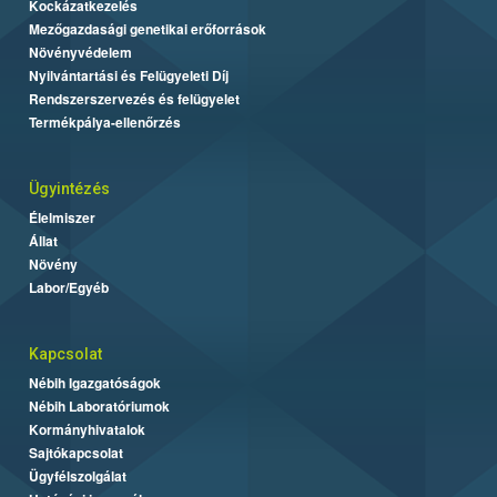
Kockázatkezelés
Mezőgazdasági genetikai erőforrások
Növényvédelem
Nyilvántartási és Felügyeleti Díj
Rendszerszervezés és felügyelet
Termékpálya-ellenőrzés
Ügyintézés
Élelmiszer
Állat
Növény
Labor/Egyéb
Kapcsolat
Nébih Igazgatóságok
Nébih Laboratóriumok
Kormányhivatalok
Sajtókapcsolat
Ügyfélszolgálat