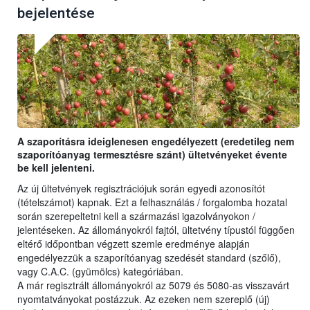
bejelentése
A szaporításra ideiglenesen engedélyezett (eredetileg nem
szaporítóanyag termesztésre szánt) ültetvényeket évente
be kell jelenteni.
Az új ültetvények regisztrációjuk során egyedi azonosítót
(tételszámot) kapnak. Ezt a felhasználás / forgalomba hozatal
során szerepeltetni kell a származási igazolványokon /
jelentéseken. Az állományokról fajtól, ültetvény típustól függően
eltérő időpontban végzett szemle eredménye alapján
engedélyezzük a szaporítóanyag szedését standard (szőlő),
vagy C.A.C. (gyümölcs) kategóriában.
A már regisztrált állományokról az 5079 és 5080-as visszavárt
nyomtatványokat postázzuk. Az ezeken nem szereplő (új)