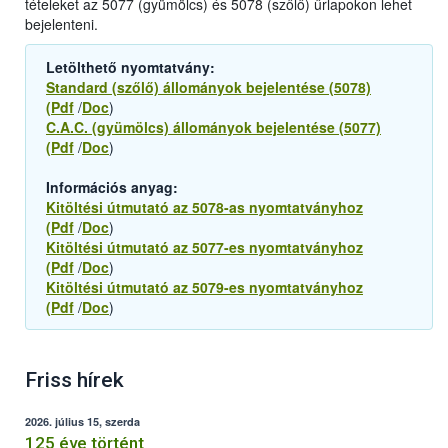
tételeket az 5077 (gyümölcs) és 5078 (szőlő) űrlapokon lehet
bejelenteni.
Letölthető nyomtatvány:
Standard (szőlő) állományok bejelentése (5078)
(Pdf
/
Doc
)
C.A.C. (gyümölcs) állományok bejelentése (5077)
(Pdf
/
Doc
)
Információs anyag:
Kitöltési útmutató az 5078-as nyomtatványhoz
(Pdf
/
Doc
)
Kitöltési útmutató az 5077-es nyomtatványhoz
(Pdf
/
Doc
)
Kitöltési útmutató az 5079-es nyomtatványhoz
(Pdf
/
Doc
)
Friss hírek
2026. július 15, szerda
125 éve történt