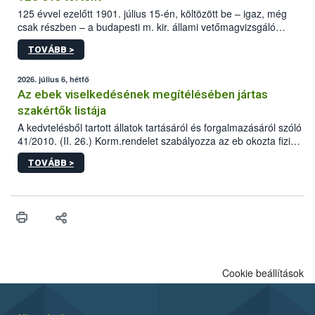
125 évvel ezelőtt 1901. július 15-én, költözött be – igaz, még
csak részben – a budapesti m. kir. állami vetőmagvizsgáló
állomás a Kis Rókus utca 15. szám alatti, Czigler Győző által
TOVÁBB >
tervezett új épületébe.
2026. július 6, hétfő
Az ebek viselkedésének megítélésében jártas
szakértők listája
A kedvtelésből tartott állatok tartásáról és forgalmazásáról szóló
41/2010. (II. 26.) Korm.rendelet szabályozza az eb okozta fizikai
sérülés, illetve ennek veszélye keletkezésekor felmerülő
TOVÁBB >
hatósági feladatokat, valamint a veszélyes eb tartását és annak
engedélyezését. Ezen eljárások során szükség esetén be kell
vonni az ebek viselkedésének megítélésében jártas szakértőt.
Cookie beállítások