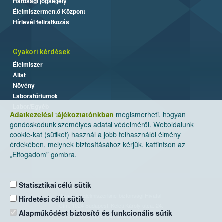
Hatósági jogsegély
Élelmiszermentő Központ
Hírlevél feliratkozás
Gyakori kérdések
Élelmiszer
Állat
Növény
Laboratóriumok
Labor/Egyéb
Adatkezelési tájékoztatónkban
megismerheti, hogyan
gondoskodunk személyes adatai védelméről. Weboldalunk
cookie-kat (sütiket) használ a jobb felhasználói élmény
érdekében, melynek biztosításához kérjük, kattintson az
„Elfogadom” gombra.
Statisztikai célú sütik
Nemzeti Élelmiszerlánc-biztonsági Hivatal
Hirdetési célú sütik
Cím: 1024 Budapest, Keleti Károly utca. 24.
Alapműködést biztosító és funkcionális sütik
Levelezési cím: 1525 Budapest. Pf. 30.