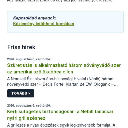
Kapcsolódó anyagok:
Közlemény letölthető formában
Friss hírek
2026. augusztus 6, csütörtök
Szüret után is alkalmazható három növényvédő szer
az amerikai szőlőkabóca ellen
A Nemzeti Élelmiszerlánc-biztonsági Hivatal (Nébih) három
növényvédő szer – Decis Forte, Klartan 24 EW, Oroganic –
engedélyokiratát módosította, így azok a szüretet követően,
TOVÁBB >
egészen a vesszőérettség (BBCH 91) stádiumáig
felhasználhatóak a szőlőben. A kiterjesztések célja, hogy a korai
érésű szőlőkben is legyen lehetőség a károsító elleni további
2026. augusztus 6, csütörtök
védekezésre. Az Oroganic készítmény kis kiszerelésben kiskerti
Kerti sütögetés biztonságosan: a Nébih tanácsai
felhasználók számára is elérhető és ökológiai termesztésben is
nyári grillezéshez
engedélyezett.
A grillezés a nyári étkezések egyik legkedveltebb formája. A