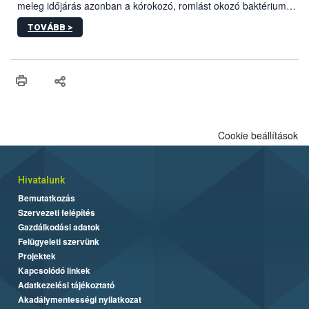
meleg időjárás azonban a kórokozó, romlást okozó baktériumok
gyorsabb szaporodásának is kedvez. A szabadtéri sütögetés
TOVÁBB >
ezért nem csupán a megfelelő sütési technikáról szól: legalább
ilyen fontos az alapanyagok biztonságos kezelése, az alapvető
higiéniai szabályok betartása, a megfelelő hőkezelés, valamint a
maradékok szakszerű tárolása. A Nemzeti Élelmiszerlánc-
biztonsági Hivatal (Nébih) Oktatási Programja összegyűjtötte a
biztonságos grillezés legfontosabb tudnivalóit.
Cookie beállítások
Hivatalunk
Bemutatkozás
Szervezeti felépítés
Gazdálkodási adatok
Felügyeleti szervünk
Projektek
Kapcsolódó linkek
Adatkezelési tájékoztató
Akadálymentességi nyilatkozat