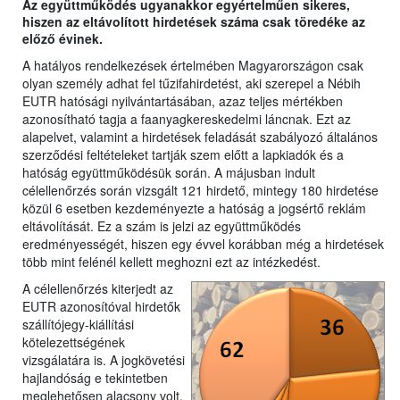
Az együttműködés ugyanakkor egyértelműen sikeres,
hiszen az eltávolított hirdetések száma csak töredéke az
előző évinek.
A hatályos rendelkezések értelmében Magyarországon csak
olyan személy adhat fel tűzifahirdetést, aki szerepel a Nébih
EUTR hatósági nyilvántartásában, azaz teljes mértékben
azonosítható tagja a faanyagkereskedelmi láncnak. Ezt az
alapelvet, valamint a hirdetések feladását szabályozó általános
szerződési feltételeket tartják szem előtt a lapkiadók és a
hatóság együttműködésük során. A májusban indult
célellenőrzés során vizsgált 121 hirdető, mintegy 180 hirdetése
közül 6 esetben kezdeményezte a hatóság a jogsértő reklám
eltávolítását. Ez a szám is jelzi az együttműködés
eredményességét, hiszen egy évvel korábban még a hirdetések
több mint felénél kellett meghozni ezt az intézkedést.
A célellenőrzés kiterjedt az
EUTR azonosítóval hirdetők
szállítójegy-kiállítási
kötelezettségének
vizsgálatára is. A jogkövetési
hajlandóság e tekintetben
meglehetősen alacsony volt,