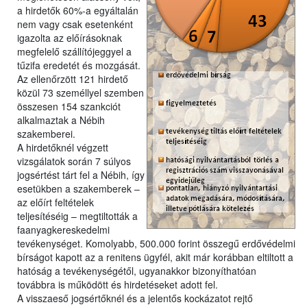
a hirdetők 60%-a egyáltalán
nem vagy csak esetenként
igazolta az előírásoknak
megfelelő szállítójeggyel a
tűzifa eredetét és mozgását.
Az ellenőrzött 121 hirdető
közül 73 személlyel szemben
összesen 154 szankciót
alkalmaztak a Nébih
szakemberei.
A hirdetőknél végzett
vizsgálatok során 7 súlyos
jogsértést tárt fel a Nébih, így
esetükben a szakemberek –
az előírt feltételek
teljesítéséig – megtiltották a
faanyagkereskedelmi
tevékenységet. Komolyabb, 500.000 forint összegű erdővédelmi
bírságot kapott az a renitens ügyfél, akit már korábban eltiltott a
hatóság a tevékenységétől, ugyanakkor bizonyíthatóan
továbbra is működött és hirdetéseket adott fel.
A visszaeső jogsértőknél és a jelentős kockázatot rejtő