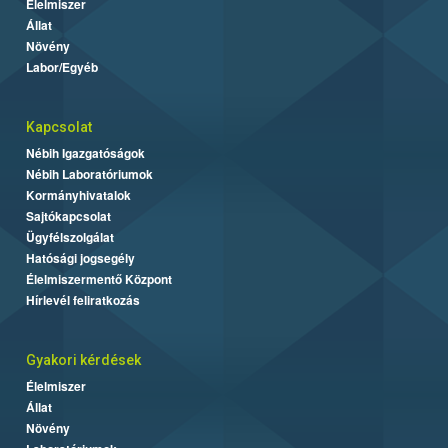
Élelmiszer
Állat
Növény
Labor/Egyéb
Kapcsolat
Nébih Igazgatóságok
Nébih Laboratóriumok
Kormányhivatalok
Sajtókapcsolat
Ügyfélszolgálat
Hatósági jogsegély
Élelmiszermentő Központ
Hírlevél feliratkozás
Gyakori kérdések
Élelmiszer
Állat
Növény