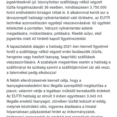
jogsértéseknél (pl. bizonyítottan szállítójegy nélkül végzett
tűzifa-forgalmazásnál) 36 esetben, mindösszesen 3.750.000
forint erdővédelmi bírságot róttak ki. 6 alkalommal került sor a
láncszereplő hatósági nyilvántartásból való törlésére, az EUTR
technikai azonosítószám egyidejű visszavonásával. 62 ügyfelet
köteleztek a pontatlan, hiányzó nyilvántartási adatok
megadására, módosítására, pótlására. Kisebb súlyú, első
jogsértés miatt 43 hirdető kapott figyelmeztetést.
A tapasztalatok alapján a hatóság 2021-ben kiemelt figyelmet
fordít a szállítójegy nélkül végzett erdei faválaszték (tűzifa,
hengeres vagy hasított faanyag, faapríték) szállítások
visszaszorítására. A szabályok megsértése esetén a hatóság a
szállítmányt és szükség szerint a szállítójárművet zár alá veszi,
a faterméket pedig elkobozza!
A Nébih ellenőrzéseinek kiemelt célja, hogy a
faanyagkereskedelmi lánc illegális szereplőitől megtisztítsa a
piacot, valamint védje a legálisan működő kereskedők érdekeit.
Az EUTR hatóság az elmúlt 3 évben együttesen 3.043 m3
illegális eredetű faanyagot, zömében tűzifát kobzott el eddig,
melynek közérdekű célú, ingyenes átadására a hivatal
folyamatosan pályázatokat hirdet az önkormányzatok,
közhasznú szervezetek és egyházi jogi személyek részére.