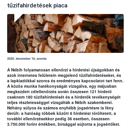
tűzifahirdetések piaca
2020. december 16, szerda
A Nébih folyamatosan ellenőrzi a hirdetési újságokban és
azok internetes felületein megjelenő tűzifahirdetéseket, és
a lapkiadókkal szoros és eredményes kapcsolatot tart fenn.
A közös munka hatékonyságát vizsgálva, egy májusban
megkezdett célellenőrzés során összesen 121 hirdető
csaknem 180 tűzifahirdetését és a hirdetők tevékenységét
teljes részletességgel vizsgálták a Nébih szakemberei.
Néhány súlyos és számos enyhébb jogsértésre is fény
derült: a hatóság többek között 6 hirdetést töröltetett, a
további ellenőrzésekkor pedig 36 esetben, összesen
3.750.000 forint értékben, bírsággal sújtotta a jogsértőket.