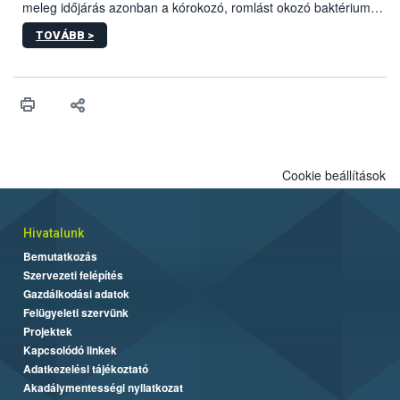
meleg időjárás azonban a kórokozó, romlást okozó baktériumok
gyorsabb szaporodásának is kedvez. A szabadtéri sütögetés
TOVÁBB >
ezért nem csupán a megfelelő sütési technikáról szól: legalább
ilyen fontos az alapanyagok biztonságos kezelése, az alapvető
higiéniai szabályok betartása, a megfelelő hőkezelés, valamint a
maradékok szakszerű tárolása. A Nemzeti Élelmiszerlánc-
biztonsági Hivatal (Nébih) Oktatási Programja összegyűjtötte a
biztonságos grillezés legfontosabb tudnivalóit.
Cookie beállítások
Hivatalunk
Bemutatkozás
Szervezeti felépítés
Gazdálkodási adatok
Felügyeleti szervünk
Projektek
Kapcsolódó linkek
Adatkezelési tájékoztató
Akadálymentességi nyilatkozat