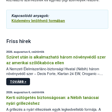
Kapcsolódó anyagok:
Közlemény letölthető formában
Friss hírek
2026. augusztus 6, csütörtök
Szüret után is alkalmazható három növényvédő szer
az amerikai szőlőkabóca ellen
A Nemzeti Élelmiszerlánc-biztonsági Hivatal (Nébih) három
növényvédő szer – Decis Forte, Klartan 24 EW, Oroganic –
engedélyokiratát módosította, így azok a szüretet követően,
TOVÁBB >
egészen a vesszőérettség (BBCH 91) stádiumáig
felhasználhatóak a szőlőben. A kiterjesztések célja, hogy a korai
érésű szőlőkben is legyen lehetőség a károsító elleni további
2026. augusztus 6, csütörtök
védekezésre. Az Oroganic készítmény kis kiszerelésben kiskerti
Kerti sütögetés biztonságosan: a Nébih tanácsai
felhasználók számára is elérhető és ökológiai termesztésben is
nyári grillezéshez
engedélyezett.
A grillezés a nyári étkezések egyik legkedveltebb formája. A