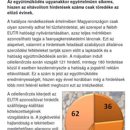
Az együttműködés ugyanakkor egyértelműen sikeres,
hiszen az eltávolított hirdetések száma csak töredéke az
előző évinek.
A hatályos rendelkezések értelmében Magyarországon csak
olyan személy adhat fel tűzifahirdetést, aki szerepel a Nébih
EUTR hatósági nyilvántartásában, azaz teljes mértékben
azonosítható tagja a faanyagkereskedelmi láncnak. Ezt az
alapelvet, valamint a hirdetések feladását szabályozó általános
szerződési feltételeket tartják szem előtt a lapkiadók és a
hatóság együttműködésük során. A májusban indult
célellenőrzés során vizsgált 121 hirdető, mintegy 180 hirdetése
közül 6 esetben kezdeményezte a hatóság a jogsértő reklám
eltávolítását. Ez a szám is jelzi az együttműködés
eredményességét, hiszen egy évvel korábban még a hirdetések
több mint felénél kellett meghozni ezt az intézkedést.
A célellenőrzés kiterjedt az
EUTR azonosítóval hirdetők
szállítójegy-kiállítási
kötelezettségének
vizsgálatára is. A jogkövetési
hajlandóság e tekintetben
meglehetősen alacsony volt,