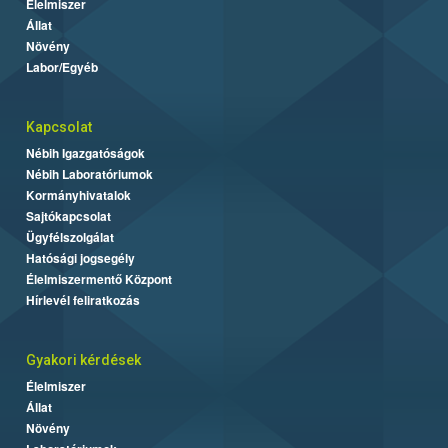
Élelmiszer
Állat
Növény
Labor/Egyéb
Kapcsolat
Nébih Igazgatóságok
Nébih Laboratóriumok
Kormányhivatalok
Sajtókapcsolat
Ügyfélszolgálat
Hatósági jogsegély
Élelmiszermentő Központ
Hírlevél feliratkozás
Gyakori kérdések
Élelmiszer
Állat
Növény