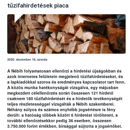
tűzifahirdetések piaca
2020. december 16, szerda
A Nébih folyamatosan ellenőrzi a hirdetési újságokban és
azok internetes felületein megjelenő tűzifahirdetéseket, és
a lapkiadókkal szoros és eredményes kapcsolatot tart fenn.
A közös munka hatékonyságát vizsgálva, egy májusban
megkezdett célellenőrzés során összesen 121 hirdető
csaknem 180 tűzifahirdetését és a hirdetők tevékenységét
teljes részletességgel vizsgálták a Nébih szakemberei.
Néhány súlyos és számos enyhébb jogsértésre is fény
derült: a hatóság többek között 6 hirdetést töröltetett, a
további ellenőrzésekkor pedig 36 esetben, összesen
3.750.000 forint értékben, bírsággal sújtotta a jogsértőket.