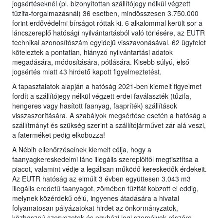
jogsértéseknél (pl. bizonyítottan szállítójegy nélkül végzett
tűzifa-forgalmazásnál) 36 esetben, mindösszesen 3.750.000
forint erdővédelmi bírságot róttak ki. 6 alkalommal került sor a
láncszereplő hatósági nyilvántartásból való törlésére, az EUTR
technikai azonosítószám egyidejű visszavonásával. 62 ügyfelet
köteleztek a pontatlan, hiányzó nyilvántartási adatok
megadására, módosítására, pótlására. Kisebb súlyú, első
jogsértés miatt 43 hirdető kapott figyelmeztetést.
A tapasztalatok alapján a hatóság 2021-ben kiemelt figyelmet
fordít a szállítójegy nélkül végzett erdei faválaszték (tűzifa,
hengeres vagy hasított faanyag, faapríték) szállítások
visszaszorítására. A szabályok megsértése esetén a hatóság a
szállítmányt és szükség szerint a szállítójárművet zár alá veszi,
a faterméket pedig elkobozza!
A Nébih ellenőrzéseinek kiemelt célja, hogy a
faanyagkereskedelmi lánc illegális szereplőitől megtisztítsa a
piacot, valamint védje a legálisan működő kereskedők érdekeit.
Az EUTR hatóság az elmúlt 3 évben együttesen 3.043 m3
illegális eredetű faanyagot, zömében tűzifát kobzott el eddig,
melynek közérdekű célú, ingyenes átadására a hivatal
folyamatosan pályázatokat hirdet az önkormányzatok,
közhasznú szervezetek és egyházi jogi személyek részére.