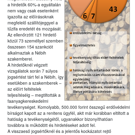
a hirdetők 60%-a egyáltalán
nem vagy csak esetenként
igazolta az előírásoknak
megfelelő szállítójeggyel a
tűzifa eredetét és mozgását.
Az ellenőrzött 121 hirdető
közül 73 személlyel szemben
összesen 154 szankciót
alkalmaztak a Nébih
szakemberei.
A hirdetőknél végzett
vizsgálatok során 7 súlyos
jogsértést tárt fel a Nébih, így
esetükben a szakemberek –
az előírt feltételek
teljesítéséig – megtiltották a
faanyagkereskedelmi
tevékenységet. Komolyabb, 500.000 forint összegű erdővédelmi
bírságot kapott az a renitens ügyfél, akit már korábban eltiltott a
hatóság a tevékenységétől, ugyanakkor bizonyíthatóan
továbbra is működött és hirdetéseket adott fel.
A visszaeső jogsértőknél és a jelentős kockázatot rejtő