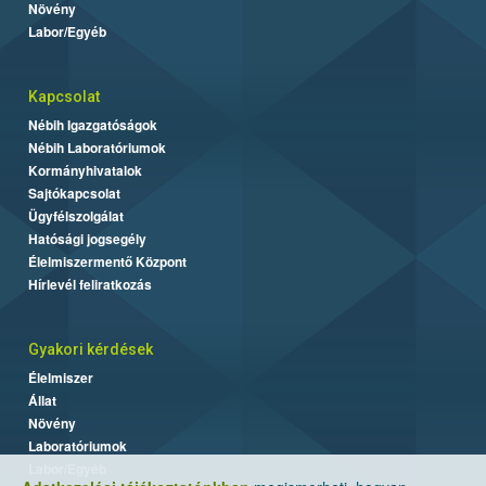
Növény
Labor/Egyéb
Kapcsolat
Nébih Igazgatóságok
Nébih Laboratóriumok
Kormányhivatalok
Sajtókapcsolat
Ügyfélszolgálat
Hatósági jogsegély
Élelmiszermentő Központ
Hírlevél feliratkozás
Gyakori kérdések
Élelmiszer
Állat
Növény
Laboratóriumok
Labor/Egyéb