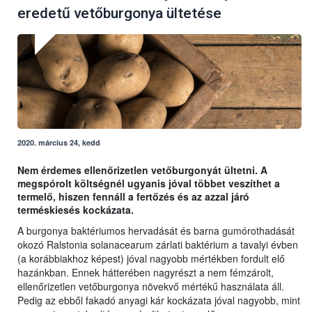
eredetű vetőburgonya ültetése
2020. március 24, kedd
Nem érdemes ellenőrizetlen vetőburgonyát ültetni. A
megspórolt költségnél ugyanis jóval többet veszíthet a
termelő, hiszen fennáll a fertőzés és az azzal járó
terméskiesés kockázata.
A burgonya baktériumos hervadását és barna gumórothadását
okozó Ralstonia solanacearum zárlati baktérium a tavalyi évben
(a korábbiakhoz képest) jóval nagyobb mértékben fordult elő
hazánkban. Ennek hátterében nagyrészt a nem fémzárolt,
ellenőrizetlen vetőburgonya növekvő mértékű használata áll.
Pedig az ebből fakadó anyagi kár kockázata jóval nagyobb, mint