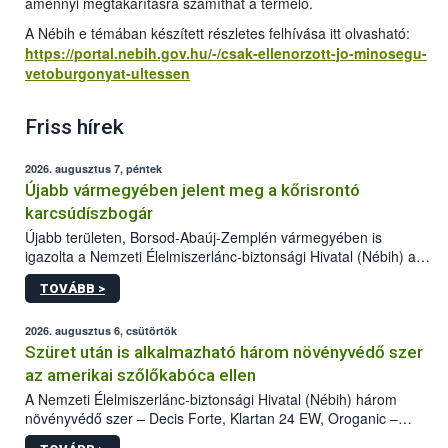
amennyi megtakarításra számíthat a termelő.
A Nébih e témában készített részletes felhívása itt olvasható:
https://portal.nebih.gov.hu/-/csak-ellenorzott-jo-minosegu-
vetoburgonyat-ultessen
Friss hírek
2026. augusztus 7, péntek
Újabb vármegyében jelent meg a kőrisrontó
karcsúdíszbogár
Újabb területen, Borsod-Abaúj-Zemplén vármegyében is
igazolta a Nemzeti Élelmiszerlánc-biztonsági Hivatal (Nébih) a
kőrisrontó karcsúdíszbogár (Agrilus planipennis) jelenlétét. A
TOVÁBB >
kártevőt nem csak színcsapdában találták meg, de már fertőzött
fában is azonosították. A növényvédelmi szakemberek folytatják
az intenzív felderítést, emellett az intézkedéseket a szlovák
2026. augusztus 6, csütörtök
hatósággal is összehangolják a terjedés megállítása érdekében.
Szüret után is alkalmazható három növényvédő szer
az amerikai szőlőkabóca ellen
A Nemzeti Élelmiszerlánc-biztonsági Hivatal (Nébih) három
növényvédő szer – Decis Forte, Klartan 24 EW, Oroganic –
engedélyokiratát módosította, így azok a szüretet követően,