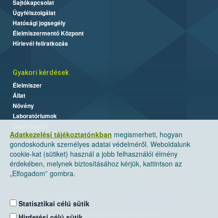
Sajtókapcsolat
Ügyfélszolgálat
Hatósági jogsegély
Élelmiszermentő Központ
Hírlevél feliratkozás
Gyakori kérdések
Élelmiszer
Állat
Növény
Laboratóriumok
Labor/Egyéb
Adatkezelési tájékoztatónkban
megismerheti, hogyan
gondoskodunk személyes adatai védelméről. Weboldalunk
cookie-kat (sütiket) használ a jobb felhasználói élmény
érdekében, melynek biztosításához kérjük, kattintson az
„Elfogadom” gombra.
Statisztikai célú sütik
Nemzeti Élelmiszerlánc-biztonsági Hivatal
Hirdetési célú sütik