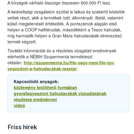
A bírságok várható összege összesen 600.000 Ft lesz.
A kedveltségi vizsgálaton ezúttal is laikus és szakértő kóstolók
vettek részt, akik a termékek ízét, állományát, illatát, valamint
külső megjelenését értékelték. A pontszámok alapján első
helyen a COOP halfilérudak, másodikként a Tesco halrudak,
míg harmadik helyen a Gran Mare halrudacskák elnevezésű
termék végzett.
További információk és a részletes vizsgálati eredmények
elérhetők a NÉBIH Szupermenta termékteszt
oldalán:
http://szupermenta.hu/file-vagy-nem-file-igy-
vegzodott-a-halrudacskak-tesztje/
Kapcsolódó anyagok:
közlemény letölthető formában
gyorsfagyasztott halrudacskák vizsgálatának
részletes eredményei
videó
Friss hírek