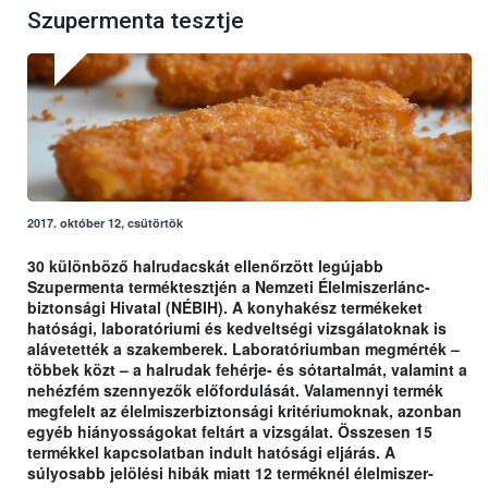
Szupermenta tesztje
2017. október 12, csütörtök
30 különböző halrudacskát ellenőrzött legújabb
Szupermenta terméktesztjén a Nemzeti Élelmiszerlánc-
biztonsági Hivatal (NÉBIH). A konyhakész termékeket
hatósági, laboratóriumi és kedveltségi vizsgálatoknak is
alávetették a szakemberek. Laboratóriumban megmérték –
többek közt – a halrudak fehérje- és sótartalmát, valamint a
nehézfém szennyezők előfordulását. Valamennyi termék
megfelelt az élelmiszerbiztonsági kritériumoknak, azonban
egyéb hiányosságokat feltárt a vizsgálat. Összesen 15
termékkel kapcsolatban indult hatósági eljárás. A
súlyosabb jelölési hibák miatt 12 terméknél élelmiszer-