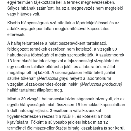
egyértelműen tájékoztatni kell a termék megnevezésében.
Súlyos hibának számított, ha ez a megnevezés nem megfelelő
vagy hiányos volt.
Kisebb hiányosságnak számítottak a tápértékjelöléssel és az
adalékanyagok pontatlan megjelenítésével kapcsolatos
eltérések.
A halfaj feltüntetése a halat összetevőként tartalmazó,
feldolgozott termékek esetében nem kötelező, a vizsgált 30
halrudacska többségénél mégis szerepeltették. A szakemberek
13 terméknél tudták elvégezni a fajazonossági vizsgálatot és
egy esetben találtak eltérést a jelölt és a laboratórium által
megállapított faj között. A csomagoláson feltüntetett „chilei
szürke tőkehal”
(Merluccius gayi)
helyett a laboratóriumi
vizsgálat „észak-csendes-óceáni hekk”
(Merluccius productus)
halfilé tartalmat állapított meg.
Mind a 30 vizsgált halrudacska biztonságosnak bizonyult, de az
egyéb hiányosságok miatt összesen 15 termékkel kapcsolatban
indult hatósági eljárás. 3 esetben a vállalkozásokat
figyelmeztetésben részesíti a NÉBIH, és kötelezi a hibák
kijavítására. Főként a súlyosabb jelölési hibák miatt 12
terméknél élelmiszer-ellenőrzési bírság kiszabására is sor kerül.