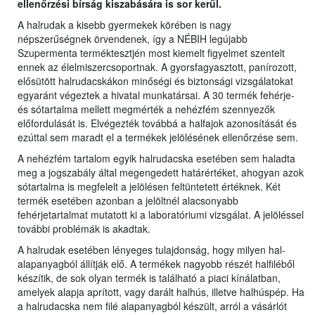
ellenőrzési bírság kiszabására is sor kerül.
A halrudak a kisebb gyermekek körében is nagy
népszerűségnek örvendenek, így a NÉBIH legújabb
Szupermenta terméktesztjén most kiemelt figyelmet szentelt
ennek az élelmiszercsoportnak. A gyorsfagyasztott, panírozott,
elősütött halrudacskákon minőségi és biztonsági vizsgálatokat
egyaránt végeztek a hivatal munkatársai. A 30 termék fehérje-
és sótartalma mellett megmérték a nehézfém szennyezők
előfordulását is. Elvégezték továbbá a halfajok azonosítását és
ezúttal sem maradt el a termékek jelölésének ellenőrzése sem.
A nehézfém tartalom egyik halrudacska esetében sem haladta
meg a jogszabály által megengedett határértéket, ahogyan azok
sótartalma is megfelelt a jelölésen feltüntetett értéknek. Két
termék esetében azonban a jelöltnél alacsonyabb
fehérjetartalmat mutatott ki a laboratóriumi vizsgálat. A jelöléssel
további problémák is akadtak.
A halrudak esetében lényeges tulajdonság, hogy milyen hal-
alapanyagból állítják elő. A termékek nagyobb részét halfiléből
készítik, de sok olyan termék is található a piaci kínálatban,
amelyek alapja aprított, vagy darált halhús, illetve halhúspép. Ha
a halrudacska nem filé alapanyagból készült, arról a vásárlót