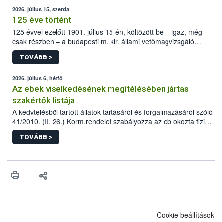
2026. július 15, szerda
125 éve történt
125 évvel ezelőtt 1901. július 15-én, költözött be – igaz, még
csak részben – a budapesti m. kir. állami vetőmagvizsgáló
állomás a Kis Rókus utca 15. szám alatti, Czigler Győző által
TOVÁBB >
tervezett új épületébe.
2026. július 6, hétfő
Az ebek viselkedésének megítélésében jártas
szakértők listája
A kedvtelésből tartott állatok tartásáról és forgalmazásáról szóló
41/2010. (II. 26.) Korm.rendelet szabályozza az eb okozta fizikai
sérülés, illetve ennek veszélye keletkezésekor felmerülő
TOVÁBB >
hatósági feladatokat, valamint a veszélyes eb tartását és annak
engedélyezését. Ezen eljárások során szükség esetén be kell
vonni az ebek viselkedésének megítélésében jártas szakértőt.
Cookie beállítások