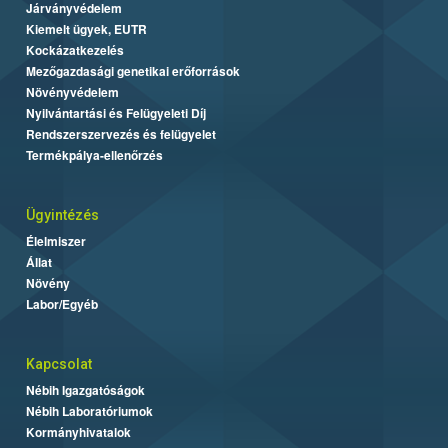
Járványvédelem
Kiemelt ügyek, EUTR
Kockázatkezelés
Mezőgazdasági genetikai erőforrások
Növényvédelem
Nyilvántartási és Felügyeleti Díj
Rendszerszervezés és felügyelet
Termékpálya-ellenőrzés
Ügyintézés
Élelmiszer
Állat
Növény
Labor/Egyéb
Kapcsolat
Nébih Igazgatóságok
Nébih Laboratóriumok
Kormányhivatalok