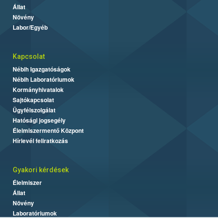
Állat
Növény
Labor/Egyéb
Kapcsolat
Nébih Igazgatóságok
Nébih Laboratóriumok
Kormányhivatalok
Sajtókapcsolat
Ügyfélszolgálat
Hatósági jogsegély
Élelmiszermentő Központ
Hírlevél feliratkozás
Gyakori kérdések
Élelmiszer
Állat
Növény
Laboratóriumok