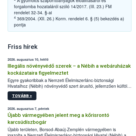
A gyümölcs szaporítóanyagok előállításáról és
forgalomba hozataláról szóló 14/2017. (III. 23.) FM
rendelet 32-34. §-ai
4
369/2004. (XII. 26.) Korm. rendelet 6. § (5) bekezdés a)
pontja
Friss hírek
2026. augusztus 10, hétfő
Illegális növényvédő szerek – a Nébih a webáruházak
kockázataira figyelmeztet
Egyre gyakoribbak a Nemzeti Élelmiszerlánc-biztonsági
Hivatalhoz (Nébih) növényvédő szert árusító, jellemzően külföldi
honlapok kapcsán érkező bejelentések. Emellett az ilyen
TOVÁBB >
termékeket kínáló kéretlen online reklámok mennyisége is
számottevően megnövekedett az elmúlt időszakban. A Nébih
összegyűjtötte az illegális növényvédő szerek kapcsán
2026. augusztus 7, péntek
előforduló árulkodó jeleket, valamint a webáruházakból való
Újabb vármegyében jelent meg a kőrisrontó
vásárlás kockázatait.
karcsúdíszbogár
Újabb területen, Borsod-Abaúj-Zemplén vármegyében is
igazolta a Nemzeti Élelmiszerlánc-biztonsági Hivatal (Nébih) a