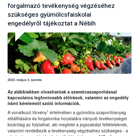
forgalmazó tevékenység végzéséhez
szükséges gyümölcsfaiskolai
engedélyről tájékoztat a Nébih
2023. május 3, szerda
Az alábbiakban olvashatóak a szamócaszaporítással
kapcsolatos legfontosabb előírások, valamint az engedély
iránti kérelemről szóló információk.
1
A vonatkozó törvény
értelmében a gyümölcs-szaporítóanyag
előállítására és forgalomba hozatalára irányuló tevékenységet
kizárólag az folytathat, aki megfelel a jogszabályi feltételeknek,
valamint rendelkezik a tevékenység végzéséhez szükséges - a