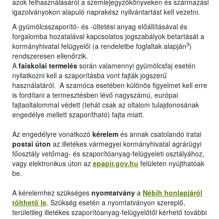
azok felhasználásáról a szemlejegyzőkönyveken és származási
igazolványokon alapuló naprakész nyilvántartást kell vezetni.
A gyümölcsszaporító- és -ültetési anyag előállításával és
forgalomba hozatalával kapcsolatos jogszabályok betartását a
3
kormányhivatal felügyelői (a rendeletbe foglaltak alapján
)
rendszeresen ellenőrzik.
A
faiskolai termelés
során valamennyi gyümölcsfaj esetén
nyilatkozni kell a szaporításba vont fajták jogszerű
használatáról. A szamóca esetében különös figyelmet kell erre
is fordítani a termesztésben lévő nagyszámú, európai
fajtaoltalommal védett (tehát csak az oltalom tulajdonosának
engedélye mellett szaporítható) fajta miatt.
Az engedélyre vonatkozó
kérelem
és annak csatolandó iratai
postai úton
az illetékes vármegyei kormányhivatal agrárügyi
főosztály vetőmag- és szaporítóanyag-felügyeleti osztályához,
vagy elektronikus úton az
epapir.gov.hu
felületen nyújthatóak
be.
A kérelemhez szükséges
nyomtatvány
a
Nébih honlapjáról
tölthető le
. Szükség esetén a nyomtatványon szereplő,
területileg illetékes szaporítóanyag-felügyelőtől kérhető további