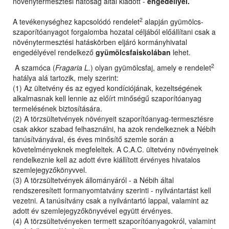
növénytermesztési hatóság által kiadott -
engedéllyel.
2
A tevékenységhez kapcsolódó rendelet
alapján gyümölcs-
szaporítóanyagot forgalomba hozatal céljából előállítani csak a
növénytermesztési hatáskörben eljáró kormányhivatal
engedélyével rendelkező
gyümölcsfaiskolában
lehet.
2
A szamóca (
Fragaria L.
) olyan gyümölcsfaj, amely e rendelet
hatálya alá tartozik, mely szerint:
(1) Az ültetvény és az egyed kondíciójának, kezeltségének
alkalmasnak kell lennie az előírt minőségű szaporítóanyag
termelésének biztosítására.
(2) A törzsültetvények növényeit szaporítóanyag-termesztésre
csak akkor szabad felhasználni, ha azok rendelkeznek a Nébih
tanúsítványával, és éves minősítő szemle során a
követelményeknek megfeleltek. A C.A.C. ültetvény növényeinek
rendelkeznie kell az adott évre kiállított érvényes hivatalos
szemlejegyzőkönyvvel.
(3) A törzsültetvények állományáról - a Nébih által
rendszeresített formanyomtatvány szerinti - nyilvántartást kell
vezetni. A tanúsítvány csak a nyilvántartó lappal, valamint az
adott év szemlejegyzőkönyvével együtt érvényes.
(4) A törzsültetvényeken termett szaporítóanyagokról, valamint