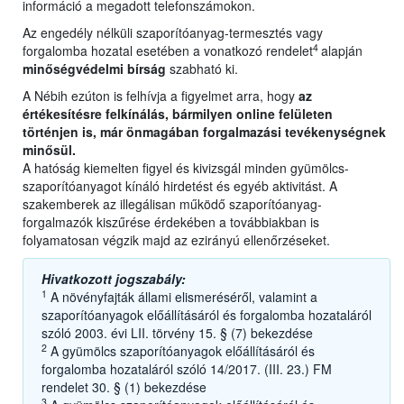
információ a megadott telefonszámokon.
Az engedély nélküli szaporítóanyag-termesztés vagy
4
forgalomba hozatal esetében a vonatkozó rendelet
alapján
minőségvédelmi bírság
szabható ki.
A Nébih ezúton is felhívja a figyelmet arra, hogy
az
értékesítésre felkínálás, bármilyen online felületen
történjen is, már önmagában forgalmazási tevékenységnek
minősül.
A hatóság kiemelten figyel és kivizsgál minden gyümölcs-
szaporítóanyagot kínáló hirdetést és egyéb aktivitást. A
szakemberek az illegálisan működő szaporítóanyag-
forgalmazók kiszűrése érdekében a továbbiakban is
folyamatosan végzik majd az ezirányú ellenőrzéseket.
Hivatkozott jogszabály:
1
A növényfajták állami elismeréséről, valamint a
szaporítóanyagok előállításáról és forgalomba hozataláról
szóló 2003. évi LII. törvény 15. § (7) bekezdése
2
A gyümölcs szaporítóanyagok előállításáról és
forgalomba hozataláról szóló 14/2017. (III. 23.) FM
rendelet 30. § (1) bekezdése
3