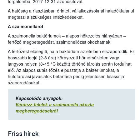
forgalomba, 2017-12-31 azonosítóval.
A hatóság a riasztásban érintett vállalkozásoknál haladéktalanul
megteszi a szükséges intézkedéseket.
A szalmonelláról
A szalmonella baktériumok – alapos hőkezelés hiányában –
fertőző megbetegedést, szalmonellózist okozhatnak.
A fertőzést elősegíti, ha a baktérium az ételben elszaporodik. Ez
hosszabb idejű (2-3 óra) környezeti hőmérsékleten vagy
langyos helyen (8-45 °C között) történő tárolás során fordulhat
elő. Az alapos sütés-főzés elpusztítja a baktériumokat, a
hűtőtárolási javaslatok betartása pedig jelentősen lelassítja
szaporodásukat.
Kapcsolódó anyagok:
Kérdezz-felelek a szalmonella okozta
megbetegedésekről
Friss hírek