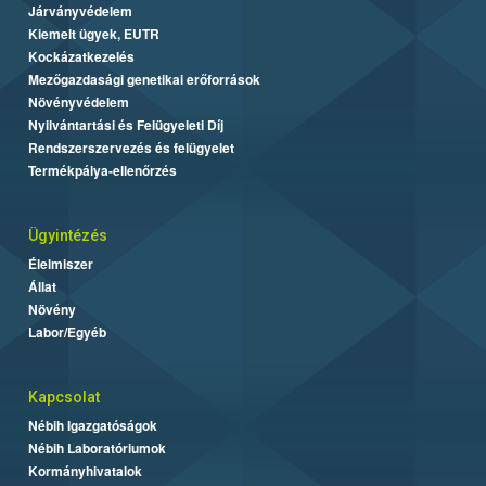
Járványvédelem
Kiemelt ügyek, EUTR
Kockázatkezelés
Mezőgazdasági genetikai erőforrások
Növényvédelem
Nyilvántartási és Felügyeleti Díj
Rendszerszervezés és felügyelet
Termékpálya-ellenőrzés
Ügyintézés
Élelmiszer
Állat
Növény
Labor/Egyéb
Kapcsolat
Nébih Igazgatóságok
Nébih Laboratóriumok
Kormányhivatalok