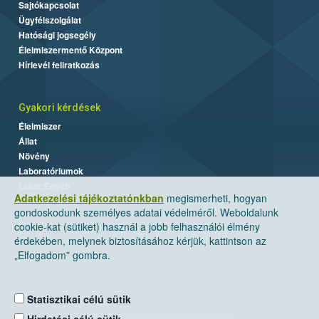
Sajtókapcsolat
Ügyfélszolgálat
Hatósági jogsegély
Élelmiszermentő Központ
Hírlevél feliratkozás
Gyakori kérdések
Élelmiszer
Állat
Növény
Laboratóriumok
Labor/Egyéb
Adatkezelési tájékoztatónkban
megismerheti, hogyan
gondoskodunk személyes adatai védelméről. Weboldalunk
cookie-kat (sütiket) használ a jobb felhasználói élmény
érdekében, melynek biztosításához kérjük, kattintson az
„Elfogadom” gombra.
Statisztikai célú sütik
Nemzeti Élelmiszerlánc-biztonsági Hivatal