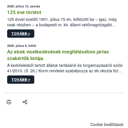
2026. július 15, szerda
125 éve történt
125 évvel ezelőtt 1901. július 15-én, költözött be – igaz, még
csak részben – a budapesti m. kir. állami vetőmagvizsgáló
állomás a Kis Rókus utca 15. szám alatti, Czigler Győző által
TOVÁBB >
tervezett új épületébe.
2026. július 6, hétfő
Az ebek viselkedésének megítélésében jártas
szakértők listája
A kedvtelésből tartott állatok tartásáról és forgalmazásáról szóló
41/2010. (II. 26.) Korm.rendelet szabályozza az eb okozta fizikai
sérülés, illetve ennek veszélye keletkezésekor felmerülő
TOVÁBB >
hatósági feladatokat, valamint a veszélyes eb tartását és annak
engedélyezését. Ezen eljárások során szükség esetén be kell
vonni az ebek viselkedésének megítélésében jártas szakértőt.
Cookie beállítások