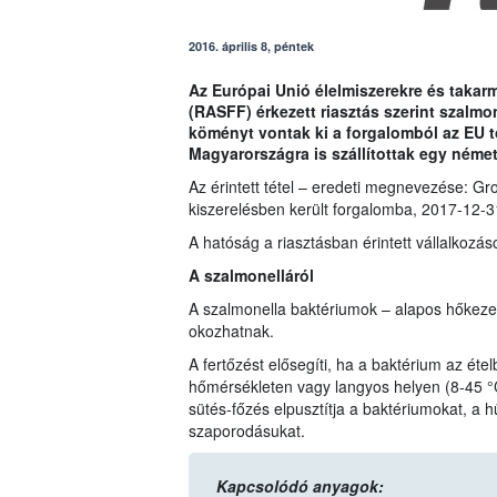
2016. április 8, péntek
Az Európai Unió élelmiszerekre és taka
(RASFF) érkezett riasztás szerint szalmo
köményt vontak ki a forgalomból az EU t
Magyarországra is szállítottak egy néme
Az érintett tétel – eredeti megnevezése: 
kiszerelésben került forgalomba, 2017-12-3
A hatóság a riasztásban érintett vállalkozá
A szalmonelláról
A szalmonella baktériumok – alapos hőkeze
okozhatnak.
A fertőzést elősegíti, ha a baktérium az éte
hőmérsékleten vagy langyos helyen (8-45 °C 
sütés-főzés elpusztítja a baktériumokat, a hű
szaporodásukat.
Kapcsolódó anyagok: