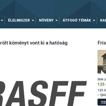
ÉLELMISZER
NÖVÉNY
ÁTFOGÓ TÉMÁK
KA
rölt köményt vont ki a hatóság
Fris
2026. j
125 
125 é
– iga
állam
TO
15. sz