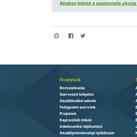
Kérdezz-felelek a szalmonella okozt
Hivatalunk
Bemutatkozás
Szervezeti felépítés
Gazdálkodási adatok
Felügyeleti szervünk
Projektek
Kapcsolódó linkek
Adatkezelési tájékoztató
Akadálymentességi nyilatkozat