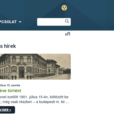
PCSOLAT
s hírek
úlius 15, szerda
éve történt
vvel ezelőtt 1901. július 15-én, költözött be
z, még csak részben – a budapesti m. kir.
i vetőmagvizsgáló állomás a Kis Rókus utca
VÁBB >
ám alatti, Czigler Győző által tervezett új