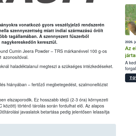
épüle
rmányokra vonatkozó gyors veszélyjelző rendszerén
nella szennyezettség miatt indiai származású őrölt
öbb tagállamában. A szennyezett fűszerből
t nagykereskedőn keresztül.
2026. j
Az e
Ground Cumin Jeera Powder – TRS márkanévvel 100 g-os
járta
1 azonosítóval.
A kedv
soknál haladéktalanul megteszi a szükséges intézkedéseket.
forga
Korm.
TO
sérül
lés hiányában – fertőző megbetegedést, szalmonellózist
felme
veszé
Ezen 
lben elszaporodik. Ez hosszabb idejű (2-3 óra) környezeti
vonni
között) történő tárolás során fordulhat elő. Az alapos
jártas
tőtárolási javaslatok betartása pedig jelentősen lelassítja