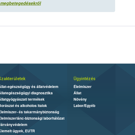
a megbetegedésekről
Szakterületek
Ügyintézés
Állat-egészségügy és állatvédelem
Élelmiszer
Állategészségügyi diagnosztika
Állat
Állatgyógyászati termékek
Növény
Borászat és alkoholos italok
Labor/Egyéb
Élelmiszer- és takarmánybiztonság
Élelmiszerlánc-biztonsági laborhálózat
Járványvédelem
Kiemelt ügyek, EUTR