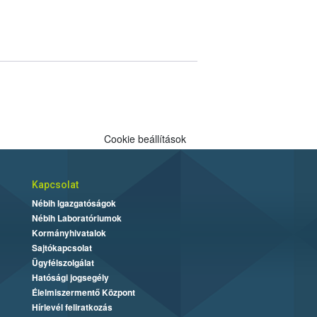
Cookie beállítások
Kapcsolat
Nébih Igazgatóságok
Nébih Laboratóriumok
Kormányhivatalok
Sajtókapcsolat
Ügyfélszolgálat
Hatósági jogsegély
Élelmiszermentő Központ
Hírlevél feliratkozás