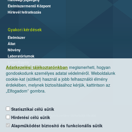
Élelmiszermentő Központ
Hírlevél feliratkozás
Gyakori kérdések
Élelmiszer
Állat
Növény
Laboratóriumok
Labor/Egyéb
Adatkezelési tájékoztatónkban
megismerheti, hogyan
gondoskodunk személyes adatai védelméről. Weboldalunk
cookie-kat (sütiket) használ a jobb felhasználói élmény
érdekében, melynek biztosításához kérjük, kattintson az
„Elfogadom” gombra.
Statisztikai célú sütik
Nemzeti Élelmiszerlánc-biztonsági Hivatal
Hirdetési célú sütik
Cím: 1024 Budapest, Keleti Károly utca. 24.
Alapműködést biztosító és funkcionális sütik
Levelezési cím: 1525 Budapest. Pf. 30.