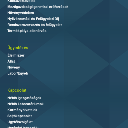
Kockázatkezelés
Mezőgazdasági genetikai erőforrások
Növényvédelem
Nyilvántartási és Felügyeleti Díj
Rendszerszervezés és felügyelet
Termékpálya-ellenőrzés
Ügyintézés
Élelmiszer
Állat
Növény
Labor/Egyéb
Kapcsolat
Nébih Igazgatóságok
Nébih Laboratóriumok
Kormányhivatalok
Sajtókapcsolat
Ügyfélszolgálat
Hatósági jogsegély