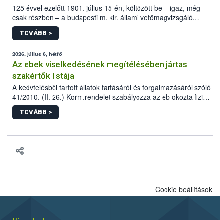
125 évvel ezelőtt 1901. július 15-én, költözött be – igaz, még
csak részben – a budapesti m. kir. állami vetőmagvizsgáló
állomás a Kis Rókus utca 15. szám alatti, Czigler Győző által
TOVÁBB >
tervezett új épületébe.
2026. július 6, hétfő
Az ebek viselkedésének megítélésében jártas
szakértők listája
A kedvtelésből tartott állatok tartásáról és forgalmazásáról szóló
41/2010. (II. 26.) Korm.rendelet szabályozza az eb okozta fizikai
sérülés, illetve ennek veszélye keletkezésekor felmerülő
TOVÁBB >
hatósági feladatokat, valamint a veszélyes eb tartását és annak
engedélyezését. Ezen eljárások során szükség esetén be kell
vonni az ebek viselkedésének megítélésében jártas szakértőt.
Cookie beállítások