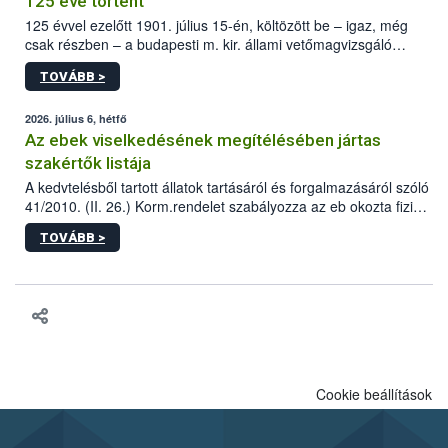
125 éve történt
125 évvel ezelőtt 1901. július 15-én, költözött be – igaz, még
csak részben – a budapesti m. kir. állami vetőmagvizsgáló
állomás a Kis Rókus utca 15. szám alatti, Czigler Győző által
TOVÁBB >
tervezett új épületébe.
2026. július 6, hétfő
Az ebek viselkedésének megítélésében jártas
szakértők listája
A kedvtelésből tartott állatok tartásáról és forgalmazásáról szóló
41/2010. (II. 26.) Korm.rendelet szabályozza az eb okozta fizikai
sérülés, illetve ennek veszélye keletkezésekor felmerülő
TOVÁBB >
hatósági feladatokat, valamint a veszélyes eb tartását és annak
engedélyezését. Ezen eljárások során szükség esetén be kell
vonni az ebek viselkedésének megítélésében jártas szakértőt.
Cookie beállítások