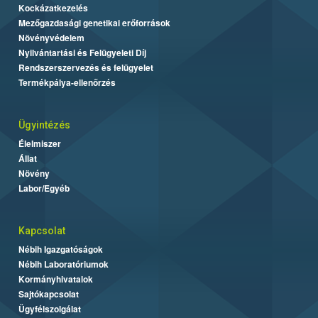
Kockázatkezelés
Mezőgazdasági genetikai erőforrások
Növényvédelem
Nyilvántartási és Felügyeleti Díj
Rendszerszervezés és felügyelet
Termékpálya-ellenőrzés
Ügyintézés
Élelmiszer
Állat
Növény
Labor/Egyéb
Kapcsolat
Nébih Igazgatóságok
Nébih Laboratóriumok
Kormányhivatalok
Sajtókapcsolat
Ügyfélszolgálat