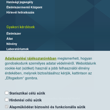
Hatósági jogsegély
Élelmiszermentő Központ
Hírlevél feliratkozás
Gyakori kérdések
Élelmiszer
Állat
Növény
Laboratóriumok
Labor/Egyéb
Adatkezelési tájékoztatónkban
megismerheti, hogyan
gondoskodunk személyes adatai védelméről. Weboldalunk
cookie-kat (sütiket) használ a jobb felhasználói élmény
érdekében, melynek biztosításához kérjük, kattintson az
„Elfogadom” gombra.
Statisztikai célú sütik
Nemzeti Élelmiszerlánc-biztonsági Hivatal
Hirdetési célú sütik
Cím: 1024 Budapest, Keleti Károly utca. 24.
Alapműködést biztosító és funkcionális sütik
Levelezési cím: 1525 Budapest. Pf. 30.