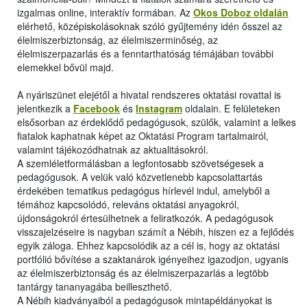
izgalmas online, interaktív formában. Az
Okos Doboz oldalán
elérhető, középiskolásoknak szóló gyűjtemény idén ősszel az
élelmiszerbiztonság, az élelmiszerminőség, az
élelmiszerpazarlás és a fenntarthatóság témájában további
elemekkel bővül majd.
A nyáriszünet elejétől a hivatal rendszeres oktatási rovattal is
jelentkezik a
Facebook
és
Instagram
oldalain. E felületeken
elsősorban az érdeklődő pedagógusok, szülők, valamint a lelkes
fiatalok kaphatnak képet az Oktatási Program tartalmairól,
valamint tájékozódhatnak az aktualitásokról.
A szemléletformálásban a legfontosabb szövetségesek a
pedagógusok. A velük való közvetlenebb kapcsolattartás
érdekében tematikus pedagógus hírlevél indul, amelyből a
témához kapcsolódó, releváns oktatási anyagokról,
újdonságokról értesülhetnek a feliratkozók. A pedagógusok
visszajelzéseire is nagyban számít a Nébih, hiszen ez a fejlődés
egyik záloga. Ehhez kapcsolódik az a cél is, hogy az oktatási
portfólió bővítése a szaktanárok igényeihez igazodjon, ugyanis
az élelmiszerbiztonság és az élelmiszerpazarlás a legtöbb
tantárgy tananyagába beilleszthető.
A Nébih kiadványaiból a pedagógusok mintapéldányokat is