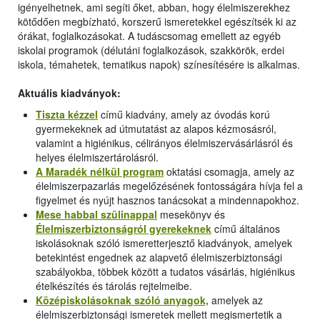
igényelhetnek, ami segíti őket, abban, hogy élelmiszerekhez
kötődően megbízható, korszerű ismeretekkel egészítsék ki az
órákat, foglalkozásokat. A tudáscsomag emellett az egyéb
iskolai programok (délutáni foglalkozások, szakkörök, erdei
iskola, témahetek, tematikus napok) színesítésére is alkalmas.
Aktuális kiadványok:
Tiszta kézzel
című kiadvány, amely az óvodás korú
gyermekeknek ad útmutatást az alapos kézmosásról,
valamint a higiénikus, célirányos élelmiszervásárlásról és
helyes élelmiszertárolásról.
A Maradék nélkül program
oktatási csomagja, amely az
élelmiszerpazarlás megelőzésének fontosságára hívja fel a
figyelmet és nyújt hasznos tanácsokat a mindennapokhoz.
Mese habbal szülinappal
mesekönyv és
Élelmiszerbiztonságról gyerekeknek
című általános
iskolásoknak szóló ismeretterjesztő kiadványok, amelyek
betekintést engednek az alapvető élelmiszerbiztonsági
szabályokba, többek között a tudatos vásárlás, higiénikus
ételkészítés és tárolás rejtelmeibe.
Középiskolásoknak szóló anyagok,
amelyek az
élelmiszerbiztonsági ismeretek mellett megismertetik a