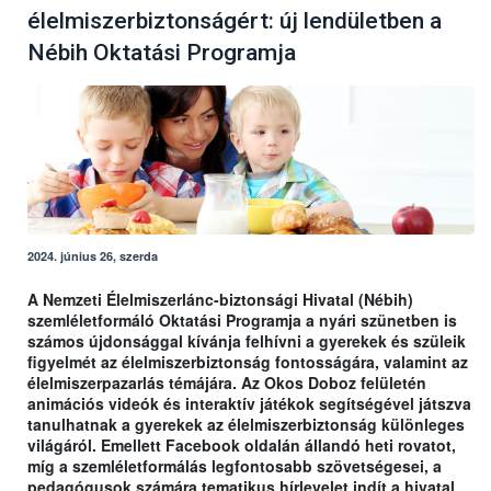
élelmiszerbiztonságért: új lendületben a
Nébih Oktatási Programja
2024. június 26, szerda
A Nemzeti Élelmiszerlánc-biztonsági Hivatal (Nébih)
szemléletformáló Oktatási Programja a nyári szünetben is
számos újdonsággal kívánja felhívni a gyerekek és szüleik
figyelmét az élelmiszerbiztonság fontosságára, valamint az
élelmiszerpazarlás témájára. Az Okos Doboz felületén
animációs videók és interaktív játékok segítségével játszva
tanulhatnak a gyerekek az élelmiszerbiztonság különleges
világáról. Emellett Facebook oldalán állandó heti rovatot,
míg a szemléletformálás legfontosabb szövetségesei, a
pedagógusok számára tematikus hírlevelet indít a hivatal.