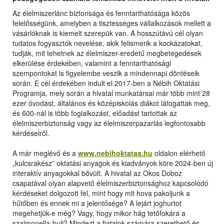
Az élelmiszerlánc biztonsága és fenntarthatósága közös
felelősségünk, amelyben a tisztességes vállalkozások mellett a
vásárlóknak is kiemelt szerepük van. A hosszútávú cél olyan
tudatos fogyasztók nevelése, akik felismerik a kockázatokat,
tudják, mit tehetnek az élelmiszer-eredetű megbetegedések
elkerülése érdekében, valamint a fenntarthatósági
szempontokat is figyelembe veszik a mindennapi döntéseik
során. E cél érdekében indult el 2017-ben a Nébih Oktatási
Programja, mely során a hivatal munkatársai már több mint 28
ezer óvodást, általános és középiskolás diákot látogattak meg,
és 600-nál is több foglalkozást, előadást tartottak az
élelmiszerbiztonság vagy az élelmiszerpazarlás legfontosabb
kérdéseiről.
A már meglévő és a
www.nebihoktatas.hu
oldalon elérhető
„kulcsrakész” oktatási anyagok és kiadványok köre 2024-ben új
interaktív anyagokkal bővült. A hivatal az Okos Doboz
csapatával olyan alapvető élelmiszerbiztonsághoz kapcsolódó
kérdéseket dolgozott fel, mint hogy mit hova pakoljunk a
hűtőben és ennek mi a jelentősége? A lejárt joghurtot
megehetjük-e még? Vagy, hogy mikor hág tetőfokára a
szalmonella-buli? Mindezt a fiatalok számára szerethető és