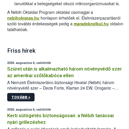
tanulókkal a betegségeket okozó mikroorganizmusokat is.
A Nébih Oktatási Program oktatási csomagjai a
nebihoktatas.hu
honlapon érhetőek el. Élelmiszerpazarlásról
szóló további érdekességek pedig a
maradeknelkul.hu
oldalon
találhatóak.
Friss hírek
2026. augusztus 6, csütörtök
Szüret után is alkalmazható három növényvédő szer
az amerikai szőlőkabóca ellen
A Nemzeti Élelmiszerlánc-biztonsági Hivatal (Nébih) három
növényvédő szer – Decis Forte, Klartan 24 EW, Oroganic –
engedélyokiratát módosította, így azok a szüretet követően,
TOVÁBB >
egészen a vesszőérettség (BBCH 91) stádiumáig
felhasználhatóak a szőlőben. A kiterjesztések célja, hogy a korai
érésű szőlőkben is legyen lehetőség a károsító elleni további
2026. augusztus 6, csütörtök
védekezésre. Az Oroganic készítmény kis kiszerelésben kiskerti
Kerti sütögetés biztonságosan: a Nébih tanácsai
felhasználók számára is elérhető és ökológiai termesztésben is
nyári grillezéshez
engedélyezett.
A grillezés a nyári étkezések egyik legkedveltebb formája. A