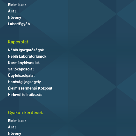
Élelmiszer
Állat
Növény
Labor/Egyéb
Kapcsolat
Nébih Igazgatóságok
Nébih Laboratóriumok
Kormányhivatalok
Sajtókapcsolat
Ügyfélszolgálat
Hatósági jogsegély
Élelmiszermentő Központ
Hírlevél feliratkozás
Gyakori kérdések
Élelmiszer
Állat
Növény