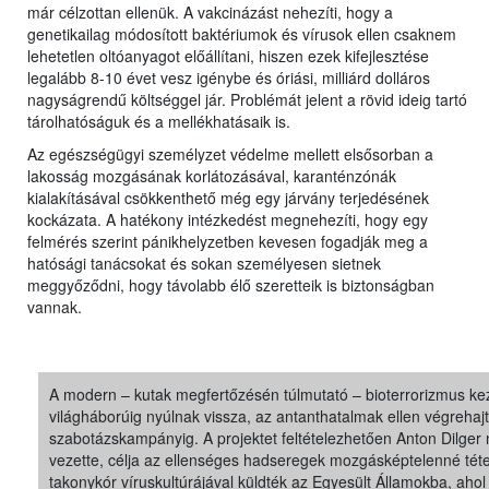
már célzottan ellenük. A vakcinázást nehezíti, hogy a
genetikailag módosított baktériumok és vírusok ellen csaknem
lehetetlen oltóanyagot előállítani, hiszen ezek kifejlesztése
legalább 8-10 évet vesz igénybe és óriási, milliárd dolláros
nagyságrendű költséggel jár. Problémát jelent a rövid ideig tartó
tárolhatóságuk és a mellékhatásaik is.
Az egészségügyi személyzet védelme mellett elsősorban a
lakosság mozgásának korlátozásával, karanténzónák
kialakításával csökkenthető még egy járvány terjedésének
kockázata. A hatékony intézkedést megnehezíti, hogy egy
felmérés szerint pánikhelyzetben kevesen fogadják meg a
hatósági tanácsokat és sokan személyesen sietnek
meggyőződni, hogy távolabb élő szeretteik is biztonságban
vannak.
A modern – kutak megfertőzésén túlmutató – bioterrorizmus kez
világháborúig nyúlnak vissza, az antanthatalmak ellen végrehajt
szabotázskampányig. A projektet feltételezhetően Anton Dilger
vezette, célja az ellenséges hadseregek mozgásképtelenné téte
takonykór víruskultúrájával küldték az Egyesült Államokba, a