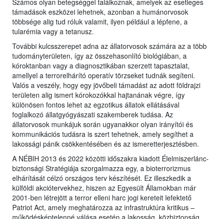
Számos olyan betegséggel találkoznak, amelyek az esetleges
támadások eszközei lehetnek, azonban a humánorvosok
többsége alig tud róluk valamit, ilyen például a lépfene, a
tularémia vagy a tetanusz.
További kulcsszerepet adna az állatorvosok számára az a több
tudományterületen, így az összehasonlító biológiában, a
kóroktanban vagy a diagnosztikában szerzett tapasztalat,
amellyel a terrorelhárító operatív törzseket tudnák segíteni.
Valós a veszély, hogy egy jövőbeli támadást az adott földrajzi
területen alig ismert kórokozókkal hajtanának végre, így
különösen fontos lehet az egzotikus állatok ellátásával
foglalkozó állatgyógyászati szakemberek tudása. Az
állatorvosok munkájuk során ugyanakkor olyan irányítói és
kommunikációs tudásra is szert tehetnek, amely segíthet a
lakossági pánik csökkentésében és az ismeretterjesztésben.
A NÉBIH 2013 és 2022 közötti időszakra kiadott Élelmiszerlánc-
biztonsági Stratégiája szorgalmazza egy, a bioterrorizmus
elhárítását célzó országos terv készítését. Ez illeszkedik a
külföldi akciótervekhez, hiszen az Egyesült Államokban már
2001-ben létrejött a terror elleni harc jogi kereteit lefektető
Patriot Act, amely meghatározza az infrastruktúra kritikus –
működésképtelenné válása esetén a lakosság, közbiztonság