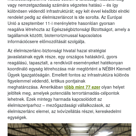
vagy nemzetgazdaság számára végzetes hatású – és így
különösen védendő infrastruktúrát; egy két évvel későbbi elnöki
rendelet pedig az élelmiszerláncot is ide sorolta. Az Európai
Unió a szeptember 11-i merényletre hasonlóan gyorsan
reagálva létrehozta az Egészségbiztonsági Bizottságot, amely a
tagállamok közötti, bioterrorizmussal kapcsolatos
információcsere előmozdítását szolgálja.
Az élelmiszerlánc-biztonsági hivatal hazai stratégiai
javaslatainak egyik része, egy országos hatáskörű, gyors
reagálású, tapasztalt, a rendkívüli eseményeket hatékonyan
koordináló egység létrehozása már megtörtént a NÉBIH Kiemelt
Ügyek Igazgatóságán. Emellett fontos az infrastruktúra különös
figyelemmel védendő, kritikus pontjainak
meghatározása. Amerikában
több mint 77 ezer
olyan helyet
jelöltek meg, amelyek potenciális terrortámadás-célpontok
lehetnek. Ezek mintegy harmada kapcsolódott az
élelmiszeriparhoz – mezőgazdasági vállalkozások, az
élelmiszerlánc elemei, az ivóvízellátás részei, kereskedelmi
egységek.