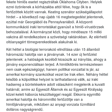
fekete himlős esetet regisztráltak Oklahoma Cityben. Helyiek
ezrei özönlenek a kórházakba attól félve, hogy ők is a
fertőzöttek között vannak. Keating szenátor szükségállapotot
hirdet – a következő nap újabb 16 megbetegedést jelentenek,
ezúttal már Georgiából és Pennsylvaniából. A központi
kommunikáció iraki terroristákat gyanúsít a himlő-vírustörzsek
behozatalával. A kormányzat közli, hogy mindössze 15 millió
vakcina áll rendelkezésre a szövetségi raktárokban. Az elérhető
oltóanyagért tömegverekedések alakulnak ki.
Két héttel a biológiai terrorakció elindítása után 15 államból
háromszáz halottja van a járványnak. 14 ezer új fertőzést
jelentenek: a hatóságok kezéből kicsúszik az irányítás, ahogy a
járvány exponenciálisan terjed. A himlőkitörés természetesen
nem csak egészségügyi, hanem politikai vonzattal is jár, az
amerikai kormány szankciókat vezet be Irak ellen. Néhány héttel
később a külpolitikai helyzet is tarthatatlanná válik, az iraki
hadsereg a büntetésekre adott válaszként megjelenik a kuvaiti
határnál, amire az Egyesült Államok és az Egyesült Királyság
közel-keleti háborús készültséggel reagál. Ekkorra egymillió
amerikai halottja és hárommillió fertőzöttje van a
himlőjárványnak, miközben az anyagi vonzata tízmilliárd
dolláros nagyságrendű.