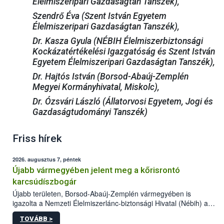
Élelmiszeripari Gazdaságtan Tanszék),
Szendrő Éva (Szent István Egyetem
Élelmiszeripari Gazdaságtan Tanszék),
Dr. Kasza Gyula (NÉBIH Élelmiszerbiztonsági
Kockázatértékelési Igazgatóság és Szent István
Egyetem Élelmiszeripari Gazdaságtan Tanszék),
Dr. Hajtós István (Borsod-Abaúj-Zemplén
Megyei Kormányhivatal, Miskolc),
Dr. Ózsvári László (Állatorvosi Egyetem, Jogi és
Gazdaságtudományi Tanszék)
Friss hírek
2026. augusztus 7, péntek
Újabb vármegyében jelent meg a kőrisrontó
karcsúdíszbogár
Újabb területen, Borsod-Abaúj-Zemplén vármegyében is
igazolta a Nemzeti Élelmiszerlánc-biztonsági Hivatal (Nébih) a
kőrisrontó karcsúdíszbogár (Agrilus planipennis) jelenlétét. A
TOVÁBB >
kártevőt nem csak színcsapdában találták meg, de már fertőzött