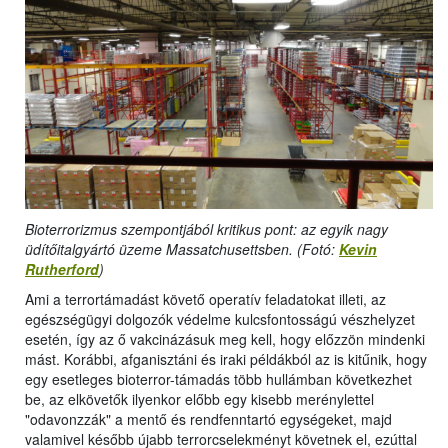
Bioterrorizmus szempontjából kritikus pont: az egyik nagy
üdítőitalgyártó üzeme Massatchusettsben. (Fotó:
Kevin
Rutherford
)
Ami a terrortámadást követő operatív feladatokat illeti, az
egészségügyi dolgozók védelme kulcsfontosságú vészhelyzet
esetén, így az ő vakcinázásuk meg kell, hogy előzzön mindenki
mást. Korábbi, afganisztáni és iraki példákból az is kitűnik, hogy
egy esetleges bioterror-támadás több hullámban következhet
be, az elkövetők ilyenkor előbb egy kisebb merénylettel
"odavonzzák" a mentő és rendfenntartó egységeket, majd
valamivel később újabb terrorcselekményt követnek el, ezúttal