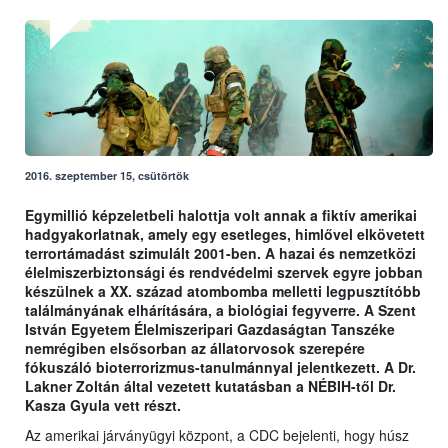
2016. szeptember 15, csütörtök
Egymillió képzeletbeli halottja volt annak a fiktív amerikai
hadgyakorlatnak, amely egy esetleges, himlővel elkövetett
terrortámadást szimulált 2001-ben. A hazai és nemzetközi
élelmiszerbiztonsági és rendvédelmi szervek egyre jobban
készülnek a XX. század atombomba melletti legpusztítóbb
találmányának elhárítására, a biológiai fegyverre. A Szent
István Egyetem Élelmiszeripari Gazdaságtan Tanszéke
nemrégiben elsősorban az állatorvosok szerepére
fókuszáló bioterrorizmus-tanulmánnyal jelentkezett. A Dr.
Lakner Zoltán által vezetett kutatásban a NÉBIH-től Dr.
Kasza Gyula vett részt.
Az amerikai járványügyi központ, a CDC bejelenti, hogy húsz