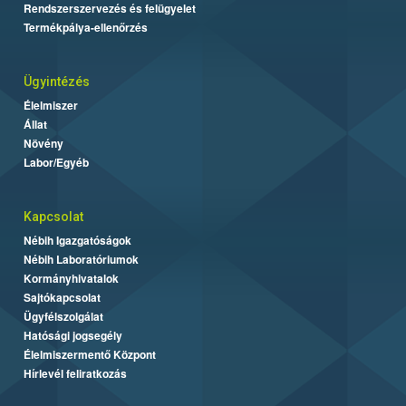
Rendszerszervezés és felügyelet
Termékpálya-ellenőrzés
Ügyintézés
Élelmiszer
Állat
Növény
Labor/Egyéb
Kapcsolat
Nébih Igazgatóságok
Nébih Laboratóriumok
Kormányhivatalok
Sajtókapcsolat
Ügyfélszolgálat
Hatósági jogsegély
Élelmiszermentő Központ
Hírlevél feliratkozás