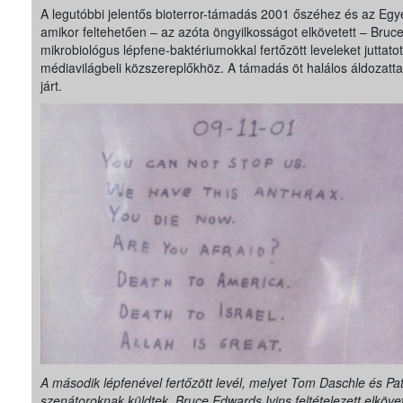
A legutóbbi jelentős bioterror-támadás 2001 őszéhez és az Egy
amikor feltehetően – az azóta öngyilkosságot elkövetett – Bruc
mikrobiológus lépfene-baktériumokkal fertőzött leveleket juttatott 
médiavilágbeli közszereplőkhöz. A támadás öt halálos áldozattal 
járt.
A második lépfenével fertőzött levél, melyet Tom Daschle és Pa
szenátoroknak küldtek. Bruce Edwards Ivins feltételezett elköve