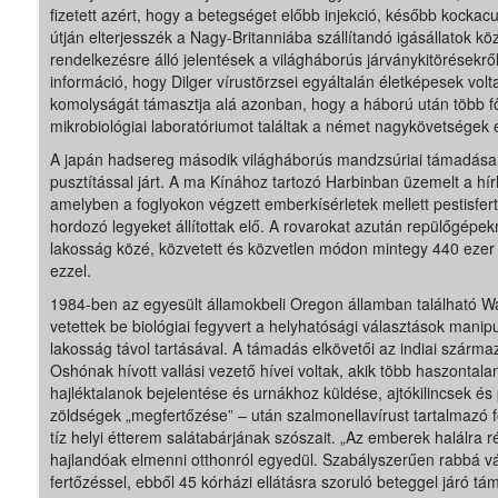
fizetett azért, hogy a betegséget előbb injekció, később kockacu
útján elterjesszék a Nagy-Britanniába szállítandó igásállatok kö
rendelkezésre álló jelentések a világháborús járványkitörésekről,
információ, hogy Dilger vírustörzsei egyáltalán életképesek volt
komolyságát támasztja alá azonban, hogy a háború után több f
mikrobiológiai laboratóriumot találtak a német nagykövetségek 
A japán hadsereg második világháborús mandzsúriai támadása
pusztítással járt. A ma Kínához tartozó Harbinban üzemelt a hí
amelyben a foglyokon végzett emberkísérletek mellett pestisfert
hordozó legyeket állítottak elő. A rovarokat azután repülőgépek
lakosság közé, közvetett és közvetlen módon mintegy 440 ezer
ezzel.
1984-ben az egyesült államokbeli Oregon államban található 
vetettek be biológiai fegyvert a helyhatósági választások mani
lakosság távol tartásával. A támadás elkövetői az indiai szárm
Oshónak hívott vallási vezető hívei voltak, akik több haszontal
hajléktalanok bejelentése és urnákhoz küldése, ajtókilincsek é
zöldségek „megfertőzése” – után szalmonellavírust tartalmazó 
tíz helyi étterem salátabárjának szószait. „Az emberek halálra 
hajlandóak elmenni otthonról egyedül. Szabályszerűen rabbá v
fertőzéssel, ebből 45 kórházi ellátásra szoruló beteggel járó tá