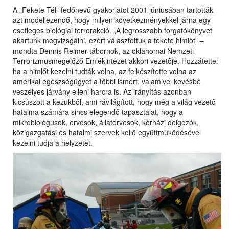
A „Fekete Tél” fedőnevű gyakorlatot 2001 júniusában tartották
azt modellezendő, hogy milyen következményekkel járna egy
esetleges biológiai terrorakció. „A legrosszabb forgatókönyvet
akartunk megvizsgálni, ezért választottuk a fekete himlőt” –
mondta Dennis Reimer tábornok, az oklahomai Nemzeti
Terrorizmusmegelőző Emlékintézet akkori vezetője. Hozzátette:
ha a himlőt kezelni tudták volna, az felkészítette volna az
amerikai egészségügyet a többi ismert, valamivel kevésbé
veszélyes járvány elleni harcra is. Az irányítás azonban
kicsúszott a kezükből, ami rávilágított, hogy még a világ vezető
hatalma számára sincs elegendő tapasztalat, hogy a
mikrobiológusok, orvosok, állatorvosok, kórházi dolgozók,
közigazgatási és hatalmi szervek kellő együttműködésével
kezelni tudja a helyzetet.