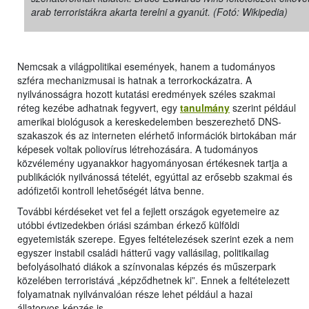
arab terroristákra akarta terelni a gyanút. (Fotó: Wikipedia)
Nemcsak a világpolitikai események, hanem a tudományos
szféra mechanizmusai is hatnak a terrorkockázatra. A
nyilvánosságra hozott kutatási eredmények széles szakmai
réteg kezébe adhatnak fegyvert, egy
tanulmány
szerint például
amerikai biológusok a kereskedelemben beszerezhető DNS-
szakaszok és az interneten elérhető információk birtokában már
képesek voltak poliovírus létrehozására. A tudományos
közvélemény ugyanakkor hagyományosan értékesnek tartja a
publikációk nyilvánossá tételét, egyúttal az erősebb szakmai és
adófizetői kontroll lehetőségét látva benne.
További kérdéseket vet fel a fejlett országok egyetemeire az
utóbbi évtizedekben óriási számban érkező külföldi
egyetemisták szerepe. Egyes feltételezések szerint ezek a nem
egyszer instabil családi hátterű vagy vallásilag, politikailag
befolyásolható diákok a színvonalas képzés és műszerpark
közelében terroristává „képződhetnek ki”. Ennek a feltételezett
folyamatnak nyilvánvalóan része lehet például a hazai
állatorvos-képzés is.