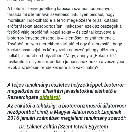
A bioterror-fenyegetettség kapcsán számos tudományos-
társadalmi dilemmával szembesülünk. Ilyen például, hogy
morálisan indokolható-e a terrormegelőzésre óriási kutatási
erőforrásokat átcsoportosítani, miközben ezek az összegek a
fejlődő világ problémái közül sokat – és ezáltal közvetve a
bioterror-fenyegetettséget is – jelentősen enyhíthetnének.
Továbbá: milyen mértékben várható el egy állatorvostól, hogy
kockáztassa saját és környezete egészségét egy előzmény
nélküli, ismeretlen helyzetben? Vagy, ahogy a „Fekete Tél”
rávilágított: milyen sorrendben juthassanak hozzá a veszélyben
levők a szűkösen rendelkezésre álló vakcinákra?
A teljes tanulmány részletes helyzetképpel, bioterror-
megelőzési és -elhárítási javaslatokkal elérhető a
Researchgate
oldaláról
.
Az etikától a taktikáig: a bioterrorizmusról állatorvosi
nézőpontból című, a Magyar Állatorvosok Lapjának
2016 januári számában megjelent tanulmány szerzői:
Dr. Lakner Zoltán (Szent István Egyetem