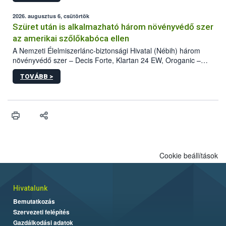
fában is azonosították. A növényvédelmi szakemberek folytatják
az intenzív felderítést, emellett az intézkedéseket a szlovák
2026. augusztus 6, csütörtök
hatósággal is összehangolják a terjedés megállítása érdekében.
Szüret után is alkalmazható három növényvédő szer
az amerikai szőlőkabóca ellen
A Nemzeti Élelmiszerlánc-biztonsági Hivatal (Nébih) három
növényvédő szer – Decis Forte, Klartan 24 EW, Oroganic –
engedélyokiratát módosította, így azok a szüretet követően,
TOVÁBB >
egészen a vesszőérettség (BBCH 91) stádiumáig
felhasználhatóak a szőlőben. A kiterjesztések célja, hogy a korai
érésű szőlőkben is legyen lehetőség a károsító elleni további
védekezésre. Az Oroganic készítmény kis kiszerelésben kiskerti
felhasználók számára is elérhető és ökológiai termesztésben is
engedélyezett.
Cookie beállítások
Hivatalunk
Bemutatkozás
Szervezeti felépítés
Gazdálkodási adatok