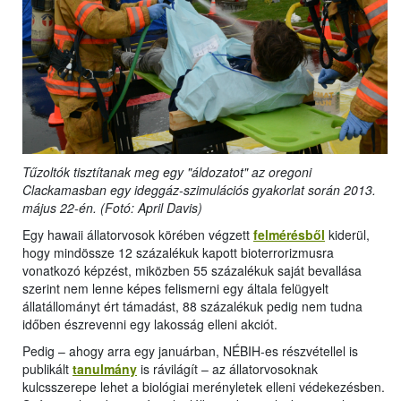
Tűzoltók tisztítanak meg egy "áldozatot" az oregoni
Clackamasban egy ideggáz-szimulációs gyakorlat során 2013.
május 22-én. (Fotó: April Davis)
Egy hawaii állatorvosok körében végzett
felmérésből
kiderül,
hogy mindössze 12 százalékuk kapott bioterrorizmusra
vonatkozó képzést, miközben 55 százalékuk saját bevallása
szerint nem lenne képes felismerni egy általa felügyelt
állatállományt ért támadást, 88 százalékuk pedig nem tudna
időben észrevenni egy lakosság elleni akciót.
Pedig – ahogy arra egy januárban, NÉBIH-es részvétellel is
publikált
tanulmány
is rávilágít – az állatorvosoknak
kulcsszerepe lehet a biológiai merényletek elleni védekezésben.