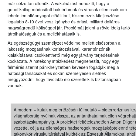
már célzottan ellenük. A vakcinázást nehezíti, hogy a
genetikailag módosított baktériumok és vírusok ellen csaknem
lehetetlen oltóanyagot előállítani, hiszen ezek kifejlesztése
legalább 8-10 évet vesz igénybe és óriási, milliárd dolláros
nagyságrendű költséggel jár. Problémát jelent a rövid ideig tartó
tárolhatóságuk és a mellékhatásaik is.
Az egészségügyi személyzet védelme mellett elsősorban a
lakosság mozgásának korlátozásával, karanténzónák
kialakításával csökkenthető még egy járvány terjedésének
kockázata. A hatékony intézkedést megnehezíti, hogy egy
felmérés szerint pánikhelyzetben kevesen fogadják meg a
hatósági tanácsokat és sokan személyesen sietnek
meggyőződni, hogy távolabb élő szeretteik is biztonságban
vannak.
A modern – kutak megfertőzésén túlmutató – bioterrorizmus kez
világháborúig nyúlnak vissza, az antanthatalmak ellen végrehajt
szabotázskampányig. A projektet feltételezhetően Anton Dilger
vezette, célja az ellenséges hadseregek mozgásképtelenné téte
takonykór víruskultúrájával küldték az Egyesült Államokba, a