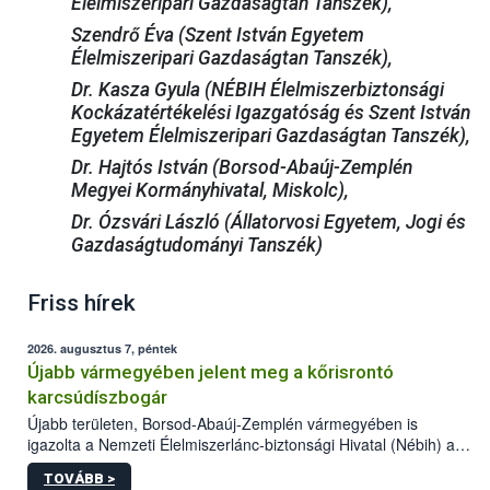
Élelmiszeripari Gazdaságtan Tanszék),
Szendrő Éva (Szent István Egyetem
Élelmiszeripari Gazdaságtan Tanszék),
Dr. Kasza Gyula (NÉBIH Élelmiszerbiztonsági
Kockázatértékelési Igazgatóság és Szent István
Egyetem Élelmiszeripari Gazdaságtan Tanszék),
Dr. Hajtós István (Borsod-Abaúj-Zemplén
Megyei Kormányhivatal, Miskolc),
Dr. Ózsvári László (Állatorvosi Egyetem, Jogi és
Gazdaságtudományi Tanszék)
Friss hírek
2026. augusztus 7, péntek
Újabb vármegyében jelent meg a kőrisrontó
karcsúdíszbogár
Újabb területen, Borsod-Abaúj-Zemplén vármegyében is
igazolta a Nemzeti Élelmiszerlánc-biztonsági Hivatal (Nébih) a
kőrisrontó karcsúdíszbogár (Agrilus planipennis) jelenlétét. A
TOVÁBB >
kártevőt nem csak színcsapdában találták meg, de már fertőzött