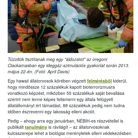
Tűzoltók tisztítanak meg egy "áldozatot" az oregoni
Clackamasban egy ideggáz-szimulációs gyakorlat során 2013.
május 22-én. (Fotó: April Davis)
Egy hawaii állatorvosok körében végzett
felmérésből
kiderül,
hogy mindössze 12 százalékuk kapott bioterrorizmusra
vonatkozó képzést, miközben 55 százalékuk saját bevallása
szerint nem lenne képes felismerni egy általa felügyelt
állatállományt ért támadást, 88 százalékuk pedig nem tudna
időben észrevenni egy lakosság elleni akciót.
Pedig – ahogy arra egy januárban, NÉBIH-es részvétellel is
publikált
tanulmány
is rávilágít – az állatorvosoknak
kulcsszerepe lehet a biológiai merényletek elleni védekezésben.