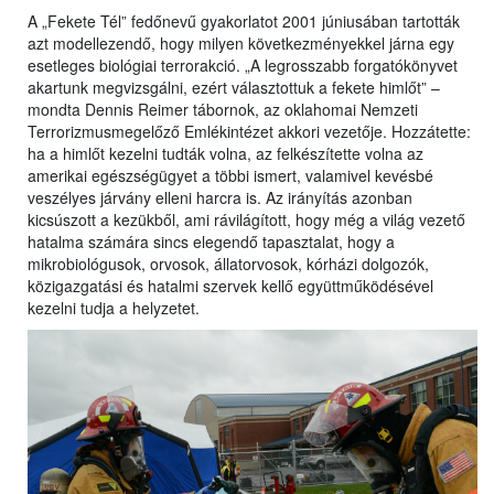
A „Fekete Tél” fedőnevű gyakorlatot 2001 júniusában tartották
azt modellezendő, hogy milyen következményekkel járna egy
esetleges biológiai terrorakció. „A legrosszabb forgatókönyvet
akartunk megvizsgálni, ezért választottuk a fekete himlőt” –
mondta Dennis Reimer tábornok, az oklahomai Nemzeti
Terrorizmusmegelőző Emlékintézet akkori vezetője. Hozzátette:
ha a himlőt kezelni tudták volna, az felkészítette volna az
amerikai egészségügyet a többi ismert, valamivel kevésbé
veszélyes járvány elleni harcra is. Az irányítás azonban
kicsúszott a kezükből, ami rávilágított, hogy még a világ vezető
hatalma számára sincs elegendő tapasztalat, hogy a
mikrobiológusok, orvosok, állatorvosok, kórházi dolgozók,
közigazgatási és hatalmi szervek kellő együttműködésével
kezelni tudja a helyzetet.