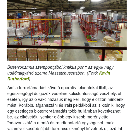
Bioterrorizmus szempontjából kritikus pont: az egyik nagy
üdítőitalgyártó üzeme Massatchusettsben. (Fotó:
Kevin
Rutherford
)
Ami a terrortámadást követő operatív feladatokat illeti, az
egészségügyi dolgozók védelme kulcsfontosságú vészhelyzet
esetén, így az ő vakcinázásuk meg kell, hogy előzzön mindenki
mást. Korábbi, afganisztáni és iraki példákból az is kitűnik, hogy
egy esetleges bioterror-támadás több hullámban következhet
be, az elkövetők ilyenkor előbb egy kisebb merénylettel
"odavonzzák" a mentő és rendfenntartó egységeket, majd
valamivel később újabb terrorcselekményt követnek el, ezúttal