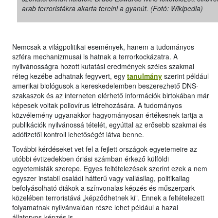
arab terroristákra akarta terelni a gyanút. (Fotó: Wikipedia)
Nemcsak a világpolitikai események, hanem a tudományos
szféra mechanizmusai is hatnak a terrorkockázatra. A
nyilvánosságra hozott kutatási eredmények széles szakmai
réteg kezébe adhatnak fegyvert, egy
tanulmány
szerint például
amerikai biológusok a kereskedelemben beszerezhető DNS-
szakaszok és az interneten elérhető információk birtokában már
képesek voltak poliovírus létrehozására. A tudományos
közvélemény ugyanakkor hagyományosan értékesnek tartja a
publikációk nyilvánossá tételét, egyúttal az erősebb szakmai és
adófizetői kontroll lehetőségét látva benne.
További kérdéseket vet fel a fejlett országok egyetemeire az
utóbbi évtizedekben óriási számban érkező külföldi
egyetemisták szerepe. Egyes feltételezések szerint ezek a nem
egyszer instabil családi hátterű vagy vallásilag, politikailag
befolyásolható diákok a színvonalas képzés és műszerpark
közelében terroristává „képződhetnek ki”. Ennek a feltételezett
folyamatnak nyilvánvalóan része lehet például a hazai
állatorvos-képzés is.