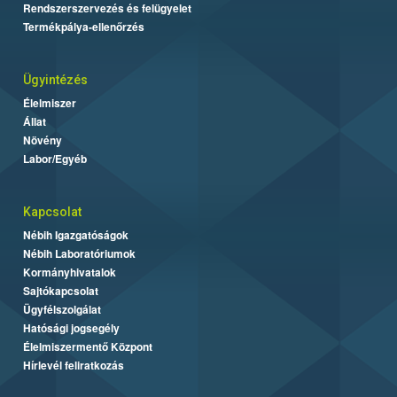
Rendszerszervezés és felügyelet
Termékpálya-ellenőrzés
Ügyintézés
Élelmiszer
Állat
Növény
Labor/Egyéb
Kapcsolat
Nébih Igazgatóságok
Nébih Laboratóriumok
Kormányhivatalok
Sajtókapcsolat
Ügyfélszolgálat
Hatósági jogsegély
Élelmiszermentő Központ
Hírlevél feliratkozás