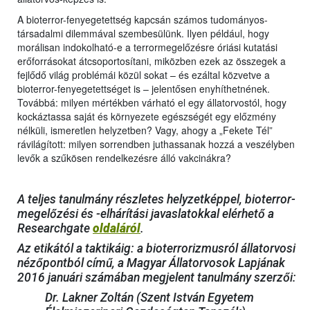
A bioterror-fenyegetettség kapcsán számos tudományos-
társadalmi dilemmával szembesülünk. Ilyen például, hogy
morálisan indokolható-e a terrormegelőzésre óriási kutatási
erőforrásokat átcsoportosítani, miközben ezek az összegek a
fejlődő világ problémái közül sokat – és ezáltal közvetve a
bioterror-fenyegetettséget is – jelentősen enyhíthetnének.
Továbbá: milyen mértékben várható el egy állatorvostól, hogy
kockáztassa saját és környezete egészségét egy előzmény
nélküli, ismeretlen helyzetben? Vagy, ahogy a „Fekete Tél”
rávilágított: milyen sorrendben juthassanak hozzá a veszélyben
levők a szűkösen rendelkezésre álló vakcinákra?
A teljes tanulmány részletes helyzetképpel, bioterror-
megelőzési és -elhárítási javaslatokkal elérhető a
Researchgate
oldaláról
.
Az etikától a taktikáig: a bioterrorizmusról állatorvosi
nézőpontból című, a Magyar Állatorvosok Lapjának
2016 januári számában megjelent tanulmány szerzői:
Dr. Lakner Zoltán (Szent István Egyetem