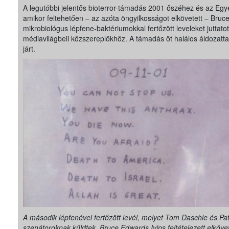
A legutóbbi jelentős bioterror-támadás 2001 őszéhez és az Egy
amikor feltehetően – az azóta öngyilkosságot elkövetett – Bruc
mikrobiológus lépfene-baktériumokkal fertőzött leveleket juttatott 
médiavilágbeli közszereplőkhöz. A támadás öt halálos áldozattal 
járt.
A második lépfenével fertőzött levél, melyet Tom Daschle és Pa
szenátoroknak küldtek. Bruce Edwards Ivins feltételezett elköve