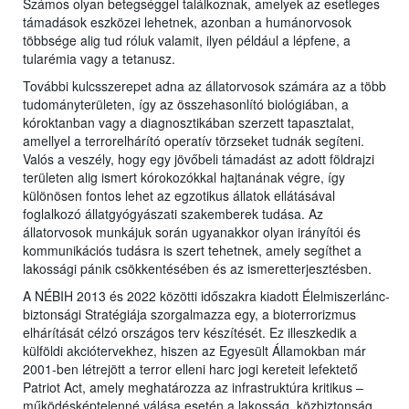
Számos olyan betegséggel találkoznak, amelyek az esetleges
támadások eszközei lehetnek, azonban a humánorvosok
többsége alig tud róluk valamit, ilyen például a lépfene, a
tularémia vagy a tetanusz.
További kulcsszerepet adna az állatorvosok számára az a több
tudományterületen, így az összehasonlító biológiában, a
kóroktanban vagy a diagnosztikában szerzett tapasztalat,
amellyel a terrorelhárító operatív törzseket tudnák segíteni.
Valós a veszély, hogy egy jövőbeli támadást az adott földrajzi
területen alig ismert kórokozókkal hajtanának végre, így
különösen fontos lehet az egzotikus állatok ellátásával
foglalkozó állatgyógyászati szakemberek tudása. Az
állatorvosok munkájuk során ugyanakkor olyan irányítói és
kommunikációs tudásra is szert tehetnek, amely segíthet a
lakossági pánik csökkentésében és az ismeretterjesztésben.
A NÉBIH 2013 és 2022 közötti időszakra kiadott Élelmiszerlánc-
biztonsági Stratégiája szorgalmazza egy, a bioterrorizmus
elhárítását célzó országos terv készítését. Ez illeszkedik a
külföldi akciótervekhez, hiszen az Egyesült Államokban már
2001-ben létrejött a terror elleni harc jogi kereteit lefektető
Patriot Act, amely meghatározza az infrastruktúra kritikus –
működésképtelenné válása esetén a lakosság, közbiztonság