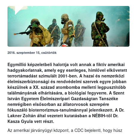
2016. szeptember 15, csütörtök
Egymillió képzeletbeli halottja volt annak a fiktív amerikai
hadgyakorlatnak, amely egy esetleges, himlővel elkövetett
terrortámadást szimulált 2001-ben. A hazai és nemzetközi
élelmiszerbiztonsági és rendvédelmi szervek egyre jobban
készülnek a XX. század atombomba melletti legpusztítóbb
találmányának elhárítására, a biológiai fegyverre. A Szent
István Egyetem Élelmiszeripari Gazdaságtan Tanszéke
nemrégiben elsősorban az állatorvosok szerepére
fókuszáló bioterrorizmus-tanulmánnyal jelentkezett. A Dr.
Lakner Zoltán által vezetett kutatásban a NÉBIH-től Dr.
Kasza Gyula vett részt.
Az amerikai járványügyi központ, a CDC bejelenti, hogy húsz