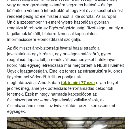
vagy nemzetgazdaság számára végzetes hatású – és így
különösen védendő infrastruktúrát; egy két évvel későbbi elnöki
rendelet pedig az élelmiszerláncot is ide sorolta. Az Európai
Unió a szeptember 11-i merényletre hasonlóan gyorsan
reagálva létrehozta az Egészségbiztonsági Bizottságot, amely a
tagállamok közötti, bioterrorizmussal kapcsolatos
információcsere előmozdítását szolgálja.
Az élelmiszerlánc-biztonsági hivatal hazai stratégiai
javaslatainak egyik része, egy országos hatáskörű, gyors
reagálású, tapasztalt, a rendkívüli eseményeket hatékonyan
koordináló egység létrehozása már megtörtént a NÉBIH Kiemelt
Ügyek Igazgatóságán. Emellett fontos az infrastruktúra különös
figyelemmel védendő, kritikus pontjainak
meghatározása. Amerikában
több mint 77 ezer
olyan helyet
jelöltek meg, amelyek potenciális terrortámadás-célpontok
lehetnek. Ezek mintegy harmada kapcsolódott az
élelmiszeriparhoz – mezőgazdasági vállalkozások, az
élelmiszerlánc elemei, az ivóvízellátás részei, kereskedelmi
egységek.