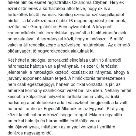
fekete himlős esetet regisztráltak Oklahoma Cityben. Helyiek
ezrei özönlenek a kórházakba attól félve, hogy ők is a
fertőzöttek között vannak. Keating szenátor szükségállapotot
hirdet – a következő nap újabb 16 megbetegedést jelentenek,
ezúttal már Georgiából és Pennsylvaniából. A központi
kommunikáció iraki terroristákat gyanúsít a himlő-vírustörzsek
behozatalával. A kormányzat közli, hogy mindössze 15 millió
vakcina áll rendelkezésre a szövetségi raktárokban. Az elérhető
oltóanyagért tömegverekedések alakulnak ki.
Két héttel a biológiai terrorakció elindítása után 15 államból
háromszáz halottja van a járványnak. 14 ezer új fertőzést
jelentenek: a hatóságok kezéből kicsúszik az irányítás, ahogy a
járvány exponenciálisan terjed. A himlőkitörés természetesen
nem csak egészségügyi, hanem politikai vonzattal is jár, az
amerikai kormány szankciókat vezet be Irak ellen. Néhány héttel
később a külpolitikai helyzet is tarthatatlanná válik, az iraki
hadsereg a büntetésekre adott válaszként megjelenik a kuvaiti
határnál, amire az Egyesült Államok és az Egyesült Királyság
közel-keleti háborús készültséggel reagál. Ekkorra egymillió
amerikai halottja és hárommillió fertőzöttje van a
himlőjárványnak, miközben az anyagi vonzata tízmilliárd
dolláros nagyságrendű.