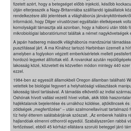
fizetett azért, hogy a betegséget előbb injekció, később kockacu
útján elterjesszék a Nagy-Britanniába szállítandó igásállatok kö
rendelkezésre álló jelentések a világháborús járványkitörésekről,
információ, hogy Dilger vírustörzsei egyáltalán életképesek volt
komolyságát támasztja alá azonban, hogy a háború után több f
mikrobiológiai laboratóriumot találtak a német nagykövetségek 
A japán hadsereg második világháborús mandzsúriai támadása
pusztítással járt. A ma Kínához tartozó Harbinban üzemelt a hí
amelyben a foglyokon végzett emberkísérletek mellett pestisfert
hordozó legyeket állítottak elő. A rovarokat azután repülőgépek
lakosság közé, közvetett és közvetlen módon mintegy 440 ezer
ezzel.
1984-ben az egyesült államokbeli Oregon államban található 
vetettek be biológiai fegyvert a helyhatósági választások mani
lakosság távol tartásával. A támadás elkövetői az indiai szárm
Oshónak hívott vallási vezető hívei voltak, akik több haszontal
hajléktalanok bejelentése és urnákhoz küldése, ajtókilincsek é
zöldségek „megfertőzése” – után szalmonellavírust tartalmazó 
tíz helyi étterem salátabárjának szószait. „Az emberek halálra 
hajlandóak elmenni otthonról egyedül. Szabályszerűen rabbá v
fertőzéssel, ebből 45 kórházi ellátásra szoruló beteggel járó tá