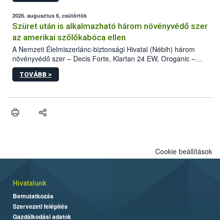
fában is azonosították. A növényvédelmi szakemberek folytatják
az intenzív felderítést, emellett az intézkedéseket a szlovák
2026. augusztus 6, csütörtök
hatósággal is összehangolják a terjedés megállítása érdekében.
Szüret után is alkalmazható három növényvédő szer
az amerikai szőlőkabóca ellen
A Nemzeti Élelmiszerlánc-biztonsági Hivatal (Nébih) három
növényvédő szer – Decis Forte, Klartan 24 EW, Oroganic –
engedélyokiratát módosította, így azok a szüretet követően,
TOVÁBB >
egészen a vesszőérettség (BBCH 91) stádiumáig
felhasználhatóak a szőlőben. A kiterjesztések célja, hogy a korai
érésű szőlőkben is legyen lehetőség a károsító elleni további
védekezésre. Az Oroganic készítmény kis kiszerelésben kiskerti
felhasználók számára is elérhető és ökológiai termesztésben is
engedélyezett.
Cookie beállítások
Hivatalunk
Bemutatkozás
Szervezeti felépítés
Gazdálkodási adatok