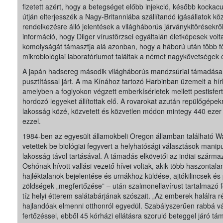
fizetett azért, hogy a betegséget előbb injekció, később kockacu
útján elterjesszék a Nagy-Britanniába szállítandó igásállatok kö
rendelkezésre álló jelentések a világháborús járványkitörésekről,
információ, hogy Dilger vírustörzsei egyáltalán életképesek volt
komolyságát támasztja alá azonban, hogy a háború után több f
mikrobiológiai laboratóriumot találtak a német nagykövetségek 
A japán hadsereg második világháborús mandzsúriai támadása
pusztítással járt. A ma Kínához tartozó Harbinban üzemelt a hí
amelyben a foglyokon végzett emberkísérletek mellett pestisfert
hordozó legyeket állítottak elő. A rovarokat azután repülőgépek
lakosság közé, közvetett és közvetlen módon mintegy 440 ezer
ezzel.
1984-ben az egyesült államokbeli Oregon államban található 
vetettek be biológiai fegyvert a helyhatósági választások mani
lakosság távol tartásával. A támadás elkövetői az indiai szárm
Oshónak hívott vallási vezető hívei voltak, akik több haszontal
hajléktalanok bejelentése és urnákhoz küldése, ajtókilincsek é
zöldségek „megfertőzése” – után szalmonellavírust tartalmazó 
tíz helyi étterem salátabárjának szószait. „Az emberek halálra 
hajlandóak elmenni otthonról egyedül. Szabályszerűen rabbá v
fertőzéssel, ebből 45 kórházi ellátásra szoruló beteggel járó tá