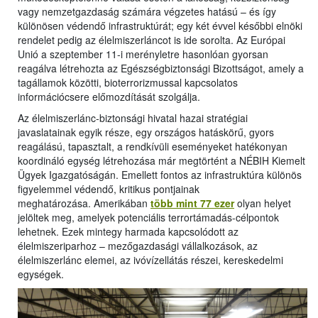
vagy nemzetgazdaság számára végzetes hatású – és így
különösen védendő infrastruktúrát; egy két évvel későbbi elnöki
rendelet pedig az élelmiszerláncot is ide sorolta. Az Európai
Unió a szeptember 11-i merényletre hasonlóan gyorsan
reagálva létrehozta az Egészségbiztonsági Bizottságot, amely a
tagállamok közötti, bioterrorizmussal kapcsolatos
információcsere előmozdítását szolgálja.
Az élelmiszerlánc-biztonsági hivatal hazai stratégiai
javaslatainak egyik része, egy országos hatáskörű, gyors
reagálású, tapasztalt, a rendkívüli eseményeket hatékonyan
koordináló egység létrehozása már megtörtént a NÉBIH Kiemelt
Ügyek Igazgatóságán. Emellett fontos az infrastruktúra különös
figyelemmel védendő, kritikus pontjainak
meghatározása. Amerikában
több mint 77 ezer
olyan helyet
jelöltek meg, amelyek potenciális terrortámadás-célpontok
lehetnek. Ezek mintegy harmada kapcsolódott az
élelmiszeriparhoz – mezőgazdasági vállalkozások, az
élelmiszerlánc elemei, az ivóvízellátás részei, kereskedelmi
egységek.