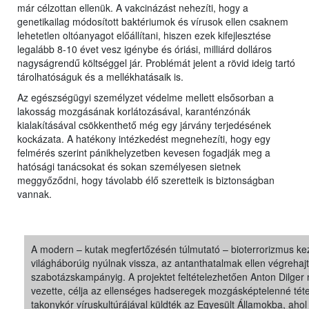
már célzottan ellenük. A vakcinázást nehezíti, hogy a
genetikailag módosított baktériumok és vírusok ellen csaknem
lehetetlen oltóanyagot előállítani, hiszen ezek kifejlesztése
legalább 8-10 évet vesz igénybe és óriási, milliárd dolláros
nagyságrendű költséggel jár. Problémát jelent a rövid ideig tartó
tárolhatóságuk és a mellékhatásaik is.
Az egészségügyi személyzet védelme mellett elsősorban a
lakosság mozgásának korlátozásával, karanténzónák
kialakításával csökkenthető még egy járvány terjedésének
kockázata. A hatékony intézkedést megnehezíti, hogy egy
felmérés szerint pánikhelyzetben kevesen fogadják meg a
hatósági tanácsokat és sokan személyesen sietnek
meggyőződni, hogy távolabb élő szeretteik is biztonságban
vannak.
A modern – kutak megfertőzésén túlmutató – bioterrorizmus kez
világháborúig nyúlnak vissza, az antanthatalmak ellen végrehajt
szabotázskampányig. A projektet feltételezhetően Anton Dilger
vezette, célja az ellenséges hadseregek mozgásképtelenné téte
takonykór víruskultúrájával küldték az Egyesült Államokba, a