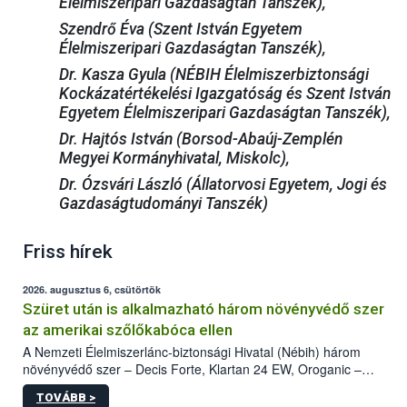
Élelmiszeripari Gazdaságtan Tanszék),
Szendrő Éva (Szent István Egyetem
Élelmiszeripari Gazdaságtan Tanszék),
Dr. Kasza Gyula (NÉBIH Élelmiszerbiztonsági
Kockázatértékelési Igazgatóság és Szent István
Egyetem Élelmiszeripari Gazdaságtan Tanszék),
Dr. Hajtós István (Borsod-Abaúj-Zemplén
Megyei Kormányhivatal, Miskolc),
Dr. Ózsvári László (Állatorvosi Egyetem, Jogi és
Gazdaságtudományi Tanszék)
Friss hírek
2026. augusztus 6, csütörtök
Szüret után is alkalmazható három növényvédő szer
az amerikai szőlőkabóca ellen
A Nemzeti Élelmiszerlánc-biztonsági Hivatal (Nébih) három
növényvédő szer – Decis Forte, Klartan 24 EW, Oroganic –
engedélyokiratát módosította, így azok a szüretet követően,
TOVÁBB >
egészen a vesszőérettség (BBCH 91) stádiumáig