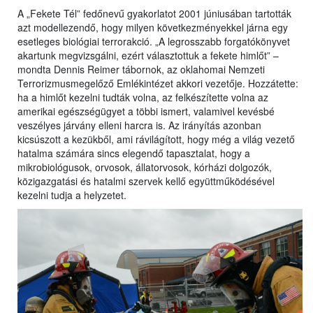
A „Fekete Tél” fedőnevű gyakorlatot 2001 júniusában tartották
azt modellezendő, hogy milyen következményekkel járna egy
esetleges biológiai terrorakció. „A legrosszabb forgatókönyvet
akartunk megvizsgálni, ezért választottuk a fekete himlőt” –
mondta Dennis Reimer tábornok, az oklahomai Nemzeti
Terrorizmusmegelőző Emlékintézet akkori vezetője. Hozzátette:
ha a himlőt kezelni tudták volna, az felkészítette volna az
amerikai egészségügyet a többi ismert, valamivel kevésbé
veszélyes járvány elleni harcra is. Az irányítás azonban
kicsúszott a kezükből, ami rávilágított, hogy még a világ vezető
hatalma számára sincs elegendő tapasztalat, hogy a
mikrobiológusok, orvosok, állatorvosok, kórházi dolgozók,
közigazgatási és hatalmi szervek kellő együttműködésével
kezelni tudja a helyzetet.