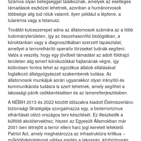
Számos olyan betegséggel találkoznak, amelyek az esetleges
támadások eszközei lehetnek, azonban a humánorvosok
többsége alig tud róluk valamit, ilyen például a lépfene, a
tularémia vagy a tetanusz.
További kulcsszerepet adna az állatorvosok számára az a több
tudományterületen, így az összehasonlító biológiában, a
kóroktanban vagy a diagnosztikában szerzett tapasztalat,
amellyel a terrorelhárító operatív törzseket tudnák segíteni.
Valós a veszély, hogy egy jövőbeli támadást az adott földrajzi
területen alig ismert kórokozókkal hajtanának végre, így
különösen fontos lehet az egzotikus állatok ellátásával
foglalkozó állatgyógyászati szakemberek tudása. Az
állatorvosok munkájuk során ugyanakkor olyan irányítói és
kommunikációs tudásra is szert tehetnek, amely segíthet a
lakossági pánik csökkentésében és az ismeretterjesztésben.
A NÉBIH 2013 és 2022 közötti időszakra kiadott Élelmiszerlánc-
biztonsági Stratégiája szorgalmazza egy, a bioterrorizmus
elhárítását célzó országos terv készítését. Ez illeszkedik a
külföldi akciótervekhez, hiszen az Egyesült Államokban már
2001-ben létrejött a terror elleni harc jogi kereteit lefektető
Patriot Act, amely meghatározza az infrastruktúra kritikus –
működésképtelenné válása esetén a lakosság, közbiztonság