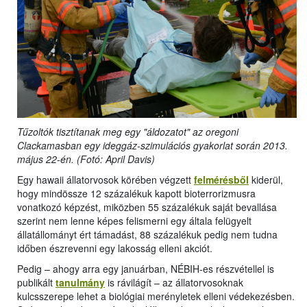
Tűzoltók tisztítanak meg egy "áldozatot" az oregoni
Clackamasban egy ideggáz-szimulációs gyakorlat során 2013.
május 22-én. (Fotó: April Davis)
Egy hawaii állatorvosok körében végzett
felmérésből
kiderül,
hogy mindössze 12 százalékuk kapott bioterrorizmusra
vonatkozó képzést, miközben 55 százalékuk saját bevallása
szerint nem lenne képes felismerni egy általa felügyelt
állatállományt ért támadást, 88 százalékuk pedig nem tudna
időben észrevenni egy lakosság elleni akciót.
Pedig – ahogy arra egy januárban, NÉBIH-es részvétellel is
publikált
tanulmány
is rávilágít – az állatorvosoknak
kulcsszerepe lehet a biológiai merényletek elleni védekezésben.