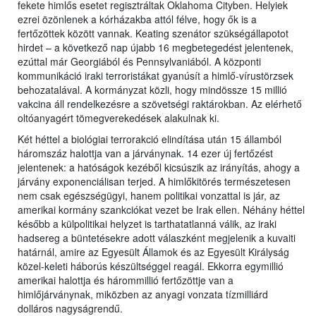
fekete himlős esetet regisztráltak Oklahoma Cityben. Helyiek
ezrei özönlenek a kórházakba attól félve, hogy ők is a
fertőzöttek között vannak. Keating szenátor szükségállapotot
hirdet – a következő nap újabb 16 megbetegedést jelentenek,
ezúttal már Georgiából és Pennsylvaniából. A központi
kommunikáció iraki terroristákat gyanúsít a himlő-vírustörzsek
behozatalával. A kormányzat közli, hogy mindössze 15 millió
vakcina áll rendelkezésre a szövetségi raktárokban. Az elérhető
oltóanyagért tömegverekedések alakulnak ki.
Két héttel a biológiai terrorakció elindítása után 15 államból
háromszáz halottja van a járványnak. 14 ezer új fertőzést
jelentenek: a hatóságok kezéből kicsúszik az irányítás, ahogy a
járvány exponenciálisan terjed. A himlőkitörés természetesen
nem csak egészségügyi, hanem politikai vonzattal is jár, az
amerikai kormány szankciókat vezet be Irak ellen. Néhány héttel
később a külpolitikai helyzet is tarthatatlanná válik, az iraki
hadsereg a büntetésekre adott válaszként megjelenik a kuvaiti
határnál, amire az Egyesült Államok és az Egyesült Királyság
közel-keleti háborús készültséggel reagál. Ekkorra egymillió
amerikai halottja és hárommillió fertőzöttje van a
himlőjárványnak, miközben az anyagi vonzata tízmilliárd
dolláros nagyságrendű.