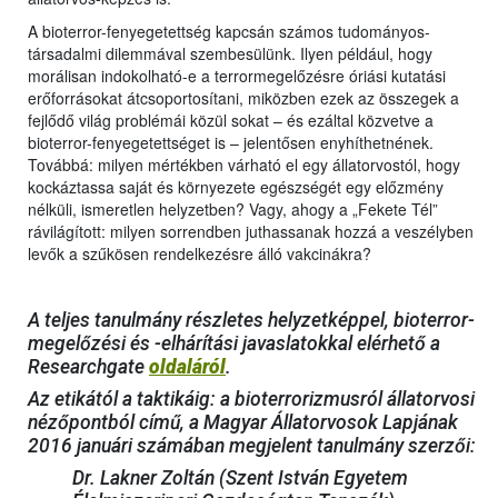
A bioterror-fenyegetettség kapcsán számos tudományos-
társadalmi dilemmával szembesülünk. Ilyen például, hogy
morálisan indokolható-e a terrormegelőzésre óriási kutatási
erőforrásokat átcsoportosítani, miközben ezek az összegek a
fejlődő világ problémái közül sokat – és ezáltal közvetve a
bioterror-fenyegetettséget is – jelentősen enyhíthetnének.
Továbbá: milyen mértékben várható el egy állatorvostól, hogy
kockáztassa saját és környezete egészségét egy előzmény
nélküli, ismeretlen helyzetben? Vagy, ahogy a „Fekete Tél”
rávilágított: milyen sorrendben juthassanak hozzá a veszélyben
levők a szűkösen rendelkezésre álló vakcinákra?
A teljes tanulmány részletes helyzetképpel, bioterror-
megelőzési és -elhárítási javaslatokkal elérhető a
Researchgate
oldaláról
.
Az etikától a taktikáig: a bioterrorizmusról állatorvosi
nézőpontból című, a Magyar Állatorvosok Lapjának
2016 januári számában megjelent tanulmány szerzői:
Dr. Lakner Zoltán (Szent István Egyetem