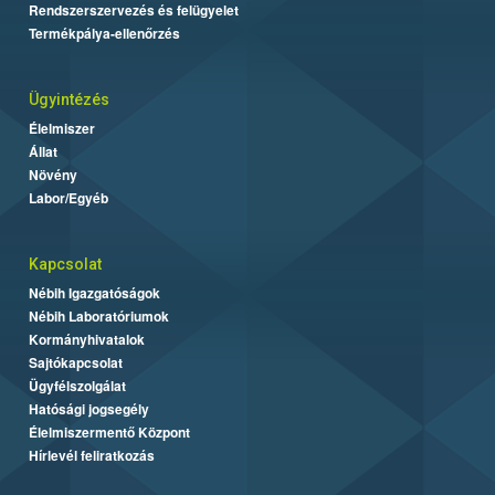
Rendszerszervezés és felügyelet
Termékpálya-ellenőrzés
Ügyintézés
Élelmiszer
Állat
Növény
Labor/Egyéb
Kapcsolat
Nébih Igazgatóságok
Nébih Laboratóriumok
Kormányhivatalok
Sajtókapcsolat
Ügyfélszolgálat
Hatósági jogsegély
Élelmiszermentő Központ
Hírlevél feliratkozás