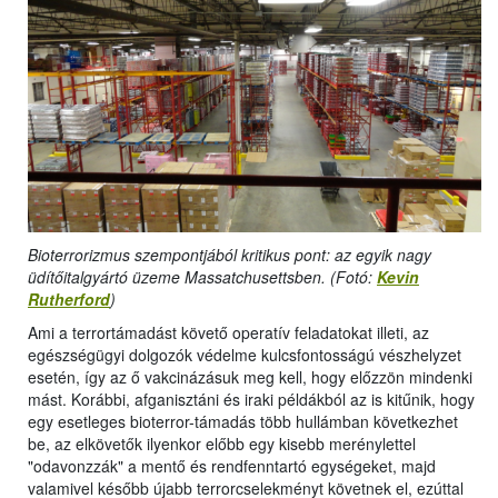
Bioterrorizmus szempontjából kritikus pont: az egyik nagy
üdítőitalgyártó üzeme Massatchusettsben. (Fotó:
Kevin
Rutherford
)
Ami a terrortámadást követő operatív feladatokat illeti, az
egészségügyi dolgozók védelme kulcsfontosságú vészhelyzet
esetén, így az ő vakcinázásuk meg kell, hogy előzzön mindenki
mást. Korábbi, afganisztáni és iraki példákból az is kitűnik, hogy
egy esetleges bioterror-támadás több hullámban következhet
be, az elkövetők ilyenkor előbb egy kisebb merénylettel
"odavonzzák" a mentő és rendfenntartó egységeket, majd
valamivel később újabb terrorcselekményt követnek el, ezúttal