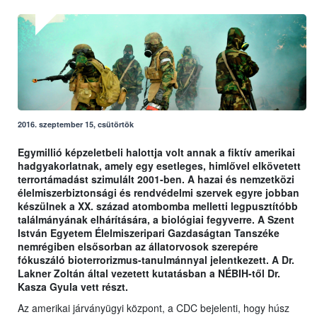
2016. szeptember 15, csütörtök
Egymillió képzeletbeli halottja volt annak a fiktív amerikai
hadgyakorlatnak, amely egy esetleges, himlővel elkövetett
terrortámadást szimulált 2001-ben. A hazai és nemzetközi
élelmiszerbiztonsági és rendvédelmi szervek egyre jobban
készülnek a XX. század atombomba melletti legpusztítóbb
találmányának elhárítására, a biológiai fegyverre. A Szent
István Egyetem Élelmiszeripari Gazdaságtan Tanszéke
nemrégiben elsősorban az állatorvosok szerepére
fókuszáló bioterrorizmus-tanulmánnyal jelentkezett. A Dr.
Lakner Zoltán által vezetett kutatásban a NÉBIH-től Dr.
Kasza Gyula vett részt.
Az amerikai járványügyi központ, a CDC bejelenti, hogy húsz