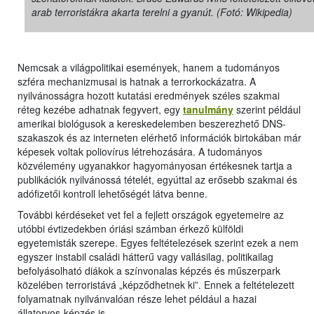
arab terroristákra akarta terelni a gyanút. (Fotó: Wikipedia)
Nemcsak a világpolitikai események, hanem a tudományos
szféra mechanizmusai is hatnak a terrorkockázatra. A
nyilvánosságra hozott kutatási eredmények széles szakmai
réteg kezébe adhatnak fegyvert, egy
tanulmány
szerint például
amerikai biológusok a kereskedelemben beszerezhető DNS-
szakaszok és az interneten elérhető információk birtokában már
képesek voltak poliovírus létrehozására. A tudományos
közvélemény ugyanakkor hagyományosan értékesnek tartja a
publikációk nyilvánossá tételét, egyúttal az erősebb szakmai és
adófizetői kontroll lehetőségét látva benne.
További kérdéseket vet fel a fejlett országok egyetemeire az
utóbbi évtizedekben óriási számban érkező külföldi
egyetemisták szerepe. Egyes feltételezések szerint ezek a nem
egyszer instabil családi hátterű vagy vallásilag, politikailag
befolyásolható diákok a színvonalas képzés és műszerpark
közelében terroristává „képződhetnek ki”. Ennek a feltételezett
folyamatnak nyilvánvalóan része lehet például a hazai
állatorvos-képzés is.