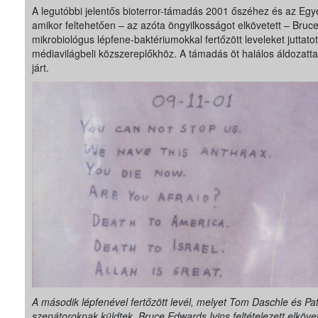
A legutóbbi jelentős bioterror-támadás 2001 őszéhez és az Egy
amikor feltehetően – az azóta öngyilkosságot elkövetett – Bruc
mikrobiológus lépfene-baktériumokkal fertőzött leveleket juttatott 
médiavilágbeli közszereplőkhöz. A támadás öt halálos áldozattal 
járt.
A második lépfenével fertőzött levél, melyet Tom Daschle és Pa
szenátoroknak küldtek. Bruce Edwards Ivins feltételezett elköve