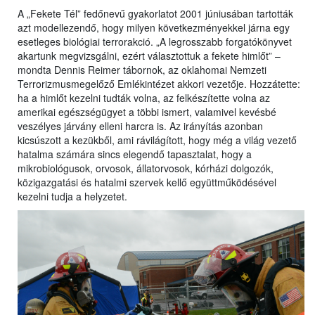
A „Fekete Tél” fedőnevű gyakorlatot 2001 júniusában tartották
azt modellezendő, hogy milyen következményekkel járna egy
esetleges biológiai terrorakció. „A legrosszabb forgatókönyvet
akartunk megvizsgálni, ezért választottuk a fekete himlőt” –
mondta Dennis Reimer tábornok, az oklahomai Nemzeti
Terrorizmusmegelőző Emlékintézet akkori vezetője. Hozzátette:
ha a himlőt kezelni tudták volna, az felkészítette volna az
amerikai egészségügyet a többi ismert, valamivel kevésbé
veszélyes járvány elleni harcra is. Az irányítás azonban
kicsúszott a kezükből, ami rávilágított, hogy még a világ vezető
hatalma számára sincs elegendő tapasztalat, hogy a
mikrobiológusok, orvosok, állatorvosok, kórházi dolgozók,
közigazgatási és hatalmi szervek kellő együttműködésével
kezelni tudja a helyzetet.