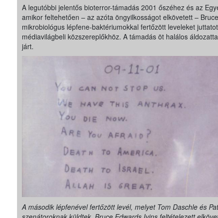
A legutóbbi jelentős bioterror-támadás 2001 őszéhez és az Egy
amikor feltehetően – az azóta öngyilkosságot elkövetett – Bruc
mikrobiológus lépfene-baktériumokkal fertőzött leveleket juttatott 
médiavilágbeli közszereplőkhöz. A támadás öt halálos áldozattal 
járt.
A második lépfenével fertőzött levél, melyet Tom Daschle és Pa
szenátoroknak küldtek. Bruce Edwards Ivins feltételezett elköve