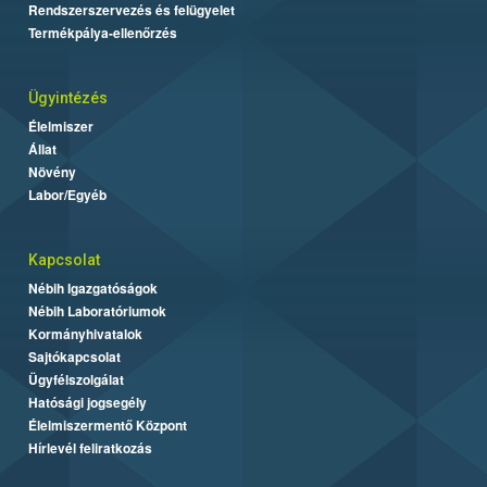
Rendszerszervezés és felügyelet
Termékpálya-ellenőrzés
Ügyintézés
Élelmiszer
Állat
Növény
Labor/Egyéb
Kapcsolat
Nébih Igazgatóságok
Nébih Laboratóriumok
Kormányhivatalok
Sajtókapcsolat
Ügyfélszolgálat
Hatósági jogsegély
Élelmiszermentő Központ
Hírlevél feliratkozás