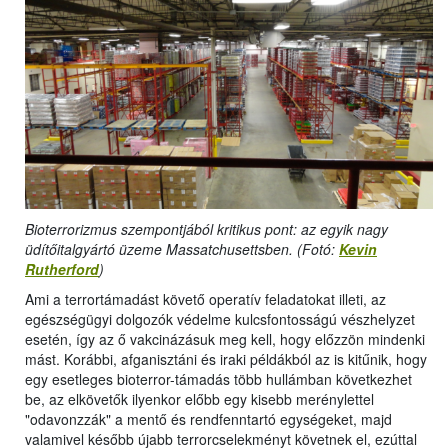
Bioterrorizmus szempontjából kritikus pont: az egyik nagy
üdítőitalgyártó üzeme Massatchusettsben. (Fotó:
Kevin
Rutherford
)
Ami a terrortámadást követő operatív feladatokat illeti, az
egészségügyi dolgozók védelme kulcsfontosságú vészhelyzet
esetén, így az ő vakcinázásuk meg kell, hogy előzzön mindenki
mást. Korábbi, afganisztáni és iraki példákból az is kitűnik, hogy
egy esetleges bioterror-támadás több hullámban következhet
be, az elkövetők ilyenkor előbb egy kisebb merénylettel
"odavonzzák" a mentő és rendfenntartó egységeket, majd
valamivel később újabb terrorcselekményt követnek el, ezúttal