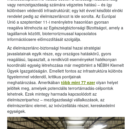
vagy nemzetgazdaság számára végzetes hatású – és így
különösen védendő infrastruktúrát; egy két évvel későbbi elnöki
rendelet pedig az élelmiszerláncot is ide sorolta. Az Európai
Unió a szeptember 11-i merényletre hasonlóan gyorsan
reagálva létrehozta az Egészségbiztonsági Bizottságot, amely a
tagállamok közötti, bioterrorizmussal kapcsolatos
információcsere előmozdítását szolgálja.
Az élelmiszerlánc-biztonsági hivatal hazai stratégiai
javaslatainak egyik része, egy országos hatáskörű, gyors
reagálású, tapasztalt, a rendkívüli eseményeket hatékonyan
koordináló egység létrehozása már megtörtént a NÉBIH Kiemelt
Ügyek Igazgatóságán. Emellett fontos az infrastruktúra különös
figyelemmel védendő, kritikus pontjainak
meghatározása. Amerikában
több mint 77 ezer
olyan helyet
jelöltek meg, amelyek potenciális terrortámadás-célpontok
lehetnek. Ezek mintegy harmada kapcsolódott az
élelmiszeriparhoz – mezőgazdasági vállalkozások, az
élelmiszerlánc elemei, az ivóvízellátás részei, kereskedelmi
egységek.