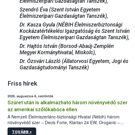
Élelmiszeripari Gazdaságtan Tanszék),
Szendrő Éva (Szent István Egyetem
Élelmiszeripari Gazdaságtan Tanszék),
Dr. Kasza Gyula (NÉBIH Élelmiszerbiztonsági
Kockázatértékelési Igazgatóság és Szent István
Egyetem Élelmiszeripari Gazdaságtan Tanszék),
Dr. Hajtós István (Borsod-Abaúj-Zemplén
Megyei Kormányhivatal, Miskolc),
Dr. Ózsvári László (Állatorvosi Egyetem, Jogi és
Gazdaságtudományi Tanszék)
Friss hírek
2026. augusztus 6, csütörtök
Szüret után is alkalmazható három növényvédő szer
az amerikai szőlőkabóca ellen
A Nemzeti Élelmiszerlánc-biztonsági Hivatal (Nébih) három
növényvédő szer – Decis Forte, Klartan 24 EW, Oroganic –
engedélyokiratát módosította, így azok a szüretet követően,
TOVÁBB >
egészen a vesszőérettség (BBCH 91) stádiumáig