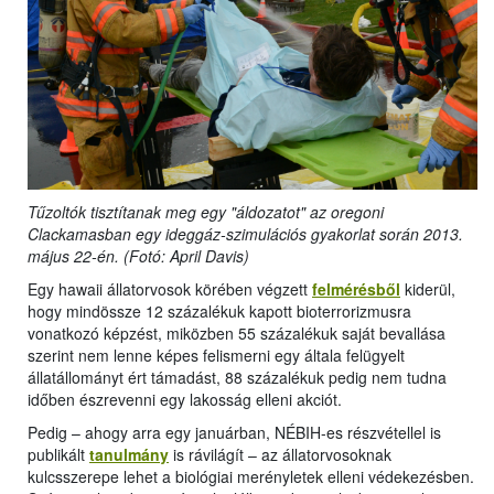
Tűzoltók tisztítanak meg egy "áldozatot" az oregoni
Clackamasban egy ideggáz-szimulációs gyakorlat során 2013.
május 22-én. (Fotó: April Davis)
Egy hawaii állatorvosok körében végzett
felmérésből
kiderül,
hogy mindössze 12 százalékuk kapott bioterrorizmusra
vonatkozó képzést, miközben 55 százalékuk saját bevallása
szerint nem lenne képes felismerni egy általa felügyelt
állatállományt ért támadást, 88 százalékuk pedig nem tudna
időben észrevenni egy lakosság elleni akciót.
Pedig – ahogy arra egy januárban, NÉBIH-es részvétellel is
publikált
tanulmány
is rávilágít – az állatorvosoknak
kulcsszerepe lehet a biológiai merényletek elleni védekezésben.