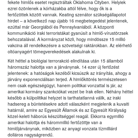
fekete himlős esetet regisztráltak Oklahoma Cityben. Helyiek
ezrei özönlenek a kórházakba attól félve, hogy ők is a
fertőzöttek között vannak. Keating szenátor szükségállapotot
hirdet – a következő nap újabb 16 megbetegedést jelentenek,
ezúttal már Georgiából és Pennsylvaniából. A központi
kommunikáció iraki terroristákat gyanúsít a himlő-vírustörzsek
behozatalával. A kormányzat közli, hogy mindössze 15 millió
vakcina áll rendelkezésre a szövetségi raktárokban. Az elérhető
oltóanyagért tömegverekedések alakulnak ki.
Két héttel a biológiai terrorakció elindítása után 15 államból
háromszáz halottja van a járványnak. 14 ezer új fertőzést
jelentenek: a hatóságok kezéből kicsúszik az irányítás, ahogy a
járvány exponenciálisan terjed. A himlőkitörés természetesen
nem csak egészségügyi, hanem politikai vonzattal is jár, az
amerikai kormány szankciókat vezet be Irak ellen. Néhány héttel
később a külpolitikai helyzet is tarthatatlanná válik, az iraki
hadsereg a büntetésekre adott válaszként megjelenik a kuvaiti
határnál, amire az Egyesült Államok és az Egyesült Királyság
közel-keleti háborús készültséggel reagál. Ekkorra egymillió
amerikai halottja és hárommillió fertőzöttje van a
himlőjárványnak, miközben az anyagi vonzata tízmilliárd
dolláros nagyságrendű.