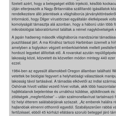
fizetett azért, hogy a betegséget előbb injekció, később kockacu
útján elterjesszék a Nagy-Britanniába szállítandó igásállatok kö
rendelkezésre álló jelentések a világháborús járványkitörésekről,
információ, hogy Dilger vírustörzsei egyáltalán életképesek volt
komolyságát támasztja alá azonban, hogy a háború után több f
mikrobiológiai laboratóriumot találtak a német nagykövetségek 
A japán hadsereg második világháborús mandzsúriai támadása
pusztítással járt. A ma Kínához tartozó Harbinban üzemelt a hí
amelyben a foglyokon végzett emberkísérletek mellett pestisfert
hordozó legyeket állítottak elő. A rovarokat azután repülőgépek
lakosság közé, közvetett és közvetlen módon mintegy 440 ezer
ezzel.
1984-ben az egyesült államokbeli Oregon államban található 
vetettek be biológiai fegyvert a helyhatósági választások mani
lakosság távol tartásával. A támadás elkövetői az indiai szárm
Oshónak hívott vallási vezető hívei voltak, akik több haszontal
hajléktalanok bejelentése és urnákhoz küldése, ajtókilincsek é
zöldségek „megfertőzése” – után szalmonellavírust tartalmazó 
tíz helyi étterem salátabárjának szószait. „Az emberek halálra 
hajlandóak elmenni otthonról egyedül. Szabályszerűen rabbá v
fertőzéssel, ebből 45 kórházi ellátásra szoruló beteggel járó tá