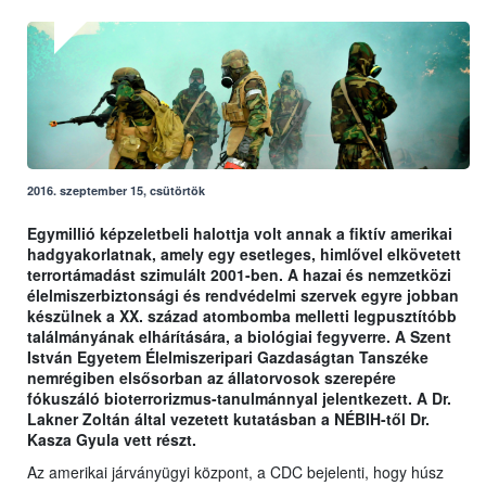
2016. szeptember 15, csütörtök
Egymillió képzeletbeli halottja volt annak a fiktív amerikai
hadgyakorlatnak, amely egy esetleges, himlővel elkövetett
terrortámadást szimulált 2001-ben. A hazai és nemzetközi
élelmiszerbiztonsági és rendvédelmi szervek egyre jobban
készülnek a XX. század atombomba melletti legpusztítóbb
találmányának elhárítására, a biológiai fegyverre. A Szent
István Egyetem Élelmiszeripari Gazdaságtan Tanszéke
nemrégiben elsősorban az állatorvosok szerepére
fókuszáló bioterrorizmus-tanulmánnyal jelentkezett. A Dr.
Lakner Zoltán által vezetett kutatásban a NÉBIH-től Dr.
Kasza Gyula vett részt.
Az amerikai járványügyi központ, a CDC bejelenti, hogy húsz