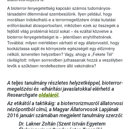
A bioterror-fenyegetettség kapcsán számos tudományos-
társadalmi dilemmával szembesülünk. Ilyen például, hogy
morálisan indokolható-e a terrormegelőzésre óriási kutatási
erőforrásokat átcsoportosítani, miközben ezek az összegek a
fejlődő világ problémái közül sokat – és ezáltal közvetve a
bioterror-fenyegetettséget is – jelentősen enyhíthetnének.
Továbbá: milyen mértékben várható el egy állatorvostól, hogy
kockáztassa saját és környezete egészségét egy előzmény
nélküli, ismeretlen helyzetben? Vagy, ahogy a „Fekete Tél”
rávilágított: milyen sorrendben juthassanak hozzá a veszélyben
levők a szűkösen rendelkezésre álló vakcinákra?
A teljes tanulmány részletes helyzetképpel, bioterror-
megelőzési és -elhárítási javaslatokkal elérhető a
Researchgate
oldaláról
.
Az etikától a taktikáig: a bioterrorizmusról állatorvosi
nézőpontból című, a Magyar Állatorvosok Lapjának
2016 januári számában megjelent tanulmány szerzői:
Dr. Lakner Zoltán (Szent István Egyetem