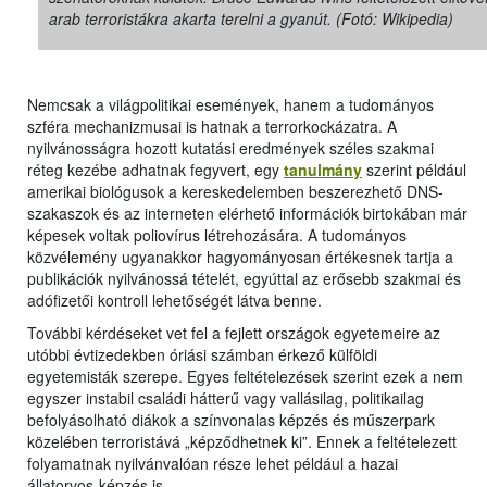
arab terroristákra akarta terelni a gyanút. (Fotó: Wikipedia)
Nemcsak a világpolitikai események, hanem a tudományos
szféra mechanizmusai is hatnak a terrorkockázatra. A
nyilvánosságra hozott kutatási eredmények széles szakmai
réteg kezébe adhatnak fegyvert, egy
tanulmány
szerint például
amerikai biológusok a kereskedelemben beszerezhető DNS-
szakaszok és az interneten elérhető információk birtokában már
képesek voltak poliovírus létrehozására. A tudományos
közvélemény ugyanakkor hagyományosan értékesnek tartja a
publikációk nyilvánossá tételét, egyúttal az erősebb szakmai és
adófizetői kontroll lehetőségét látva benne.
További kérdéseket vet fel a fejlett országok egyetemeire az
utóbbi évtizedekben óriási számban érkező külföldi
egyetemisták szerepe. Egyes feltételezések szerint ezek a nem
egyszer instabil családi hátterű vagy vallásilag, politikailag
befolyásolható diákok a színvonalas képzés és műszerpark
közelében terroristává „képződhetnek ki”. Ennek a feltételezett
folyamatnak nyilvánvalóan része lehet például a hazai
állatorvos-képzés is.