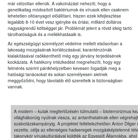
már célzottan ellenük. A vakcinázást nehezíti, hogy a
genetikailag módosított baktériumok és vírusok ellen csaknem
lehetetlen oltóanyagot előállítani, hiszen ezek kifejlesztése
legalább 8-10 évet vesz igénybe és óriási, milliárd dolláros
nagyságrendű költséggel jár. Problémát jelent a rövid ideig tartó
tárolhatóságuk és a mellékhatásaik is.
Az egészségügyi személyzet védelme mellett elsősorban a
lakosság mozgásának korlátozásával, karanténzónák
kialakításával csökkenthető még egy járvány terjedésének
kockázata. A hatékony intézkedést megnehezíti, hogy egy
felmérés szerint pánikhelyzetben kevesen fogadják meg a
hatósági tanácsokat és sokan személyesen sietnek
meggyőződni, hogy távolabb élő szeretteik is biztonságban
vannak.
A modern – kutak megfertőzésén túlmutató – bioterrorizmus kez
világháborúig nyúlnak vissza, az antanthatalmak ellen végrehajt
szabotázskampányig. A projektet feltételezhetően Anton Dilger
vezette, célja az ellenséges hadseregek mozgásképtelenné téte
takonykór víruskultúrájával küldték az Egyesült Államokba, a