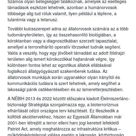
Számos olyan betegséggel találkoznak, amelyek az esetleges
támadások eszközei lehetnek, azonban a humánorvosok
többsége alig tud róluk valamit, ilyen például a lépfene, a
tularémia vagy a tetanusz.
További kulcsszerepet adna az állatorvosok számára az a több
tudományterületen, így az összehasonlító biológiában, a
kóroktanban vagy a diagnosztikában szerzett tapasztalat,
amellyel a terrorelhárító operatív törzseket tudnák segíteni.
Valós a veszély, hogy egy jövőbeli támadást az adott földrajzi
területen alig ismert kórokozókkal hajtanának végre, így
különösen fontos lehet az egzotikus állatok ellátásával
foglalkozó állatgyógyászati szakemberek tudása. Az
állatorvosok munkájuk során ugyanakkor olyan irányítói és
kommunikációs tudásra is szert tehetnek, amely segíthet a
lakossági pánik csökkentésében és az ismeretterjesztésben.
A NÉBIH 2013 és 2022 közötti időszakra kiadott Élelmiszerlánc-
biztonsági Stratégiája szorgalmazza egy, a bioterrorizmus
elhárítását célzó országos terv készítését. Ez illeszkedik a
külföldi akciótervekhez, hiszen az Egyesült Államokban már
2001-ben létrejött a terror elleni harc jogi kereteit lefektető
Patriot Act, amely meghatározza az infrastruktúra kritikus –
működésképtelenné válása esetén a lakosság, közbiztonság