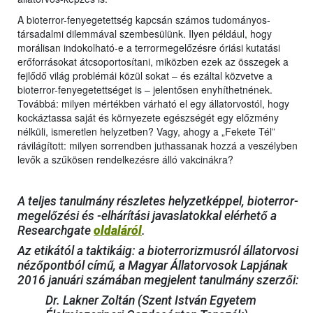
A bioterror-fenyegetettség kapcsán számos tudományos-
társadalmi dilemmával szembesülünk. Ilyen például, hogy
morálisan indokolható-e a terrormegelőzésre óriási kutatási
erőforrásokat átcsoportosítani, miközben ezek az összegek a
fejlődő világ problémái közül sokat – és ezáltal közvetve a
bioterror-fenyegetettséget is – jelentősen enyhíthetnének.
Továbbá: milyen mértékben várható el egy állatorvostól, hogy
kockáztassa saját és környezete egészségét egy előzmény
nélküli, ismeretlen helyzetben? Vagy, ahogy a „Fekete Tél”
rávilágított: milyen sorrendben juthassanak hozzá a veszélyben
levők a szűkösen rendelkezésre álló vakcinákra?
A teljes tanulmány részletes helyzetképpel, bioterror-
megelőzési és -elhárítási javaslatokkal elérhető a
Researchgate
oldaláról
.
Az etikától a taktikáig: a bioterrorizmusról állatorvosi
nézőpontból című, a Magyar Állatorvosok Lapjának
2016 januári számában megjelent tanulmány szerzői:
Dr. Lakner Zoltán (Szent István Egyetem