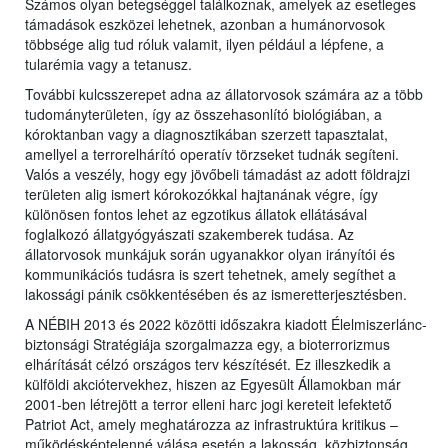
Számos olyan betegséggel találkoznak, amelyek az esetleges
támadások eszközei lehetnek, azonban a humánorvosok
többsége alig tud róluk valamit, ilyen például a lépfene, a
tularémia vagy a tetanusz.
További kulcsszerepet adna az állatorvosok számára az a több
tudományterületen, így az összehasonlító biológiában, a
kóroktanban vagy a diagnosztikában szerzett tapasztalat,
amellyel a terrorelhárító operatív törzseket tudnák segíteni.
Valós a veszély, hogy egy jövőbeli támadást az adott földrajzi
területen alig ismert kórokozókkal hajtanának végre, így
különösen fontos lehet az egzotikus állatok ellátásával
foglalkozó állatgyógyászati szakemberek tudása. Az
állatorvosok munkájuk során ugyanakkor olyan irányítói és
kommunikációs tudásra is szert tehetnek, amely segíthet a
lakossági pánik csökkentésében és az ismeretterjesztésben.
A NÉBIH 2013 és 2022 közötti időszakra kiadott Élelmiszerlánc-
biztonsági Stratégiája szorgalmazza egy, a bioterrorizmus
elhárítását célzó országos terv készítését. Ez illeszkedik a
külföldi akciótervekhez, hiszen az Egyesült Államokban már
2001-ben létrejött a terror elleni harc jogi kereteit lefektető
Patriot Act, amely meghatározza az infrastruktúra kritikus –
működésképtelenné válása esetén a lakosság, közbiztonság