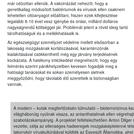
már célzottan ellenük. A vakcinázást nehezíti, hogy a
genetikailag módosított baktériumok és vírusok ellen csaknem
lehetetlen oltóanyagot előállítani, hiszen ezek kifejlesztése
legalább 8-10 évet vesz igénybe és óriási, milliárd dolláros
nagyságrendű költséggel jár. Problémát jelent a rövid ideig tartó
tárolhatóságuk és a mellékhatásaik is.
Az egészségügyi személyzet védelme mellett elsősorban a
lakosság mozgásának korlátozásával, karanténzónák
kialakításával csökkenthető még egy járvány terjedésének
kockázata. A hatékony intézkedést megnehezíti, hogy egy
felmérés szerint pánikhelyzetben kevesen fogadják meg a
hatósági tanácsokat és sokan személyesen sietnek
meggyőződni, hogy távolabb élő szeretteik is biztonságban
vannak.
A modern – kutak megfertőzésén túlmutató – bioterrorizmus kez
világháborúig nyúlnak vissza, az antanthatalmak ellen végrehajt
szabotázskampányig. A projektet feltételezhetően Anton Dilger
vezette, célja az ellenséges hadseregek mozgásképtelenné téte
takonykór víruskultúrájával küldték az Egyesült Államokba, a