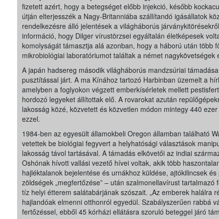
fizetett azért, hogy a betegséget előbb injekció, később kockacu
útján elterjesszék a Nagy-Britanniába szállítandó igásállatok kö
rendelkezésre álló jelentések a világháborús járványkitörésekről,
információ, hogy Dilger vírustörzsei egyáltalán életképesek volt
komolyságát támasztja alá azonban, hogy a háború után több f
mikrobiológiai laboratóriumot találtak a német nagykövetségek 
A japán hadsereg második világháborús mandzsúriai támadása
pusztítással járt. A ma Kínához tartozó Harbinban üzemelt a hí
amelyben a foglyokon végzett emberkísérletek mellett pestisfert
hordozó legyeket állítottak elő. A rovarokat azután repülőgépek
lakosság közé, közvetett és közvetlen módon mintegy 440 ezer
ezzel.
1984-ben az egyesült államokbeli Oregon államban található 
vetettek be biológiai fegyvert a helyhatósági választások mani
lakosság távol tartásával. A támadás elkövetői az indiai szárm
Oshónak hívott vallási vezető hívei voltak, akik több haszontal
hajléktalanok bejelentése és urnákhoz küldése, ajtókilincsek é
zöldségek „megfertőzése” – után szalmonellavírust tartalmazó 
tíz helyi étterem salátabárjának szószait. „Az emberek halálra 
hajlandóak elmenni otthonról egyedül. Szabályszerűen rabbá v
fertőzéssel, ebből 45 kórházi ellátásra szoruló beteggel járó tá