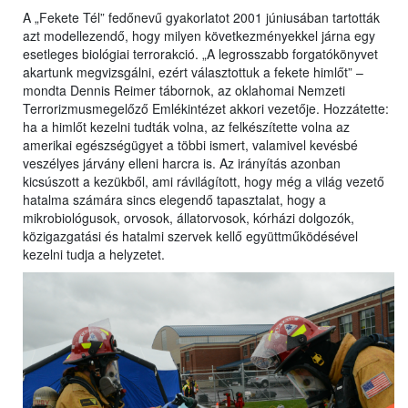
A „Fekete Tél” fedőnevű gyakorlatot 2001 júniusában tartották
azt modellezendő, hogy milyen következményekkel járna egy
esetleges biológiai terrorakció. „A legrosszabb forgatókönyvet
akartunk megvizsgálni, ezért választottuk a fekete himlőt” –
mondta Dennis Reimer tábornok, az oklahomai Nemzeti
Terrorizmusmegelőző Emlékintézet akkori vezetője. Hozzátette:
ha a himlőt kezelni tudták volna, az felkészítette volna az
amerikai egészségügyet a többi ismert, valamivel kevésbé
veszélyes járvány elleni harcra is. Az irányítás azonban
kicsúszott a kezükből, ami rávilágított, hogy még a világ vezető
hatalma számára sincs elegendő tapasztalat, hogy a
mikrobiológusok, orvosok, állatorvosok, kórházi dolgozók,
közigazgatási és hatalmi szervek kellő együttműködésével
kezelni tudja a helyzetet.