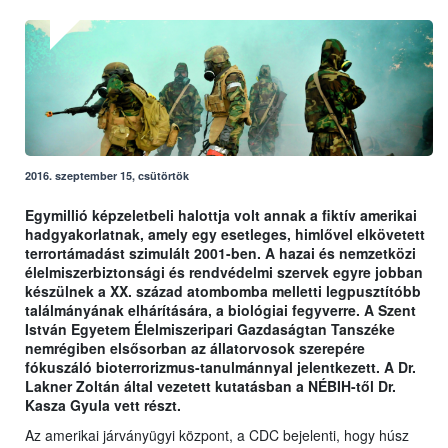
2016. szeptember 15, csütörtök
Egymillió képzeletbeli halottja volt annak a fiktív amerikai
hadgyakorlatnak, amely egy esetleges, himlővel elkövetett
terrortámadást szimulált 2001-ben. A hazai és nemzetközi
élelmiszerbiztonsági és rendvédelmi szervek egyre jobban
készülnek a XX. század atombomba melletti legpusztítóbb
találmányának elhárítására, a biológiai fegyverre. A Szent
István Egyetem Élelmiszeripari Gazdaságtan Tanszéke
nemrégiben elsősorban az állatorvosok szerepére
fókuszáló bioterrorizmus-tanulmánnyal jelentkezett. A Dr.
Lakner Zoltán által vezetett kutatásban a NÉBIH-től Dr.
Kasza Gyula vett részt.
Az amerikai járványügyi központ, a CDC bejelenti, hogy húsz