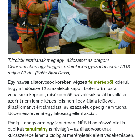
Tűzoltók tisztítanak meg egy "áldozatot" az oregoni
Clackamasban egy ideggáz-szimulációs gyakorlat során 2013.
május 22-én. (Fotó: April Davis)
Egy hawaii állatorvosok körében végzett
felmérésből
kiderül,
hogy mindössze 12 százalékuk kapott bioterrorizmusra
vonatkozó képzést, miközben 55 százalékuk saját bevallása
szerint nem lenne képes felismerni egy általa felügyelt
állatállományt ért támadást, 88 százalékuk pedig nem tudna
időben észrevenni egy lakosság elleni akciót.
Pedig – ahogy arra egy januárban, NÉBIH-es részvétellel is
publikált
tanulmány
is rávilágít – az állatorvosoknak
kulcsszerepe lehet a biológiai merényletek elleni védekezésben.