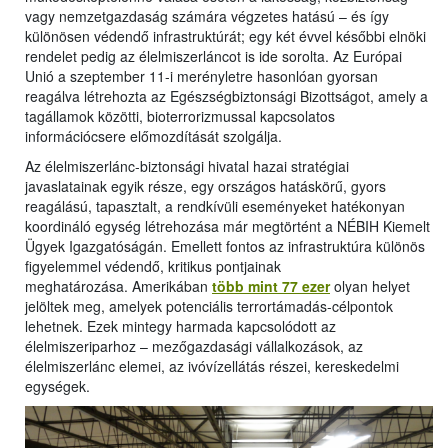
vagy nemzetgazdaság számára végzetes hatású – és így
különösen védendő infrastruktúrát; egy két évvel későbbi elnöki
rendelet pedig az élelmiszerláncot is ide sorolta. Az Európai
Unió a szeptember 11-i merényletre hasonlóan gyorsan
reagálva létrehozta az Egészségbiztonsági Bizottságot, amely a
tagállamok közötti, bioterrorizmussal kapcsolatos
információcsere előmozdítását szolgálja.
Az élelmiszerlánc-biztonsági hivatal hazai stratégiai
javaslatainak egyik része, egy országos hatáskörű, gyors
reagálású, tapasztalt, a rendkívüli eseményeket hatékonyan
koordináló egység létrehozása már megtörtént a NÉBIH Kiemelt
Ügyek Igazgatóságán. Emellett fontos az infrastruktúra különös
figyelemmel védendő, kritikus pontjainak
meghatározása. Amerikában
több mint 77 ezer
olyan helyet
jelöltek meg, amelyek potenciális terrortámadás-célpontok
lehetnek. Ezek mintegy harmada kapcsolódott az
élelmiszeriparhoz – mezőgazdasági vállalkozások, az
élelmiszerlánc elemei, az ivóvízellátás részei, kereskedelmi
egységek.