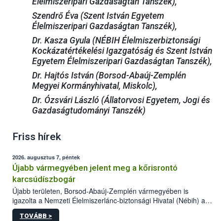
Élelmiszeripari Gazdaságtan Tanszék),
Szendrő Éva (Szent István Egyetem
Élelmiszeripari Gazdaságtan Tanszék),
Dr. Kasza Gyula (NÉBIH Élelmiszerbiztonsági
Kockázatértékelési Igazgatóság és Szent István
Egyetem Élelmiszeripari Gazdaságtan Tanszék),
Dr. Hajtós István (Borsod-Abaúj-Zemplén
Megyei Kormányhivatal, Miskolc),
Dr. Ózsvári László (Állatorvosi Egyetem, Jogi és
Gazdaságtudományi Tanszék)
Friss hírek
2026. augusztus 7, péntek
Újabb vármegyében jelent meg a kőrisrontó
karcsúdíszbogár
Újabb területen, Borsod-Abaúj-Zemplén vármegyében is
igazolta a Nemzeti Élelmiszerlánc-biztonsági Hivatal (Nébih) a
kőrisrontó karcsúdíszbogár (Agrilus planipennis) jelenlétét. A
TOVÁBB >
kártevőt nem csak színcsapdában találták meg, de már fertőzött