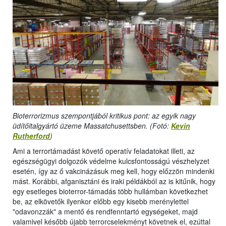
Bioterrorizmus szempontjából kritikus pont: az egyik nagy
üdítőitalgyártó üzeme Massatchusettsben. (Fotó:
Kevin
Rutherford
)
Ami a terrortámadást követő operatív feladatokat illeti, az
egészségügyi dolgozók védelme kulcsfontosságú vészhelyzet
esetén, így az ő vakcinázásuk meg kell, hogy előzzön mindenki
mást. Korábbi, afganisztáni és iraki példákból az is kitűnik, hogy
egy esetleges bioterror-támadás több hullámban következhet
be, az elkövetők ilyenkor előbb egy kisebb merénylettel
"odavonzzák" a mentő és rendfenntartó egységeket, majd
valamivel később újabb terrorcselekményt követnek el, ezúttal