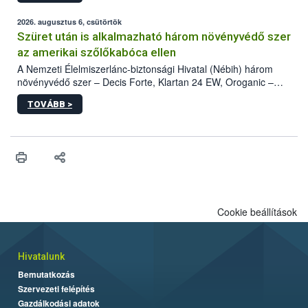
fában is azonosították. A növényvédelmi szakemberek folytatják
az intenzív felderítést, emellett az intézkedéseket a szlovák
2026. augusztus 6, csütörtök
hatósággal is összehangolják a terjedés megállítása érdekében.
Szüret után is alkalmazható három növényvédő szer
az amerikai szőlőkabóca ellen
A Nemzeti Élelmiszerlánc-biztonsági Hivatal (Nébih) három
növényvédő szer – Decis Forte, Klartan 24 EW, Oroganic –
engedélyokiratát módosította, így azok a szüretet követően,
TOVÁBB >
egészen a vesszőérettség (BBCH 91) stádiumáig
felhasználhatóak a szőlőben. A kiterjesztések célja, hogy a korai
érésű szőlőkben is legyen lehetőség a károsító elleni további
védekezésre. Az Oroganic készítmény kis kiszerelésben kiskerti
felhasználók számára is elérhető és ökológiai termesztésben is
engedélyezett.
Cookie beállítások
Hivatalunk
Bemutatkozás
Szervezeti felépítés
Gazdálkodási adatok