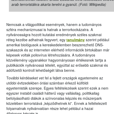
arab terroristákra akarta terelni a gyanút. (Fotó: Wikipedia)
Nemcsak a világpolitikai események, hanem a tudományos
szféra mechanizmusai is hatnak a terrorkockázatra. A
nyilvánosságra hozott kutatási eredmények széles szakmai
réteg kezébe adhatnak fegyvert, egy
tanulmány
szerint például
amerikai biológusok a kereskedelemben beszerezhető DNS-
szakaszok és az interneten elérhető információk birtokában már
képesek voltak poliovírus létrehozására. A tudományos
közvélemény ugyanakkor hagyományosan értékesnek tartja a
publikációk nyilvánossá tételét, egyúttal az erősebb szakmai és
adófizetői kontroll lehetőségét látva benne.
További kérdéseket vet fel a fejlett országok egyetemeire az
utóbbi évtizedekben óriási számban érkező külföldi
egyetemisták szerepe. Egyes feltételezések szerint ezek a nem
egyszer instabil családi hátterű vagy vallásilag, politikailag
befolyásolható diákok a színvonalas képzés és műszerpark
közelében terroristává „képződhetnek ki”. Ennek a feltételezett
folyamatnak nyilvánvalóan része lehet például a hazai
állatorvos-képzés is.