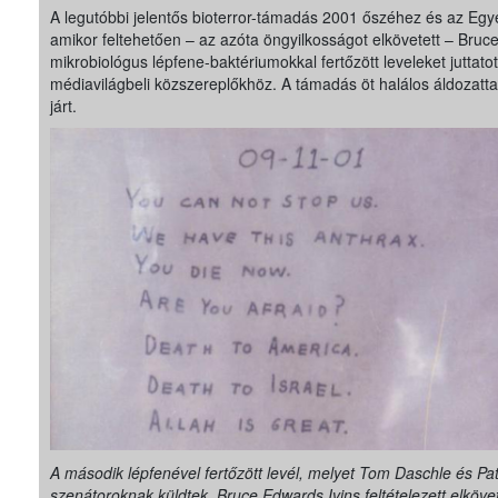
A legutóbbi jelentős bioterror-támadás 2001 őszéhez és az Egy
amikor feltehetően – az azóta öngyilkosságot elkövetett – Bruc
mikrobiológus lépfene-baktériumokkal fertőzött leveleket juttatott 
médiavilágbeli közszereplőkhöz. A támadás öt halálos áldozattal 
járt.
A második lépfenével fertőzött levél, melyet Tom Daschle és Pa
szenátoroknak küldtek. Bruce Edwards Ivins feltételezett elköve