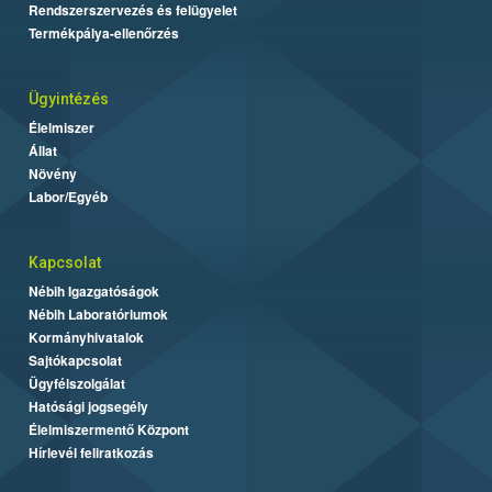
Rendszerszervezés és felügyelet
Termékpálya-ellenőrzés
Ügyintézés
Élelmiszer
Állat
Növény
Labor/Egyéb
Kapcsolat
Nébih Igazgatóságok
Nébih Laboratóriumok
Kormányhivatalok
Sajtókapcsolat
Ügyfélszolgálat
Hatósági jogsegély
Élelmiszermentő Központ
Hírlevél feliratkozás