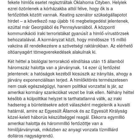
fekete himlős esetet regisztráltak Oklahoma Cityben. Helyiek
ezrei özönlenek a kórházakba attól félve, hogy ők is a
fertőzöttek között vannak. Keating szenátor szükségállapotot
hirdet – a következő nap újabb 16 megbetegedést jelentenek,
ezúttal már Georgiából és Pennsylvaniából. A központi
kommunikáció iraki terroristákat gyanúsít a himlő-vírustörzsek
behozatalával. A kormányzat közli, hogy mindössze 15 millió
vakcina áll rendelkezésre a szövetségi raktárokban. Az elérhető
oltóanyagért tömegverekedések alakulnak ki.
Két héttel a biológiai terrorakció elindítása után 15 államból
háromszáz halottja van a járványnak. 14 ezer új fertőzést
jelentenek: a hatóságok kezéből kicsúszik az irányítás, ahogy a
járvány exponenciálisan terjed. A himlőkitörés természetesen
nem csak egészségügyi, hanem politikai vonzattal is jár, az
amerikai kormány szankciókat vezet be Irak ellen. Néhány héttel
később a külpolitikai helyzet is tarthatatlanná válik, az iraki
hadsereg a büntetésekre adott válaszként megjelenik a kuvaiti
határnál, amire az Egyesült Államok és az Egyesült Királyság
közel-keleti háborús készültséggel reagál. Ekkorra egymillió
amerikai halottja és hárommillió fertőzöttje van a
himlőjárványnak, miközben az anyagi vonzata tízmilliárd
dolláros nagyságrendű.