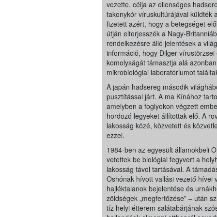
vezette, célja az ellenséges hadse
takonykór víruskultúrájával küldté
fizetett azért, hogy a betegséget el
útján elterjesszék a Nagy-Britanniáb
rendelkezésre álló jelentések a világ
információ, hogy Dilger vírustörzsei
komolyságát támasztja alá azonban,
mikrobiológiai laboratóriumot talál
A japán hadsereg második világháb
pusztítással járt. A ma Kínához tar
amelyben a foglyokon végzett emberkí
hordozó legyeket állítottak elő. A r
lakosság közé, közvetett és közvet
ezzel.
1984-ben az egyesült államokbeli 
vetettek be biológiai fegyvert a he
lakosság távol tartásával. A támadá
Oshónak hívott vallási vezető hívei 
hajléktalanok bejelentése és urnákh
zöldségek „megfertőzése” – után sza
tíz helyi étterem salátabárjának sz