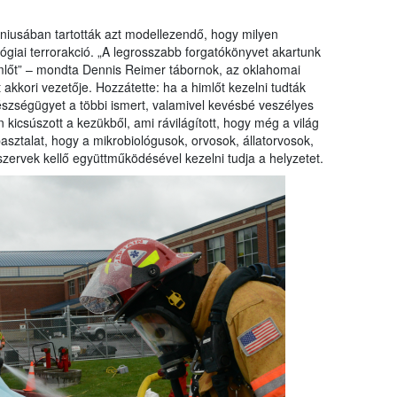
úniusában tartották azt modellezendő, hogy milyen
giai terrorakció. „A legrosszabb forgatókönyvet akartunk
himlőt” – mondta Dennis Reimer tábornok, az oklahomai
kkori vezetője. Hozzátette: ha a himlőt kezelni tudták
gészségügyet a többi ismert, valamivel kevésbé veszélyes
n kicsúszott a kezükből, ami rávilágított, hogy még a világ
sztalat, hogy a mikrobiológusok, orvosok, állatorvosok,
szervek kellő együttműködésével kezelni tudja a helyzetet.