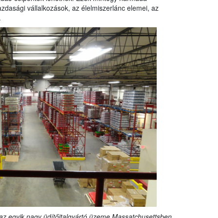
zdasági vállalkozások, az élelmiszerlánc elemei, az
.
: az egyik nagy üdítőitalgyártó üzeme Massatchusettsben.