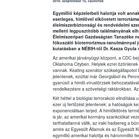
2016. szeptember 15, csütörtök
Egymillió képzeletbeli halottja volt anna
esetleges, himlővel elkövetett terrortám
élelmiszerbiztonsági és rendvédelmi sz
melletti legpusztítóbb találmányának elh
Élelmiszeripari Gazdaságtan Tanszéke n
fókuszáló bioterrorizmus-tanulmánnyal jel
kutatásban a NÉBIH-től Dr. Kasza Gyula v
Az amerikai járványügyi központ, a CDC beje
Oklahoma Cityben. Helyiek ezrei özönlenek a
vannak. Keating szenátor szükségállapotot
jelentenek, ezúttal már Georgiából és Penns
gyanúsít a himlő-vírustörzsek behozatalával
rendelkezésre a szövetségi raktárokban. Az
Két héttel a biológiai terrorakció elindítás
ezer új fertőzést jelentenek: a hatóságok ke
exponenciálisan terjed. A himlőkitörés ter
is jár, az amerikai kormány szankciókat vezet
tarthatatlanná válik, az iraki hadsereg a bün
amire az Egyesült Államok és az Egyesült Ki
egymillió amerikai halottja és hárommillió 