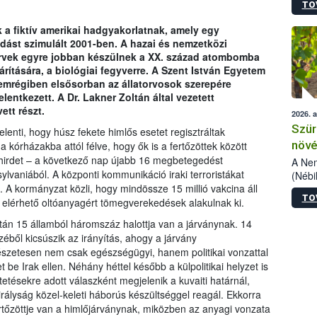
TO
kőris
jelen
k a fiktív amerikai hadgyakorlatnak, amely egy
talál
adást szimulált 2001-ben. A hazai és nemzetközi
azono
ervek egyre jobban készülnek a XX. század atombomba
folyta
árítására, a biológiai fegyverre. A Szent István Egyetem
intéz
emrégiben elsősorban az állatorvosok szerepére
össze
entkezett. A Dr. Lakner Zoltán által vezetett
érdek
ett részt.
2026. 
Szür
lenti, hogy húsz fekete himlős esetet regisztráltak
növé
 kórházakba attól félve, hogy ők is a fertőzöttek között
 hirdet – a következő nap újabb 16 megbetegedést
szől
A Nem
ylvaniából. A központi kommunikáció iraki terroristákat
(Nébi
. A kormányzat közli, hogy mindössze 15 millió vakcina áll
Klart
TO
módos
 elérhető oltóanyagért tömegverekedések alakulnak ki.
egész
a után 15 államból háromszáz halottja van a járványnak. 14
felha
zéből kicsúszik az irányítás, ahogy a járvány
célja
mészetesen nem csak egészségügyi, hanem politikai vonzattal
lehet
 be Irak ellen. Néhány héttel később a külpolitikai helyzet is
Az Or
tetésekre adott válaszként megjelenik a kuvaiti határnál,
felha
rályság közel-keleti háborús készültséggel reagál. Ekkorra
terme
fertőzöttje van a himlőjárványnak, miközben az anyagi vonzata