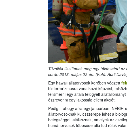
Tűzoltók tisztítanak meg egy "áldozatot" a
során 2013. május 22-én. (Fotó: April Davis
Egy hawaii állatorvosok körében végzett
fe
bioterrorizmusra vonatkozó képzést, miközb
felismerni egy általa felügyelt állatállomá
észrevenni egy lakosság elleni akciót.
Pedig – ahogy arra egy januárban, NÉBIH-es 
állatorvosoknak kulcsszerepe lehet a bioló
betegséggel találkoznak, amelyek az esetl
humánorvosok többsége alig tud róluk valami