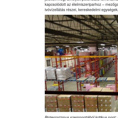
kapcsolódott az élelmiszeriparhoz – mezőga
ivóvízellátás részei, kereskedelmi egységek
Bioterrorizmus szempontjából kritikus pont