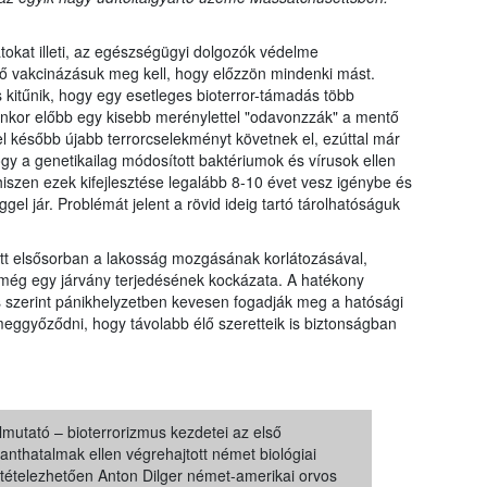
tokat illeti, az egészségügyi dolgozók védelme
 ő vakcinázásuk meg kell, hogy előzzön mindenki mást.
is kitűnik, hogy egy esetleges bioterror-támadás több
enkor előbb egy kisebb merénylettel "odavonzzák" a mentő
l később újabb terrorcselekményt követnek el, ezúttal már
ogy a genetikailag módosított baktériumok és vírusok ellen
hiszen ezek kifejlesztése legalább 8-10 évet vesz igénybe és
ggel jár. Problémát jelent a rövid ideig tartó tárolhatóságuk
t elsősorban a lakosság mozgásának korlátozásával,
 még egy járvány terjedésének kockázata. A hatékony
 szerint pánikhelyzetben kevesen fogadják meg a hatósági
ggyőződni, hogy távolabb élő szeretteik is biztonságban
mutató – bioterrorizmus kezdetei az első
anthatalmak ellen végrehajtott német biológiai
ltételezhetően Anton Dilger német-amerikai orvos