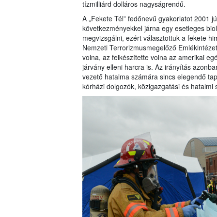
tízmilliárd dolláros nagyságrendű.
A „Fekete Tél” fedőnevű gyakorlatot 2001 j
következményekkel járna egy esetleges bioló
megvizsgálni, ezért választottuk a fekete 
Nemzeti Terrorizmusmegelőző Emlékintézet a
volna, az felkészítette volna az amerikai e
járvány elleni harcra is. Az irányítás azonba
vezető hatalma számára sincs elegendő tapa
kórházi dolgozók, közigazgatási és hatalmi 