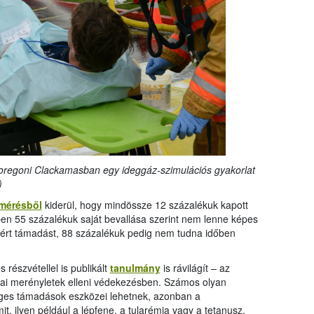
z oregoni Clackamasban egy ideggáz-szimulációs gyakorlat
)
lmérésből
kiderül, hogy mindössze 12 százalékuk kapott
en 55 százalékuk saját bevallása szerint nem lenne képes
nyt ért támadást, 88 százalékuk pedig nem tudna időben
részvétellel is publikált
tanulmány
is rávilágít – az
giai merényletek elleni védekezésben. Számos olyan
eges támadások eszközei lehetnek, azonban a
t, ilyen például a lépfene, a tularémia vagy a tetanusz.