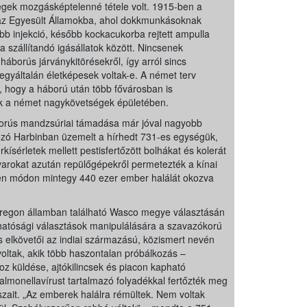
regek mozgásképtelenné tétele volt. 1915-ben a
k az Egyesült Államokba, ahol dokkmunkásoknak
őbb injekció, később kockacukorba rejtett ampulla
a szállítandó igásállatok között. Nincsenek
háborús járványkitörésekről, így arról sincs
 egyáltalán életképesek voltak-e. A német terv
 hogy a háború után több fővárosban is
tak a német nagykövetségek épületében.
orús mandzsúriai támadása már jóval nagyobb
tozó Harbinban üzemelt a hírhedt 731-es egységük,
sérletek mellett pestisfertőzött bolhákat és kolerát
ovarokat azután repülőgépekről permetezték a kínai
len módon mintegy 440 ezer ember halálát okozva
Oregon államban található Wasco megye választásán
lyhatósági választások manipulálására a szavazókorú
s elkövetői az indiai származású, közismert nevén
voltak, akik több haszontalan próbálkozás –
oz küldése, ajtókilincsek és piacon kapható
lmonellavírust tartalmazó folyadékkal fertőzték meg
ószait. „Az emberek halálra rémültek. Nem voltak