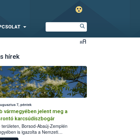
PCSOLAT
s hírek
augusztus 7, péntek
b vármegyében jelent meg a
srontó karcsúdíszbogár
 területen, Borsod-Abaúj-Zemplén
gyében is igazolta a Nemzeti
iszerlánc-biztonsági Hivatal (Nébih) a