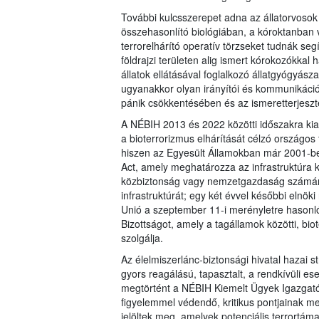
További kulcsszerepet adna az állatorvosok
összehasonlító biológiában, a kóroktanban v
terrorelhárító operatív törzseket tudnák seg
földrajzi területen alig ismert kórokozókkal
állatok ellátásával foglalkozó állatgyógyás
ugyanakkor olyan irányítói és kommunikációs
pánik csökkentésében és az ismeretterjesz
A NÉBIH 2013 és 2022 közötti időszakra kiad
a bioterrorizmus elhárítását célzó országos t
hiszen az Egyesült Államokban már 2001-ben lé
Act, amely meghatározza az infrastruktúra 
közbiztonság vagy nemzetgazdaság számár
infrastruktúrát; egy két évvel későbbi elnöki
Unió a szeptember 11-i merényletre hasonl
Bizottságot, amely a tagállamok közötti, bi
szolgálja.
Az élelmiszerlánc-biztonsági hivatal hazai s
gyors reagálású, tapasztalt, a rendkívüli 
megtörtént a NÉBIH Kiemelt Ügyek Igazgatós
figyelemmel védendő, kritikus pontjainak 
jelöltek meg, amelyek potenciális terrortá