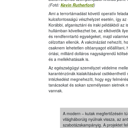
(Fotó:
Kevin Rutherford
)
Ami a terrortámadást követő operatív felada
kulcsfontosságú vészhelyzet esetén, így az
Korábbi, afganisztáni és iraki példákból az 
hullámban következhet be, az elkövetők ily
és rendfenntartó egységeket, majd valamive
célzottan ellenük. A vakcinázást nehezíti, h
csaknem lehetetlen oltóanyagot előállítani, 
óriási, milliárd dolláros nagyságrendű költsé
és a mellékhatásaik is.
Az egészségügyi személyzet védelme mellet
karanténzónák kialakításával csökkenthető
intézkedést megnehezíti, hogy egy felmérés
tanácsokat és sokan személyesen sietnek me
vannak.
A modern – kutak megfertőzésén túl
világháborúig nyúlnak vissza, az ant
szabotázskampányig. A projektet fe