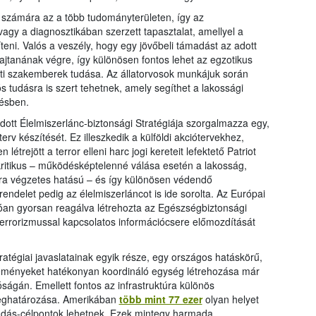
 számára az a több tudományterületen, így az
agy a diagnosztikában szerzett tapasztalat, amellyel a
íteni. Valós a veszély, hogy egy jövőbeli támadást az adott
 hajtanának végre, így különösen fontos lehet az egzotikus
zati szakemberek tudása. Az állatorvosok munkájuk során
 tudásra is szert tehetnek, amely segíthet a lakossági
tésben.
ott Élelmiszerlánc-biztonsági Stratégiája szorgalmazza egy,
erv készítését. Ez illeszkedik a külföldi akciótervekhez,
trejött a terror elleni harc jogi kereteit lefektető Patriot
kritikus – működésképtelenné válása esetén a lakosság,
a végzetes hatású – és így különösen védendő
 rendelet pedig az élelmiszerláncot is ide sorolta. Az Európai
óan gyorsan reagálva létrehozta az Egészségbiztonsági
oterrorizmussal kapcsolatos információcsere előmozdítását
tratégiai javaslatainak egyik része, egy országos hatáskörű,
eseményeket hatékonyan koordináló egység létrehozása már
ágán. Emellett fontos az infrastruktúra különös
meghatározása. Amerikában
több mint 77 ezer
olyan helyet
madás-célpontok lehetnek. Ezek mintegy harmada