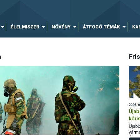
ÉLELMISZER
NÖVÉNY
ÁTFOGÓ TÉMÁK
KA
n
Fris
2026. 
Újab
kőri
Újabb
várme
Élelm