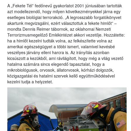
A „Fekete Tél” fedőnevű gyakorlatot 2001 júniusában tartották
azt modellezendő, hogy milyen következményekkel járna egy
esetleges biológiai terrorakció. „A legrosszabb forgatókönyvet
akartunk megvizsgálni, ezért választottuk a fekete himlőt” –
mondta Dennis Reimer tábornok, az oklahomai Nemzeti
Terrorizmusmegelőző Emlékintézet akkori vezetője. Hozzátette:
ha a himlőt kezelni tudták volna, az felkészítette volna az
amerikai egészségügyet a többi ismert, valamivel kevésbé
veszélyes járvány elleni harcra is. Az irányítás azonban
kicsúszott a kezükből, ami rávilágított, hogy még a világ vezető
hatalma számára sincs elegendő tapasztalat, hogy a
mikrobiológusok, orvosok, állatorvosok, kórházi dolgozók,
közigazgatási és hatalmi szervek kellő együttműködésével
kezelni tudja a helyzetet.