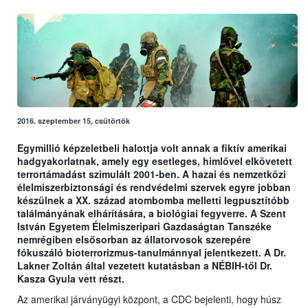
2016. szeptember 15, csütörtök
Egymillió képzeletbeli halottja volt annak a fiktív amerikai
hadgyakorlatnak, amely egy esetleges, himlővel elkövetett
terrortámadást szimulált 2001-ben. A hazai és nemzetközi
élelmiszerbiztonsági és rendvédelmi szervek egyre jobban
készülnek a XX. század atombomba melletti legpusztítóbb
találmányának elhárítására, a biológiai fegyverre. A Szent
István Egyetem Élelmiszeripari Gazdaságtan Tanszéke
nemrégiben elsősorban az állatorvosok szerepére
fókuszáló bioterrorizmus-tanulmánnyal jelentkezett. A Dr.
Lakner Zoltán által vezetett kutatásban a NÉBIH-től Dr.
Kasza Gyula vett részt.
Az amerikai járványügyi központ, a CDC bejelenti, hogy húsz