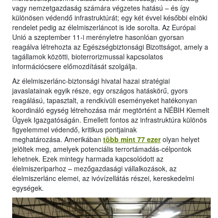
vagy nemzetgazdaság számára végzetes hatású – és így
különösen védendő infrastruktúrát; egy két évvel későbbi elnöki
rendelet pedig az élelmiszerláncot is ide sorolta. Az Európai
Unió a szeptember 11-i merényletre hasonlóan gyorsan
reagálva létrehozta az Egészségbiztonsági Bizottságot, amely a
tagállamok közötti, bioterrorizmussal kapcsolatos
információcsere előmozdítását szolgálja.
Az élelmiszerlánc-biztonsági hivatal hazai stratégiai
javaslatainak egyik része, egy országos hatáskörű, gyors
reagálású, tapasztalt, a rendkívüli eseményeket hatékonyan
koordináló egység létrehozása már megtörtént a NÉBIH Kiemelt
Ügyek Igazgatóságán. Emellett fontos az infrastruktúra különös
figyelemmel védendő, kritikus pontjainak
meghatározása. Amerikában
több mint 77 ezer
olyan helyet
jelöltek meg, amelyek potenciális terrortámadás-célpontok
lehetnek. Ezek mintegy harmada kapcsolódott az
élelmiszeriparhoz – mezőgazdasági vállalkozások, az
élelmiszerlánc elemei, az ivóvízellátás részei, kereskedelmi
egységek.