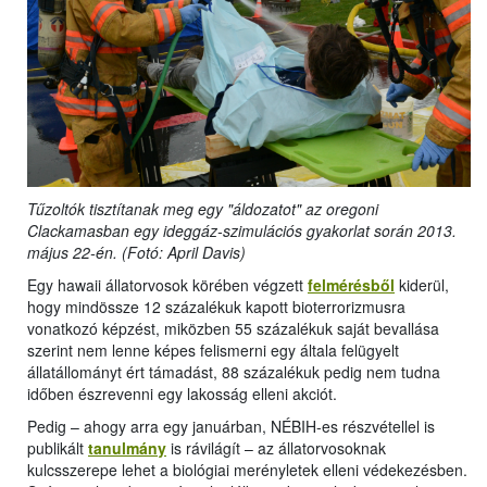
Tűzoltók tisztítanak meg egy "áldozatot" az oregoni
Clackamasban egy ideggáz-szimulációs gyakorlat során 2013.
május 22-én. (Fotó: April Davis)
Egy hawaii állatorvosok körében végzett
felmérésből
kiderül,
hogy mindössze 12 százalékuk kapott bioterrorizmusra
vonatkozó képzést, miközben 55 százalékuk saját bevallása
szerint nem lenne képes felismerni egy általa felügyelt
állatállományt ért támadást, 88 százalékuk pedig nem tudna
időben észrevenni egy lakosság elleni akciót.
Pedig – ahogy arra egy januárban, NÉBIH-es részvétellel is
publikált
tanulmány
is rávilágít – az állatorvosoknak
kulcsszerepe lehet a biológiai merényletek elleni védekezésben.