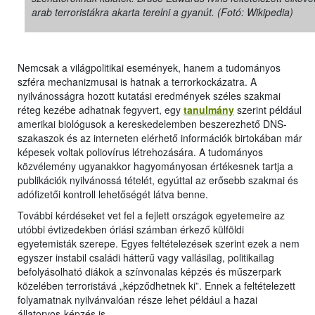
arab terroristákra akarta terelni a gyanút. (Fotó: Wikipedia)
Nemcsak a világpolitikai események, hanem a tudományos
szféra mechanizmusai is hatnak a terrorkockázatra. A
nyilvánosságra hozott kutatási eredmények széles szakmai
réteg kezébe adhatnak fegyvert, egy
tanulmány
szerint például
amerikai biológusok a kereskedelemben beszerezhető DNS-
szakaszok és az interneten elérhető információk birtokában már
képesek voltak poliovírus létrehozására. A tudományos
közvélemény ugyanakkor hagyományosan értékesnek tartja a
publikációk nyilvánossá tételét, egyúttal az erősebb szakmai és
adófizetői kontroll lehetőségét látva benne.
További kérdéseket vet fel a fejlett országok egyetemeire az
utóbbi évtizedekben óriási számban érkező külföldi
egyetemisták szerepe. Egyes feltételezések szerint ezek a nem
egyszer instabil családi hátterű vagy vallásilag, politikailag
befolyásolható diákok a színvonalas képzés és műszerpark
közelében terroristává „képződhetnek ki”. Ennek a feltételezett
folyamatnak nyilvánvalóan része lehet például a hazai
állatorvos-képzés is.