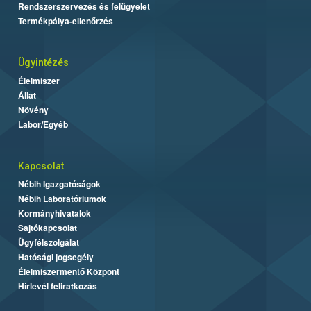
Rendszerszervezés és felügyelet
Termékpálya-ellenőrzés
Ügyintézés
Élelmiszer
Állat
Növény
Labor/Egyéb
Kapcsolat
Nébih Igazgatóságok
Nébih Laboratóriumok
Kormányhivatalok
Sajtókapcsolat
Ügyfélszolgálat
Hatósági jogsegély
Élelmiszermentő Központ
Hírlevél feliratkozás