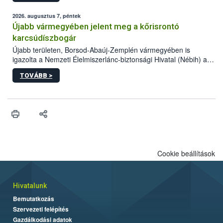
számottevően megnövekedett az elmúlt időszakban. A Nébih
összegyűjtötte az illegális növényvédő szerek kapcsán
2026. augusztus 7, péntek
előforduló árulkodó jeleket, valamint a webáruházakból való
Újabb vármegyében jelent meg a kőrisrontó
vásárlás kockázatait.
karcsúdíszbogár
Újabb területen, Borsod-Abaúj-Zemplén vármegyében is
igazolta a Nemzeti Élelmiszerlánc-biztonsági Hivatal (Nébih) a
kőrisrontó karcsúdíszbogár (Agrilus planipennis) jelenlétét. A
TOVÁBB >
kártevőt nem csak színcsapdában találták meg, de már fertőzött
fában is azonosították. A növényvédelmi szakemberek folytatják
az intenzív felderítést, emellett az intézkedéseket a szlovák
hatósággal is összehangolják a terjedés megállítása érdekében.
Cookie beállítások
Hivatalunk
Bemutatkozás
Szervezeti felépítés
Gazdálkodási adatok