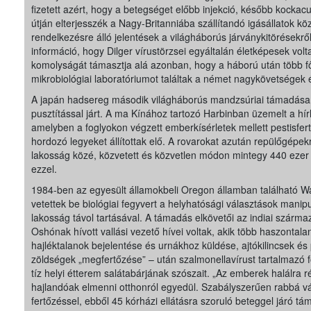
fizetett azért, hogy a betegséget előbb injekció, később kockacu
útján elterjesszék a Nagy-Britanniába szállítandó igásállatok kö
rendelkezésre álló jelentések a világháborús járványkitörésekről,
információ, hogy Dilger vírustörzsei egyáltalán életképesek volt
komolyságát támasztja alá azonban, hogy a háború után több f
mikrobiológiai laboratóriumot találtak a német nagykövetségek 
A japán hadsereg második világháborús mandzsúriai támadása
pusztítással járt. A ma Kínához tartozó Harbinban üzemelt a hí
amelyben a foglyokon végzett emberkísérletek mellett pestisfert
hordozó legyeket állítottak elő. A rovarokat azután repülőgépek
lakosság közé, közvetett és közvetlen módon mintegy 440 ezer
ezzel.
1984-ben az egyesült államokbeli Oregon államban található 
vetettek be biológiai fegyvert a helyhatósági választások mani
lakosság távol tartásával. A támadás elkövetői az indiai szárm
Oshónak hívott vallási vezető hívei voltak, akik több haszontal
hajléktalanok bejelentése és urnákhoz küldése, ajtókilincsek é
zöldségek „megfertőzése” – után szalmonellavírust tartalmazó 
tíz helyi étterem salátabárjának szószait. „Az emberek halálra 
hajlandóak elmenni otthonról egyedül. Szabályszerűen rabbá v
fertőzéssel, ebből 45 kórházi ellátásra szoruló beteggel járó tá