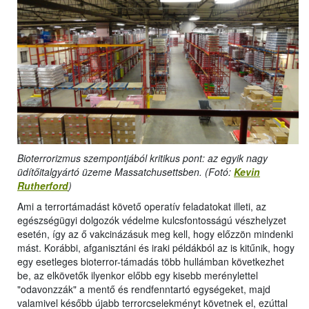
Bioterrorizmus szempontjából kritikus pont: az egyik nagy
üdítőitalgyártó üzeme Massatchusettsben. (Fotó:
Kevin
Rutherford
)
Ami a terrortámadást követő operatív feladatokat illeti, az
egészségügyi dolgozók védelme kulcsfontosságú vészhelyzet
esetén, így az ő vakcinázásuk meg kell, hogy előzzön mindenki
mást. Korábbi, afganisztáni és iraki példákból az is kitűnik, hogy
egy esetleges bioterror-támadás több hullámban következhet
be, az elkövetők ilyenkor előbb egy kisebb merénylettel
"odavonzzák" a mentő és rendfenntartó egységeket, majd
valamivel később újabb terrorcselekményt követnek el, ezúttal