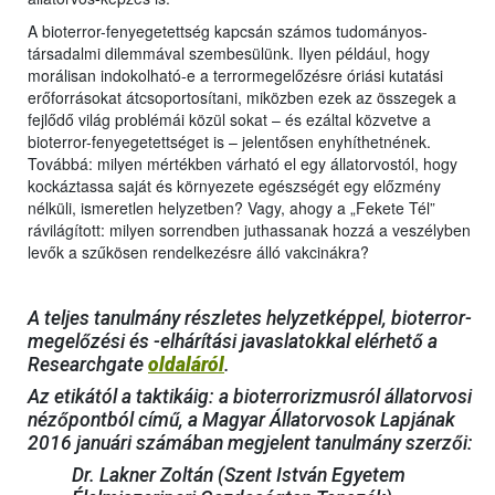
A bioterror-fenyegetettség kapcsán számos tudományos-
társadalmi dilemmával szembesülünk. Ilyen például, hogy
morálisan indokolható-e a terrormegelőzésre óriási kutatási
erőforrásokat átcsoportosítani, miközben ezek az összegek a
fejlődő világ problémái közül sokat – és ezáltal közvetve a
bioterror-fenyegetettséget is – jelentősen enyhíthetnének.
Továbbá: milyen mértékben várható el egy állatorvostól, hogy
kockáztassa saját és környezete egészségét egy előzmény
nélküli, ismeretlen helyzetben? Vagy, ahogy a „Fekete Tél”
rávilágított: milyen sorrendben juthassanak hozzá a veszélyben
levők a szűkösen rendelkezésre álló vakcinákra?
A teljes tanulmány részletes helyzetképpel, bioterror-
megelőzési és -elhárítási javaslatokkal elérhető a
Researchgate
oldaláról
.
Az etikától a taktikáig: a bioterrorizmusról állatorvosi
nézőpontból című, a Magyar Állatorvosok Lapjának
2016 januári számában megjelent tanulmány szerzői:
Dr. Lakner Zoltán (Szent István Egyetem