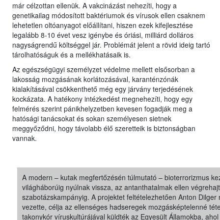
már célzottan ellenük. A vakcinázást nehezíti, hogy a
genetikailag módosított baktériumok és vírusok ellen csaknem
lehetetlen oltóanyagot előállítani, hiszen ezek kifejlesztése
legalább 8-10 évet vesz igénybe és óriási, milliárd dolláros
nagyságrendű költséggel jár. Problémát jelent a rövid ideig tartó
tárolhatóságuk és a mellékhatásaik is.
Az egészségügyi személyzet védelme mellett elsősorban a
lakosság mozgásának korlátozásával, karanténzónák
kialakításával csökkenthető még egy járvány terjedésének
kockázata. A hatékony intézkedést megnehezíti, hogy egy
felmérés szerint pánikhelyzetben kevesen fogadják meg a
hatósági tanácsokat és sokan személyesen sietnek
meggyőződni, hogy távolabb élő szeretteik is biztonságban
vannak.
A modern – kutak megfertőzésén túlmutató – bioterrorizmus kez
világháborúig nyúlnak vissza, az antanthatalmak ellen végrehajt
szabotázskampányig. A projektet feltételezhetően Anton Dilger
vezette, célja az ellenséges hadseregek mozgásképtelenné téte
takonykór víruskultúrájával küldték az Egyesült Államokba, a