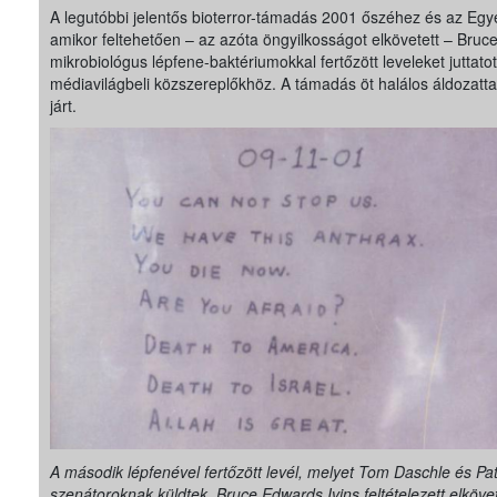
A legutóbbi jelentős bioterror-támadás 2001 őszéhez és az Egy
amikor feltehetően – az azóta öngyilkosságot elkövetett – Bruc
mikrobiológus lépfene-baktériumokkal fertőzött leveleket juttatott 
médiavilágbeli közszereplőkhöz. A támadás öt halálos áldozattal 
járt.
A második lépfenével fertőzött levél, melyet Tom Daschle és Pa
szenátoroknak küldtek. Bruce Edwards Ivins feltételezett elköve