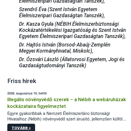
Élelmiszeripari Gazdaságtan Tanszék),
Szendrő Éva (Szent István Egyetem
Élelmiszeripari Gazdaságtan Tanszék),
Dr. Kasza Gyula (NÉBIH Élelmiszerbiztonsági
Kockázatértékelési Igazgatóság és Szent István
Egyetem Élelmiszeripari Gazdaságtan Tanszék),
Dr. Hajtós István (Borsod-Abaúj-Zemplén
Megyei Kormányhivatal, Miskolc),
Dr. Ózsvári László (Állatorvosi Egyetem, Jogi és
Gazdaságtudományi Tanszék)
Friss hírek
2026. augusztus 10, hétfő
Illegális növényvédő szerek – a Nébih a webáruházak
kockázataira figyelmeztet
Egyre gyakoribbak a Nemzeti Élelmiszerlánc-biztonsági
Hivatalhoz (Nébih) növényvédő szert árusító, jellemzően külföldi
honlapok kapcsán érkező bejelentések. Emellett az ilyen
TOVÁBB >
termékeket kínáló kéretlen online reklámok mennyisége is