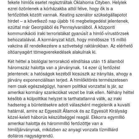
fekete himlős esetet regisztráltak Oklahoma Cityben. Helyiek
ezrei özönlenek a kórházakba attól félve, hogy ők is a
fertőzöttek között vannak. Keating szenátor szükségállapotot
hirdet – a következő nap újabb 16 megbetegedést jelentenek,
ezúttal már Georgiából és Pennsylvaniából. A központi
kommunikáció iraki terroristákat gyanúsít a himlő-vírustörzsek
behozatalával. A kormányzat közli, hogy mindössze 15 millió
vakcina áll rendelkezésre a szövetségi raktárokban. Az elérhető
oltóanyagért tömegverekedések alakulnak ki.
Két héttel a biológiai terrorakció elindítása után 15 államból
háromszáz halottja van a járványnak. 14 ezer új fertőzést
jelentenek: a hatóságok kezéből kicsúszik az irányítás, ahogy a
járvány exponenciálisan terjed. A himlőkitörés természetesen
nem csak egészségügyi, hanem politikai vonzattal is jár, az
amerikai kormány szankciókat vezet be Irak ellen. Néhány héttel
később a külpolitikai helyzet is tarthatatlanná válik, az iraki
hadsereg a büntetésekre adott válaszként megjelenik a kuvaiti
határnál, amire az Egyesült Államok és az Egyesült Királyság
közel-keleti háborús készültséggel reagál. Ekkorra egymillió
amerikai halottja és hárommillió fertőzöttje van a
himlőjárványnak, miközben az anyagi vonzata tízmilliárd
dolláros nagyságrendű.