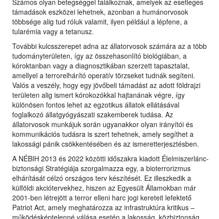
Számos olyan betegséggel találkoznak, amelyek az esetleges
támadások eszközei lehetnek, azonban a humánorvosok
többsége alig tud róluk valamit, ilyen például a lépfene, a
tularémia vagy a tetanusz.
További kulcsszerepet adna az állatorvosok számára az a több
tudományterületen, így az összehasonlító biológiában, a
kóroktanban vagy a diagnosztikában szerzett tapasztalat,
amellyel a terrorelhárító operatív törzseket tudnák segíteni.
Valós a veszély, hogy egy jövőbeli támadást az adott földrajzi
területen alig ismert kórokozókkal hajtanának végre, így
különösen fontos lehet az egzotikus állatok ellátásával
foglalkozó állatgyógyászati szakemberek tudása. Az
állatorvosok munkájuk során ugyanakkor olyan irányítói és
kommunikációs tudásra is szert tehetnek, amely segíthet a
lakossági pánik csökkentésében és az ismeretterjesztésben.
A NÉBIH 2013 és 2022 közötti időszakra kiadott Élelmiszerlánc-
biztonsági Stratégiája szorgalmazza egy, a bioterrorizmus
elhárítását célzó országos terv készítését. Ez illeszkedik a
külföldi akciótervekhez, hiszen az Egyesült Államokban már
2001-ben létrejött a terror elleni harc jogi kereteit lefektető
Patriot Act, amely meghatározza az infrastruktúra kritikus –
működésképtelenné válása esetén a lakosság, közbiztonság