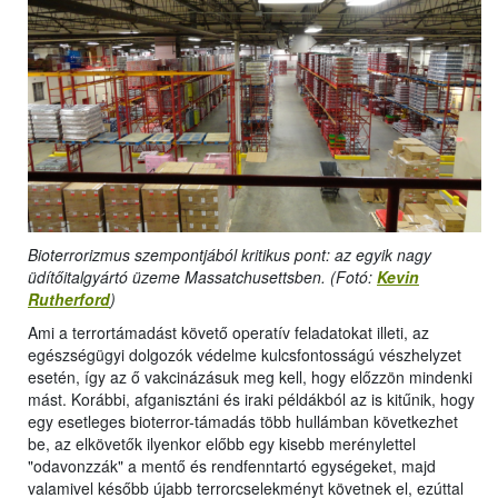
Bioterrorizmus szempontjából kritikus pont: az egyik nagy
üdítőitalgyártó üzeme Massatchusettsben. (Fotó:
Kevin
Rutherford
)
Ami a terrortámadást követő operatív feladatokat illeti, az
egészségügyi dolgozók védelme kulcsfontosságú vészhelyzet
esetén, így az ő vakcinázásuk meg kell, hogy előzzön mindenki
mást. Korábbi, afganisztáni és iraki példákból az is kitűnik, hogy
egy esetleges bioterror-támadás több hullámban következhet
be, az elkövetők ilyenkor előbb egy kisebb merénylettel
"odavonzzák" a mentő és rendfenntartó egységeket, majd
valamivel később újabb terrorcselekményt követnek el, ezúttal