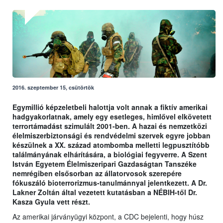
2016. szeptember 15, csütörtök
Egymillió képzeletbeli halottja volt annak a fiktív amerikai
hadgyakorlatnak, amely egy esetleges, himlővel elkövetett
terrortámadást szimulált 2001-ben. A hazai és nemzetközi
élelmiszerbiztonsági és rendvédelmi szervek egyre jobban
készülnek a XX. század atombomba melletti legpusztítóbb
találmányának elhárítására, a biológiai fegyverre. A Szent
István Egyetem Élelmiszeripari Gazdaságtan Tanszéke
nemrégiben elsősorban az állatorvosok szerepére
fókuszáló bioterrorizmus-tanulmánnyal jelentkezett. A Dr.
Lakner Zoltán által vezetett kutatásban a NÉBIH-től Dr.
Kasza Gyula vett részt.
Az amerikai járványügyi központ, a CDC bejelenti, hogy húsz