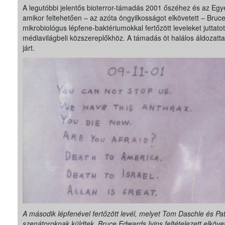
A legutóbbi jelentős bioterror-támadás 2001 őszéhez és az Egy
amikor feltehetően – az azóta öngyilkosságot elkövetett – Bruc
mikrobiológus lépfene-baktériumokkal fertőzött leveleket juttatott 
médiavilágbeli közszereplőkhöz. A támadás öt halálos áldozattal 
járt.
A második lépfenével fertőzött levél, melyet Tom Daschle és Pa
szenátoroknak küldtek. Bruce Edwards Ivins feltételezett elköve