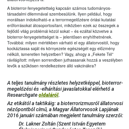
A bioterror-fenyegetettség kapcsán számos tudományos-
társadalmi dilemmával szembesülünk. Ilyen például, hogy
morálisan indokolható-e a terrormegelőzésre óriási kutatási
erőforrásokat átcsoportosítani, miközben ezek az összegek a
fejlődő világ problémái közül sokat – és ezáltal közvetve a
bioterror-fenyegetettséget is – jelentősen enyhíthetnének.
Továbbá: milyen mértékben várható el egy állatorvostól, hogy
kockáztassa saját és környezete egészségét egy előzmény
nélküli, ismeretlen helyzetben? Vagy, ahogy a „Fekete Tél”
rávilágított: milyen sorrendben juthassanak hozzá a veszélyben
levők a szűkösen rendelkezésre álló vakcinákra?
A teljes tanulmány részletes helyzetképpel, bioterror-
megelőzési és -elhárítási javaslatokkal elérhető a
Researchgate
oldaláról
.
Az etikától a taktikáig: a bioterrorizmusról állatorvosi
nézőpontból című, a Magyar Állatorvosok Lapjának
2016 januári számában megjelent tanulmány szerzői:
Dr. Lakner Zoltán (Szent István Egyetem