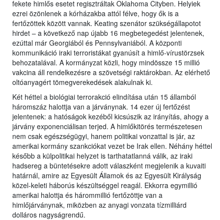
fekete himlős esetet regisztráltak Oklahoma Cityben. Helyiek
ezrei özönlenek a kórházakba attól félve, hogy ők is a
fertőzöttek között vannak. Keating szenátor szükségállapotot
hirdet – a következő nap újabb 16 megbetegedést jelentenek,
ezúttal már Georgiából és Pennsylvaniából. A központi
kommunikáció iraki terroristákat gyanúsít a himlő-vírustörzsek
behozatalával. A kormányzat közli, hogy mindössze 15 millió
vakcina áll rendelkezésre a szövetségi raktárokban. Az elérhető
oltóanyagért tömegverekedések alakulnak ki.
Két héttel a biológiai terrorakció elindítása után 15 államból
háromszáz halottja van a járványnak. 14 ezer új fertőzést
jelentenek: a hatóságok kezéből kicsúszik az irányítás, ahogy a
járvány exponenciálisan terjed. A himlőkitörés természetesen
nem csak egészségügyi, hanem politikai vonzattal is jár, az
amerikai kormány szankciókat vezet be Irak ellen. Néhány héttel
később a külpolitikai helyzet is tarthatatlanná válik, az iraki
hadsereg a büntetésekre adott válaszként megjelenik a kuvaiti
határnál, amire az Egyesült Államok és az Egyesült Királyság
közel-keleti háborús készültséggel reagál. Ekkorra egymillió
amerikai halottja és hárommillió fertőzöttje van a
himlőjárványnak, miközben az anyagi vonzata tízmilliárd
dolláros nagyságrendű.