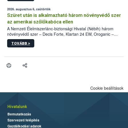
fában is azonosították. A növényvédelmi szakemberek folytatják
az intenzív felderítést, emellett az intézkedéseket a szlovák
2026. augusztus 6, csütörtök
hatósággal is összehangolják a terjedés megállítása érdekében.
Szüret után is alkalmazható három növényvédő szer
az amerikai szőlőkabóca ellen
A Nemzeti Élelmiszerlánc-biztonsági Hivatal (Nébih) három
növényvédő szer – Decis Forte, Klartan 24 EW, Oroganic –
engedélyokiratát módosította, így azok a szüretet követően,
TOVÁBB >
egészen a vesszőérettség (BBCH 91) stádiumáig
felhasználhatóak a szőlőben. A kiterjesztések célja, hogy a korai
érésű szőlőkben is legyen lehetőség a károsító elleni további
védekezésre. Az Oroganic készítmény kis kiszerelésben kiskerti
felhasználók számára is elérhető és ökológiai termesztésben is
engedélyezett.
Cookie beállítások
Hivatalunk
Bemutatkozás
Szervezeti felépítés
Gazdálkodási adatok