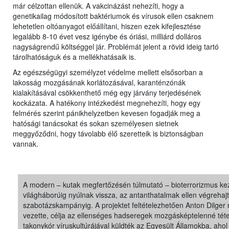
már célzottan ellenük. A vakcinázást nehezíti, hogy a
genetikailag módosított baktériumok és vírusok ellen csaknem
lehetetlen oltóanyagot előállítani, hiszen ezek kifejlesztése
legalább 8-10 évet vesz igénybe és óriási, milliárd dolláros
nagyságrendű költséggel jár. Problémát jelent a rövid ideig tartó
tárolhatóságuk és a mellékhatásaik is.
Az egészségügyi személyzet védelme mellett elsősorban a
lakosság mozgásának korlátozásával, karanténzónák
kialakításával csökkenthető még egy járvány terjedésének
kockázata. A hatékony intézkedést megnehezíti, hogy egy
felmérés szerint pánikhelyzetben kevesen fogadják meg a
hatósági tanácsokat és sokan személyesen sietnek
meggyőződni, hogy távolabb élő szeretteik is biztonságban
vannak.
A modern – kutak megfertőzésén túlmutató – bioterrorizmus kez
világháborúig nyúlnak vissza, az antanthatalmak ellen végrehajt
szabotázskampányig. A projektet feltételezhetően Anton Dilger
vezette, célja az ellenséges hadseregek mozgásképtelenné téte
takonykór víruskultúrájával küldték az Egyesült Államokba, a