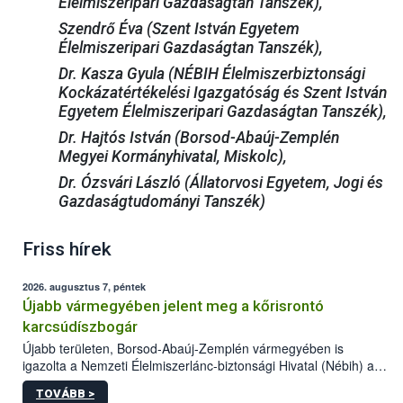
Élelmiszeripari Gazdaságtan Tanszék),
Szendrő Éva (Szent István Egyetem
Élelmiszeripari Gazdaságtan Tanszék),
Dr. Kasza Gyula (NÉBIH Élelmiszerbiztonsági
Kockázatértékelési Igazgatóság és Szent István
Egyetem Élelmiszeripari Gazdaságtan Tanszék),
Dr. Hajtós István (Borsod-Abaúj-Zemplén
Megyei Kormányhivatal, Miskolc),
Dr. Ózsvári László (Állatorvosi Egyetem, Jogi és
Gazdaságtudományi Tanszék)
Friss hírek
2026. augusztus 7, péntek
Újabb vármegyében jelent meg a kőrisrontó
karcsúdíszbogár
Újabb területen, Borsod-Abaúj-Zemplén vármegyében is
igazolta a Nemzeti Élelmiszerlánc-biztonsági Hivatal (Nébih) a
kőrisrontó karcsúdíszbogár (Agrilus planipennis) jelenlétét. A
TOVÁBB >
kártevőt nem csak színcsapdában találták meg, de már fertőzött