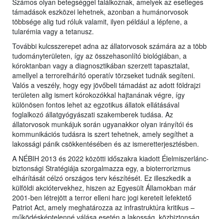
Számos olyan betegséggel találkoznak, amelyek az esetleges
támadások eszközei lehetnek, azonban a humánorvosok
többsége alig tud róluk valamit, ilyen például a lépfene, a
tularémia vagy a tetanusz.
További kulcsszerepet adna az állatorvosok számára az a több
tudományterületen, így az összehasonlító biológiában, a
kóroktanban vagy a diagnosztikában szerzett tapasztalat,
amellyel a terrorelhárító operatív törzseket tudnák segíteni.
Valós a veszély, hogy egy jövőbeli támadást az adott földrajzi
területen alig ismert kórokozókkal hajtanának végre, így
különösen fontos lehet az egzotikus állatok ellátásával
foglalkozó állatgyógyászati szakemberek tudása. Az
állatorvosok munkájuk során ugyanakkor olyan irányítói és
kommunikációs tudásra is szert tehetnek, amely segíthet a
lakossági pánik csökkentésében és az ismeretterjesztésben.
A NÉBIH 2013 és 2022 közötti időszakra kiadott Élelmiszerlánc-
biztonsági Stratégiája szorgalmazza egy, a bioterrorizmus
elhárítását célzó országos terv készítését. Ez illeszkedik a
külföldi akciótervekhez, hiszen az Egyesült Államokban már
2001-ben létrejött a terror elleni harc jogi kereteit lefektető
Patriot Act, amely meghatározza az infrastruktúra kritikus –
működésképtelenné válása esetén a lakosság, közbiztonság