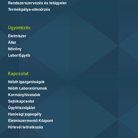
Rendszerszervezés és felügyelet
Termékpálya-ellenőrzés
Ügyintézés
Élelmiszer
Állat
Növény
Labor/Egyéb
Kapcsolat
Nébih Igazgatóságok
Nébih Laboratóriumok
Kormányhivatalok
Sajtókapcsolat
Ügyfélszolgálat
Hatósági jogsegély
Élelmiszermentő Központ
Hírlevél feliratkozás