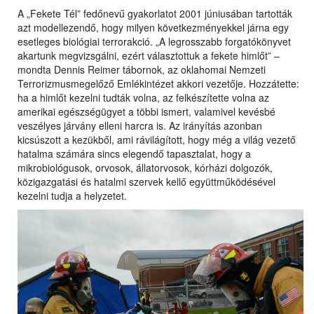
A „Fekete Tél” fedőnevű gyakorlatot 2001 júniusában tartották
azt modellezendő, hogy milyen következményekkel járna egy
esetleges biológiai terrorakció. „A legrosszabb forgatókönyvet
akartunk megvizsgálni, ezért választottuk a fekete himlőt” –
mondta Dennis Reimer tábornok, az oklahomai Nemzeti
Terrorizmusmegelőző Emlékintézet akkori vezetője. Hozzátette:
ha a himlőt kezelni tudták volna, az felkészítette volna az
amerikai egészségügyet a többi ismert, valamivel kevésbé
veszélyes járvány elleni harcra is. Az irányítás azonban
kicsúszott a kezükből, ami rávilágított, hogy még a világ vezető
hatalma számára sincs elegendő tapasztalat, hogy a
mikrobiológusok, orvosok, állatorvosok, kórházi dolgozók,
közigazgatási és hatalmi szervek kellő együttműködésével
kezelni tudja a helyzetet.