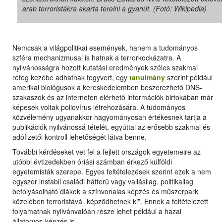
arab terroristákra akarta terelni a gyanút. (Fotó: Wikipedia)
Nemcsak a világpolitikai események, hanem a tudományos
szféra mechanizmusai is hatnak a terrorkockázatra. A
nyilvánosságra hozott kutatási eredmények széles szakmai
réteg kezébe adhatnak fegyvert, egy
tanulmány
szerint például
amerikai biológusok a kereskedelemben beszerezhető DNS-
szakaszok és az interneten elérhető információk birtokában már
képesek voltak poliovírus létrehozására. A tudományos
közvélemény ugyanakkor hagyományosan értékesnek tartja a
publikációk nyilvánossá tételét, egyúttal az erősebb szakmai és
adófizetői kontroll lehetőségét látva benne.
További kérdéseket vet fel a fejlett országok egyetemeire az
utóbbi évtizedekben óriási számban érkező külföldi
egyetemisták szerepe. Egyes feltételezések szerint ezek a nem
egyszer instabil családi hátterű vagy vallásilag, politikailag
befolyásolható diákok a színvonalas képzés és műszerpark
közelében terroristává „képződhetnek ki”. Ennek a feltételezett
folyamatnak nyilvánvalóan része lehet például a hazai
állatorvos-képzés is.