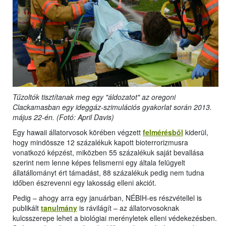
Tűzoltók tisztítanak meg egy "áldozatot" az oregoni
Clackamasban egy ideggáz-szimulációs gyakorlat során 2013.
május 22-én. (Fotó: April Davis)
Egy hawaii állatorvosok körében végzett
felmérésből
kiderül,
hogy mindössze 12 százalékuk kapott bioterrorizmusra
vonatkozó képzést, miközben 55 százalékuk saját bevallása
szerint nem lenne képes felismerni egy általa felügyelt
állatállományt ért támadást, 88 százalékuk pedig nem tudna
időben észrevenni egy lakosság elleni akciót.
Pedig – ahogy arra egy januárban, NÉBIH-es részvétellel is
publikált
tanulmány
is rávilágít – az állatorvosoknak
kulcsszerepe lehet a biológiai merényletek elleni védekezésben.