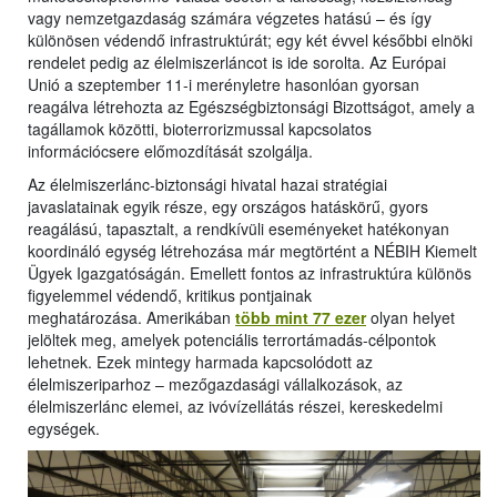
vagy nemzetgazdaság számára végzetes hatású – és így
különösen védendő infrastruktúrát; egy két évvel későbbi elnöki
rendelet pedig az élelmiszerláncot is ide sorolta. Az Európai
Unió a szeptember 11-i merényletre hasonlóan gyorsan
reagálva létrehozta az Egészségbiztonsági Bizottságot, amely a
tagállamok közötti, bioterrorizmussal kapcsolatos
információcsere előmozdítását szolgálja.
Az élelmiszerlánc-biztonsági hivatal hazai stratégiai
javaslatainak egyik része, egy országos hatáskörű, gyors
reagálású, tapasztalt, a rendkívüli eseményeket hatékonyan
koordináló egység létrehozása már megtörtént a NÉBIH Kiemelt
Ügyek Igazgatóságán. Emellett fontos az infrastruktúra különös
figyelemmel védendő, kritikus pontjainak
meghatározása. Amerikában
több mint 77 ezer
olyan helyet
jelöltek meg, amelyek potenciális terrortámadás-célpontok
lehetnek. Ezek mintegy harmada kapcsolódott az
élelmiszeriparhoz – mezőgazdasági vállalkozások, az
élelmiszerlánc elemei, az ivóvízellátás részei, kereskedelmi
egységek.