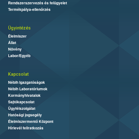
Rendszerszervezés és felügyelet
Termékpálya-ellenőrzés
Ügyintézés
Élelmiszer
Állat
Növény
Labor/Egyéb
Kapcsolat
Nébih Igazgatóságok
Nébih Laboratóriumok
Kormányhivatalok
Sajtókapcsolat
Ügyfélszolgálat
Hatósági jogsegély
Élelmiszermentő Központ
Hírlevél feliratkozás