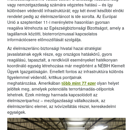
vagy nemzetgazdaság számára végzetes hatású – és így
különösen védendő infrastruktúrát; egy két évvel későbbi elnöki
rendelet pedig az élelmiszerláncot is ide sorolta. Az Európai
Unió a szeptember 11-i merényletre hasonlóan gyorsan
reagálva létrehozta az Egészségbiztonsági Bizottságot, amely a
tagállamok közötti, bioterrorizmussal kapcsolatos
információcsere előmozdítását szolgálja.
Az élelmiszerlánc-biztonsági hivatal hazai stratégiai
javaslatainak egyik része, egy országos hatáskörű, gyors
reagálású, tapasztalt, a rendkívüli eseményeket hatékonyan
koordináló egység létrehozása már megtörtént a NÉBIH Kiemelt
Ügyek Igazgatóságán. Emellett fontos az infrastruktúra különös
figyelemmel védendő, kritikus pontjainak
meghatározása. Amerikában
több mint 77 ezer
olyan helyet
jelöltek meg, amelyek potenciális terrortámadás-célpontok
lehetnek. Ezek mintegy harmada kapcsolódott az
élelmiszeriparhoz – mezőgazdasági vállalkozások, az
élelmiszerlánc elemei, az ivóvízellátás részei, kereskedelmi
egységek.