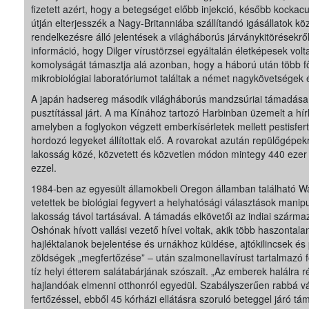
fizetett azért, hogy a betegséget előbb injekció, később kockacu
útján elterjesszék a Nagy-Britanniába szállítandó igásállatok kö
rendelkezésre álló jelentések a világháborús járványkitörésekről,
információ, hogy Dilger vírustörzsei egyáltalán életképesek volt
komolyságát támasztja alá azonban, hogy a háború után több f
mikrobiológiai laboratóriumot találtak a német nagykövetségek 
A japán hadsereg második világháborús mandzsúriai támadása
pusztítással járt. A ma Kínához tartozó Harbinban üzemelt a hí
amelyben a foglyokon végzett emberkísérletek mellett pestisfert
hordozó legyeket állítottak elő. A rovarokat azután repülőgépek
lakosság közé, közvetett és közvetlen módon mintegy 440 ezer
ezzel.
1984-ben az egyesült államokbeli Oregon államban található 
vetettek be biológiai fegyvert a helyhatósági választások mani
lakosság távol tartásával. A támadás elkövetői az indiai szárm
Oshónak hívott vallási vezető hívei voltak, akik több haszontal
hajléktalanok bejelentése és urnákhoz küldése, ajtókilincsek é
zöldségek „megfertőzése” – után szalmonellavírust tartalmazó 
tíz helyi étterem salátabárjának szószait. „Az emberek halálra 
hajlandóak elmenni otthonról egyedül. Szabályszerűen rabbá v
fertőzéssel, ebből 45 kórházi ellátásra szoruló beteggel járó tá