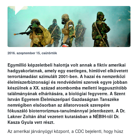
2016. szeptember 15, csütörtök
Egymillió képzeletbeli halottja volt annak a fiktív amerikai
hadgyakorlatnak, amely egy esetleges, himlővel elkövetett
terrortámadást szimulált 2001-ben. A hazai és nemzetközi
élelmiszerbiztonsági és rendvédelmi szervek egyre jobban
készülnek a XX. század atombomba melletti legpusztítóbb
találmányának elhárítására, a biológiai fegyverre. A Szent
István Egyetem Élelmiszeripari Gazdaságtan Tanszéke
nemrégiben elsősorban az állatorvosok szerepére
fókuszáló bioterrorizmus-tanulmánnyal jelentkezett. A Dr.
Lakner Zoltán által vezetett kutatásban a NÉBIH-től Dr.
Kasza Gyula vett részt.
Az amerikai járványügyi központ, a CDC bejelenti, hogy húsz