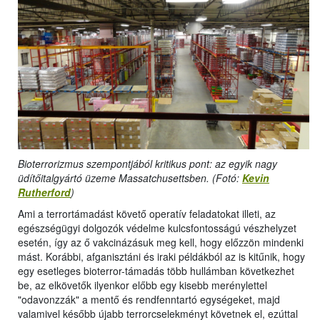
Bioterrorizmus szempontjából kritikus pont: az egyik nagy
üdítőitalgyártó üzeme Massatchusettsben. (Fotó:
Kevin
Rutherford
)
Ami a terrortámadást követő operatív feladatokat illeti, az
egészségügyi dolgozók védelme kulcsfontosságú vészhelyzet
esetén, így az ő vakcinázásuk meg kell, hogy előzzön mindenki
mást. Korábbi, afganisztáni és iraki példákból az is kitűnik, hogy
egy esetleges bioterror-támadás több hullámban következhet
be, az elkövetők ilyenkor előbb egy kisebb merénylettel
"odavonzzák" a mentő és rendfenntartó egységeket, majd
valamivel később újabb terrorcselekményt követnek el, ezúttal