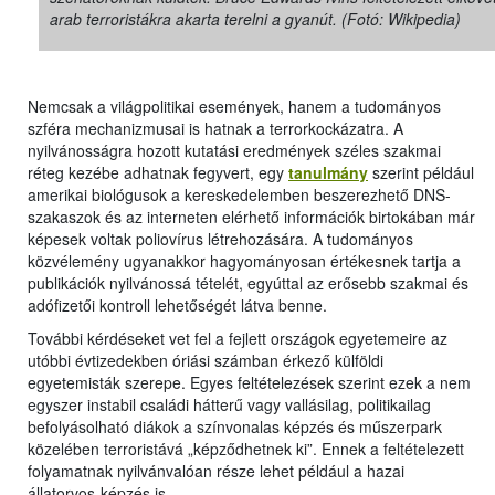
arab terroristákra akarta terelni a gyanút. (Fotó: Wikipedia)
Nemcsak a világpolitikai események, hanem a tudományos
szféra mechanizmusai is hatnak a terrorkockázatra. A
nyilvánosságra hozott kutatási eredmények széles szakmai
réteg kezébe adhatnak fegyvert, egy
tanulmány
szerint például
amerikai biológusok a kereskedelemben beszerezhető DNS-
szakaszok és az interneten elérhető információk birtokában már
képesek voltak poliovírus létrehozására. A tudományos
közvélemény ugyanakkor hagyományosan értékesnek tartja a
publikációk nyilvánossá tételét, egyúttal az erősebb szakmai és
adófizetői kontroll lehetőségét látva benne.
További kérdéseket vet fel a fejlett országok egyetemeire az
utóbbi évtizedekben óriási számban érkező külföldi
egyetemisták szerepe. Egyes feltételezések szerint ezek a nem
egyszer instabil családi hátterű vagy vallásilag, politikailag
befolyásolható diákok a színvonalas képzés és műszerpark
közelében terroristává „képződhetnek ki”. Ennek a feltételezett
folyamatnak nyilvánvalóan része lehet például a hazai
állatorvos-képzés is.