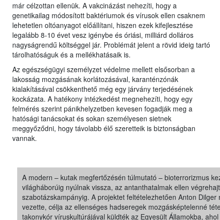
már célzottan ellenük. A vakcinázást nehezíti, hogy a
genetikailag módosított baktériumok és vírusok ellen csaknem
lehetetlen oltóanyagot előállítani, hiszen ezek kifejlesztése
legalább 8-10 évet vesz igénybe és óriási, milliárd dolláros
nagyságrendű költséggel jár. Problémát jelent a rövid ideig tartó
tárolhatóságuk és a mellékhatásaik is.
Az egészségügyi személyzet védelme mellett elsősorban a
lakosság mozgásának korlátozásával, karanténzónák
kialakításával csökkenthető még egy járvány terjedésének
kockázata. A hatékony intézkedést megnehezíti, hogy egy
felmérés szerint pánikhelyzetben kevesen fogadják meg a
hatósági tanácsokat és sokan személyesen sietnek
meggyőződni, hogy távolabb élő szeretteik is biztonságban
vannak.
A modern – kutak megfertőzésén túlmutató – bioterrorizmus kez
világháborúig nyúlnak vissza, az antanthatalmak ellen végrehajt
szabotázskampányig. A projektet feltételezhetően Anton Dilger
vezette, célja az ellenséges hadseregek mozgásképtelenné téte
takonykór víruskultúrájával küldték az Egyesült Államokba, a