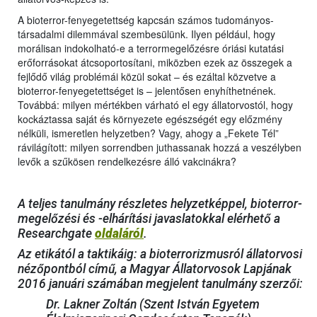
A bioterror-fenyegetettség kapcsán számos tudományos-
társadalmi dilemmával szembesülünk. Ilyen például, hogy
morálisan indokolható-e a terrormegelőzésre óriási kutatási
erőforrásokat átcsoportosítani, miközben ezek az összegek a
fejlődő világ problémái közül sokat – és ezáltal közvetve a
bioterror-fenyegetettséget is – jelentősen enyhíthetnének.
Továbbá: milyen mértékben várható el egy állatorvostól, hogy
kockáztassa saját és környezete egészségét egy előzmény
nélküli, ismeretlen helyzetben? Vagy, ahogy a „Fekete Tél”
rávilágított: milyen sorrendben juthassanak hozzá a veszélyben
levők a szűkösen rendelkezésre álló vakcinákra?
A teljes tanulmány részletes helyzetképpel, bioterror-
megelőzési és -elhárítási javaslatokkal elérhető a
Researchgate
oldaláról
.
Az etikától a taktikáig: a bioterrorizmusról állatorvosi
nézőpontból című, a Magyar Állatorvosok Lapjának
2016 januári számában megjelent tanulmány szerzői:
Dr. Lakner Zoltán (Szent István Egyetem