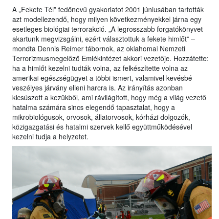
A „Fekete Tél” fedőnevű gyakorlatot 2001 júniusában tartották
azt modellezendő, hogy milyen következményekkel járna egy
esetleges biológiai terrorakció. „A legrosszabb forgatókönyvet
akartunk megvizsgálni, ezért választottuk a fekete himlőt” –
mondta Dennis Reimer tábornok, az oklahomai Nemzeti
Terrorizmusmegelőző Emlékintézet akkori vezetője. Hozzátette:
ha a himlőt kezelni tudták volna, az felkészítette volna az
amerikai egészségügyet a többi ismert, valamivel kevésbé
veszélyes járvány elleni harcra is. Az irányítás azonban
kicsúszott a kezükből, ami rávilágított, hogy még a világ vezető
hatalma számára sincs elegendő tapasztalat, hogy a
mikrobiológusok, orvosok, állatorvosok, kórházi dolgozók,
közigazgatási és hatalmi szervek kellő együttműködésével
kezelni tudja a helyzetet.