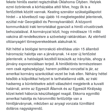
fekete himlős esetet regisztráltak Oklahoma Cityben. Helyiek
ezrei özönlenek a kórházakba attól félve, hogy ők is a
fertőzöttek között vannak. Keating szenátor szükségállapotot
hirdet – a következő nap újabb 16 megbetegedést jelentenek,
ezúttal már Georgiából és Pennsylvaniából. A központi
kommunikáció iraki terroristákat gyanúsít a himlő-vírustörzsek
behozatalával. A kormányzat közli, hogy mindössze 15 millió
vakcina áll rendelkezésre a szövetségi raktárokban. Az elérhető
oltóanyagért tömegverekedések alakulnak ki.
Két héttel a biológiai terrorakció elindítása után 15 államból
háromszáz halottja van a járványnak. 14 ezer új fertőzést
jelentenek: a hatóságok kezéből kicsúszik az irányítás, ahogy a
járvány exponenciálisan terjed. A himlőkitörés természetesen
nem csak egészségügyi, hanem politikai vonzattal is jár, az
amerikai kormány szankciókat vezet be Irak ellen. Néhány héttel
később a külpolitikai helyzet is tarthatatlanná válik, az iraki
hadsereg a büntetésekre adott válaszként megjelenik a kuvaiti
határnál, amire az Egyesült Államok és az Egyesült Királyság
közel-keleti háborús készültséggel reagál. Ekkorra egymillió
amerikai halottja és hárommillió fertőzöttje van a
himlőjárványnak, miközben az anyagi vonzata tízmilliárd
dolláros nagyságrendű.