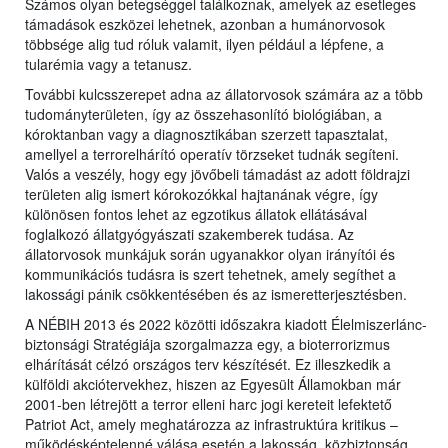
Számos olyan betegséggel találkoznak, amelyek az esetleges
támadások eszközei lehetnek, azonban a humánorvosok
többsége alig tud róluk valamit, ilyen például a lépfene, a
tularémia vagy a tetanusz.
További kulcsszerepet adna az állatorvosok számára az a több
tudományterületen, így az összehasonlító biológiában, a
kóroktanban vagy a diagnosztikában szerzett tapasztalat,
amellyel a terrorelhárító operatív törzseket tudnák segíteni.
Valós a veszély, hogy egy jövőbeli támadást az adott földrajzi
területen alig ismert kórokozókkal hajtanának végre, így
különösen fontos lehet az egzotikus állatok ellátásával
foglalkozó állatgyógyászati szakemberek tudása. Az
állatorvosok munkájuk során ugyanakkor olyan irányítói és
kommunikációs tudásra is szert tehetnek, amely segíthet a
lakossági pánik csökkentésében és az ismeretterjesztésben.
A NÉBIH 2013 és 2022 közötti időszakra kiadott Élelmiszerlánc-
biztonsági Stratégiája szorgalmazza egy, a bioterrorizmus
elhárítását célzó országos terv készítését. Ez illeszkedik a
külföldi akciótervekhez, hiszen az Egyesült Államokban már
2001-ben létrejött a terror elleni harc jogi kereteit lefektető
Patriot Act, amely meghatározza az infrastruktúra kritikus –
működésképtelenné válása esetén a lakosság, közbiztonság