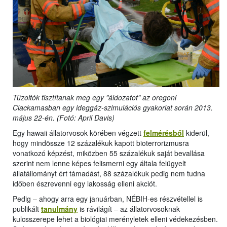
Tűzoltók tisztítanak meg egy "áldozatot" az oregoni
Clackamasban egy ideggáz-szimulációs gyakorlat során 2013.
május 22-én. (Fotó: April Davis)
Egy hawaii állatorvosok körében végzett
felmérésből
kiderül,
hogy mindössze 12 százalékuk kapott bioterrorizmusra
vonatkozó képzést, miközben 55 százalékuk saját bevallása
szerint nem lenne képes felismerni egy általa felügyelt
állatállományt ért támadást, 88 százalékuk pedig nem tudna
időben észrevenni egy lakosság elleni akciót.
Pedig – ahogy arra egy januárban, NÉBIH-es részvétellel is
publikált
tanulmány
is rávilágít – az állatorvosoknak
kulcsszerepe lehet a biológiai merényletek elleni védekezésben.