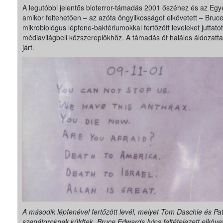
A legutóbbi jelentős bioterror-támadás 2001 őszéhez és az Egy
amikor feltehetően – az azóta öngyilkosságot elkövetett – Bruc
mikrobiológus lépfene-baktériumokkal fertőzött leveleket juttatott 
médiavilágbeli közszereplőkhöz. A támadás öt halálos áldozattal 
járt.
A második lépfenével fertőzött levél, melyet Tom Daschle és Pa
szenátoroknak küldtek. Bruce Edwards Ivins feltételezett elköve