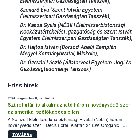
Élelmiszeripari Gazdaságtan Tanszék),
Szendrő Éva (Szent István Egyetem
Élelmiszeripari Gazdaságtan Tanszék),
Dr. Kasza Gyula (NÉBIH Élelmiszerbiztonsági
Kockázatértékelési Igazgatóság és Szent István
Egyetem Élelmiszeripari Gazdaságtan Tanszék),
Dr. Hajtós István (Borsod-Abaúj-Zemplén
Megyei Kormányhivatal, Miskolc),
Dr. Ózsvári László (Állatorvosi Egyetem, Jogi és
Gazdaságtudományi Tanszék)
Friss hírek
2026. augusztus 6, csütörtök
Szüret után is alkalmazható három növényvédő szer
az amerikai szőlőkabóca ellen
A Nemzeti Élelmiszerlánc-biztonsági Hivatal (Nébih) három
növényvédő szer – Decis Forte, Klartan 24 EW, Oroganic –
engedélyokiratát módosította, így azok a szüretet követően,
TOVÁBB >
egészen a vesszőérettség (BBCH 91) stádiumáig