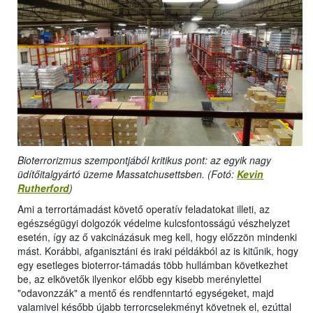
Bioterrorizmus szempontjából kritikus pont: az egyik nagy
üdítőitalgyártó üzeme Massatchusettsben. (Fotó:
Kevin
Rutherford
)
Ami a terrortámadást követő operatív feladatokat illeti, az
egészségügyi dolgozók védelme kulcsfontosságú vészhelyzet
esetén, így az ő vakcinázásuk meg kell, hogy előzzön mindenki
mást. Korábbi, afganisztáni és iraki példákból az is kitűnik, hogy
egy esetleges bioterror-támadás több hullámban következhet
be, az elkövetők ilyenkor előbb egy kisebb merénylettel
"odavonzzák" a mentő és rendfenntartó egységeket, majd
valamivel később újabb terrorcselekményt követnek el, ezúttal