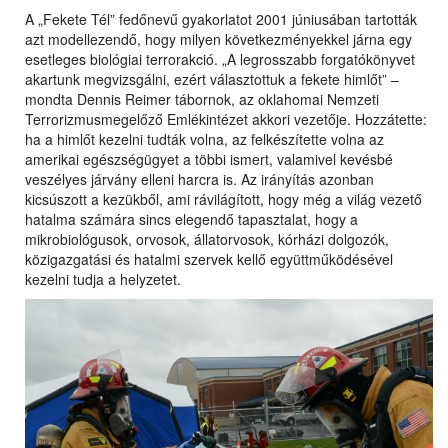
A „Fekete Tél” fedőnevű gyakorlatot 2001 júniusában tartották
azt modellezendő, hogy milyen következményekkel járna egy
esetleges biológiai terrorakció. „A legrosszabb forgatókönyvet
akartunk megvizsgálni, ezért választottuk a fekete himlőt” –
mondta Dennis Reimer tábornok, az oklahomai Nemzeti
Terrorizmusmegelőző Emlékintézet akkori vezetője. Hozzátette:
ha a himlőt kezelni tudták volna, az felkészítette volna az
amerikai egészségügyet a többi ismert, valamivel kevésbé
veszélyes járvány elleni harcra is. Az irányítás azonban
kicsúszott a kezükből, ami rávilágított, hogy még a világ vezető
hatalma számára sincs elegendő tapasztalat, hogy a
mikrobiológusok, orvosok, állatorvosok, kórházi dolgozók,
közigazgatási és hatalmi szervek kellő együttműködésével
kezelni tudja a helyzetet.