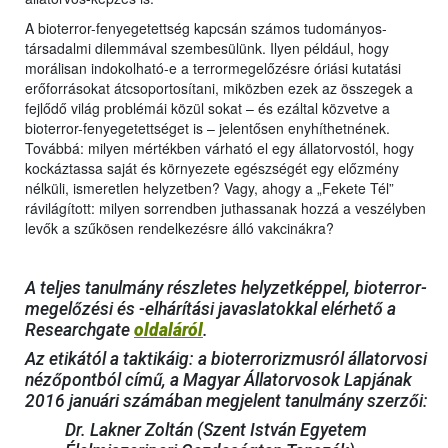
A bioterror-fenyegetettség kapcsán számos tudományos-
társadalmi dilemmával szembesülünk. Ilyen például, hogy
morálisan indokolható-e a terrormegelőzésre óriási kutatási
erőforrásokat átcsoportosítani, miközben ezek az összegek a
fejlődő világ problémái közül sokat – és ezáltal közvetve a
bioterror-fenyegetettséget is – jelentősen enyhíthetnének.
Továbbá: milyen mértékben várható el egy állatorvostól, hogy
kockáztassa saját és környezete egészségét egy előzmény
nélküli, ismeretlen helyzetben? Vagy, ahogy a „Fekete Tél”
rávilágított: milyen sorrendben juthassanak hozzá a veszélyben
levők a szűkösen rendelkezésre álló vakcinákra?
A teljes tanulmány részletes helyzetképpel, bioterror-
megelőzési és -elhárítási javaslatokkal elérhető a
Researchgate
oldaláról
.
Az etikától a taktikáig: a bioterrorizmusról állatorvosi
nézőpontból című, a Magyar Állatorvosok Lapjának
2016 januári számában megjelent tanulmány szerzői:
Dr. Lakner Zoltán (Szent István Egyetem