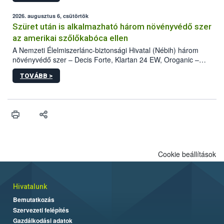
fában is azonosították. A növényvédelmi szakemberek folytatják
az intenzív felderítést, emellett az intézkedéseket a szlovák
2026. augusztus 6, csütörtök
hatósággal is összehangolják a terjedés megállítása érdekében.
Szüret után is alkalmazható három növényvédő szer
az amerikai szőlőkabóca ellen
A Nemzeti Élelmiszerlánc-biztonsági Hivatal (Nébih) három
növényvédő szer – Decis Forte, Klartan 24 EW, Oroganic –
engedélyokiratát módosította, így azok a szüretet követően,
TOVÁBB >
egészen a vesszőérettség (BBCH 91) stádiumáig
felhasználhatóak a szőlőben. A kiterjesztések célja, hogy a korai
érésű szőlőkben is legyen lehetőség a károsító elleni további
védekezésre. Az Oroganic készítmény kis kiszerelésben kiskerti
felhasználók számára is elérhető és ökológiai termesztésben is
engedélyezett.
Cookie beállítások
Hivatalunk
Bemutatkozás
Szervezeti felépítés
Gazdálkodási adatok