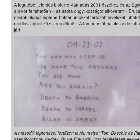
A legutóbbi jelentős bioterror-támadás 2001 őszéhez és az Egy
amikor feltehetően – az azóta öngyilkosságot elkövetett – Bruc
mikrobiológus lépfene-baktériumokkal fertőzött leveleket juttatott 
médiavilágbeli közszereplőkhöz. A támadás öt halálos áldozattal 
járt.
A második lépfenével fertőzött levél, melyet Tom Daschle és Pa
szenátoroknak küldtek. Bruce Edwards Ivins feltételezett elköve