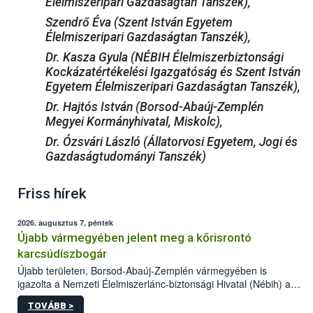
Élelmiszeripari Gazdaságtan Tanszék),
Szendrő Éva (Szent István Egyetem
Élelmiszeripari Gazdaságtan Tanszék),
Dr. Kasza Gyula (NÉBIH Élelmiszerbiztonsági
Kockázatértékelési Igazgatóság és Szent István
Egyetem Élelmiszeripari Gazdaságtan Tanszék),
Dr. Hajtós István (Borsod-Abaúj-Zemplén
Megyei Kormányhivatal, Miskolc),
Dr. Ózsvári László (Állatorvosi Egyetem, Jogi és
Gazdaságtudományi Tanszék)
Friss hírek
2026. augusztus 7, péntek
Újabb vármegyében jelent meg a kőrisrontó
karcsúdíszbogár
Újabb területen, Borsod-Abaúj-Zemplén vármegyében is
igazolta a Nemzeti Élelmiszerlánc-biztonsági Hivatal (Nébih) a
kőrisrontó karcsúdíszbogár (Agrilus planipennis) jelenlétét. A
TOVÁBB >
kártevőt nem csak színcsapdában találták meg, de már fertőzött