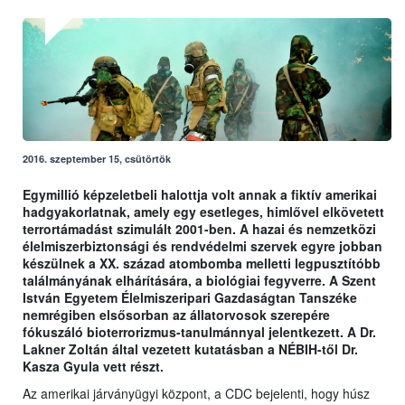
2016. szeptember 15, csütörtök
Egymillió képzeletbeli halottja volt annak a fiktív amerikai
hadgyakorlatnak, amely egy esetleges, himlővel elkövetett
terrortámadást szimulált 2001-ben. A hazai és nemzetközi
élelmiszerbiztonsági és rendvédelmi szervek egyre jobban
készülnek a XX. század atombomba melletti legpusztítóbb
találmányának elhárítására, a biológiai fegyverre. A Szent
István Egyetem Élelmiszeripari Gazdaságtan Tanszéke
nemrégiben elsősorban az állatorvosok szerepére
fókuszáló bioterrorizmus-tanulmánnyal jelentkezett. A Dr.
Lakner Zoltán által vezetett kutatásban a NÉBIH-től Dr.
Kasza Gyula vett részt.
Az amerikai járványügyi központ, a CDC bejelenti, hogy húsz