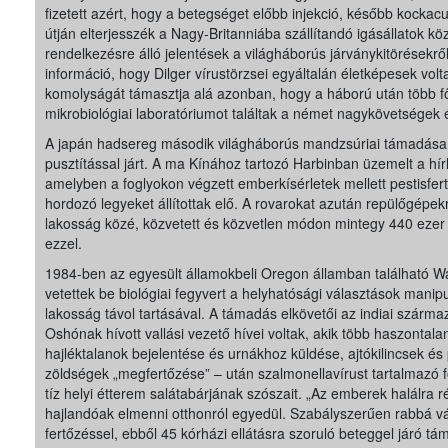
fizetett azért, hogy a betegséget előbb injekció, később kockacu
útján elterjesszék a Nagy-Britanniába szállítandó igásállatok kö
rendelkezésre álló jelentések a világháborús járványkitörésekről,
információ, hogy Dilger vírustörzsei egyáltalán életképesek volt
komolyságát támasztja alá azonban, hogy a háború után több f
mikrobiológiai laboratóriumot találtak a német nagykövetségek 
A japán hadsereg második világháborús mandzsúriai támadása
pusztítással járt. A ma Kínához tartozó Harbinban üzemelt a hí
amelyben a foglyokon végzett emberkísérletek mellett pestisfert
hordozó legyeket állítottak elő. A rovarokat azután repülőgépek
lakosság közé, közvetett és közvetlen módon mintegy 440 ezer
ezzel.
1984-ben az egyesült államokbeli Oregon államban található 
vetettek be biológiai fegyvert a helyhatósági választások mani
lakosság távol tartásával. A támadás elkövetői az indiai szárm
Oshónak hívott vallási vezető hívei voltak, akik több haszontal
hajléktalanok bejelentése és urnákhoz küldése, ajtókilincsek é
zöldségek „megfertőzése” – után szalmonellavírust tartalmazó 
tíz helyi étterem salátabárjának szószait. „Az emberek halálra 
hajlandóak elmenni otthonról egyedül. Szabályszerűen rabbá v
fertőzéssel, ebből 45 kórházi ellátásra szoruló beteggel járó tá