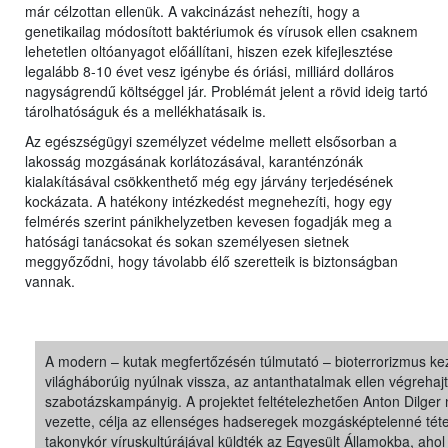
már célzottan ellenük. A vakcinázást nehezíti, hogy a
genetikailag módosított baktériumok és vírusok ellen csaknem
lehetetlen oltóanyagot előállítani, hiszen ezek kifejlesztése
legalább 8-10 évet vesz igénybe és óriási, milliárd dolláros
nagyságrendű költséggel jár. Problémát jelent a rövid ideig tartó
tárolhatóságuk és a mellékhatásaik is.
Az egészségügyi személyzet védelme mellett elsősorban a
lakosság mozgásának korlátozásával, karanténzónák
kialakításával csökkenthető még egy járvány terjedésének
kockázata. A hatékony intézkedést megnehezíti, hogy egy
felmérés szerint pánikhelyzetben kevesen fogadják meg a
hatósági tanácsokat és sokan személyesen sietnek
meggyőződni, hogy távolabb élő szeretteik is biztonságban
vannak.
A modern – kutak megfertőzésén túlmutató – bioterrorizmus kez
világháborúig nyúlnak vissza, az antanthatalmak ellen végrehajt
szabotázskampányig. A projektet feltételezhetően Anton Dilger
vezette, célja az ellenséges hadseregek mozgásképtelenné téte
takonykór víruskultúrájával küldték az Egyesült Államokba, a