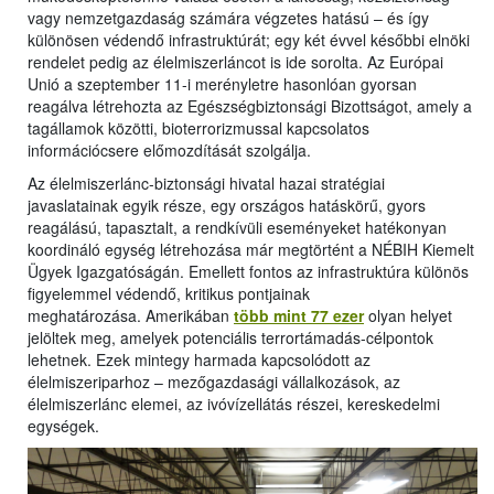
vagy nemzetgazdaság számára végzetes hatású – és így
különösen védendő infrastruktúrát; egy két évvel későbbi elnöki
rendelet pedig az élelmiszerláncot is ide sorolta. Az Európai
Unió a szeptember 11-i merényletre hasonlóan gyorsan
reagálva létrehozta az Egészségbiztonsági Bizottságot, amely a
tagállamok közötti, bioterrorizmussal kapcsolatos
információcsere előmozdítását szolgálja.
Az élelmiszerlánc-biztonsági hivatal hazai stratégiai
javaslatainak egyik része, egy országos hatáskörű, gyors
reagálású, tapasztalt, a rendkívüli eseményeket hatékonyan
koordináló egység létrehozása már megtörtént a NÉBIH Kiemelt
Ügyek Igazgatóságán. Emellett fontos az infrastruktúra különös
figyelemmel védendő, kritikus pontjainak
meghatározása. Amerikában
több mint 77 ezer
olyan helyet
jelöltek meg, amelyek potenciális terrortámadás-célpontok
lehetnek. Ezek mintegy harmada kapcsolódott az
élelmiszeriparhoz – mezőgazdasági vállalkozások, az
élelmiszerlánc elemei, az ivóvízellátás részei, kereskedelmi
egységek.