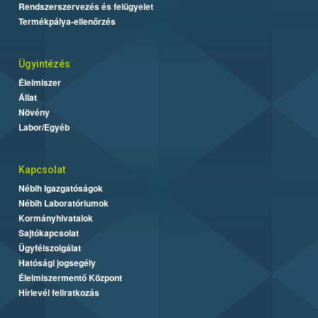
Rendszerszervezés és felügyelet
Termékpálya-ellenőrzés
Ügyintézés
Élelmiszer
Állat
Növény
Labor/Egyéb
Kapcsolat
Nébih Igazgatóságok
Nébih Laboratóriumok
Kormányhivatalok
Sajtókapcsolat
Ügyfélszolgálat
Hatósági jogsegély
Élelmiszermentő Központ
Hírlevél feliratkozás