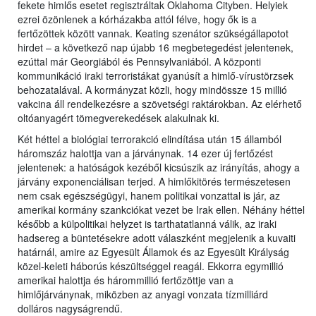
fekete himlős esetet regisztráltak Oklahoma Cityben. Helyiek
ezrei özönlenek a kórházakba attól félve, hogy ők is a
fertőzöttek között vannak. Keating szenátor szükségállapotot
hirdet – a következő nap újabb 16 megbetegedést jelentenek,
ezúttal már Georgiából és Pennsylvaniából. A központi
kommunikáció iraki terroristákat gyanúsít a himlő-vírustörzsek
behozatalával. A kormányzat közli, hogy mindössze 15 millió
vakcina áll rendelkezésre a szövetségi raktárokban. Az elérhető
oltóanyagért tömegverekedések alakulnak ki.
Két héttel a biológiai terrorakció elindítása után 15 államból
háromszáz halottja van a járványnak. 14 ezer új fertőzést
jelentenek: a hatóságok kezéből kicsúszik az irányítás, ahogy a
járvány exponenciálisan terjed. A himlőkitörés természetesen
nem csak egészségügyi, hanem politikai vonzattal is jár, az
amerikai kormány szankciókat vezet be Irak ellen. Néhány héttel
később a külpolitikai helyzet is tarthatatlanná válik, az iraki
hadsereg a büntetésekre adott válaszként megjelenik a kuvaiti
határnál, amire az Egyesült Államok és az Egyesült Királyság
közel-keleti háborús készültséggel reagál. Ekkorra egymillió
amerikai halottja és hárommillió fertőzöttje van a
himlőjárványnak, miközben az anyagi vonzata tízmilliárd
dolláros nagyságrendű.