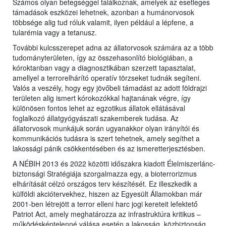
Számos olyan betegséggel találkoznak, amelyek az esetleges
támadások eszközei lehetnek, azonban a humánorvosok
többsége alig tud róluk valamit, ilyen például a lépfene, a
tularémia vagy a tetanusz.
További kulcsszerepet adna az állatorvosok számára az a több
tudományterületen, így az összehasonlító biológiában, a
kóroktanban vagy a diagnosztikában szerzett tapasztalat,
amellyel a terrorelhárító operatív törzseket tudnák segíteni.
Valós a veszély, hogy egy jövőbeli támadást az adott földrajzi
területen alig ismert kórokozókkal hajtanának végre, így
különösen fontos lehet az egzotikus állatok ellátásával
foglalkozó állatgyógyászati szakemberek tudása. Az
állatorvosok munkájuk során ugyanakkor olyan irányítói és
kommunikációs tudásra is szert tehetnek, amely segíthet a
lakossági pánik csökkentésében és az ismeretterjesztésben.
A NÉBIH 2013 és 2022 közötti időszakra kiadott Élelmiszerlánc-
biztonsági Stratégiája szorgalmazza egy, a bioterrorizmus
elhárítását célzó országos terv készítését. Ez illeszkedik a
külföldi akciótervekhez, hiszen az Egyesült Államokban már
2001-ben létrejött a terror elleni harc jogi kereteit lefektető
Patriot Act, amely meghatározza az infrastruktúra kritikus –
működésképtelenné válása esetén a lakosság, közbiztonság