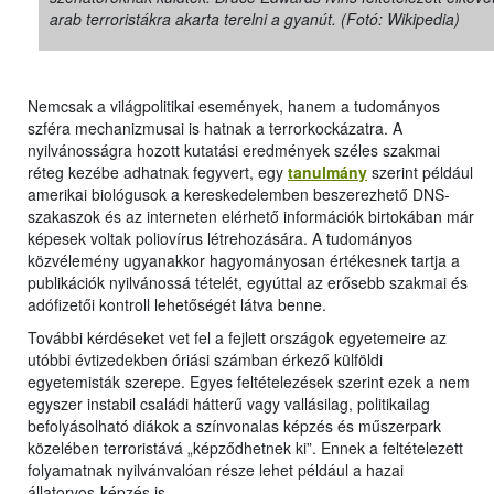
arab terroristákra akarta terelni a gyanút. (Fotó: Wikipedia)
Nemcsak a világpolitikai események, hanem a tudományos
szféra mechanizmusai is hatnak a terrorkockázatra. A
nyilvánosságra hozott kutatási eredmények széles szakmai
réteg kezébe adhatnak fegyvert, egy
tanulmány
szerint például
amerikai biológusok a kereskedelemben beszerezhető DNS-
szakaszok és az interneten elérhető információk birtokában már
képesek voltak poliovírus létrehozására. A tudományos
közvélemény ugyanakkor hagyományosan értékesnek tartja a
publikációk nyilvánossá tételét, egyúttal az erősebb szakmai és
adófizetői kontroll lehetőségét látva benne.
További kérdéseket vet fel a fejlett országok egyetemeire az
utóbbi évtizedekben óriási számban érkező külföldi
egyetemisták szerepe. Egyes feltételezések szerint ezek a nem
egyszer instabil családi hátterű vagy vallásilag, politikailag
befolyásolható diákok a színvonalas képzés és műszerpark
közelében terroristává „képződhetnek ki”. Ennek a feltételezett
folyamatnak nyilvánvalóan része lehet például a hazai
állatorvos-képzés is.