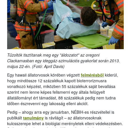
Tűzoltók tisztítanak meg egy "áldozatot" az oregoni
Clackamasban egy ideggáz-szimulációs gyakorlat során 2013.
május 22-én. (Fotó: April Davis)
Egy hawaii állatorvosok körében végzett
felmérésből
kiderül,
hogy mindössze 12 százalékuk kapott bioterrorizmusra
vonatkozó képzést, miközben 55 százalékuk saját bevallása
szerint nem lenne képes felismerni egy általa felügyelt
állatállományt ért támadást, 88 százalékuk pedig nem tudna
időben észrevenni egy lakosság elleni akciót.
Pedig – ahogy arra egy januárban, NÉBIH-es részvétellel is
publikált
tanulmány
is rávilágít – az állatorvosoknak
kulcsszerepe lehet a biológiai merényletek elleni védekezésben.