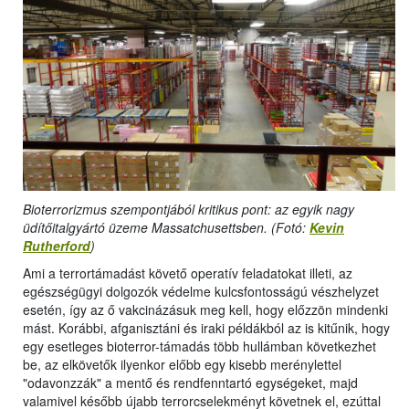
Bioterrorizmus szempontjából kritikus pont: az egyik nagy
üdítőitalgyártó üzeme Massatchusettsben. (Fotó:
Kevin
Rutherford
)
Ami a terrortámadást követő operatív feladatokat illeti, az
egészségügyi dolgozók védelme kulcsfontosságú vészhelyzet
esetén, így az ő vakcinázásuk meg kell, hogy előzzön mindenki
mást. Korábbi, afganisztáni és iraki példákból az is kitűnik, hogy
egy esetleges bioterror-támadás több hullámban következhet
be, az elkövetők ilyenkor előbb egy kisebb merénylettel
"odavonzzák" a mentő és rendfenntartó egységeket, majd
valamivel később újabb terrorcselekményt követnek el, ezúttal