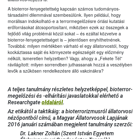
A bioterror-fenyegetettség kapcsán számos tudományos-
társadalmi dilemmával szembesülünk. Ilyen például, hogy
morálisan indokolható-e a terrormegelőzésre óriási kutatási
erőforrásokat átcsoportosítani, miközben ezek az összegek a
fejlődő világ problémái közül sokat – és ezáltal közvetve a
bioterror-fenyegetettséget is – jelentősen enyhíthetnének.
Továbbá: milyen mértékben várható el egy állatorvostól, hogy
kockáztassa saját és környezete egészségét egy előzmény
nélküli, ismeretlen helyzetben? Vagy, ahogy a „Fekete Tél”
rávilágított: milyen sorrendben juthassanak hozzá a veszélyben
levők a szűkösen rendelkezésre álló vakcinákra?
A teljes tanulmány részletes helyzetképpel, bioterror-
megelőzési és -elhárítási javaslatokkal elérhető a
Researchgate
oldaláról
.
Az etikától a taktikáig: a bioterrorizmusról állatorvosi
nézőpontból című, a Magyar Állatorvosok Lapjának
2016 januári számában megjelent tanulmány szerzői:
Dr. Lakner Zoltán (Szent István Egyetem