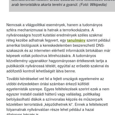
arab terroristákra akarta terelni a gyanút. (Fotó: Wikipedia)
Nemcsak a világpolitikai események, hanem a tudományos
szféra mechanizmusai is hatnak a terrorkockázatra. A
nyilvánosságra hozott kutatási eredmények széles szakmai
réteg kezébe adhatnak fegyvert, egy
tanulmány
szerint például
amerikai biológusok a kereskedelemben beszerezhető DNS-
szakaszok és az interneten elérhető információk birtokában már
képesek voltak poliovírus létrehozására. A tudományos
közvélemény ugyanakkor hagyományosan értékesnek tartja a
publikációk nyilvánossá tételét, egyúttal az erősebb szakmai és
adófizetői kontroll lehetőségét látva benne.
További kérdéseket vet fel a fejlett országok egyetemeire az
utóbbi évtizedekben óriási számban érkező külföldi
egyetemisták szerepe. Egyes feltételezések szerint ezek a nem
egyszer instabil családi hátterű vagy vallásilag, politikailag
befolyásolható diákok a színvonalas képzés és műszerpark
közelében terroristává „képződhetnek ki”. Ennek a feltételezett
folyamatnak nyilvánvalóan része lehet például a hazai
állatorvos-képzés is.