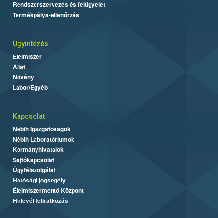
Rendszerszervezés és felügyelet
Termékpálya-ellenőrzés
Ügyintézés
Élelmiszer
Állat
Növény
Labor/Egyéb
Kapcsolat
Nébih Igazgatóságok
Nébih Laboratóriumok
Kormányhivatalok
Sajtókapcsolat
Ügyfélszolgálat
Hatósági jogsegély
Élelmiszermentő Központ
Hírlevél feliratkozás