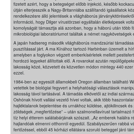
fizetett azért, hogy a betegséget előbb injekció, később kockacu
útján elterjesszék a Nagy-Britanniába szállítandó igásállatok kö
rendelkezésre álló jelentések a világháborús járványkitörésekről,
információ, hogy Dilger vírustörzsei egyáltalán életképesek volt
komolyságát támasztja alá azonban, hogy a háború után több f
mikrobiológiai laboratóriumot találtak a német nagykövetségek 
A japán hadsereg második világháborús mandzsúriai támadása
pusztítással járt. A ma Kínához tartozó Harbinban üzemelt a hí
amelyben a foglyokon végzett emberkísérletek mellett pestisfert
hordozó legyeket állítottak elő. A rovarokat azután repülőgépek
lakosság közé, közvetett és közvetlen módon mintegy 440 ezer
ezzel.
1984-ben az egyesült államokbeli Oregon államban található 
vetettek be biológiai fegyvert a helyhatósági választások mani
lakosság távol tartásával. A támadás elkövetői az indiai szárm
Oshónak hívott vallási vezető hívei voltak, akik több haszontal
hajléktalanok bejelentése és urnákhoz küldése, ajtókilincsek é
zöldségek „megfertőzése” – után szalmonellavírust tartalmazó 
tíz helyi étterem salátabárjának szószait. „Az emberek halálra 
hajlandóak elmenni otthonról egyedül. Szabályszerűen rabbá v
fertőzéssel, ebből 45 kórházi ellátásra szoruló beteggel járó tá