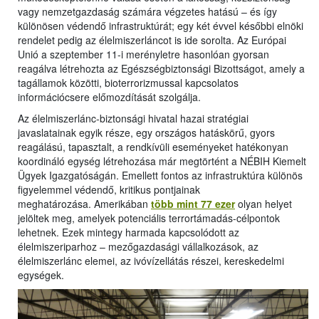
vagy nemzetgazdaság számára végzetes hatású – és így
különösen védendő infrastruktúrát; egy két évvel későbbi elnöki
rendelet pedig az élelmiszerláncot is ide sorolta. Az Európai
Unió a szeptember 11-i merényletre hasonlóan gyorsan
reagálva létrehozta az Egészségbiztonsági Bizottságot, amely a
tagállamok közötti, bioterrorizmussal kapcsolatos
információcsere előmozdítását szolgálja.
Az élelmiszerlánc-biztonsági hivatal hazai stratégiai
javaslatainak egyik része, egy országos hatáskörű, gyors
reagálású, tapasztalt, a rendkívüli eseményeket hatékonyan
koordináló egység létrehozása már megtörtént a NÉBIH Kiemelt
Ügyek Igazgatóságán. Emellett fontos az infrastruktúra különös
figyelemmel védendő, kritikus pontjainak
meghatározása. Amerikában
több mint 77 ezer
olyan helyet
jelöltek meg, amelyek potenciális terrortámadás-célpontok
lehetnek. Ezek mintegy harmada kapcsolódott az
élelmiszeriparhoz – mezőgazdasági vállalkozások, az
élelmiszerlánc elemei, az ivóvízellátás részei, kereskedelmi
egységek.