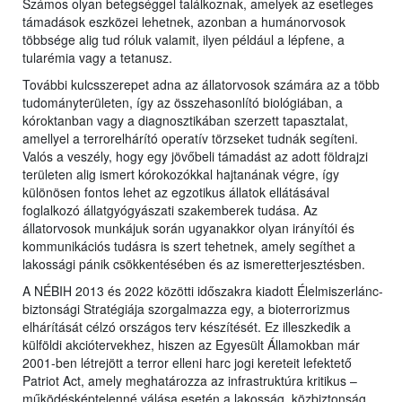
Számos olyan betegséggel találkoznak, amelyek az esetleges
támadások eszközei lehetnek, azonban a humánorvosok
többsége alig tud róluk valamit, ilyen például a lépfene, a
tularémia vagy a tetanusz.
További kulcsszerepet adna az állatorvosok számára az a több
tudományterületen, így az összehasonlító biológiában, a
kóroktanban vagy a diagnosztikában szerzett tapasztalat,
amellyel a terrorelhárító operatív törzseket tudnák segíteni.
Valós a veszély, hogy egy jövőbeli támadást az adott földrajzi
területen alig ismert kórokozókkal hajtanának végre, így
különösen fontos lehet az egzotikus állatok ellátásával
foglalkozó állatgyógyászati szakemberek tudása. Az
állatorvosok munkájuk során ugyanakkor olyan irányítói és
kommunikációs tudásra is szert tehetnek, amely segíthet a
lakossági pánik csökkentésében és az ismeretterjesztésben.
A NÉBIH 2013 és 2022 közötti időszakra kiadott Élelmiszerlánc-
biztonsági Stratégiája szorgalmazza egy, a bioterrorizmus
elhárítását célzó országos terv készítését. Ez illeszkedik a
külföldi akciótervekhez, hiszen az Egyesült Államokban már
2001-ben létrejött a terror elleni harc jogi kereteit lefektető
Patriot Act, amely meghatározza az infrastruktúra kritikus –
működésképtelenné válása esetén a lakosság, közbiztonság