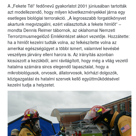
A „Fekete Tél” fedőnevű gyakorlatot 2001 júniusában tartották
azt modellezendő, hogy milyen következményekkel járna egy
esetleges biológiai terrorakció. „A legrosszabb forgatókönyvet
akartunk megvizsgálni, ezért választottuk a fekete himlőt” –
mondta Dennis Reimer tábornok, az oklahomai Nemzeti
Terrorizmusmegelőző Emlékintézet akkori vezetője. Hozzátette:
ha a himlőt kezelni tudták volna, az felkészítette volna az
amerikai egészségügyet a többi ismert, valamivel kevésbé
veszélyes járvány elleni harcra is. Az irányítás azonban
kicsúszott a kezükből, ami rávilágított, hogy még a világ vezető
hatalma számára sincs elegendő tapasztalat, hogy a
mikrobiológusok, orvosok, állatorvosok, kórházi dolgozók,
közigazgatási és hatalmi szervek kellő együttműködésével
kezelni tudja a helyzetet.