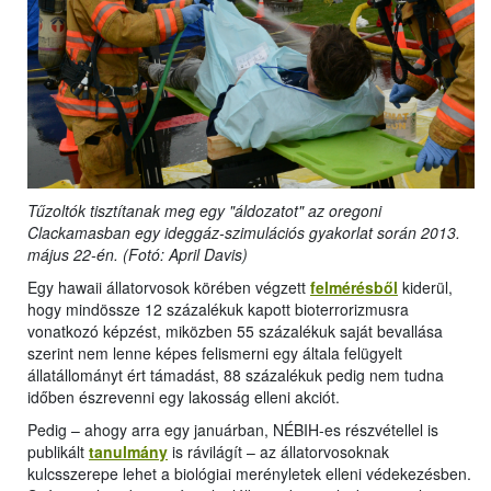
Tűzoltók tisztítanak meg egy "áldozatot" az oregoni
Clackamasban egy ideggáz-szimulációs gyakorlat során 2013.
május 22-én. (Fotó: April Davis)
Egy hawaii állatorvosok körében végzett
felmérésből
kiderül,
hogy mindössze 12 százalékuk kapott bioterrorizmusra
vonatkozó képzést, miközben 55 százalékuk saját bevallása
szerint nem lenne képes felismerni egy általa felügyelt
állatállományt ért támadást, 88 százalékuk pedig nem tudna
időben észrevenni egy lakosság elleni akciót.
Pedig – ahogy arra egy januárban, NÉBIH-es részvétellel is
publikált
tanulmány
is rávilágít – az állatorvosoknak
kulcsszerepe lehet a biológiai merényletek elleni védekezésben.