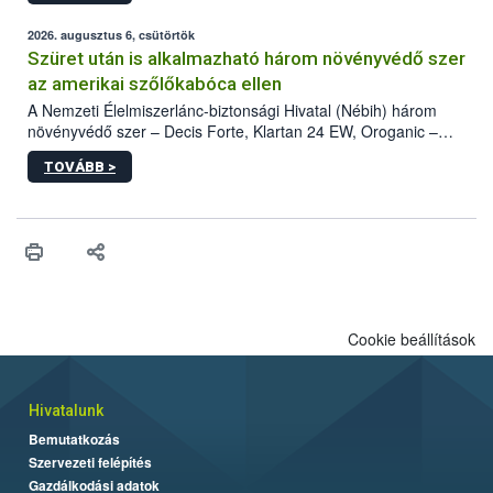
fában is azonosították. A növényvédelmi szakemberek folytatják
az intenzív felderítést, emellett az intézkedéseket a szlovák
2026. augusztus 6, csütörtök
hatósággal is összehangolják a terjedés megállítása érdekében.
Szüret után is alkalmazható három növényvédő szer
az amerikai szőlőkabóca ellen
A Nemzeti Élelmiszerlánc-biztonsági Hivatal (Nébih) három
növényvédő szer – Decis Forte, Klartan 24 EW, Oroganic –
engedélyokiratát módosította, így azok a szüretet követően,
TOVÁBB >
egészen a vesszőérettség (BBCH 91) stádiumáig
felhasználhatóak a szőlőben. A kiterjesztések célja, hogy a korai
érésű szőlőkben is legyen lehetőség a károsító elleni további
védekezésre. Az Oroganic készítmény kis kiszerelésben kiskerti
felhasználók számára is elérhető és ökológiai termesztésben is
engedélyezett.
Cookie beállítások
Hivatalunk
Bemutatkozás
Szervezeti felépítés
Gazdálkodási adatok