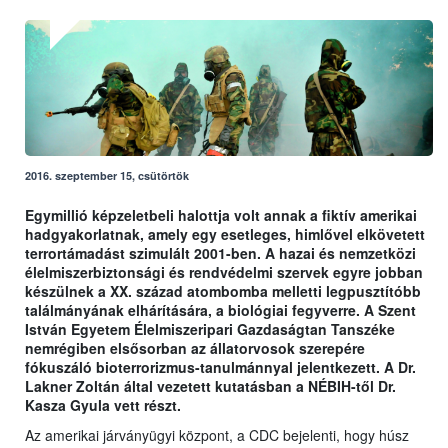
2016. szeptember 15, csütörtök
Egymillió képzeletbeli halottja volt annak a fiktív amerikai
hadgyakorlatnak, amely egy esetleges, himlővel elkövetett
terrortámadást szimulált 2001-ben. A hazai és nemzetközi
élelmiszerbiztonsági és rendvédelmi szervek egyre jobban
készülnek a XX. század atombomba melletti legpusztítóbb
találmányának elhárítására, a biológiai fegyverre. A Szent
István Egyetem Élelmiszeripari Gazdaságtan Tanszéke
nemrégiben elsősorban az állatorvosok szerepére
fókuszáló bioterrorizmus-tanulmánnyal jelentkezett. A Dr.
Lakner Zoltán által vezetett kutatásban a NÉBIH-től Dr.
Kasza Gyula vett részt.
Az amerikai járványügyi központ, a CDC bejelenti, hogy húsz