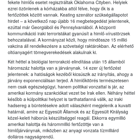
fekete himlős esetet regisztráltak Oklahoma Cityben. Helyiek
ezrei özönlenek a kórházakba attól félve, hogy ők is a
fertőzöttek között vannak. Keating szenátor szükségállapotot
hirdet – a következő nap újabb 16 megbetegedést jelentenek,
ezúttal már Georgiából és Pennsylvaniából. A központi
kommunikáció iraki terroristákat gyanúsít a himlő-vírustörzsek
behozatalával. A kormányzat közli, hogy mindössze 15 millió
vakcina áll rendelkezésre a szövetségi raktárokban. Az elérhető
oltóanyagért tömegverekedések alakulnak ki.
Két héttel a biológiai terrorakció elindítása után 15 államból
háromszáz halottja van a járványnak. 14 ezer új fertőzést
jelentenek: a hatóságok kezéből kicsúszik az irányítás, ahogy a
járvány exponenciálisan terjed. A himlőkitörés természetesen
nem csak egészségügyi, hanem politikai vonzattal is jár, az
amerikai kormány szankciókat vezet be Irak ellen. Néhány héttel
később a külpolitikai helyzet is tarthatatlanná válik, az iraki
hadsereg a büntetésekre adott válaszként megjelenik a kuvaiti
határnál, amire az Egyesült Államok és az Egyesült Királyság
közel-keleti háborús készültséggel reagál. Ekkorra egymillió
amerikai halottja és hárommillió fertőzöttje van a
himlőjárványnak, miközben az anyagi vonzata tízmilliárd
dolláros nagyságrendű.