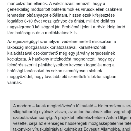
már célzottan ellenük. A vakcinázást nehezíti, hogy a
genetikailag módosított baktériumok és vírusok ellen csaknem
lehetetlen oltóanyagot előállítani, hiszen ezek kifejlesztése
legalább 8-10 évet vesz igénybe és óriási, milliárd dolláros
nagyságrendű költséggel jár. Problémát jelent a rövid ideig tartó
tárolhatóságuk és a mellékhatásaik is.
Az egészségügyi személyzet védelme mellett elsősorban a
lakosság mozgásának korlátozásával, karanténzónák
kialakításával csökkenthető még egy járvány terjedésének
kockázata. A hatékony intézkedést megnehezíti, hogy egy
felmérés szerint pánikhelyzetben kevesen fogadják meg a
hatósági tanácsokat és sokan személyesen sietnek
meggyőződni, hogy távolabb élő szeretteik is biztonságban
vannak.
A modern – kutak megfertőzésén túlmutató – bioterrorizmus kez
világháborúig nyúlnak vissza, az antanthatalmak ellen végrehajt
szabotázskampányig. A projektet feltételezhetően Anton Dilger
vezette, célja az ellenséges hadseregek mozgásképtelenné téte
takonykór víruskultúrájával küldték az Egyesült Államokba, a