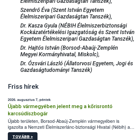
Élelmiszeripari Gazdaságtan Tanszék),
Szendrő Éva (Szent István Egyetem
Élelmiszeripari Gazdaságtan Tanszék),
Dr. Kasza Gyula (NÉBIH Élelmiszerbiztonsági
Kockázatértékelési Igazgatóság és Szent István
Egyetem Élelmiszeripari Gazdaságtan Tanszék),
Dr. Hajtós István (Borsod-Abaúj-Zemplén
Megyei Kormányhivatal, Miskolc),
Dr. Ózsvári László (Állatorvosi Egyetem, Jogi és
Gazdaságtudományi Tanszék)
Friss hírek
2026. augusztus 7, péntek
Újabb vármegyében jelent meg a kőrisrontó
karcsúdíszbogár
Újabb területen, Borsod-Abaúj-Zemplén vármegyében is
igazolta a Nemzeti Élelmiszerlánc-biztonsági Hivatal (Nébih) a
kőrisrontó karcsúdíszbogár (Agrilus planipennis) jelenlétét. A
TOVÁBB >
kártevőt nem csak színcsapdában találták meg, de már fertőzött