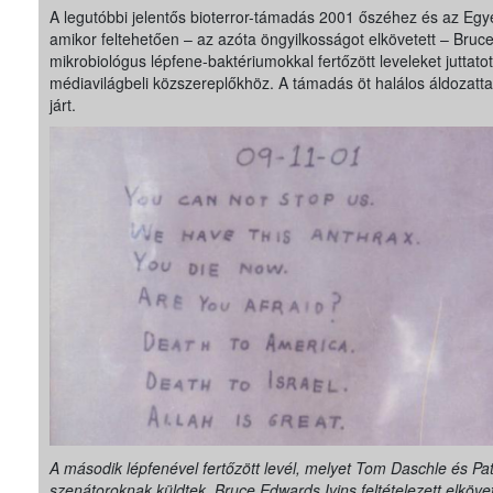
A legutóbbi jelentős bioterror-támadás 2001 őszéhez és az Egy
amikor feltehetően – az azóta öngyilkosságot elkövetett – Bruc
mikrobiológus lépfene-baktériumokkal fertőzött leveleket juttatott 
médiavilágbeli közszereplőkhöz. A támadás öt halálos áldozattal 
járt.
A második lépfenével fertőzött levél, melyet Tom Daschle és Pa
szenátoroknak küldtek. Bruce Edwards Ivins feltételezett elköve