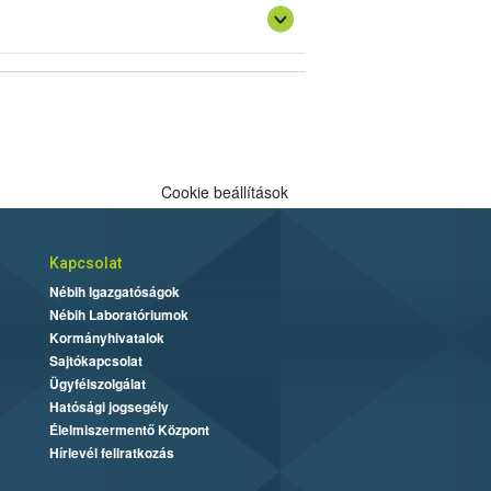
Cookie beállítások
Kapcsolat
Nébih Igazgatóságok
Nébih Laboratóriumok
Kormányhivatalok
Sajtókapcsolat
Ügyfélszolgálat
Hatósági jogsegély
Élelmiszermentő Központ
Hírlevél feliratkozás