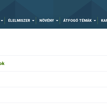
füzet
ÉLELMISZER
NÖVÉNY
ÁTFOGÓ TÉMÁK
KA
ok