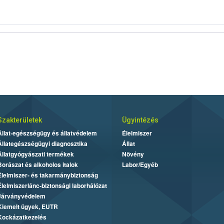
Szakterületek
Ügyintézés
Állat-egészségügy és állatvédelem
Élelmiszer
Állategészségügyi diagnosztika
Állat
Állatgyógyászati termékek
Növény
Borászat és alkoholos italok
Labor/Egyéb
Élelmiszer- és takarmánybiztonság
Élelmiszerlánc-biztonsági laborhálózat
Járványvédelem
Kiemelt ügyek, EUTR
Kockázatkezelés