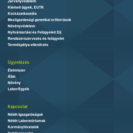
Járványvédelem
Kiemelt ügyek, EUTR
Kockázatkezelés
Mezőgazdasági genetikai erőforrások
Növényvédelem
Nyilvántartási és Felügyeleti Díj
Rendszerszervezés és felügyelet
Termékpálya-ellenőrzés
Ügyintézés
Élelmiszer
Állat
Növény
Labor/Egyéb
Kapcsolat
Nébih Igazgatóságok
Nébih Laboratóriumok
Kormányhivatalok