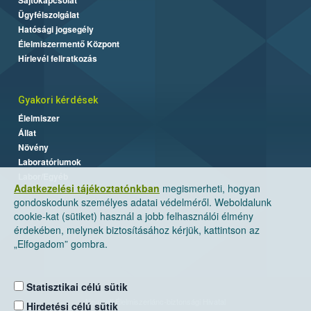
Sajtókapcsolat
Ügyfélszolgálat
Hatósági jogsegély
Élelmiszermentő Központ
Hírlevél feliratkozás
Gyakori kérdések
Élelmiszer
Állat
Növény
Laboratóriumok
Labor/Egyéb
Adatkezelési tájékoztatónkban
megismerheti, hogyan
gondoskodunk személyes adatai védelméről. Weboldalunk
cookie-kat (sütiket) használ a jobb felhasználói élmény
érdekében, melynek biztosításához kérjük, kattintson az
„Elfogadom” gombra.
Statisztikai célú sütik
Nemzeti Élelmiszerlánc-biztonsági Hivatal
Hirdetési célú sütik