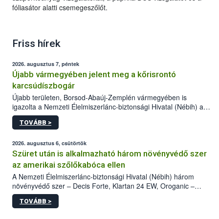
fóliasátor alatti csemegeszőlőt.
Friss hírek
2026. augusztus 7, péntek
Újabb vármegyében jelent meg a kőrisrontó
karcsúdíszbogár
Újabb területen, Borsod-Abaúj-Zemplén vármegyében is
igazolta a Nemzeti Élelmiszerlánc-biztonsági Hivatal (Nébih) a
kőrisrontó karcsúdíszbogár (Agrilus planipennis) jelenlétét. A
TOVÁBB >
kártevőt nem csak színcsapdában találták meg, de már fertőzött
fában is azonosították. A növényvédelmi szakemberek folytatják
az intenzív felderítést, emellett az intézkedéseket a szlovák
2026. augusztus 6, csütörtök
hatósággal is összehangolják a terjedés megállítása érdekében.
Szüret után is alkalmazható három növényvédő szer
az amerikai szőlőkabóca ellen
A Nemzeti Élelmiszerlánc-biztonsági Hivatal (Nébih) három
növényvédő szer – Decis Forte, Klartan 24 EW, Oroganic –
engedélyokiratát módosította, így azok a szüretet követően,
TOVÁBB >
egészen a vesszőérettség (BBCH 91) stádiumáig
felhasználhatóak a szőlőben. A kiterjesztések célja, hogy a korai