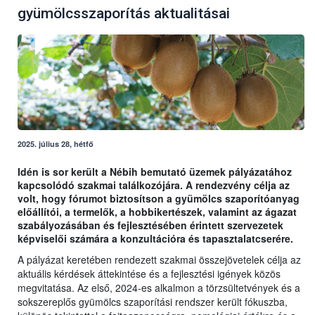
gyümölcsszaporítás aktualitásai
2025. július 28, hétfő
Idén is sor került a Nébih bemutató üzemek pályázatához
kapcsolódó szakmai találkozójára. A rendezvény célja az
volt, hogy fórumot biztosítson a gyümölcs szaporítóanyag
előállítói, a termelők, a hobbikertészek, valamint az ágazat
szabályozásában és fejlesztésében érintett szervezetek
képviselői számára a konzultációra és tapasztalatcserére.
A pályázat keretében rendezett szakmai összejövetelek célja az
aktuális kérdések áttekintése és a fejlesztési igények közös
megvitatása. Az első, 2024-es alkalmon a törzsültetvények és a
sokszereplős gyümölcs szaporítási rendszer került fókuszba,