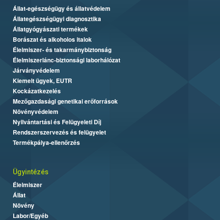
Állat-egészségügy és állatvédelem
Állategészségügyi diagnosztika
Állatgyógyászati termékek
Borászat és alkoholos italok
Élelmiszer- és takarmánybiztonság
Élelmiszerlánc-biztonsági laborhálózat
Járványvédelem
Kiemelt ügyek, EUTR
Kockázatkezelés
Mezőgazdasági genetikai erőforrások
Növényvédelem
Nyilvántartási és Felügyeleti Díj
Rendszerszervezés és felügyelet
Termékpálya-ellenőrzés
Ügyintézés
Élelmiszer
Állat
Növény
Labor/Egyéb