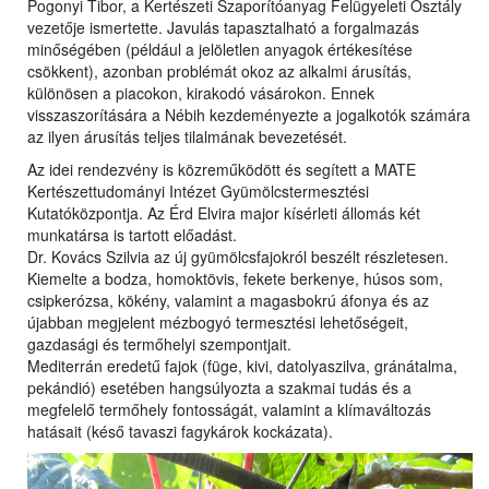
Pogonyi Tibor, a Kertészeti Szaporítóanyag Felügyeleti Osztály
vezetője ismertette. Javulás tapasztalható a forgalmazás
minőségében (például a jelöletlen anyagok értékesítése
csökkent), azonban problémát okoz az alkalmi árusítás,
különösen a piacokon, kirakodó vásárokon. Ennek
visszaszorítására a Nébih kezdeményezte a jogalkotók számára
az ilyen árusítás teljes tilalmának bevezetését.
Az idei rendezvény is közreműködött és segített a MATE
Kertészettudományi Intézet Gyümölcstermesztési
Kutatóközpontja. Az Érd Elvira major kísérleti állomás két
munkatársa is tartott előadást.
Dr. Kovács Szilvia az új gyümölcsfajokról beszélt részletesen.
Kiemelte a bodza, homoktövis, fekete berkenye, húsos som,
csipkerózsa, kökény, valamint a magasbokrú áfonya és az
újabban megjelent mézbogyó termesztési lehetőségeit,
gazdasági és termőhelyi szempontjait.
Mediterrán eredetű fajok (füge, kivi, datolyaszilva, gránátalma,
pekándió) esetében hangsúlyozta a szakmai tudás és a
megfelelő termőhely fontosságát, valamint a klímaváltozás
hatásait (késő tavaszi fagykárok kockázata).