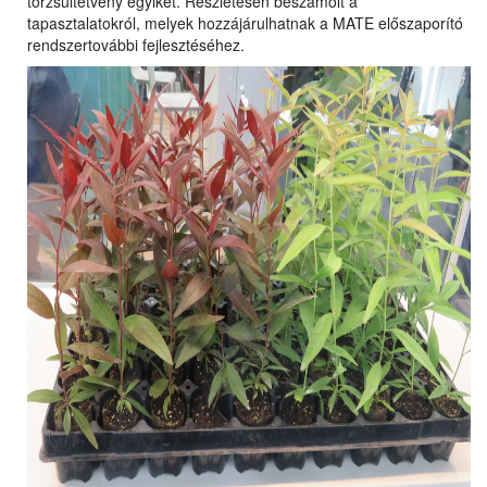
törzsültetvény egyikét. Részletesen beszámolt a
tapasztalatokról, melyek hozzájárulhatnak a MATE előszaporító
rendszertovábbi fejlesztéséhez.