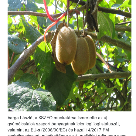
Varga László, a KSZFO munkatársa ismertette az új
gyümölcsfajok szaporítóanyagának jelenlegi jogi státuszát,
valamint az EU-s (2008/90/EC) és hazai 14/2017 FM
szabályozásokat: mindkettőben az 1. melléklet adja meg azon