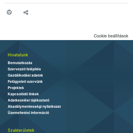
érésű szőlőkben is legyen lehetőség a károsító elleni további
védekezésre. Az Oroganic készítmény kis kiszerelésben kiskerti
felhasználók számára is elérhető és ökológiai termesztésben is
engedélyezett.
Cookie beállítások
Hivatalunk
Bemutatkozás
Szervezeti felépítés
Gazdálkodási adatok
Felügyeleti szervünk
Projektek
Kapcsolódó linkek
Adatkezelési tájékoztató
Akadálymentességi nyilatkozat
Üzemeltetési információ
Szakterületek