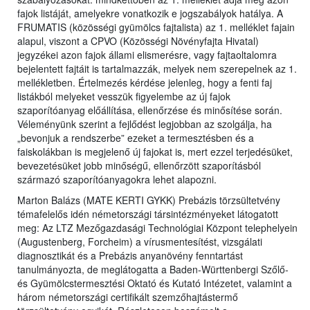
fajok listáját, amelyekre vonatkozik e jogszabályok hatálya. A
FRUMATIS (közösségi gyümölcs fajtalista) az 1. melléklet fajain
alapul, viszont a CPVO (Közösségi Növényfajta Hivatal)
jegyzékei azon fajok állami elismerésre, vagy fajtaoltalomra
bejelentett fajtáit is tartalmazzák, melyek nem szerepelnek az 1.
mellékletben. Értelmezés kérdése jelenleg, hogy a fenti faj
listákból melyeket vesszük figyelembe az új fajok
szaporítóanyag előállítása, ellenőrzése és minősítése során.
Véleményünk szerint a fejlődést legjobban az szolgálja, ha
„bevonjuk a rendszerbe” ezeket a termesztésben és a
faiskolákban is megjelenő új fajokat is, mert ezzel terjedésüket,
bevezetésüket jobb minőségű, ellenőrzött szaporításból
származó szaporítóanyagokra lehet alapozni.
Marton Balázs (MATE KERTI GYKK) Prebázis törzsültetvény
témafelelős idén németországi társintézményeket látogatott
meg: Az LTZ Mezőgazdasági Technológiai Központ telephelyein
(Augustenberg, Forcheim) a vírusmentesítést, vizsgálati
diagnosztikát és a Prebázis anyanövény fenntartást
tanulmányozta, de meglátogatta a Baden-Württenbergi Szőlő-
és Gyümölcstermesztési Oktató és Kutató Intézetet, valamint a
három németországi certifikált szemzőhajtástermő