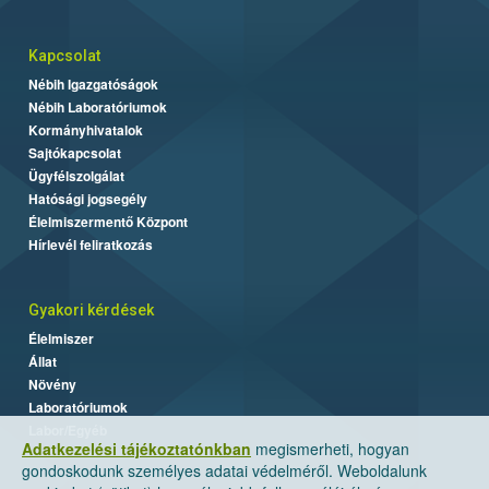
Kapcsolat
Nébih Igazgatóságok
Nébih Laboratóriumok
Kormányhivatalok
Sajtókapcsolat
Ügyfélszolgálat
Hatósági jogsegély
Élelmiszermentő Központ
Hírlevél feliratkozás
Gyakori kérdések
Élelmiszer
Állat
Növény
Laboratóriumok
Labor/Egyéb
Adatkezelési tájékoztatónkban
megismerheti, hogyan
gondoskodunk személyes adatai védelméről. Weboldalunk