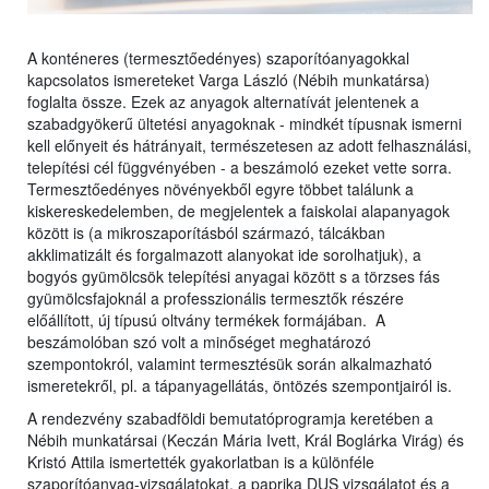
A konténeres (termesztőedényes) szaporítóanyagokkal
kapcsolatos ismereteket Varga László (Nébih munkatársa)
foglalta össze. Ezek az anyagok alternatívát jelentenek a
szabadgyökerű ültetési anyagoknak - mindkét típusnak ismerni
kell előnyeit és hátrányait, természetesen az adott felhasználási,
telepítési cél függvényében - a beszámoló ezeket vette sorra.
Termesztőedényes növényekből egyre többet találunk a
kiskereskedelemben, de megjelentek a faiskolai alapanyagok
között is (a mikroszaporításból származó, tálcákban
akklimatizált és forgalmazott alanyokat ide sorolhatjuk), a
bogyós gyümölcsök telepítési anyagai között s a törzses fás
gyümölcsfajoknál a professzionális termesztők részére
előállított, új típusú oltvány termékek formájában. A
beszámolóban szó volt a minőséget meghatározó
szempontokról, valamint termesztésük során alkalmazható
ismeretekről, pl. a tápanyagellátás, öntözés szempontjairól is.
A rendezvény szabadföldi bemutatóprogramja keretében a
Nébih munkatársai (Keczán Mária Ivett, Král Boglárka Virág) és
Kristó Attila ismertették gyakorlatban is a különféle
szaporítóanyag-vizsgálatokat, a paprika DUS vizsgálatot és a