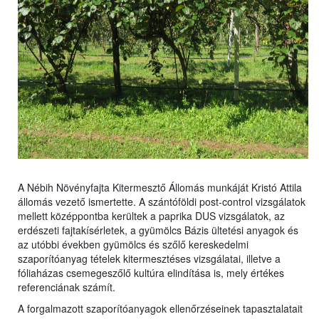
A Nébih Növényfajta Kitermesztő Állomás munkáját Kristó Attila
állomás vezető ismertette. A szántóföldi post-control vizsgálatok
mellett középpontba kerültek a paprika DUS vizsgálatok, az
erdészeti fajtakísérletek, a gyümölcs Bázis ültetési anyagok és
az utóbbi években gyümölcs és szőlő kereskedelmi
szaporítóanyag tételek kitermesztéses vizsgálatai, illetve a
fóliaházas csemegeszőlő kultúra elindítása is, mely értékes
referenciának számít.
A forgalmazott szaporítóanyagok ellenőrzéseinek tapasztalatait