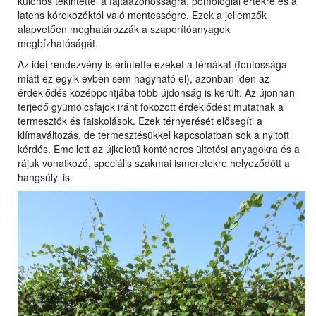
különös tekintettel a fajtaazonosságra, pomológiai értékre és a
latens kórokozóktól való mentességre. Ezek a jellemzők
alapvetően meghatározzák a szaporítóanyagok
megbízhatóságát.
Az idei rendezvény is érintette ezeket a témákat (fontossága
miatt ez egyik évben sem hagyható el), azonban idén az
érdeklődés középpontjába több újdonság is került. Az újonnan
terjedő gyümölcsfajok iránt fokozott érdeklődést mutatnak a
termesztők és faiskolások. Ezek térnyerését elősegíti a
klímaváltozás, de termesztésükkel kapcsolatban sok a nyitott
kérdés. Emellett az újkeletű konténeres ültetési anyagokra és a
rájuk vonatkozó, speciális szakmai ismeretekre helyeződött a
hangsúly. is