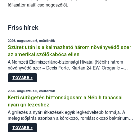
fóliasátor alatti csemegeszőlőt.
Friss hírek
2026. augusztus 6, csütörtök
Szüret után is alkalmazható három növényvédő szer
az amerikai szőlőkabóca ellen
A Nemzeti Élelmiszerlánc-biztonsági Hivatal (Nébih) három
növényvédő szer – Decis Forte, Klartan 24 EW, Oroganic –
engedélyokiratát módosította, így azok a szüretet követően,
TOVÁBB >
egészen a vesszőérettség (BBCH 91) stádiumáig
felhasználhatóak a szőlőben. A kiterjesztések célja, hogy a korai
érésű szőlőkben is legyen lehetőség a károsító elleni további
2026. augusztus 6, csütörtök
védekezésre. Az Oroganic készítmény kis kiszerelésben kiskerti
Kerti sütögetés biztonságosan: a Nébih tanácsai
felhasználók számára is elérhető és ökológiai termesztésben is
nyári grillezéshez
engedélyezett.
A grillezés a nyári étkezések egyik legkedveltebb formája. A
meleg időjárás azonban a kórokozó, romlást okozó baktériumok
gyorsabb szaporodásának is kedvez. A szabadtéri sütögetés
TOVÁBB >
ezért nem csupán a megfelelő sütési technikáról szól: legalább
ilyen fontos az alapanyagok biztonságos kezelése, az alapvető