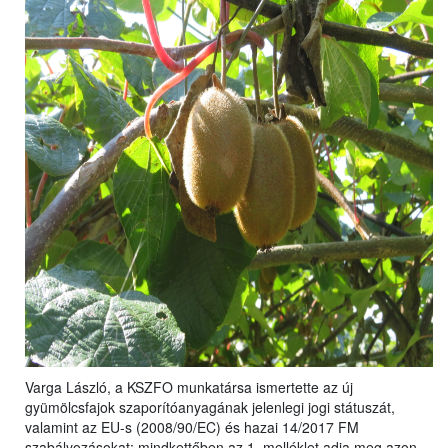
Varga László, a KSZFO munkatársa ismertette az új
gyümölcsfajok szaporítóanyagának jelenlegi jogi státuszát,
valamint az EU-s (2008/90/EC) és hazai 14/2017 FM
szabályozásokat: mindkettőben az 1. melléklet adja meg azon