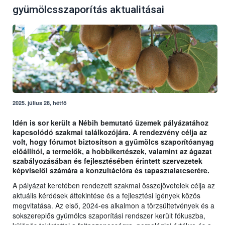
gyümölcsszaporítás aktualitásai
2025. július 28, hétfő
Idén is sor került a Nébih bemutató üzemek pályázatához
kapcsolódó szakmai találkozójára. A rendezvény célja az
volt, hogy fórumot biztosítson a gyümölcs szaporítóanyag
előállítói, a termelők, a hobbikertészek, valamint az ágazat
szabályozásában és fejlesztésében érintett szervezetek
képviselői számára a konzultációra és tapasztalatcserére.
A pályázat keretében rendezett szakmai összejövetelek célja az
aktuális kérdések áttekintése és a fejlesztési igények közös
megvitatása. Az első, 2024-es alkalmon a törzsültetvények és a
sokszereplős gyümölcs szaporítási rendszer került fókuszba,