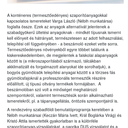
A konténeres (termesztőedényes) szaporítóanyagokkal
kapcsolatos ismereteket Varga László (Nébih munkatársa)
foglalta össze. Ezek az anyagok alternatívát jelentenek a
szabadgyökerű ültetési anyagoknak - mindkét típusnak ismerni
kell előnyeit és hátrányait, természetesen az adott felhasználási,
telepítési cél függvényében - a beszámoló ezeket vette sorra.
Termesztőedényes növényekből egyre többet találunk a
kiskereskedelemben, de megjelentek a faiskolai alapanyagok
között is (a mikroszaporításból származó, tálcákban
akklimatizált és forgalmazott alanyokat ide sorolhatjuk), a
bogyós gyümölcsök telepítési anyagai között s a törzses fás
gyümölcsfajoknál a professzionális termesztők részére
előállított, új típusú oltvány termékek formájában. A
beszámolóban szó volt a minőséget meghatározó
szempontokról, valamint termesztésük során alkalmazható
ismeretekről, pl. a tápanyagellátás, öntözés szempontjairól is.
A rendezvény szabadföldi bemutatóprogramja keretében a
Nébih munkatársai (Keczán Mária Ivett, Král Boglárka Virág) és
Kristó Attila ismertették gyakorlatban is a különféle
szaporítóanyag-vizsgálatokat, a paprika DUS vizsgálatot és a