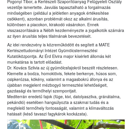
Pogonyi Tibor, a Kertészeti Szaporítóanyag Felügyeleti Osztály
vezetője ismertette. Javulás tapasztalható a forgalmazás
minőségében (például a jelöletlen anyagok értékesítése
csökkent), azonban problémát okoz az alkalmi árusítás,
különösen a piacokon, kirakodó vásárokon. Ennek
visszaszorítására a Nébih kezdeményezte a jogalkotók számára
az ilyen árusítás teljes tilalmának bevezetését.
Az idei rendezvény is közreműködött és segített a MATE
Kertészettudományi Intézet Gyümölcstermesztési
Kutatóközpontja. Az Érd Elvira major kísérleti állomás két
munkatársa is tartott előadást.
Dr. Kovács Szilvia az új gyümölcsfajokról beszélt részletesen.
Kiemelte a bodza, homoktövis, fekete berkenye, húsos som,
csipkerózsa, kökény, valamint a magasbokrú áfonya és az
újabban megjelent mézbogyó termesztési lehetőségeit,
gazdasági és termőhelyi szempontjait.
Mediterrán eredetű fajok (füge, kivi, datolyaszilva, gránátalma,
pekándió) esetében hangsúlyozta a szakmai tudás és a
megfelelő termőhely fontosságát, valamint a klímaváltozás
hatásait (késő tavaszi fagykárok kockázata).