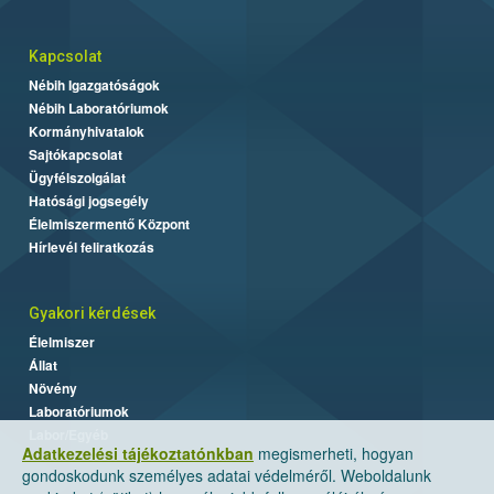
Kapcsolat
Nébih Igazgatóságok
Nébih Laboratóriumok
Kormányhivatalok
Sajtókapcsolat
Ügyfélszolgálat
Hatósági jogsegély
Élelmiszermentő Központ
Hírlevél feliratkozás
Gyakori kérdések
Élelmiszer
Állat
Növény
Laboratóriumok
Labor/Egyéb
Adatkezelési tájékoztatónkban
megismerheti, hogyan
gondoskodunk személyes adatai védelméről. Weboldalunk