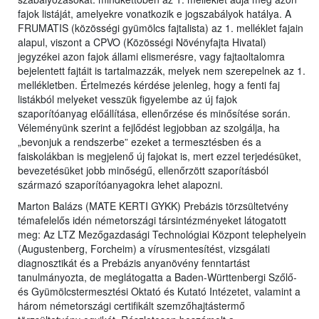
fajok listáját, amelyekre vonatkozik e jogszabályok hatálya. A
FRUMATIS (közösségi gyümölcs fajtalista) az 1. melléklet fajain
alapul, viszont a CPVO (Közösségi Növényfajta Hivatal)
jegyzékei azon fajok állami elismerésre, vagy fajtaoltalomra
bejelentett fajtáit is tartalmazzák, melyek nem szerepelnek az 1.
mellékletben. Értelmezés kérdése jelenleg, hogy a fenti faj
listákból melyeket vesszük figyelembe az új fajok
szaporítóanyag előállítása, ellenőrzése és minősítése során.
Véleményünk szerint a fejlődést legjobban az szolgálja, ha
„bevonjuk a rendszerbe” ezeket a termesztésben és a
faiskolákban is megjelenő új fajokat is, mert ezzel terjedésüket,
bevezetésüket jobb minőségű, ellenőrzött szaporításból
származó szaporítóanyagokra lehet alapozni.
Marton Balázs (MATE KERTI GYKK) Prebázis törzsültetvény
témafelelős idén németországi társintézményeket látogatott
meg: Az LTZ Mezőgazdasági Technológiai Központ telephelyein
(Augustenberg, Forcheim) a vírusmentesítést, vizsgálati
diagnosztikát és a Prebázis anyanövény fenntartást
tanulmányozta, de meglátogatta a Baden-Württenbergi Szőlő-
és Gyümölcstermesztési Oktató és Kutató Intézetet, valamint a
három németországi certifikált szemzőhajtástermő