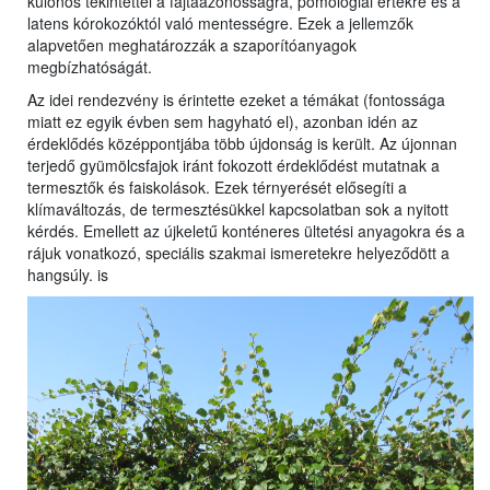
különös tekintettel a fajtaazonosságra, pomológiai értékre és a
latens kórokozóktól való mentességre. Ezek a jellemzők
alapvetően meghatározzák a szaporítóanyagok
megbízhatóságát.
Az idei rendezvény is érintette ezeket a témákat (fontossága
miatt ez egyik évben sem hagyható el), azonban idén az
érdeklődés középpontjába több újdonság is került. Az újonnan
terjedő gyümölcsfajok iránt fokozott érdeklődést mutatnak a
termesztők és faiskolások. Ezek térnyerését elősegíti a
klímaváltozás, de termesztésükkel kapcsolatban sok a nyitott
kérdés. Emellett az újkeletű konténeres ültetési anyagokra és a
rájuk vonatkozó, speciális szakmai ismeretekre helyeződött a
hangsúly. is