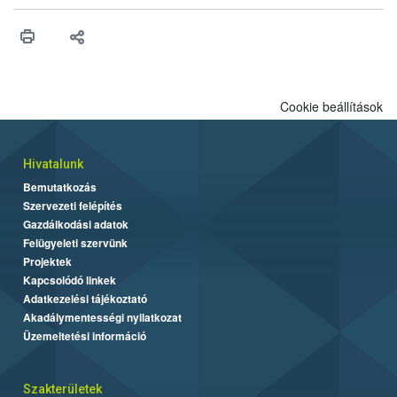
higiéniai szabályok betartása, a megfelelő hőkezelés, valamint a
maradékok szakszerű tárolása. A Nemzeti Élelmiszerlánc-
biztonsági Hivatal (Nébih) Oktatási Programja összegyűjtötte a
biztonságos grillezés legfontosabb tudnivalóit.
Cookie beállítások
Hivatalunk
Bemutatkozás
Szervezeti felépítés
Gazdálkodási adatok
Felügyeleti szervünk
Projektek
Kapcsolódó linkek
Adatkezelési tájékoztató
Akadálymentességi nyilatkozat
Üzemeltetési információ
Szakterületek