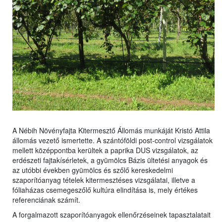
A Nébih Növényfajta Kitermesztő Állomás munkáját Kristó Attila
állomás vezető ismertette. A szántóföldi post-control vizsgálatok
mellett középpontba kerültek a paprika DUS vizsgálatok, az
erdészeti fajtakísérletek, a gyümölcs Bázis ültetési anyagok és
az utóbbi években gyümölcs és szőlő kereskedelmi
szaporítóanyag tételek kitermesztéses vizsgálatai, illetve a
fóliaházas csemegeszőlő kultúra elindítása is, mely értékes
referenciának számít.
A forgalmazott szaporítóanyagok ellenőrzéseinek tapasztalatait