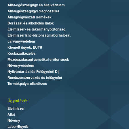
Állat-egészségügy és állatvédelem
Állategészségügyi diagnosztika
Állatgyógyászati termékek
Borászat és alkoholos italok
Élelmiszer- és takarmánybiztonság
Élelmiszerlánc-biztonsági laborhálózat
Járványvédelem
Kiemelt ügyek, EUTR
Kockázatkezelés
Mezőgazdasági genetikai erőforrások
Növényvédelem
Nyilvántartási és Felügyeleti Díj
Rendszerszervezés és felügyelet
Termékpálya-ellenőrzés
Ügyintézés
Élelmiszer
Állat
Növény
Labor/Egyéb