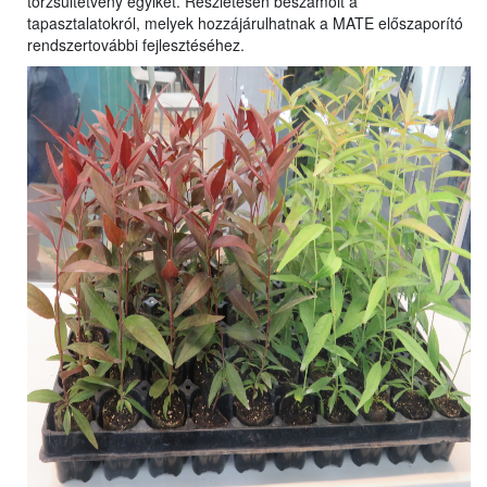
törzsültetvény egyikét. Részletesen beszámolt a
tapasztalatokról, melyek hozzájárulhatnak a MATE előszaporító
rendszertovábbi fejlesztéséhez.