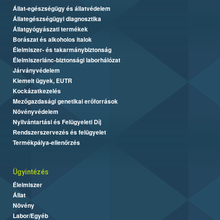
Állat-egészségügy és állatvédelem
Állategészségügyi diagnosztika
Állatgyógyászati termékek
Borászat és alkoholos italok
Élelmiszer- és takarmánybiztonság
Élelmiszerlánc-biztonsági laborhálózat
Járványvédelem
Kiemelt ügyek, EUTR
Kockázatkezelés
Mezőgazdasági genetikai erőforrások
Növényvédelem
Nyilvántartási és Felügyeleti Díj
Rendszerszervezés és felügyelet
Termékpálya-ellenőrzés
Ügyintézés
Élelmiszer
Állat
Növény
Labor/Egyéb