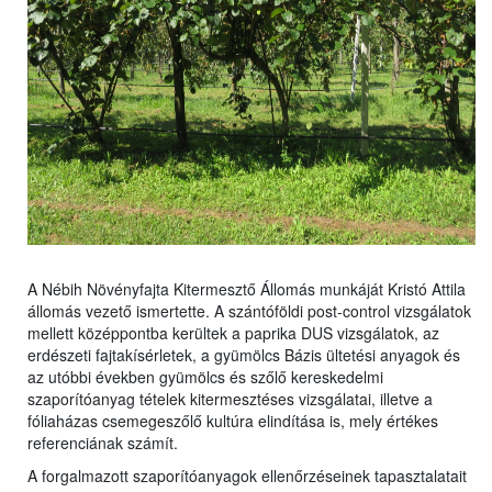
A Nébih Növényfajta Kitermesztő Állomás munkáját Kristó Attila
állomás vezető ismertette. A szántóföldi post-control vizsgálatok
mellett középpontba kerültek a paprika DUS vizsgálatok, az
erdészeti fajtakísérletek, a gyümölcs Bázis ültetési anyagok és
az utóbbi években gyümölcs és szőlő kereskedelmi
szaporítóanyag tételek kitermesztéses vizsgálatai, illetve a
fóliaházas csemegeszőlő kultúra elindítása is, mely értékes
referenciának számít.
A forgalmazott szaporítóanyagok ellenőrzéseinek tapasztalatait