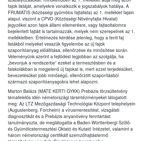
fajok listáját, amelyekre vonatkozik e jogszabályok hatálya. A
FRUMATIS (közösségi gyümölcs fajtalista) az 1. melléklet fajain
alapul, viszont a CPVO (Közösségi Növényfajta Hivatal)
jegyzékei azon fajok állami elismerésre, vagy fajtaoltalomra
bejelentett fajtáit is tartalmazzák, melyek nem szerepelnek az 1.
mellékletben. Értelmezés kérdése jelenleg, hogy a fenti faj
listákból melyeket vesszük figyelembe az új fajok
szaporítóanyag előállítása, ellenőrzése és minősítése során.
Véleményünk szerint a fejlődést legjobban az szolgálja, ha
„bevonjuk a rendszerbe” ezeket a termesztésben és a
faiskolákban is megjelenő új fajokat is, mert ezzel terjedésüket,
bevezetésüket jobb minőségű, ellenőrzött szaporításból
származó szaporítóanyagokra lehet alapozni.
Marton Balázs (MATE KERTI GYKK) Prebázis törzsültetvény
témafelelős idén németországi társintézményeket látogatott
meg: Az LTZ Mezőgazdasági Technológiai Központ telephelyein
(Augustenberg, Forcheim) a vírusmentesítést, vizsgálati
diagnosztikát és a Prebázis anyanövény fenntartást
tanulmányozta, de meglátogatta a Baden-Württenbergi Szőlő-
és Gyümölcstermesztési Oktató és Kutató Intézetet, valamint a
három németországi certifikált szemzőhajtástermő