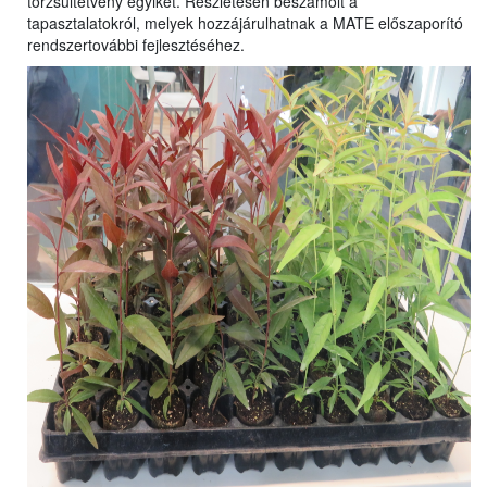
törzsültetvény egyikét. Részletesen beszámolt a
tapasztalatokról, melyek hozzájárulhatnak a MATE előszaporító
rendszertovábbi fejlesztéséhez.