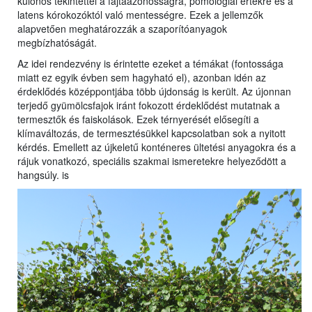
különös tekintettel a fajtaazonosságra, pomológiai értékre és a
latens kórokozóktól való mentességre. Ezek a jellemzők
alapvetően meghatározzák a szaporítóanyagok
megbízhatóságát.
Az idei rendezvény is érintette ezeket a témákat (fontossága
miatt ez egyik évben sem hagyható el), azonban idén az
érdeklődés középpontjába több újdonság is került. Az újonnan
terjedő gyümölcsfajok iránt fokozott érdeklődést mutatnak a
termesztők és faiskolások. Ezek térnyerését elősegíti a
klímaváltozás, de termesztésükkel kapcsolatban sok a nyitott
kérdés. Emellett az újkeletű konténeres ültetési anyagokra és a
rájuk vonatkozó, speciális szakmai ismeretekre helyeződött a
hangsúly. is