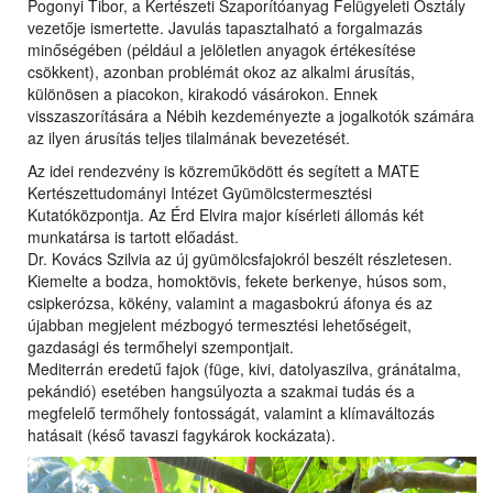
Pogonyi Tibor, a Kertészeti Szaporítóanyag Felügyeleti Osztály
vezetője ismertette. Javulás tapasztalható a forgalmazás
minőségében (például a jelöletlen anyagok értékesítése
csökkent), azonban problémát okoz az alkalmi árusítás,
különösen a piacokon, kirakodó vásárokon. Ennek
visszaszorítására a Nébih kezdeményezte a jogalkotók számára
az ilyen árusítás teljes tilalmának bevezetését.
Az idei rendezvény is közreműködött és segített a MATE
Kertészettudományi Intézet Gyümölcstermesztési
Kutatóközpontja. Az Érd Elvira major kísérleti állomás két
munkatársa is tartott előadást.
Dr. Kovács Szilvia az új gyümölcsfajokról beszélt részletesen.
Kiemelte a bodza, homoktövis, fekete berkenye, húsos som,
csipkerózsa, kökény, valamint a magasbokrú áfonya és az
újabban megjelent mézbogyó termesztési lehetőségeit,
gazdasági és termőhelyi szempontjait.
Mediterrán eredetű fajok (füge, kivi, datolyaszilva, gránátalma,
pekándió) esetében hangsúlyozta a szakmai tudás és a
megfelelő termőhely fontosságát, valamint a klímaváltozás
hatásait (késő tavaszi fagykárok kockázata).