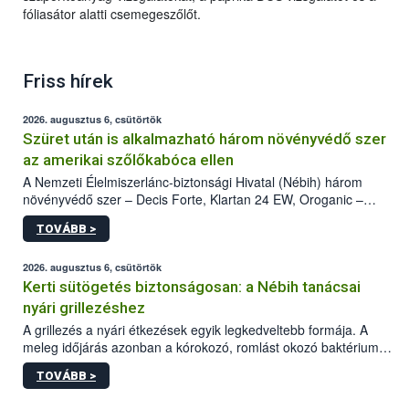
fóliasátor alatti csemegeszőlőt.
Friss hírek
2026. augusztus 6, csütörtök
Szüret után is alkalmazható három növényvédő szer
az amerikai szőlőkabóca ellen
A Nemzeti Élelmiszerlánc-biztonsági Hivatal (Nébih) három
növényvédő szer – Decis Forte, Klartan 24 EW, Oroganic –
engedélyokiratát módosította, így azok a szüretet követően,
TOVÁBB >
egészen a vesszőérettség (BBCH 91) stádiumáig
felhasználhatóak a szőlőben. A kiterjesztések célja, hogy a korai
érésű szőlőkben is legyen lehetőség a károsító elleni további
2026. augusztus 6, csütörtök
védekezésre. Az Oroganic készítmény kis kiszerelésben kiskerti
Kerti sütögetés biztonságosan: a Nébih tanácsai
felhasználók számára is elérhető és ökológiai termesztésben is
nyári grillezéshez
engedélyezett.
A grillezés a nyári étkezések egyik legkedveltebb formája. A
meleg időjárás azonban a kórokozó, romlást okozó baktériumok
gyorsabb szaporodásának is kedvez. A szabadtéri sütögetés
TOVÁBB >
ezért nem csupán a megfelelő sütési technikáról szól: legalább
ilyen fontos az alapanyagok biztonságos kezelése, az alapvető