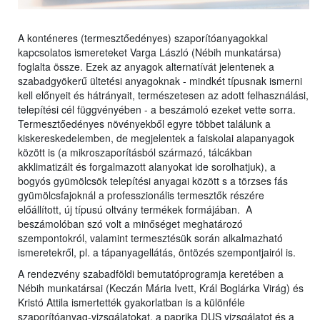
A konténeres (termesztőedényes) szaporítóanyagokkal
kapcsolatos ismereteket Varga László (Nébih munkatársa)
foglalta össze. Ezek az anyagok alternatívát jelentenek a
szabadgyökerű ültetési anyagoknak - mindkét típusnak ismerni
kell előnyeit és hátrányait, természetesen az adott felhasználási,
telepítési cél függvényében - a beszámoló ezeket vette sorra.
Termesztőedényes növényekből egyre többet találunk a
kiskereskedelemben, de megjelentek a faiskolai alapanyagok
között is (a mikroszaporításból származó, tálcákban
akklimatizált és forgalmazott alanyokat ide sorolhatjuk), a
bogyós gyümölcsök telepítési anyagai között s a törzses fás
gyümölcsfajoknál a professzionális termesztők részére
előállított, új típusú oltvány termékek formájában. A
beszámolóban szó volt a minőséget meghatározó
szempontokról, valamint termesztésük során alkalmazható
ismeretekről, pl. a tápanyagellátás, öntözés szempontjairól is.
A rendezvény szabadföldi bemutatóprogramja keretében a
Nébih munkatársai (Keczán Mária Ivett, Král Boglárka Virág) és
Kristó Attila ismertették gyakorlatban is a különféle
szaporítóanyag-vizsgálatokat, a paprika DUS vizsgálatot és a