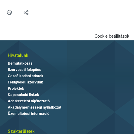
higiéniai szabályok betartása, a megfelelő hőkezelés, valamint a
maradékok szakszerű tárolása. A Nemzeti Élelmiszerlánc-
biztonsági Hivatal (Nébih) Oktatási Programja összegyűjtötte a
biztonságos grillezés legfontosabb tudnivalóit.
Cookie beállítások
Hivatalunk
Bemutatkozás
Szervezeti felépítés
Gazdálkodási adatok
Felügyeleti szervünk
Projektek
Kapcsolódó linkek
Adatkezelési tájékoztató
Akadálymentességi nyilatkozat
Üzemeltetési információ
Szakterületek