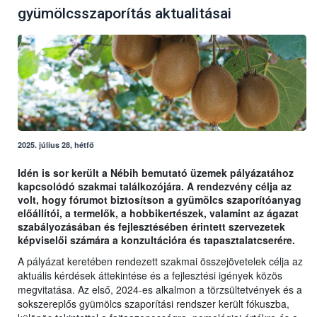
gyümölcsszaporítás aktualitásai
2025. július 28, hétfő
Idén is sor került a Nébih bemutató üzemek pályázatához
kapcsolódó szakmai találkozójára. A rendezvény célja az
volt, hogy fórumot biztosítson a gyümölcs szaporítóanyag
előállítói, a termelők, a hobbikertészek, valamint az ágazat
szabályozásában és fejlesztésében érintett szervezetek
képviselői számára a konzultációra és tapasztalatcserére.
A pályázat keretében rendezett szakmai összejövetelek célja az
aktuális kérdések áttekintése és a fejlesztési igények közös
megvitatása. Az első, 2024-es alkalmon a törzsültetvények és a
sokszereplős gyümölcs szaporítási rendszer került fókuszba,