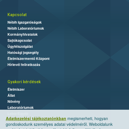
Kapcsolat
Nébih Igazgatóságok
Nébih Laboratóriumok
Kormányhivatalok
Sajtókapcsolat
Ügyfélszolgálat
Hatósági jogsegély
Élelmiszermentő Központ
Hírlevél feliratkozás
Gyakori kérdések
Élelmiszer
Állat
Növény
Laboratóriumok
Labor/Egyéb
Adatkezelési tájékoztatónkban
megismerheti, hogyan
gondoskodunk személyes adatai védelméről. Weboldalunk