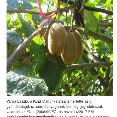
Varga László, a KSZFO munkatársa ismertette az új
gyümölcsfajok szaporítóanyagának jelenlegi jogi státuszát,
valamint az EU-s (2008/90/EC) és hazai 14/2017 FM
szabályozásokat: mindkettőben az 1. melléklet adja meg azon