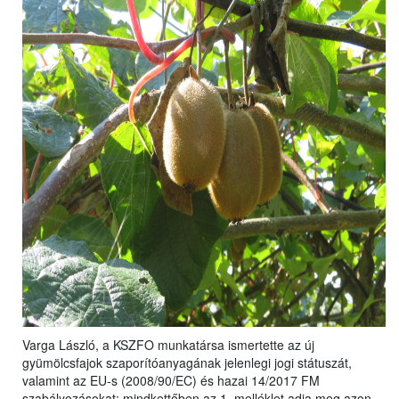
Varga László, a KSZFO munkatársa ismertette az új
gyümölcsfajok szaporítóanyagának jelenlegi jogi státuszát,
valamint az EU-s (2008/90/EC) és hazai 14/2017 FM
szabályozásokat: mindkettőben az 1. melléklet adja meg azon