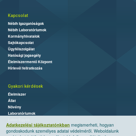
Kapcsolat
Nébih Igazgatóságok
Nébih Laboratóriumok
Kormányhivatalok
Sajtókapcsolat
Ügyfélszolgálat
Hatósági jogsegély
Élelmiszermentő Központ
Hírlevél feliratkozás
Gyakori kérdések
Élelmiszer
Állat
Növény
Laboratóriumok
Labor/Egyéb
Adatkezelési tájékoztatónkban
megismerheti, hogyan
gondoskodunk személyes adatai védelméről. Weboldalunk