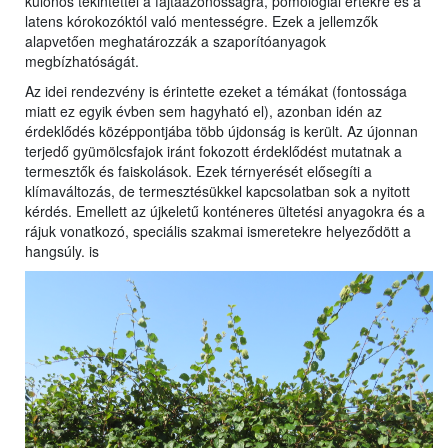
különös tekintettel a fajtaazonosságra, pomológiai értékre és a
latens kórokozóktól való mentességre. Ezek a jellemzők
alapvetően meghatározzák a szaporítóanyagok
megbízhatóságát.
Az idei rendezvény is érintette ezeket a témákat (fontossága
miatt ez egyik évben sem hagyható el), azonban idén az
érdeklődés középpontjába több újdonság is került. Az újonnan
terjedő gyümölcsfajok iránt fokozott érdeklődést mutatnak a
termesztők és faiskolások. Ezek térnyerését elősegíti a
klímaváltozás, de termesztésükkel kapcsolatban sok a nyitott
kérdés. Emellett az újkeletű konténeres ültetési anyagokra és a
rájuk vonatkozó, speciális szakmai ismeretekre helyeződött a
hangsúly. is