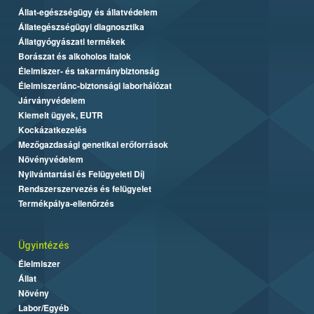
Állat-egészségügy és állatvédelem
Állategészségügyi diagnosztika
Állatgyógyászati termékek
Borászat és alkoholos italok
Élelmiszer- és takarmánybiztonság
Élelmiszerlánc-biztonsági laborhálózat
Járványvédelem
Kiemelt ügyek, EUTR
Kockázatkezelés
Mezőgazdasági genetikai erőforrások
Növényvédelem
Nyilvántartási és Felügyeleti Díj
Rendszerszervezés és felügyelet
Termékpálya-ellenőrzés
Ügyintézés
Élelmiszer
Állat
Növény
Labor/Egyéb