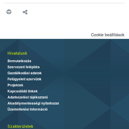
higiéniai szabályok betartása, a megfelelő hőkezelés, valamint a
maradékok szakszerű tárolása. A Nemzeti Élelmiszerlánc-
biztonsági Hivatal (Nébih) Oktatási Programja összegyűjtötte a
biztonságos grillezés legfontosabb tudnivalóit.
Cookie beállítások
Hivatalunk
Bemutatkozás
Szervezeti felépítés
Gazdálkodási adatok
Felügyeleti szervünk
Projektek
Kapcsolódó linkek
Adatkezelési tájékoztató
Akadálymentességi nyilatkozat
Üzemeltetési információ
Szakterületek