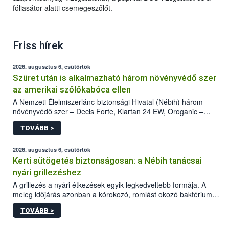
fóliasátor alatti csemegeszőlőt.
Friss hírek
2026. augusztus 6, csütörtök
Szüret után is alkalmazható három növényvédő szer
az amerikai szőlőkabóca ellen
A Nemzeti Élelmiszerlánc-biztonsági Hivatal (Nébih) három
növényvédő szer – Decis Forte, Klartan 24 EW, Oroganic –
engedélyokiratát módosította, így azok a szüretet követően,
TOVÁBB >
egészen a vesszőérettség (BBCH 91) stádiumáig
felhasználhatóak a szőlőben. A kiterjesztések célja, hogy a korai
érésű szőlőkben is legyen lehetőség a károsító elleni további
2026. augusztus 6, csütörtök
védekezésre. Az Oroganic készítmény kis kiszerelésben kiskerti
Kerti sütögetés biztonságosan: a Nébih tanácsai
felhasználók számára is elérhető és ökológiai termesztésben is
nyári grillezéshez
engedélyezett.
A grillezés a nyári étkezések egyik legkedveltebb formája. A
meleg időjárás azonban a kórokozó, romlást okozó baktériumok
gyorsabb szaporodásának is kedvez. A szabadtéri sütögetés
TOVÁBB >
ezért nem csupán a megfelelő sütési technikáról szól: legalább
ilyen fontos az alapanyagok biztonságos kezelése, az alapvető