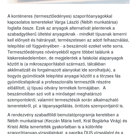
A konténeres (termesztőedényes) szaporítóanyagokkal
kapcsolatos ismereteket Varga László (Nébih munkatársa)
foglalta össze. Ezek az anyagok alternatívát jelentenek a
szabadgyökerű ültetési anyagoknak - mindkét típusnak ismerni
kell előnyeit és hátrányait, természetesen az adott felhasználási,
telepítési cél függvényében - a beszámoló ezeket vette sorra.
Termesztőedényes növényekből egyre többet találunk a
kiskereskedelemben, de megjelentek a faiskolai alapanyagok
között is (a mikroszaporításból származó, tálcákban
akklimatizált és forgalmazott alanyokat ide sorolhatjuk), a
bogyós gyümölcsök telepítési anyagai között s a törzses fás
gyümölcsfajoknál a professzionális termesztők részére
előállított, új típusú oltvány termékek formájában. A
beszámolóban szó volt a minőséget meghatározó
szempontokról, valamint termesztésük során alkalmazható
ismeretekről, pl. a tápanyagellátás, öntözés szempontjairól is.
A rendezvény szabadföldi bemutatóprogramja keretében a
Nébih munkatársai (Keczán Mária Ivett, Král Boglárka Virág) és
Kristó Attila ismertették gyakorlatban is a különféle
szaporítóanyag-vizsgálatokat, a paprika DUS vizsgálatot és a