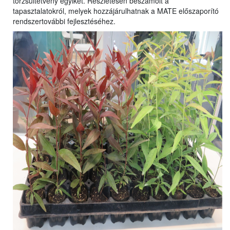
törzsültetvény egyikét. Részletesen beszámolt a
tapasztalatokról, melyek hozzájárulhatnak a MATE előszaporító
rendszertovábbi fejlesztéséhez.