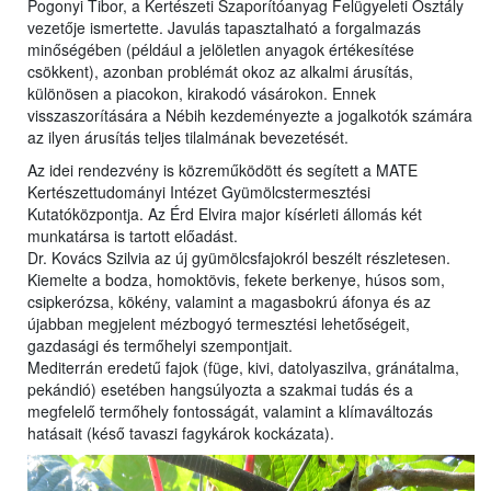
Pogonyi Tibor, a Kertészeti Szaporítóanyag Felügyeleti Osztály
vezetője ismertette. Javulás tapasztalható a forgalmazás
minőségében (például a jelöletlen anyagok értékesítése
csökkent), azonban problémát okoz az alkalmi árusítás,
különösen a piacokon, kirakodó vásárokon. Ennek
visszaszorítására a Nébih kezdeményezte a jogalkotók számára
az ilyen árusítás teljes tilalmának bevezetését.
Az idei rendezvény is közreműködött és segített a MATE
Kertészettudományi Intézet Gyümölcstermesztési
Kutatóközpontja. Az Érd Elvira major kísérleti állomás két
munkatársa is tartott előadást.
Dr. Kovács Szilvia az új gyümölcsfajokról beszélt részletesen.
Kiemelte a bodza, homoktövis, fekete berkenye, húsos som,
csipkerózsa, kökény, valamint a magasbokrú áfonya és az
újabban megjelent mézbogyó termesztési lehetőségeit,
gazdasági és termőhelyi szempontjait.
Mediterrán eredetű fajok (füge, kivi, datolyaszilva, gránátalma,
pekándió) esetében hangsúlyozta a szakmai tudás és a
megfelelő termőhely fontosságát, valamint a klímaváltozás
hatásait (késő tavaszi fagykárok kockázata).