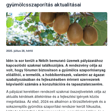
gyümölcsszaporítás aktualitásai
2025. július 28, hétfő
Idén is sor került a Nébih bemutató üzemek pályázatához
kapcsolódó szakmai találkozójára. A rendezvény célja az
volt, hogy fórumot biztosítson a gyümölcs szaporítóanyag
előállítói, a termelők, a hobbikertészek, valamint az ágazat
szabályozásában és fejlesztésében érintett szervezetek
képviselői számára a konzultációra és tapasztalatcserére.
A pályázat keretében rendezett szakmai összejövetelek célja az
aktuális kérdések áttekintése és a fejlesztési igények közös
megvitatása. Az első, 2024-es alkalmon a törzsültetvények és a
sokszereplős gyümölcs szaporítási rendszer került fókuszba,