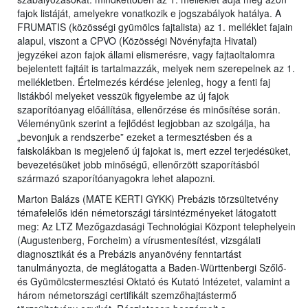
fajok listáját, amelyekre vonatkozik e jogszabályok hatálya. A
FRUMATIS (közösségi gyümölcs fajtalista) az 1. melléklet fajain
alapul, viszont a CPVO (Közösségi Növényfajta Hivatal)
jegyzékei azon fajok állami elismerésre, vagy fajtaoltalomra
bejelentett fajtáit is tartalmazzák, melyek nem szerepelnek az 1.
mellékletben. Értelmezés kérdése jelenleg, hogy a fenti faj
listákból melyeket vesszük figyelembe az új fajok
szaporítóanyag előállítása, ellenőrzése és minősítése során.
Véleményünk szerint a fejlődést legjobban az szolgálja, ha
„bevonjuk a rendszerbe” ezeket a termesztésben és a
faiskolákban is megjelenő új fajokat is, mert ezzel terjedésüket,
bevezetésüket jobb minőségű, ellenőrzött szaporításból
származó szaporítóanyagokra lehet alapozni.
Marton Balázs (MATE KERTI GYKK) Prebázis törzsültetvény
témafelelős idén németországi társintézményeket látogatott
meg: Az LTZ Mezőgazdasági Technológiai Központ telephelyein
(Augustenberg, Forcheim) a vírusmentesítést, vizsgálati
diagnosztikát és a Prebázis anyanövény fenntartást
tanulmányozta, de meglátogatta a Baden-Württenbergi Szőlő-
és Gyümölcstermesztési Oktató és Kutató Intézetet, valamint a
három németországi certifikált szemzőhajtástermő