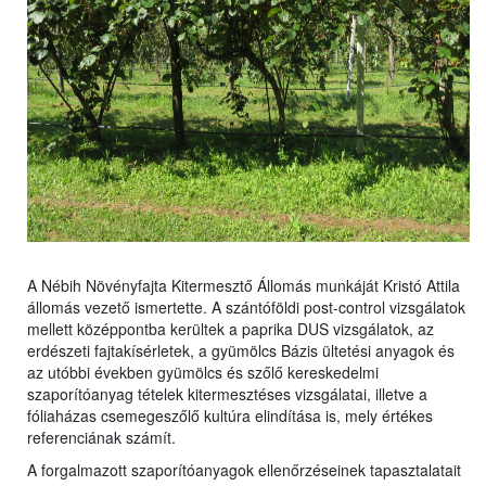
A Nébih Növényfajta Kitermesztő Állomás munkáját Kristó Attila
állomás vezető ismertette. A szántóföldi post-control vizsgálatok
mellett középpontba kerültek a paprika DUS vizsgálatok, az
erdészeti fajtakísérletek, a gyümölcs Bázis ültetési anyagok és
az utóbbi években gyümölcs és szőlő kereskedelmi
szaporítóanyag tételek kitermesztéses vizsgálatai, illetve a
fóliaházas csemegeszőlő kultúra elindítása is, mely értékes
referenciának számít.
A forgalmazott szaporítóanyagok ellenőrzéseinek tapasztalatait