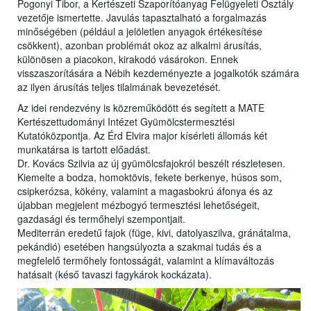
Pogonyi Tibor, a Kertészeti Szaporítóanyag Felügyeleti Osztály
vezetője ismertette. Javulás tapasztalható a forgalmazás
minőségében (például a jelöletlen anyagok értékesítése
csökkent), azonban problémát okoz az alkalmi árusítás,
különösen a piacokon, kirakodó vásárokon. Ennek
visszaszorítására a Nébih kezdeményezte a jogalkotók számára
az ilyen árusítás teljes tilalmának bevezetését.
Az idei rendezvény is közreműködött és segített a MATE
Kertészettudományi Intézet Gyümölcstermesztési
Kutatóközpontja. Az Érd Elvira major kísérleti állomás két
munkatársa is tartott előadást.
Dr. Kovács Szilvia az új gyümölcsfajokról beszélt részletesen.
Kiemelte a bodza, homoktövis, fekete berkenye, húsos som,
csipkerózsa, kökény, valamint a magasbokrú áfonya és az
újabban megjelent mézbogyó termesztési lehetőségeit,
gazdasági és termőhelyi szempontjait.
Mediterrán eredetű fajok (füge, kivi, datolyaszilva, gránátalma,
pekándió) esetében hangsúlyozta a szakmai tudás és a
megfelelő termőhely fontosságát, valamint a klímaváltozás
hatásait (késő tavaszi fagykárok kockázata).