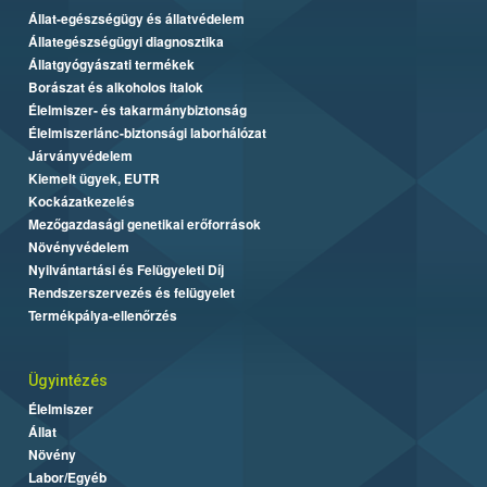
Állat-egészségügy és állatvédelem
Állategészségügyi diagnosztika
Állatgyógyászati termékek
Borászat és alkoholos italok
Élelmiszer- és takarmánybiztonság
Élelmiszerlánc-biztonsági laborhálózat
Járványvédelem
Kiemelt ügyek, EUTR
Kockázatkezelés
Mezőgazdasági genetikai erőforrások
Növényvédelem
Nyilvántartási és Felügyeleti Díj
Rendszerszervezés és felügyelet
Termékpálya-ellenőrzés
Ügyintézés
Élelmiszer
Állat
Növény
Labor/Egyéb