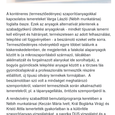
A konténeres (termesztőedényes) szaporítóanyagokkal
kapcsolatos ismereteket Varga László (Nébih munkatársa)
foglalta össze. Ezek az anyagok alternatívát jelentenek a
szabadgyökerű ültetési anyagoknak - mindkét típusnak ismerni
kell előnyeit és hátrányait, természetesen az adott felhasználási,
telepítési cél függvényében - a beszámoló ezeket vette sorra.
Termesztőedényes növényekből egyre többet találunk a
kiskereskedelemben, de megjelentek a faiskolai alapanyagok
között is (a mikroszaporításból származó, tálcákban
akklimatizált és forgalmazott alanyokat ide sorolhatjuk), a
bogyós gyümölcsök telepítési anyagai között s a törzses fás
gyümölcsfajoknál a professzionális termesztők részére
előállított, új típusú oltvány termékek formájában. A
beszámolóban szó volt a minőséget meghatározó
szempontokról, valamint termesztésük során alkalmazható
ismeretekről, pl. a tápanyagellátás, öntözés szempontjairól is.
A rendezvény szabadföldi bemutatóprogramja keretében a
Nébih munkatársai (Keczán Mária Ivett, Král Boglárka Virág) és
Kristó Attila ismertették gyakorlatban is a különféle
szaporítóanyag-vizsgálatokat, a paprika DUS vizsgálatot és a