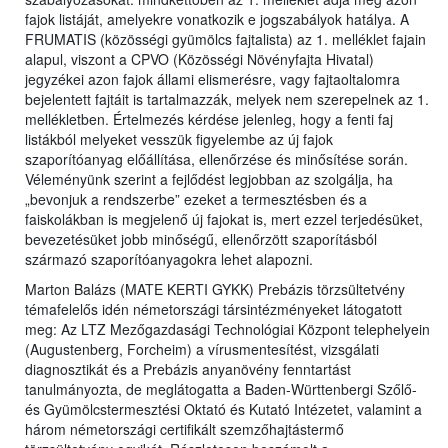
fajok listáját, amelyekre vonatkozik e jogszabályok hatálya. A
FRUMATIS (közösségi gyümölcs fajtalista) az 1. melléklet fajain
alapul, viszont a CPVO (Közösségi Növényfajta Hivatal)
jegyzékei azon fajok állami elismerésre, vagy fajtaoltalomra
bejelentett fajtáit is tartalmazzák, melyek nem szerepelnek az 1.
mellékletben. Értelmezés kérdése jelenleg, hogy a fenti faj
listákból melyeket vesszük figyelembe az új fajok
szaporítóanyag előállítása, ellenőrzése és minősítése során.
Véleményünk szerint a fejlődést legjobban az szolgálja, ha
„bevonjuk a rendszerbe” ezeket a termesztésben és a
faiskolákban is megjelenő új fajokat is, mert ezzel terjedésüket,
bevezetésüket jobb minőségű, ellenőrzött szaporításból
származó szaporítóanyagokra lehet alapozni.
Marton Balázs (MATE KERTI GYKK) Prebázis törzsültetvény
témafelelős idén németországi társintézményeket látogatott
meg: Az LTZ Mezőgazdasági Technológiai Központ telephelyein
(Augustenberg, Forcheim) a vírusmentesítést, vizsgálati
diagnosztikát és a Prebázis anyanövény fenntartást
tanulmányozta, de meglátogatta a Baden-Württenbergi Szőlő-
és Gyümölcstermesztési Oktató és Kutató Intézetet, valamint a
három németországi certifikált szemzőhajtástermő