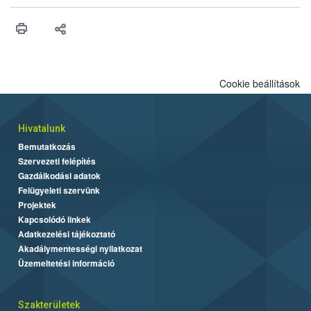
higiéniai szabályok betartása, a megfelelő hőkezelés, valamint a
maradékok szakszerű tárolása. A Nemzeti Élelmiszerlánc-
biztonsági Hivatal (Nébih) Oktatási Programja összegyűjtötte a
biztonságos grillezés legfontosabb tudnivalóit.
Cookie beállítások
Hivatalunk
Bemutatkozás
Szervezeti felépítés
Gazdálkodási adatok
Felügyeleti szervünk
Projektek
Kapcsolódó linkek
Adatkezelési tájékoztató
Akadálymentességi nyilatkozat
Üzemeltetési információ
Szakterületek