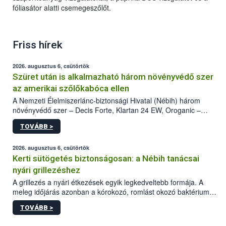
fóliasátor alatti csemegeszőlőt.
Friss hírek
2026. augusztus 6, csütörtök
Szüret után is alkalmazható három növényvédő szer
az amerikai szőlőkabóca ellen
A Nemzeti Élelmiszerlánc-biztonsági Hivatal (Nébih) három
növényvédő szer – Decis Forte, Klartan 24 EW, Oroganic –
engedélyokiratát módosította, így azok a szüretet követően,
TOVÁBB >
egészen a vesszőérettség (BBCH 91) stádiumáig
felhasználhatóak a szőlőben. A kiterjesztések célja, hogy a korai
érésű szőlőkben is legyen lehetőség a károsító elleni további
2026. augusztus 6, csütörtök
védekezésre. Az Oroganic készítmény kis kiszerelésben kiskerti
Kerti sütögetés biztonságosan: a Nébih tanácsai
felhasználók számára is elérhető és ökológiai termesztésben is
nyári grillezéshez
engedélyezett.
A grillezés a nyári étkezések egyik legkedveltebb formája. A
meleg időjárás azonban a kórokozó, romlást okozó baktériumok
gyorsabb szaporodásának is kedvez. A szabadtéri sütögetés
TOVÁBB >
ezért nem csupán a megfelelő sütési technikáról szól: legalább
ilyen fontos az alapanyagok biztonságos kezelése, az alapvető