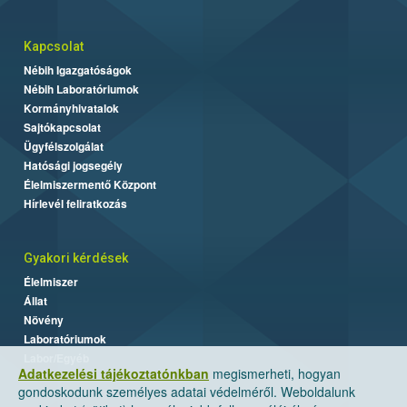
Kapcsolat
Nébih Igazgatóságok
Nébih Laboratóriumok
Kormányhivatalok
Sajtókapcsolat
Ügyfélszolgálat
Hatósági jogsegély
Élelmiszermentő Központ
Hírlevél feliratkozás
Gyakori kérdések
Élelmiszer
Állat
Növény
Laboratóriumok
Labor/Egyéb
Adatkezelési tájékoztatónkban
megismerheti, hogyan
gondoskodunk személyes adatai védelméről. Weboldalunk