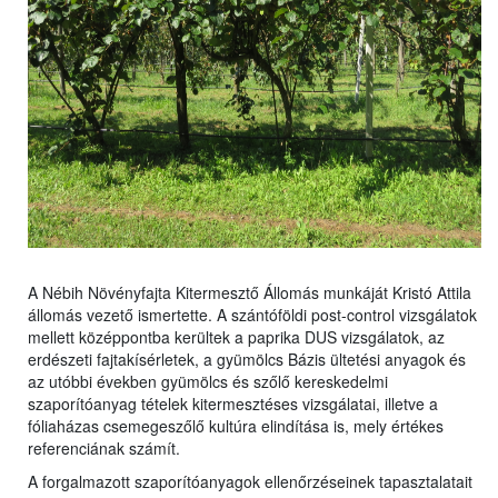
A Nébih Növényfajta Kitermesztő Állomás munkáját Kristó Attila
állomás vezető ismertette. A szántóföldi post-control vizsgálatok
mellett középpontba kerültek a paprika DUS vizsgálatok, az
erdészeti fajtakísérletek, a gyümölcs Bázis ültetési anyagok és
az utóbbi években gyümölcs és szőlő kereskedelmi
szaporítóanyag tételek kitermesztéses vizsgálatai, illetve a
fóliaházas csemegeszőlő kultúra elindítása is, mely értékes
referenciának számít.
A forgalmazott szaporítóanyagok ellenőrzéseinek tapasztalatait