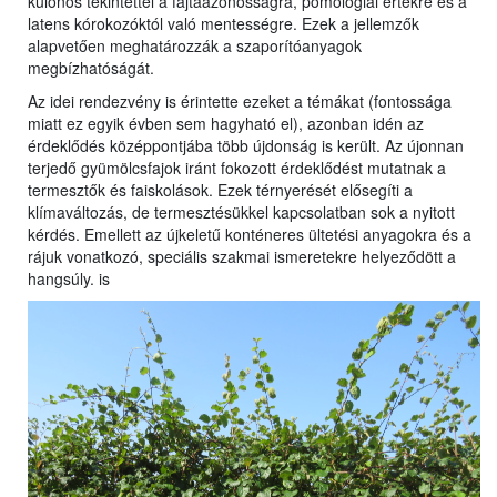
különös tekintettel a fajtaazonosságra, pomológiai értékre és a
latens kórokozóktól való mentességre. Ezek a jellemzők
alapvetően meghatározzák a szaporítóanyagok
megbízhatóságát.
Az idei rendezvény is érintette ezeket a témákat (fontossága
miatt ez egyik évben sem hagyható el), azonban idén az
érdeklődés középpontjába több újdonság is került. Az újonnan
terjedő gyümölcsfajok iránt fokozott érdeklődést mutatnak a
termesztők és faiskolások. Ezek térnyerését elősegíti a
klímaváltozás, de termesztésükkel kapcsolatban sok a nyitott
kérdés. Emellett az újkeletű konténeres ültetési anyagokra és a
rájuk vonatkozó, speciális szakmai ismeretekre helyeződött a
hangsúly. is