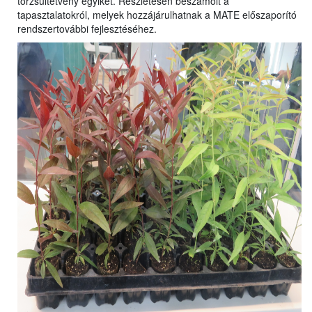
törzsültetvény egyikét. Részletesen beszámolt a
tapasztalatokról, melyek hozzájárulhatnak a MATE előszaporító
rendszertovábbi fejlesztéséhez.