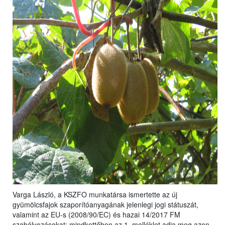
Varga László, a KSZFO munkatársa ismertette az új
gyümölcsfajok szaporítóanyagának jelenlegi jogi státuszát,
valamint az EU-s (2008/90/EC) és hazai 14/2017 FM
szabályozásokat: mindkettőben az 1. melléklet adja meg azon