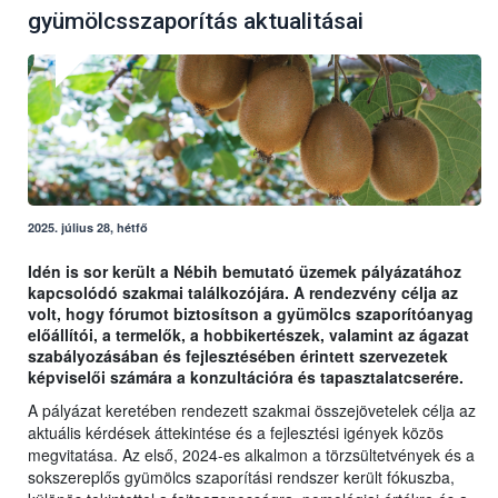
gyümölcsszaporítás aktualitásai
2025. július 28, hétfő
Idén is sor került a Nébih bemutató üzemek pályázatához
kapcsolódó szakmai találkozójára. A rendezvény célja az
volt, hogy fórumot biztosítson a gyümölcs szaporítóanyag
előállítói, a termelők, a hobbikertészek, valamint az ágazat
szabályozásában és fejlesztésében érintett szervezetek
képviselői számára a konzultációra és tapasztalatcserére.
A pályázat keretében rendezett szakmai összejövetelek célja az
aktuális kérdések áttekintése és a fejlesztési igények közös
megvitatása. Az első, 2024-es alkalmon a törzsültetvények és a
sokszereplős gyümölcs szaporítási rendszer került fókuszba,