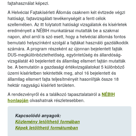
fajtahasználat képezi.
A Helvéciai Fajtakísérleti Állomás csaknem két évtizede végzi
hatósági, fajtavizsgálati tevékenységét a fenti célok
szellemében. Az itt folytatott hatósági vizsgálatok és kísérletek
eredményeit a NÉBIH munkatársai mutatták be a szakmai
napon, ahol arról is szó esett, hogy a helvéciai állomás fontos
bemutató helyszínként szolgál a fajtákat használó gazdálkodók
számára. A program részeként az újonnan bejelentett fajták
DUS-megkülönböztethetőség, egyöntetűség és állandóság-
vizsgálatát 40 bejelentett és államilag elismert fajtán mutatták
be. A bemutatón a gazdasági értékvizsgálatokat 5 különböző
üzemi kísérletben tekintették meg, ahol 16 bejelentett és
államilag elismert fajta teljesítményét hasonlítják össze 18
hektár nagyságú kísérleti területen.
A rendezvényről és a találkozó tapasztalatairól a
NÉBIH
honlapján
olvashatnak részletesebben.
Kapcsolódó anyagok:
Közlemény letölthető formában
Képek letölthető formátumban