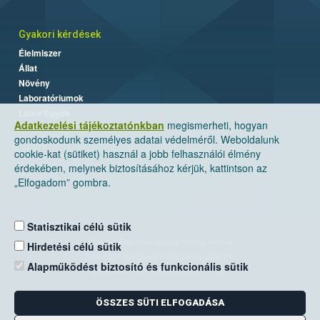
Gyakori kérdések
Élelmiszer
Állat
Növény
Laboratóriumok
Labor/Egyéb
Adatkezelési tájékoztatónkban
megismerheti, hogyan
gondoskodunk személyes adatai védelméről. Weboldalunk
cookie-kat (sütiket) használ a jobb felhasználói élmény
érdekében, melynek biztosításához kérjük, kattintson az
„Elfogadom” gombra.
Statisztikai célú sütik
Nemzeti Élelmiszerlánc-biztonsági Hivatal
Hirdetési célú sütik
Cím: 1024 Budapest, Keleti Károly utca. 24.
Alapműködést biztosító és funkcionális sütik
Levelezési cím: 1525 Budapest. Pf. 30.
ÖSSZES SÜTI ELFOGADÁSA
E-mail:
ugyfelszolgalat@nebih.gov.hu