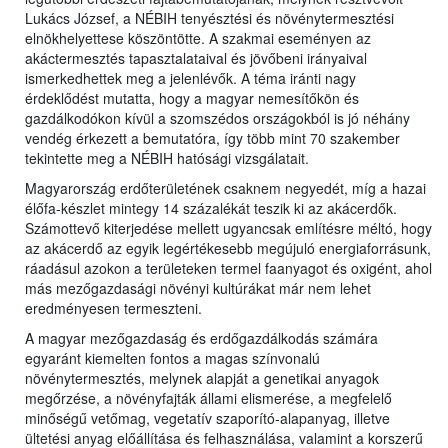
Lukács József, a NÉBIH tenyésztési és növénytermesztési
elnökhelyettese köszöntötte. A szakmai eseményen az
akáctermesztés tapasztalataival és jövőbeni irányaival
ismerkedhettek meg a jelenlévők. A téma iránti nagy
érdeklődést mutatta, hogy a magyar nemesítőkön és
gazdálkodókon kívül a szomszédos országokból is jó néhány
vendég érkezett a bemutatóra, így több mint 70 szakember
tekintette meg a NÉBIH hatósági vizsgálatait.
Magyarország erdőterületének csaknem negyedét, míg a hazai
élőfa-készlet mintegy 14 százalékát teszik ki az akácerdők.
Számottevő kiterjedése mellett ugyancsak említésre méltó, hogy
az akácerdő az egyik legértékesebb megújuló energiaforrásunk,
ráadásul azokon a területeken termel faanyagot és oxigént, ahol
más mezőgazdasági növényi kultúrákat már nem lehet
eredményesen termeszteni.
A magyar mezőgazdaság és erdőgazdálkodás számára
egyaránt kiemelten fontos a magas színvonalú
növénytermesztés, melynek alapját a genetikai anyagok
megőrzése, a növényfajták állami elismerése, a megfelelő
minőségű vetőmag, vegetatív szaporító-alapanyag, illetve
ültetési anyag előállítása és felhasználása, valamint a korszerű