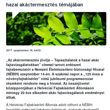
hazai akáctermesztés témájában
2017. szeptember 18, hétfő
„Az akáctermesztés jövője – Tapasztalatok a hazai akác
fajtavizsgálatokban” címmel tartott erdészeti
fajtabemutatót a Nemzeti Élelmiszerlánc-biztonsági Hivatal
(NÉBIH) szeptember 14-én. A szakmai napot a „125 éves a
növényfajtakísérlet” című jubileumi programsorozat
részeként rendezte meg a hivatal. Az összejövetel
középpontjában a Helvéciai Fajtakísérleti Állomáson
mintegy 20 éve elkezdett akác fajtavizsgálatok eredményei
álltak.
A Helvéciai Fajtakísérleti Állomás adott otthont a NÉBIH
legutóbbi erdészeti fajtabemutatójának, melynek résztvevőit