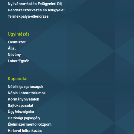
Nyilvántartási és Felügyeleti Díj
Rendszerszervezés és felügyelet
Termékpálya-ellenőrzés
Ügyintézés
Élelmiszer
Állat
Növény
Labor/Egyéb
Kapcsolat
Nébih Igazgatóságok
Nébih Laboratóriumok
Kormányhivatalok
Sajtókapcsolat
Ügyfélszolgálat
Hatósági jogsegély
Élelmiszermentő Központ
Hírlevél feliratkozás