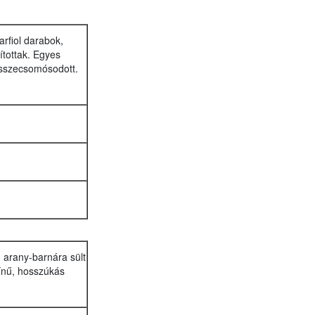
arfiol darabok,
ítottak. Egyes
 összecsomósodott.
n arany-barnára sült
zínű, hosszúkás