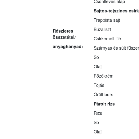
Csontleves alap
Sajtos-tejszínes csir
Trappista sajt
Búzaliszt
Részletes
összetétel/
Csirkemell filé
anyaghányad:
Szárnyas és sült fűsze
Só
Olaj
Főzőkrém
Tojás
Őrölt bors
Párolt rizs
Rizs
Só
Olaj