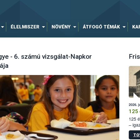
ÉLELMISZER
NÖVÉNY
ÁTFOGÓ TÉMÁK
KA
e - 6. számú vizsgálat-Napkor
Fris
ája
2026. j
125 
125 é
– iga
állam
TO
15. sz