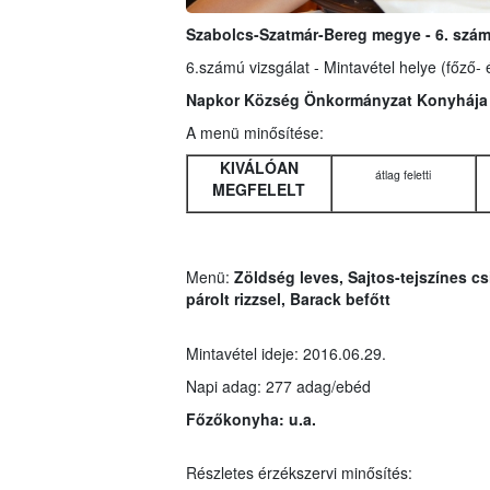
Szabolcs-Szatmár-Bereg megye - 6. szá
6.számú vizsgálat - Mintavétel helye (főző- 
Napkor Község Önkormányzat Konyháj
A menü minősítése:
KIVÁLÓAN
átlag feletti
MEGFELELT
Menü:
Zöldség leves, Sajtos-tejszínes cs
párolt rizzsel, Barack befőtt
Mintavétel ideje: 2016.06.29.
Napi adag: 277 adag/ebéd
Főzőkonyha:
u.a.
Részletes érzékszervi minősítés: