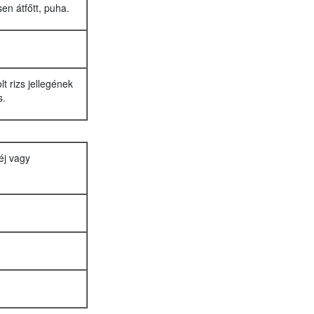
sen átfőtt, puha.
t rizs jellegének
s.
héj vagy