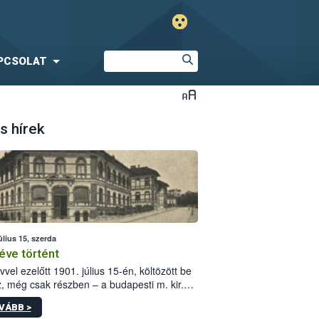
PCSOLAT
s hírek
úlius 15, szerda
éve történt
vvel ezelőtt 1901. július 15-én, költözött be
z, még csak részben – a budapesti m. kir.
i vetőmagvizsgáló állomás a Kis Rókus utca
VÁBB >
ám alatti, Czigler Győző által tervezett új