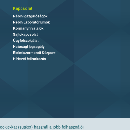
Kapcsolat
Nébih Igazgatóságok
Nébih Laboratóriumok
Kormányhivatalok
Sajtókapcsolat
Ügyfélszolgálat
Hatósági jogsegély
Élelmiszermentő Központ
Hírlevél feliratkozás
ie-kat (sütiket) használ a jobb felhasználói