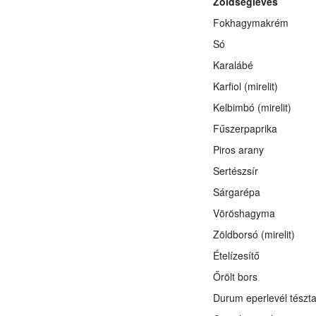
Zöldségleves
Fokhagymakrém
Só
Karalábé
Karfiol (mirelit)
Kelbimbó (mirelit)
Fűszerpaprika
Piros arany
Sertészsír
Sárgarépa
Vöröshagyma
Zöldborsó (mirelit)
Ételízesítő
Őrölt bors
Durum eperlevél tészt