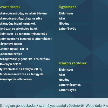
Szakterületek
Ügyintézés
Állat-egészségügy és állatvédelem
Élelmiszer
Állategészségügyi diagnosztika
Állat
Állatgyógyászati termékek
Növény
Borászat és alkoholos italok
Labor/Egyéb
Élelmiszer- és takarmánybiztonság
Élelmiszerlánc-biztonsági laborhálózat
Járványvédelem
Kiemelt ügyek, EUTR
Kockázatkezelés
Mezőgazdasági genetikai erőforrások
Gyakori kérdések
Növényvédelem
Nyilvántartási és Felügyeleti Díj
Élelmiszer
Rendszerszervezés és felügyelet
Állat
Termékpálya-ellenőrzés
Növény
Laboratóriumok
Labor/Egyéb
, hogyan gondoskodunk személyes adatai védelméről. Weboldalunk cook