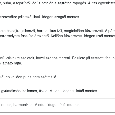
t, puha, a tejszíntől lédús, tetején a sajtréteg ropogós. A rizs egyenlete
zetevőkre jellemző illatú. Idegen szagtól mentes.
úsra és sajtra jellemző, harmonikus ízű, megfelelően fűszerezett. A párol
etrezselyem friss íze érezhető. Kellően fűszerezett. Idegen íztől mente
, cikkekre szeletelt, közel azonos méretű. Felülete jól tisztított, folt, 
átható rajta.
lő, ép kellően puha nem szétmálló.
 gyümölcsös, kellemes, tiszta. Minden idegen illattól mentes.
 rostos, harmonikus. Minden idegen íztől mentes.