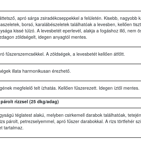
 áttetsző, apró sárga zsiradékcseppekkel a felületén. Kisebb, nagyobb k
szeletek, borsó, karalábészeletek találhatóak a levesben, kellően tiszt
ysága kissé túlzó. A levesbetét eperlevél, alakja a fogáshoz illő, nem
dagon zöldségelt, idegen anyagtól mentes.
pró fűszerszemcsékkel. A zöldségek, a levesbetét kellően átfőtt.
dségek illata harmonikusan érezhető.
gének megfelelő telt ízhatás. Kellően fűszerezett. Idegen íztől mentes.
párolt rizzsel (25 dkg/adag)
gyságú téglatest alakú, melyben csirkemell darabok találhatóak, tetejé
rizs párolt, petrezselyemmel, apró fűszer darabokkal. A rizs törtfehér s
t tartalmaz.