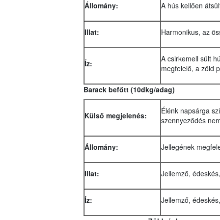
Állomány:
A hús kellően átsül
Illat:
Harmonikus, az öss
A csirkemell sült h
Íz:
megfelelő, a zöld p
Barack befőtt (10dkg/adag)
Élénk napsárga színű
Külső megjelenés:
szennyeződés nem l
Állomány:
Jellegének megfele
Illat:
Jellemző, édeskés,
Íz:
Jellemző, édeskés,