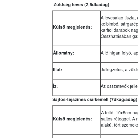
Zöldség leves
(2,5dl/adag)
A levesalap tiszta,
kelbimbó, sárgarépa
Külső megjelenés:
karfiol darabok nag
Összhatásában gaz
Állomány:
A lé hígan folyó, a
Illat:
Jellegzetes, a zöl
Íz:
Az összetevők jelle
Sajtos-tejszínes csirkemell (7dkag/adag) 
A feltét 10x5cm na
Külső megjelenés:
sajtos réteggel. A 
alakú, tört szemeke