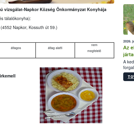
épüle
mú vizsgálat-Napkor Község Önkormányzat Konyhája
és tálalókonyha):
a
(4552 Napkor, Kossuth út 59.)
2026. j
nem
Az e
átlagos
átlag alatti
megfelelő
járta
A kedv
forga
Korm.
irkemell
TO
sérül
felme
veszé
Ezen 
vonni
jártas