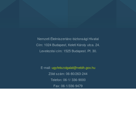
Nemzeti Élelmiszerlánc-biztonsági Hivatal
Cím: 1024 Budapest, Keleti Károly utca. 24.
Levelezési cím: 1525 Budapest. Pf. 30.
E-mail:
ugyfelszolgalat@nebih.gov.hu
Zöld szám: 06-80/263-244
Telefon: 06-1/ 336-9000
Fax: 06-1/336-9479