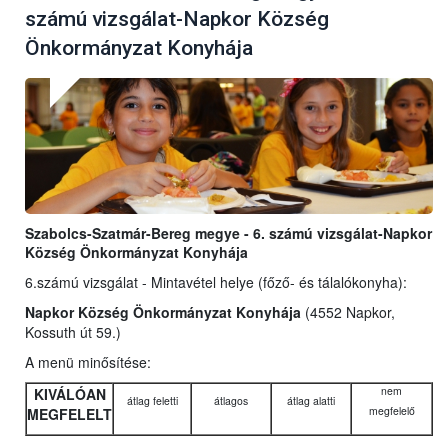
számú vizsgálat-Napkor Község
Önkormányzat Konyhája
Szabolcs-Szatmár-Bereg megye - 6. számú vizsgálat-Napkor
Község Önkormányzat Konyhája
6.számú vizsgálat - Mintavétel helye (főző- és tálalókonyha):
Napkor Község Önkormányzat Konyhája
(4552 Napkor,
Kossuth út 59.)
A menü minősítése:
nem
KIVÁLÓAN
átlag feletti
átlagos
átlag alatti
megfelelő
MEGFELELT