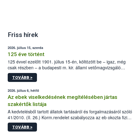
Friss hírek
2026. július 15, szerda
125 éve történt
125 évvel ezelőtt 1901. július 15-én, költözött be – igaz, még
csak részben – a budapesti m. kir. állami vetőmagvizsgáló
állomás a Kis Rókus utca 15. szám alatti, Czigler Győző által
TOVÁBB >
tervezett új épületébe.
2026. július 6, hétfő
Az ebek viselkedésének megítélésében jártas
szakértők listája
A kedvtelésből tartott állatok tartásáról és forgalmazásáról szóló
41/2010. (II. 26.) Korm.rendelet szabályozza az eb okozta fizikai
sérülés, illetve ennek veszélye keletkezésekor felmerülő
TOVÁBB >
hatósági feladatokat, valamint a veszélyes eb tartását és annak
engedélyezését. Ezen eljárások során szükség esetén be kell