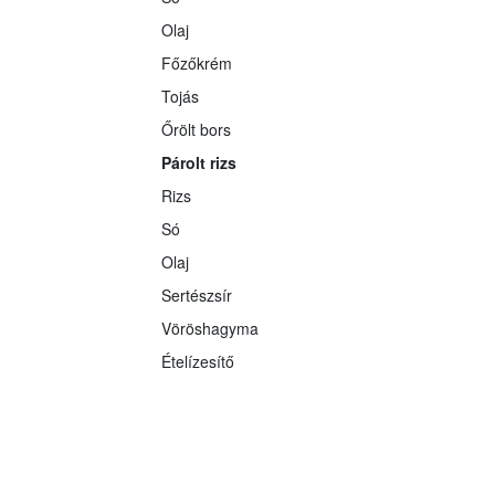
Olaj
Főzőkrém
Tojás
Őrölt bors
Párolt rizs
Rizs
Só
Olaj
Sertészsír
Vöröshagyma
Ételízesítő