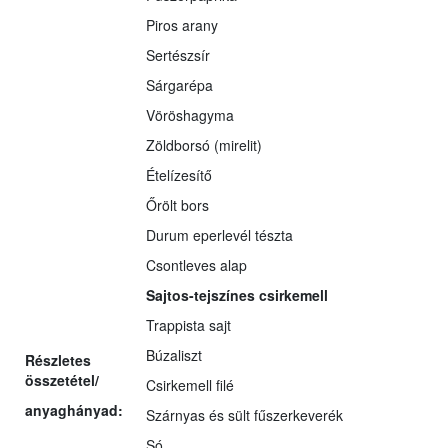
Piros arany
Sertészsír
Sárgarépa
Vöröshagyma
Zöldborsó (mirelit)
Ételízesítő
Őrölt bors
Durum eperlevél tészta
Csontleves alap
Sajtos-tejszínes csirkemell
Trappista sajt
Búzaliszt
Részletes
összetétel/
Csirkemell filé
anyaghányad:
Szárnyas és sült fűszerkeverék
Só