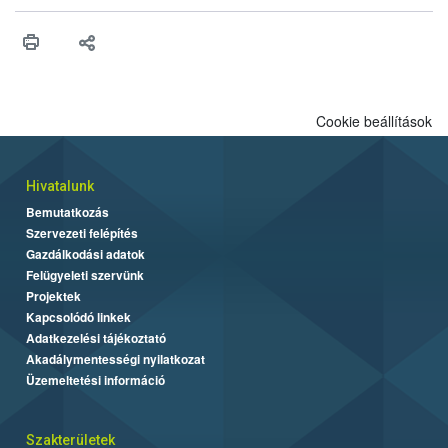
vonni az ebek viselkedésének megítélésében jártas szakértőt.
Cookie beállítások
Hivatalunk
Bemutatkozás
Szervezeti felépítés
Gazdálkodási adatok
Felügyeleti szervünk
Projektek
Kapcsolódó linkek
Adatkezelési tájékoztató
Akadálymentességi nyilatkozat
Üzemeltetési információ
Szakterületek