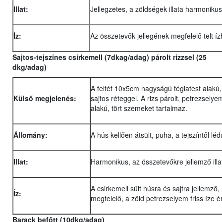
Illat:
Jellegzetes, a zöldségek illata harmoniku
Íz:
Az összetevők jellegének megfelelő telt íz
Sajtos-tejszínes csirkemell (7dkag/adag) párolt rizzsel (25
dkg/adag)
A feltét 10x5cm nagyságú téglatest alakú,
Külső megjelenés:
sajtos réteggel. A rizs párolt, petrezsely
alakú, tört szemeket tartalmaz.
Állomány:
A hús kellően átsült, puha, a tejszíntől lé
Illat:
Harmonikus, az összetevőkre jellemző illa
A csirkemell sült húsra és sajtra jellemző
Íz:
megfelelő, a zöld petrezselyem friss íze é
Barack befőtt (10dkg/adag)