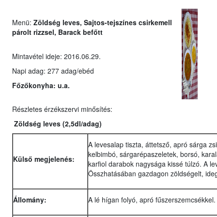
Menü:
Zöldség leves, Sajtos-tejszínes csirkemell
párolt rizzsel, Barack befőtt
Mintavétel ideje: 2016.06.29.
Napi adag: 277 adag/ebéd
Főzőkonyha:
u.a.
Részletes érzékszervi minősítés:
Zöldség leves
(2,5dl/adag)
A levesalap tiszta, áttetsző, apró sárga z
kelbimbó, sárgarépaszeletek, borsó, karalá
Külső megjelenés:
karfiol darabok nagysága kissé túlzó. A l
Összhatásában gazdagon zöldségelt, ide
Állomány:
A lé hígan folyó, apró fűszerszemcsékkel. 