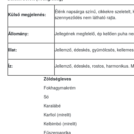
Élénk napsárga színű, cikkekre szeletelt, kö
Külső megjelenés:
szennyeződés nem látható rajta.
Állomány:
Jellegének megfelelő, ép kellően puha ne
Illat:
Jellemző, édeskés, gyümölcsös, kellemes, 
Íz:
Jellemző, édeskés, rostos, harmonikus. M
Zöldségleves
Fokhagymakrém
Só
Karalábé
Karfiol (mirelit)
Kelbimbó (mirelit)
Fűszerpaprika